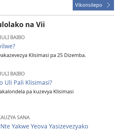
Vikonsilepo
olako na Vii
ULI BAIBO
vilwe?
yakazevezya Klisimasi pa 25 Dizemba.
ULI BAIBO
Uli Pali Klisimasi?
akalondela pa kuzevya Klisimasi
AUZYA SANA
 Nte Yakwe Yeova Yasizevezyako