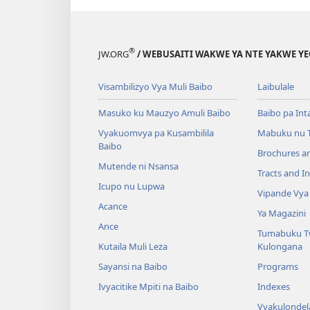
®
JW.ORG
/ WEBUSAITI WAKWE YA NTE YAKWE Y
Visambilizyo Vya Muli Baibo
Laibulale
Masuko ku Mauzyo Amuli Baibo
Baibo pa Int
Vyakuomvya pa Kusambilila
Mabuku nu 
Baibo
Brochures a
Mutende ni Nsansa
Tracts and In
Icupo nu Lupwa
Vipande Vya
Acance
Ya Magazini
Ance
Tumabuku T
Kutaila Muli Leza
Kulongana
Sayansi na Baibo
Programs
Ivyacitike Mpiti na Baibo
Indexes
Vyakulondel