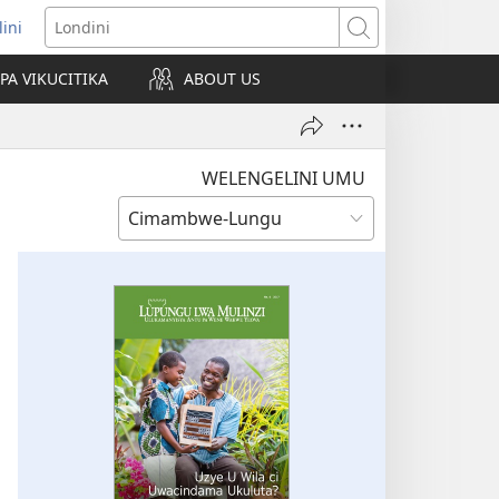
lini
pens
Londini
w
PA VIKUCITIKA
ABOUT US
ndow)
WELENGELINI UMU