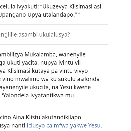
lula ivyakuti: “Ukuzevya Klisimasi asi
 Upangano Upya utalandapo.”
*
ngilile asambi ukulaiusya?
ambilizya Mukalamba, wanenyile
 ukuti yacita, nupya ivintu vii
a Klisimasi kutaya pa vintu vivyo
 vino mwalimu wa ku sukulu asilonda
atayanenyile ukucita, na Yesu kwene
 ‘Yalondela ivyatantikwa mu
cino Aina Klistu akutandikilapo
iusya nanti
Iciusyo ca mfwa yakwe Yesu
.