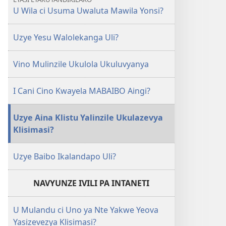
U Wila ci Usuma Uwaluta Mawila Yonsi?
Uzye Yesu Walolekanga Uli?
Vino Mulinzile Ukulola Ukuluvyanya
I Cani Cino Kwayela MABAIBO Aingi?
Uzye Aina Klistu Yalinzile Ukulazevya
Klisimasi?
Uzye Baibo Ikalandapo Uli?
NAVYUNZE IVILI PA INTANETI
U Mulandu ci Uno ya Nte Yakwe Yeova
Yasizevezya Klisimasi?