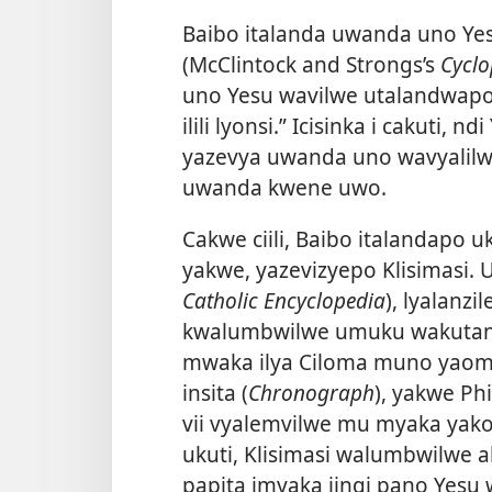
Baibo italanda uwanda uno Yes
(McClintock and Strongs’s
Cyclo
uno Yesu wavilwe utalandwap
ilili lyonsi.” Icisinka i cakuti,
yazevya uwanda uno wavyalilw
uwanda kwene uwo.
Cakwe ciili, Baibo italandapo u
yakwe, yazevizyepo Klisimasi. 
Catholic Encyclopedia
), lyalanzi
kwalumbwilwe umuku wakutand
mwaka ilya Ciloma muno yaom
insita (
Chronograph
), yakwe Ph
vii vyalemvilwe mu myaka yako ya
ukuti, Klisimasi walumbwilwe 
papita imyaka iingi pano Yesu 