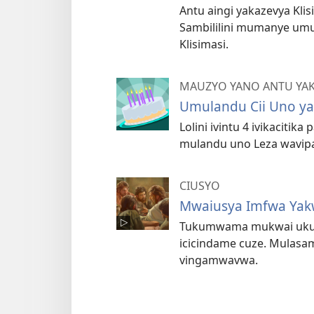
Antu aingi yakazevya Klis
Sambililini mumanye umu
Klisimasi.
MAUZYO YANO ANTU YAK
Umulandu Cii Uno ya
Lolini ivintu 4 ivikaciti
mulandu uno Leza wavipat
CIUSYO
Mwaiusya Imfwa Yak
Tukumwama mukwai ukuti
icicindame cuze. Mulasa
vingamwavwa.