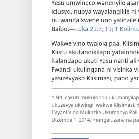
Yesu umwineco wanenyile asamb
iciusyo, nupya wayalangilile ni
nu wanda kwene uno yalinzile
Baibo.—
Luka 22:7,
19;
1 Kolint
Wakwe vino twalola paa, Klisi
Klistu akutandikilapo yatalon
italandapo ukuti Yesu nanti ali
Fwandi ukulingana ni visinka vii
yasizevyako Klisimasi, pano y
^
Ndi cakuti mukulonda ukumanyilap
ukuzevya ukwingi, wakwe Klisimasi, mul
I Vyani Vino Mulinzile Ukumanya Pali
Dizemba 1, 2014, mungaluzana na pa