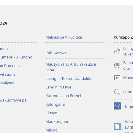
EOVA
Malyasi pa Vikucitika
Kufikapo 
aneti
Leeng
Pali Sweswe
Tukam
Tumabuku Tunono
Zani
Mauzyo Yano Antu Yakauzya
nd Booklets
(opens
Citu
Sana
new
vitations
Mavi
Leengini Tukamutandalile
window)
 Malyasi
Landini Naswe
Londi
Kutandala pa Bethel
wakuomvya pa
Kulongana
Kupe
(opens
Ciusyo
new
window)
Maukongano
Wat
LAI
Milimo
(opens
a
INT