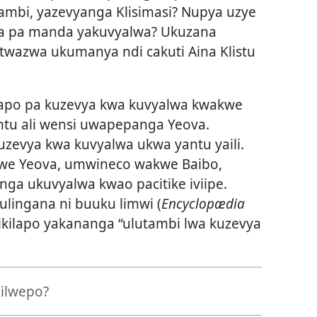
ambi, yazevyanga Klisimasi? Nupya uzye
a pa manda yakuvyalwa? Ukuzana
azwa ukumanya ndi cakuti Aina Klistu
ndapo pa kuzevya kwa kuvyalwa kwakwe
ntu ali wensi uwapepanga Yeova.
uzevya kwa kuvyalwa ukwa yantu yaili.
yakwe Yeova, umwineco wakwe Baibo,
ga ukuvyalwa kwao pacitike iviipe.
kulingana ni buuku limwi (
Encyclopædia
dikilapo yakananga “ulutambi lwa kuzevya
lilwepo?