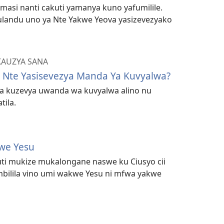
imasi nanti cakuti yamanya kuno yafumilile.
landu uno ya Nte Yakwe Yeova yasizevezyako
AUZYA SANA
 Nte Yasisevezya Manda Ya Kuvyalwa?
ka pa kuzevya uwanda wa kuvyalwa alino nu
ila.
we Yesu
 mukize mukalongane naswe ku Ciusyo cii
mbilila vino umi wakwe Yesu ni mfwa yakwe