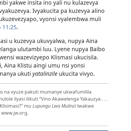
i yakwe insita ino yali nu kulazevya
 vyakuzevya. Ivyakucita pa kuzevya alino
 ukuzevezyapo, vyonsi vyalembwa muli
o 11:25
.
masi u kuzevya ukuvyalwa, nupya Aina
delanga ulutambi luu. Lyene nupya Baibo
 wensi wazevizyepo Klismasi ukucisila.
, Aina Klistu aingi umu nsi yonsi
amanya ukuti
yatalinzile
ukucita vivyo.
o na vyuze pakuti mumanye ukwafumilila
ole ilyasi ilikuti “Vino Akawelenga Yakauzya . . .
 Klisimasi?” mu
Lupungu Lwa Mulinzi
lwakwe
 www.jw.org.