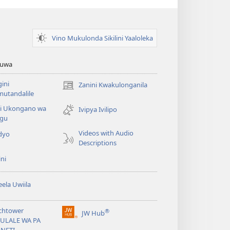
Vino Mukulonda Sikilini Yaaloleka
Zuwa
ini
Zanini Kwakulonganila
(opens
utandalile
new
ni Ukongano wa
window)
Ivipya Ivilipo
ngu
Videos with Audio
dyo
Descriptions
ni
ela Uwiila
chtower
®
JW Hub
(opens
BULALE WA PA
new
ANETI