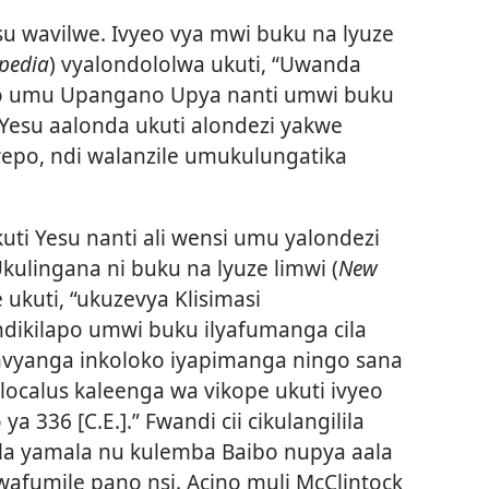
u wavilwe. Ivyeo vya mwi buku na lyuze
pedia
) vyalondololwa ukuti, “Uwanda
o umu Upangano Upya nanti umwi buku
 ndi Yesu aalonda ukuti alondezi yakwe
epo, ndi walanzile umukulungatika
kuti Yesu nanti ali wensi umu yalondezi
Ukulingana ni buku na lyuze limwi (
New
le ukuti, “ukuzevya Klisimasi
ikilapo umwi buku ilyafumanga cila
vyanga inkoloko iyapimanga ningo sana
ilocalus kaleenga wa vikope ukuti ivyeo
 336 [C.E.].” Fwandi cii cikulangilila
ala yamala nu kulemba Baibo nupya aala
wafumile pano nsi. Acino muli McClintock