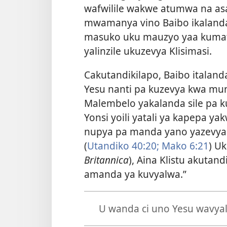
wafwilile wakwe atumwa na as
mwamanya vino Baibo ikaland
masuko uku mauzyo yaa kumatw
yalinzile ukuzevya Klisimasi.
Cakutandikilapo, Baibo itala
Yesu nanti pa kuzevya kwa mu
Malembelo yakalanda sile pa k
Yonsi yoili yatali ya kapepa 
nupya pa manda yano yazevyan
(
Utandiko 40:20;
Mako 6:21
) U
Britannica
), Aina Klistu akutan
amanda ya kuvyalwa.”
U wanda ci uno Yesu wavya