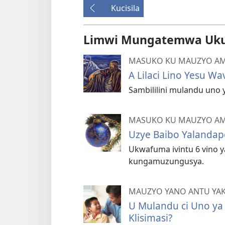
Kucisila
Limwi Mungatemwa Ukul
MASUKO KU MAUZYO AM
A Lilaci Lino Yesu Wa
Sambililini mulandu uno 
MASUKO KU MAUZYO AM
Uzye Baibo Yalandapo 
Ukwafuma ivintu 6 vino y
kungamuzungusya.
MAUZYO YANO ANTU YAK
U Mulandu ci Uno ya
Klisimasi?