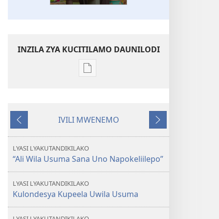
INZILA ZYA KUCITILAMO DAUNILODI
Vya
kukopa
impapulo
LUPUNGU
IVILI MWENEMO
LWA
Kucisila
Vikonsilepo
MULINZI
Uzye
LYASI LYAKUTANDIKILAKO
U
“Ali Wila Usuma Sana Uno Napokeliilepo”
Wila
ci
LYASI LYAKUTANDIKILAKO
Uwacindama
Kulondesya Kupeela Uwila Usuma
Ukuluta?
LYASI LYAKUTANDIKILAKO