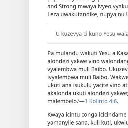
and Strong mwaya ivyeo vyakuce
Leza uwakutandike, nupya nu
U kuzevya ci kuno Yesu wala
Pa mulandu wakuti Yesu a Kas
alondezi yakwe vino walondanga
vyalembwa muli Baibo. Ukuzevy
ivyalembwa muli Baibo. Wakwe
ukuti ana isukulu yacite vino 
akalonda ukuti alondezi yakwe;
malembelo.’—
1 Kolinto 4:6
.
Kwaya icintu conga icicindame 
yamanyile sana, kuli kuti, ukw