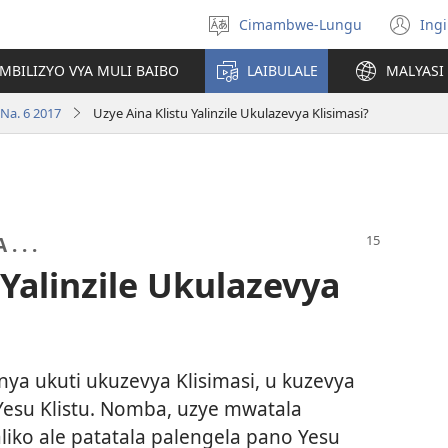
Cimambwe-Lungu
Ingi
Soololini
(o
lulimi
ne
AMBILIZYO VYA MULI BAIBO
LAIBULALE
MALYASI 
wi
Na. 6 2017
Uzye Aina Klistu Yalinzile Ukulazevya Klisimasi?
 . .
 Yalinzile Ukulazevya
ya ukuti ukuzevya Klisimasi, u kuzevya
su Klistu. Nomba, uzye mwatala
liko ale patatala palengela pano Yesu