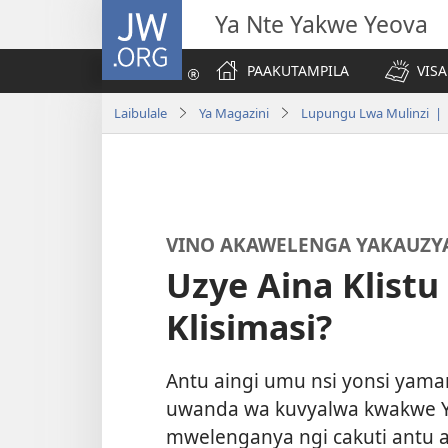
JW.ORG
Ya Nte Yakwe Yeova
PAAKUTAMPILA
VIS
Laibulale
Ya Magazini
Lupungu Lwa Mulinzi | 
VINO AKAWELENGA YAKAUZYA .
Uzye Aina Klistu
Klisimasi?
Antu aingi umu nsi yonsi yaman
uwanda wa kuvyalwa kwakwe Ye
mwelenganya ngi cakuti antu a