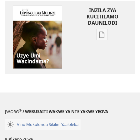
INZILA ZYA
KUCITILAMO
DAUNILODI
Vya
kukopa
impapulo
LUPUNGU
LWA
MULINZI
Uzye
Umi
Wacindama?
®
JW.ORG
/ WEBUSAITI WAKWE YA NTE YAKWE YEOVA
Vino Mukulonda Sikilini Yaaloleka
Kufikapo Zuwa