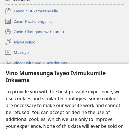
Leengini Tukamutandalile
Zanini Kwakulonganila
(opens
new
Zanini Ukongano wa Citungu
(opens
window)
new
Ivipya Ivilipo
window)
Mavidyo
Videos with Audio Descriptions
Vino Mumasunga Ivyeo Ivimukumile
Londini
Inkaama
Kupeela Uwiila
(opens
To provide you with the best possible experience, we
new
use cookies and similar technologies. Some cookies
window)
Watchtower LAIBULALE WA PA INTANETI
are necessary to make our website work and cannot
(opens
new
be refused. You can accept or decline the use of
®
JW Hub
window)
additional cookies, which we use only to improve
(opens
new
your experience. None of this data will ever be sold or