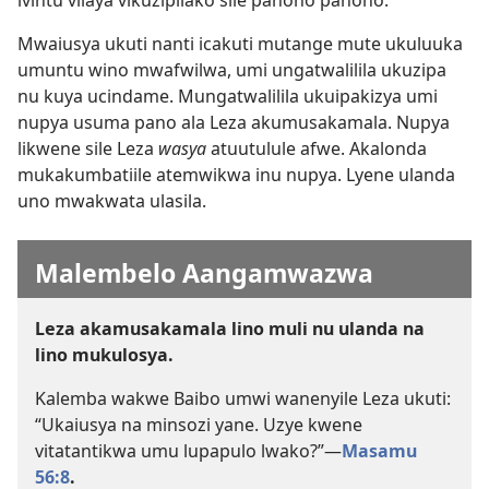
Mwaiusya ukuti nanti icakuti mutange mute ukuluuka
umuntu wino mwafwilwa, umi ungatwalilila ukuzipa
nu kuya ucindame. Mungatwalilila ukuipakizya umi
nupya usuma pano ala Leza akumusakamala. Nupya
likwene sile Leza
wasya
atuutulule afwe. Akalonda
mukakumbatiile atemwikwa inu nupya. Lyene ulanda
uno mwakwata ulasila.
Malembelo Aangamwazwa
Leza akamusakamala lino muli nu ulanda na
lino mukulosya.
Kalemba wakwe Baibo umwi wanenyile Leza ukuti:
“Ukaiusya na minsozi yane. Uzye kwene
vitatantikwa umu lupapulo lwako?”—
Masamu
56:8
.