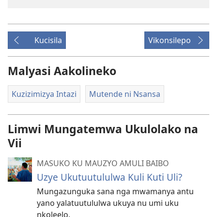
Kucisila
Vikonsilepo
Malyasi Aakolineko
Kuzizimizya Intazi
Mutende ni Nsansa
Limwi Mungatemwa Ukulolako na
Vii
MASUKO KU MAUZYO AMULI BAIBO
Uzye Ukutuutululwa Kuli Kuti Uli?
Mungazunguka sana nga mwamanya antu
yano yalatuutululwa ukuya nu umi uku
nkoleelo.