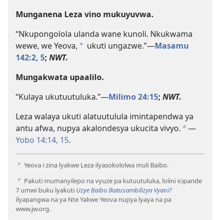
Munganena Leza vino mukuyuvwa.
“Nkupongolola ulanda wane kunoli. Nkukwama
wewe, we Yeova,
ukuti ungazwe.”—
Masamu
a
142:2,
5
;
NWT.
Mungakwata upaalilo.
“Kulaya ukutuutuluka.”—
Milimo 24:15
;
NWT.
Leza walaya ukuti alatuutulula imintapendwa ya
antu afwa, nupya akalondesya ukucita vivyo.
—
b
Yobo 14:14, 15
.
Yeova i zina lyakwe Leza ilyasokololwa muli Baibo.
a
Pakuti mumanyilepo na vyuze pa kutuutuluka, lolini icipande
b
7 umwi buku lyakuti
Uzye Baibo Ikatusambilizya Vyani?
ilyapangwa na ya Nte Yakwe Yeova nupya lyaya na pa
www.jw.org.