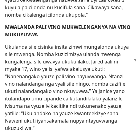
kuyula pa cilonda nu kucifula sana. Cikawaya sana,
nomba cikalenga icilonda ukupola.”
MWALANDA PALI VINO MUKWELENGANYA NA VINO
MUKUYUVWA
Ukulanda sile cisinka insita zimwi mungalonda ukuya
sile mwenga. Nomba kuzizimizya ulanda mwenga
kungalenga
sile uwavya ukukulilako. Jared aali ni
myaka 17, wino ya isi yafwa akaiusya ukuti:
“Nanenangako yauze pali vino nayuvwanga. Ntanzi
vino nalandanga nga vyali sile ningo, nomba cazifile
ukuti nalandangako vino nkuyuvwa.” Ya Janice yano
itulandapo umu cipande ca kutandikilako yalanzile
ivisuma na vyuze ivikacitika ndi tukunenako yauze,
yatiile: “Ukulandako na yauze kwanteekizye sana.
Naweni ukuti iyansakamala nupya ntayuvwanga
ukuzukilwa.”