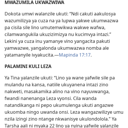
MWAZUMILA UKWAZWIWA
Dokota umwi walanzile ukuti: “Ndi cakuti aakulosya
wazumilizya ya cuza na ya lupwa yakwe ukumwazwa
pa cisila sile lino umutemwikwa wakwe wafwa,
cilamwangukila ukuzizimizya nu kucimvya intazi.”
Lekini ya cuza inu yamanye vino yangacita pakuti
yamwazwe, yangalonda ukumwazwa nomba ale
yatamanyile ivyakucita.—
Mapinda 17:17
.
PALAMINI KULI LEZA
Ya Tina yalanzile ukuti: “Lino ya wane yafwile sile pa
mulandu na kansa, natiile ukuyanena intazi zino
nakweti, masakamika alino na vino nayuvwanga,
fwandi nanenanga Leza vyonsi. Cila wanda
natandikanga ni pepo ukumulenga ukuti angazwe
ukuomba ningo uwanda onsi. Leza wangazwilizye umu
nzila izingi zino ntange nkwanisye ukulondolola.” Ya
Tarsha aali ni myaka 22 lino ya nyina yafwile yalanzile