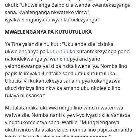
ukuti: “Ukuwelenga Baibo cila wanda kwantekezyanga
sana. Kwalenganga nkwateko vimwi
ivyakwelenganyapo ivyankomelezyanga.”
MWAELENGANYA PA KUTUUTULUKA
Ya Tina yalanzile nu kuti: “Ukulanda sile icisinka
ukwelenganya pa
kutuutuluka
kutantekezyanga pano
nalondekwanga ya wane nupya ana yane
yalondekwanga ya isi pa nsita kwene iya. Nomba lino
papisile imyaka 4 nataile sana umu kutuutuluka.
Ukucita vii kukantekezya sana nupya kukangazwa
ukuzizimizya lino nkwika amano uku nkoleelo lino
tulaya ni nsansa.”
Mutalatandika ukuvwa ningo lino wino mwatemwa
wafwa sile. Nomba nanti ciye vivyo ivyacitikile Vanessa
vingatukomelezya sana. Watiile, “Mungelenganya
ukuti ivintu vitalatala vizipe, nomba lino papita amanda
ivintu vilaya vikuzipilako sile panono panono.”