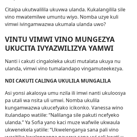
Citaipa ukutwalilila ukuvwa ulanda. Kukalangilila sile
vino mwatemilwe umuntu wiyo. Nomba uzye kuli
vimwi ivingamwazwa ukumala ulanda uwo?
VINTU VIMWI VINO MUNGEZYA
UKUCITA IVYAZWILIZYA YAMWI
Nanti i cakuti cingaloleka ukuti mutalata ukuya nu
ulanda, vimwi vino tumalandapo vingamuteekezya.
NDI CAKUTI CALINGA UKULILA MUNGALILA
Asi yonsi akalosya umu nzila ili imwi nanti ukuloosya
pa utali wa nsita uli umwi. Nomba ukulila
kungamwazwa ukucefyako icikonko. Vanessa wino
itulandapo watiile: “Nalilanga sile pakuti ncefyeko
ulanda.” Ya Sofia yano kaci muze wafwile ukwaula
ukwenekela yatiile: “Ukwelenganya sana pali vino
vyacitike kwalenganga nauvwa sana uyi cali kwati u