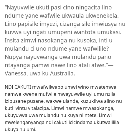
“Nayuvwile ukuti pasi cino ningacita lino
ndume yane wafwile ukwaula ukwenekela.
Lino papisile imyezi, cizanga sile imwiusya nu
kuvwa uyi ngati umupeni wantota umukasi.
Insita zimwi nasokanga nu kusoka, inti u
mulandu ci uno ndume yane wafwilile?
Nupya nayuvwanga uwa mulandu pano
ntayanga pamwi nawe lino atali afwe.”—
Vanessa, uwa ku Australia.
NDI CAKUTI mwafwilwapo umwi wino mwatemwa,
namwe kwene mufwile mwayuvwile uyi umu nzila
izipusane pusane, wakwe ulanda, kuzukilwa alino nu
kuti ivintu vitalazipa. Limwi namwe mwasokanga,
ukuyuvwa uwa mulandu nu kuya ni ntete. Limwi
mwelenganyanga ndi cakuti icicindama ukutwalilila
ukuya nu umi.