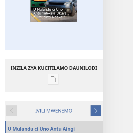
INZILA ZYA KUCITILAMO DAUNILODI
Vya
kukopa
impapulo
ZYUKINI!
IVILI MWENEMO
U
Kucisila
Vikonsilepo
Mulandu
ci
U Mulandu ci Uno Antu Aingi
Uno