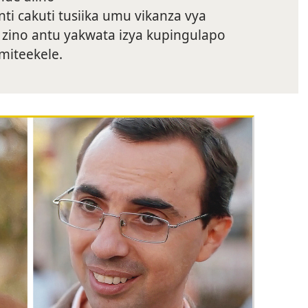
ti cakuti tusiika umu vikanza vya
 zino antu yakwata izya kupingulapo
miteekele.