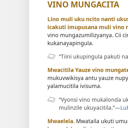
VINO MUNGACITA
Lino muli uku ncito nanti uk
icakuti imupusana muli vino
vino mungazumilizyanya. Cii 
kukanayapingula.
“Tiini ukupingula pakuti
Mwacitila Yauze vino mungat
mukuvwikisya antu yauze nup
yalamucitila ivisuma.
“Vyonsi vino mukalonda uk
mulinzile ukuyacitila.”—
Lu
Mwaelela.
Mwataila ukuti umu