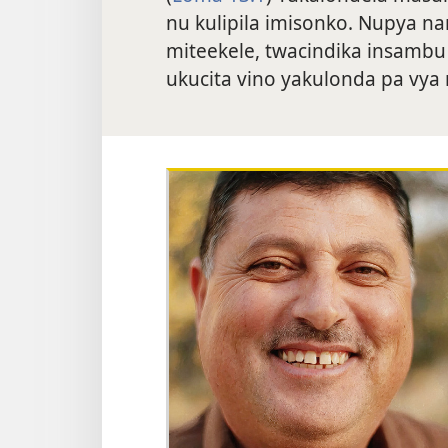
nu kulipila imisonko. Nupya nan
miteekele, twacindika insambu
ukucita vino yakulonda pa vya 