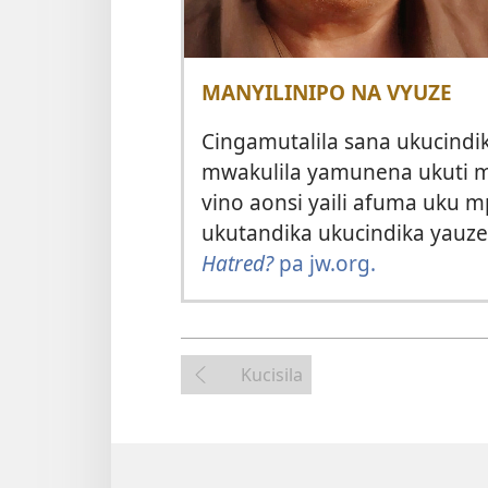
MANYILINIPO NA VYUZE
Cingamutalila sana ukucindi
mwakulila yamunena ukuti mut
vino aonsi yaili afuma uku m
ukutandika ukucindika yauze.
Hatred?
pa jw.org.
Kucisila