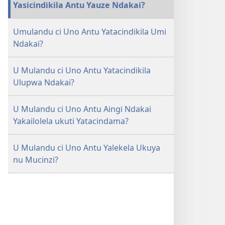
Yasicindikila Antu Yauze Ndakai?
Antu
Yalekela
Umulandu ci Uno Antu Yatacindikila Umi
Ukuya
Ndakai?
nu
Mucinzi
U Mulandu ci Uno Antu Yatacindikila
Ndakai?
Ulupwa Ndakai?
U Mulandu ci Uno Antu Aingi Ndakai
Yakailolela ukuti Yatacindama?
U Mulandu ci Uno Antu Yalekela Ukuya
nu Mucinzi?