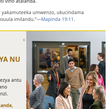
ti vino atalanda.
no yakamuteeka umwenzo, ukucindama
suula imilandu.”—
Mapinda 19:11
.
YA NU
ezya antu
yano
nzi.
landa,