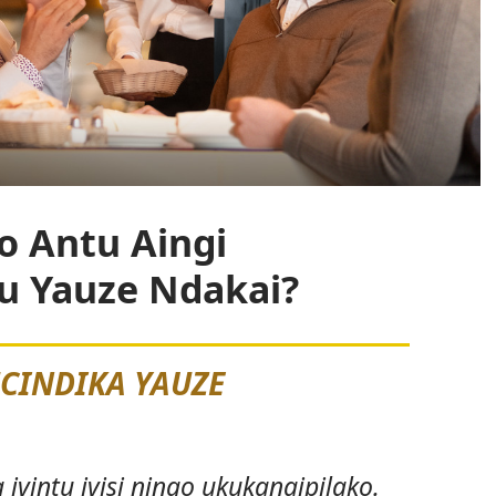
o Antu Aingi
tu Yauze Ndakai?
CINDIKA YAUZE
ivintu ivisi ningo ukukanaipilako.