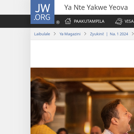
JW.ORG
Ya Nte Yakwe Yeova
PAAKUTAMPILA
VIS
Laibulale
Ya Magazini
Zyukini! | Na. 1 2024