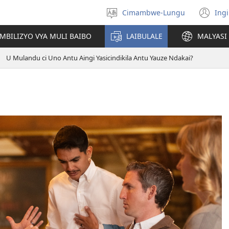
Cimambwe-Lungu
Ingi
Soololini
(o
lulimi
ne
AMBILIZYO VYA MULI BAIBO
LAIBULALE
MALYASI 
wi
U Mulandu ci Uno Antu Aingi Yasicindikila Antu Yauze Ndakai?