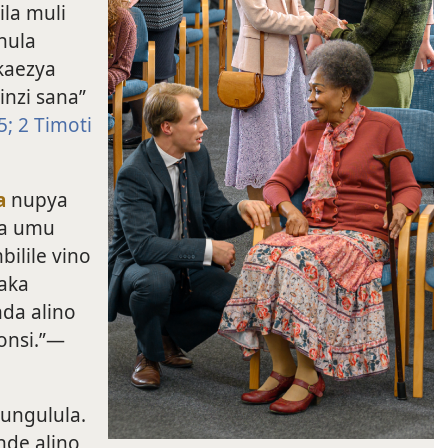
la muli
nula
kaezya
inzi sana”
5;
2 Timoti
a
nupya
za umu
ilile vino
aka
nda alino
onsi.”—
ungulula.
nde alino