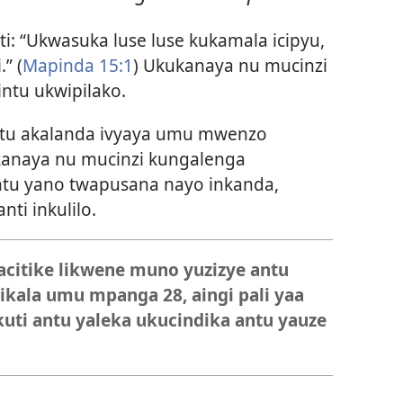
ati: “Ukwasuka luse luse kukamala icipyu,
” (
Mapinda 15:1
) Ukukanaya nu mucinzi
ntu ukwipilako.
untu akalanda ivyaya umu mwenzo
kanaya nu mucinzi kungalenga
ntu yano twapusana nayo inkanda,
ti inkulilo.
citike likwene muno yuzizye antu
aikala umu mpanga 28, aingi pali yaa
ukuti antu yaleka ukucindika antu yauze