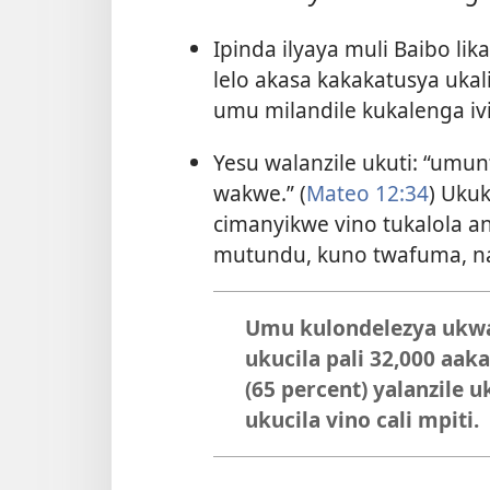
Ipinda ilyaya muli Baibo lik
lelo akasa kakakatusya ukali.
umu milandile kukalenga ivi
Yesu walanzile ukuti: “um
wakwe.” (
Mateo 12:34
) Uku
cimanyikwe vino tukalola a
mutundu, kuno twafuma, nan
Umu kulondelezya ukwa
ukucila pali 32,000 aak
(65 percent) yalanzile 
ukucila vino cali mpiti.