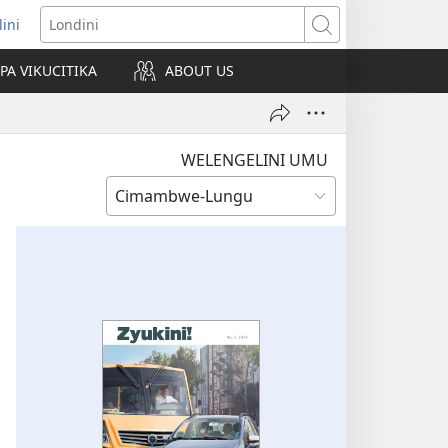
lini
pens
Londini
w
PA VIKUCITIKA
ABOUT US
ndow)
WELENGELINI UMU