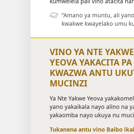
kumwelela pali vino atacita nan
“Amano ya muntu, ali ya
kwakwe kwayelako umu ku
VINO YA NTE YAKWE
YEOVA YAKACITA PA
KWAZWA ANTU UKU
MUCINZI
Ya Nte Yakwe Yeova yakakomel
yano yakaikala nayo alino na 
yakaomba nayo ukuya nu muci
Tukanena antu vino Baibo ika