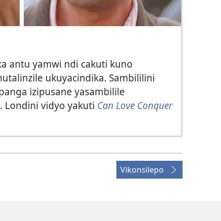
ka antu yamwi ndi cakuti kuno
alinzile ukuyacindika. Sambililini
panga izipusane yasambilile
 Londini vidyo yakuti
Can Love Conquer
Vikonsilepo