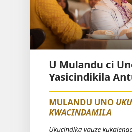
U Mulandu ci Un
Yasicindikila An
MULANDU UNO
UKU
KWACINDAMILA
Ukucindika yauze kukalenga 