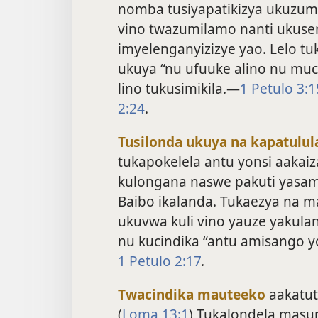
nomba tusiyapatikizya ukuzumi
vino twazumilamo nanti ukuse
imyelenganyizizye yao. Lelo tu
ukuya “nu ufuuke alino nu muc
lino tukusimikila.—
1 Petulo 3:1
2:24
.
Tusilonda ukuya na kapatulul
tukapokelela antu yonsi aakai
kulongana naswe pakuti yasamb
Baibo ikalanda. Tukaezya na m
ukuvwa kuli vino yauze yakula
nu kucindika “antu amisango y
1 Petulo 2:17
.
Twacindika mauteeko
aakatut
(
Loma 13:1
) Tukalondela masu