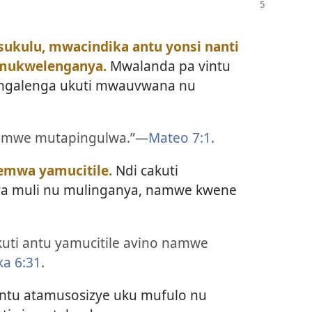
usukulu, mwacindika antu yonsi nanti
 mukwelenganya.
Mwalanda pa vintu
cingalenga ukuti mwauvwana nu
 namwe mutapingulwa.”—
Mateo 7:1
.
emwa yamucitile.
Ndi cakuti
ya muli nu mulinganya, namwe kwene
uti antu yamucitile avino namwe
ka 6:31
.
ntu atamusosizye uku mufulo nu