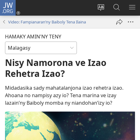
JW.ORG
Hiditra
(manokatra
Hiova
Fikaroha
HA
rohy)
fiteny
ato
Video: Fampianaran’ny Baiboly Tena Ilaina
Amin’ny
JW.ORG
HAMAKY AMIN'NY TENY
Nisy Namorona ve Izao
Rehetra Izao?
Midadasika sady mahatalanjona izao rehetra izao.
Ahoana no nampisy azy io? Tena marina ve izay
lazain’ny Baiboly momba ny niandohan’izy io?