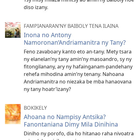
diso izany.
FAMPIANARAN’NY BAIBOLY TENA ILAINA
Inona no Antony
Namoronan’Andriamanitra ny Tany?
Feno zavaboary kanto eto an-tany. Mety tsara
ny elanelan’ny tany amin’ny masoandro, sy ny
fitongilanany, ary ny hafainganam-pandehany
rehefa mihodina amin’ny tenany. Nahoana
Andriamanitra no niezaka be mba hanaovana
ny tany hoatr’izany?
BOKIKELY
Ahoana no Nampisy Antsika?
Fanontaniana Dimy Mila Dinihina
Diniho ny porofo, dia ho hitanao raha nivoatra