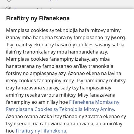
Fanazavana Ankapobeny
Firafitry ny Fifanekena
Fanampiana
Mampiasa cookies sy teknolojia hafa mitovy aminy
Fanomezana
izahay mba handeha tsara ny fampiasanao ny jw.org.
(manokatra
rohy)
Tsy maintsy ekena ny fiasan’ny cookies sasany satria
ilain’ny tranonkalanay mba hampandeha azy.
FITEHIRIZAM-BOKIN’NY Vavolombelon’i Jehovah
(manokatra
Mampiasa cookies fanampiny izahay, ary mba
rohy)
®
JW Hub
hanatsarana ny fampiasanao an’ilay tranonkala
(manokatra
fotsiny no ampiasanay azy. Azonao ekena na lavina
rohy)
®
JW Library
ireny cookies fanampiny ireny. Tsy hamidinay mihitsy
izay fanazavana voaray, sady tsy hampiasainay
®
Watchtower Library
amin’ny resaka varotra mihitsy. Misy fanazavana
fanampiny ao amin’ilay hoe
Fifanekena Momba ny
Fampiasana Cookies sy Teknolojia Mitovy Aminy
.
Azonao ovana araka izay tianao ny zavatra ekenao sy
tsy ekenao, na rahoviana na rahoviana, ao amin’ilay
Copyright
© 2026 Watch Tower Bible and Tract Society of Pennsylvania.
FIFANEKENA
|
FIFANEKENA MOMBA NY TSIAMBARATELO
|
FIRAFITRY
hoe
Firafitry ny Fifanekena
.