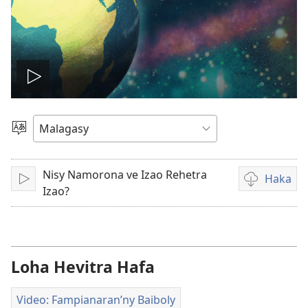
Handefa
video
Hifidy
Fiteny
Nisy Namorona ve Izao Rehetra
Haka
Handefa
Fandikana
Izao?
video
Loha Hevitra Hafa
Video: Fampianaran’ny Baiboly