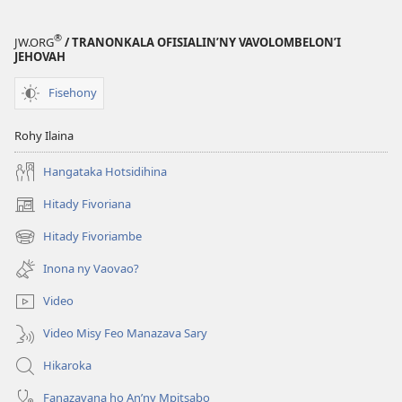
®
JW.ORG
/ TRANONKALA OFISIALIN’NY VAVOLOMBELON’I
JEHOVAH
Fisehony
Rohy Ilaina
Hangataka Hotsidihina
Hitady Fivoriana
(manokatra
rohy)
Hitady Fivoriambe
(manokatra
rohy)
Inona ny Vaovao?
Video
Video Misy Feo Manazava Sary
Hikaroka
Fanazavana ho An’ny Mpitsabo