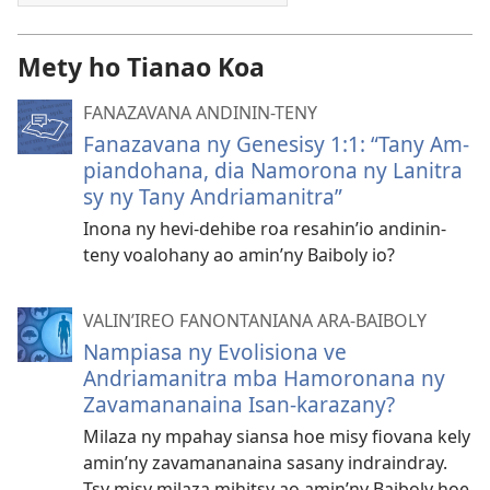
Mety ho Tianao Koa
FANAZAVANA ANDININ-TENY
Fanazavana ny Genesisy 1:1: “Tany Am-
piandohana, dia Namorona ny Lanitra
sy ny Tany Andriamanitra”
Inona ny hevi-dehibe roa resahin’io andinin-
teny voalohany ao amin’ny Baiboly io?
VALIN’IREO FANONTANIANA ARA-BAIBOLY
Nampiasa ny Evolisiona ve
Andriamanitra mba Hamoronana ny
Zavamananaina Isan-karazany?
Milaza ny mpahay siansa hoe misy fiovana kely
amin’ny zavamananaina sasany indraindray.
Tsy misy milaza mihitsy ao amin’ny Baiboly hoe