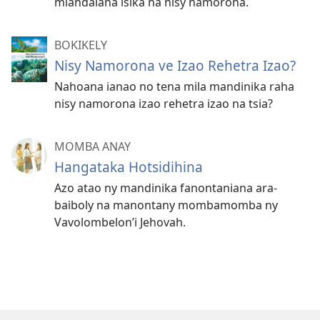
miandalana isika na nisy namorona.
BOKIKELY
Nisy Namorona ve Izao Rehetra Izao?
Nahoana ianao no tena mila mandinika raha
nisy namorona izao rehetra izao na tsia?
MOMBA ANAY
Hangataka Hotsidihina
Azo atao ny mandinika fanontaniana ara-
baiboly na manontany mombamomba ny
Vavolombelon’i Jehovah.