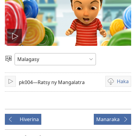
Handefa
video
Hifidy
Fiteny
Haka
pk004—Ratsy ny Mangalatra
Handefa
Fandikana
video
Hiverina
Manaraka