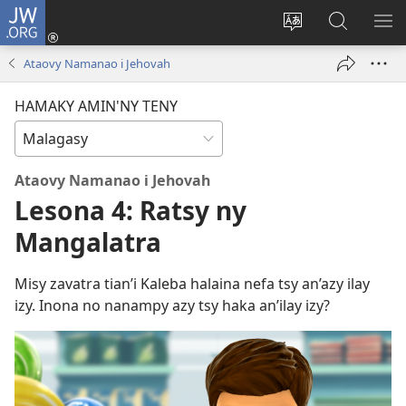
JW.ORG
Hiditra
(manokatra
Hiova
Fikaroha
HA
rohy)
fiteny
ato
Ataovy Namanao i Jehovah
Amin’ny
JW.ORG
HAMAKY AMIN'NY TENY
Ataovy Namanao i Jehovah
Lesona 4: Ratsy ny
Mangalatra
Misy zavatra tian’i Kaleba halaina nefa tsy an’azy ilay
izy. Inona no nanampy azy tsy haka an’ilay izy?