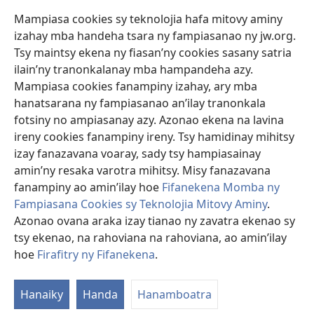
Mampiasa cookies sy teknolojia hafa mitovy aminy
Fanomezana
izahay mba handeha tsara ny fampiasanao ny jw.org.
(manokatra
rohy)
Tsy maintsy ekena ny fiasan’ny cookies sasany satria
ilain’ny tranonkalanay mba hampandeha azy.
FITEHIRIZAM-BOKIN’NY Vavolombelon’i Jehovah
(manokatra
Mampiasa cookies fanampiny izahay, ary mba
rohy)
®
JW Hub
hanatsarana ny fampiasanao an’ilay tranonkala
(manokatra
fotsiny no ampiasanay azy. Azonao ekena na lavina
rohy)
®
JW Library
ireny cookies fanampiny ireny. Tsy hamidinay mihitsy
izay fanazavana voaray, sady tsy hampiasainay
®
Watchtower Library
amin’ny resaka varotra mihitsy. Misy fanazavana
fanampiny ao amin’ilay hoe
Fifanekena Momba ny
Fampiasana Cookies sy Teknolojia Mitovy Aminy
.
Azonao ovana araka izay tianao ny zavatra ekenao sy
Copyright
© 2026 Watch Tower Bible and Tract Society of Pennsylvania.
tsy ekenao, na rahoviana na rahoviana, ao amin’ilay
FIFANEKENA
|
FIFANEKENA MOMBA NY TSIAMBARATELO
|
FIRAFITRY
hoe
Firafitry ny Fifanekena
.
A
NY FIFANEKENA
ny
Hanaiky
Handa
Hanamboatra
L
He