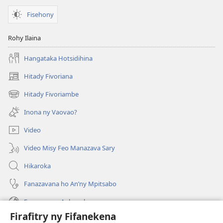
Fisehony
Rohy Ilaina
Hangataka Hotsidihina
Hitady Fivoriana
(manokatra
rohy)
Hitady Fivoriambe
(manokatra
rohy)
Inona ny Vaovao?
Video
Video Misy Feo Manazava Sary
Hikaroka
Fanazavana ho An’ny Mpitsabo
Fanazavana Ankapobeny
Firafitry ny Fifanekena
Fanampiana