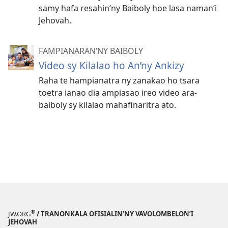
samy hafa resahin’ny Baiboly hoe lasa naman’i
Jehovah.
FAMPIANARAN’NY BAIBOLY
Video sy Kilalao ho An’ny Ankizy
Raha te hampianatra ny zanakao ho tsara
toetra ianao dia ampiasao ireo video ara-
baiboly sy kilalao mahafinaritra ato.
®
JW.ORG
/ TRANONKALA OFISIALIN’NY VAVOLOMBELON’I
JEHOVAH