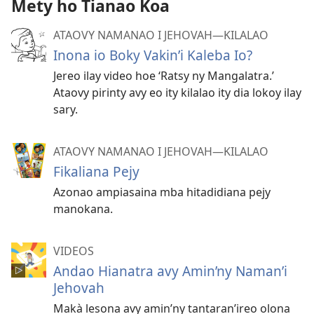
Mety ho Tianao Koa
ATAOVY NAMANAO I JEHOVAH​—KILALAO
Inona io Boky Vakin’i Kaleba Io?
Jereo ilay video hoe ‘Ratsy ny Mangalatra.’
Ataovy pirinty avy eo ity kilalao ity dia lokoy ilay
sary.
ATAOVY NAMANAO I JEHOVAH​—KILALAO
Fikaliana Pejy
Azonao ampiasaina mba hitadidiana pejy
manokana.
VIDEOS
Andao Hianatra avy Amin’ny Naman’i
Jehovah
Makà lesona avy amin’ny tantaran’ireo olona