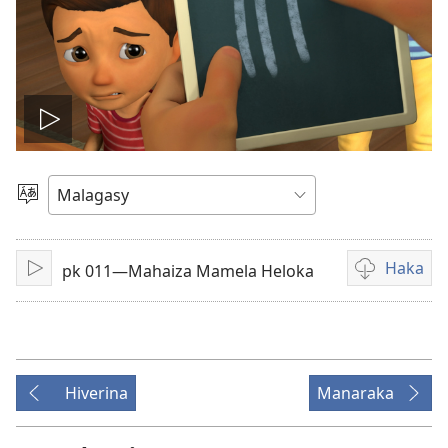
Handefa
video
Hifidy
Fiteny
Haka
pk 011—Mahaiza Mamela Heloka
Handefa
Fandikana
video
Hiverina
Manaraka