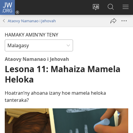
JW.ORG
Hiditra
(manokatra
Hiova
Fikaroha
HA
rohy)
fiteny
ato
Ataovy Namanao i Jehovah
Amin’ny
JW.ORG
HAMAKY AMIN'NY TENY
Ataovy Namanao i Jehovah
Lesona 11: Mahaiza Mamela
Heloka
Hoatran’ny ahoana izany hoe mamela heloka
tanteraka?