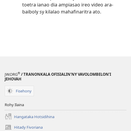
toetra ianao dia ampiasao ireo video ara-
baiboly sy kilalao mahafinaritra ato.
®
JW.ORG
/ TRANONKALA OFISIALIN’NY VAVOLOMBELON’I
JEHOVAH
Fisehony
Rohy Ilaina
Hangataka Hotsidihina
Hitady Fivoriana
(manokatra