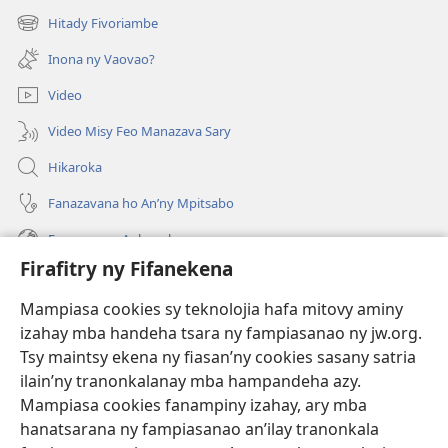
rohy)
Hitady Fivoriambe
(manokatra
rohy)
Inona ny Vaovao?
Video
Video Misy Feo Manazava Sary
Hikaroka
Fanazavana ho An’ny Mpitsabo
Fanazavana Ankapobeny
Firafitry ny Fifanekena
Fanampiana
Mampiasa cookies sy teknolojia hafa mitovy aminy
Fanomezana
izahay mba handeha tsara ny fampiasanao ny jw.org.
(manokatra
rohy)
Tsy maintsy ekena ny fiasan’ny cookies sasany satria
ilain’ny tranonkalanay mba hampandeha azy.
FITEHIRIZAM-BOKIN’NY Vavolombelon’i Jehovah
(manokatra
Mampiasa cookies fanampiny izahay, ary mba
rohy)
®
JW Hub
hanatsarana ny fampiasanao an’ilay tranonkala
(manokatra