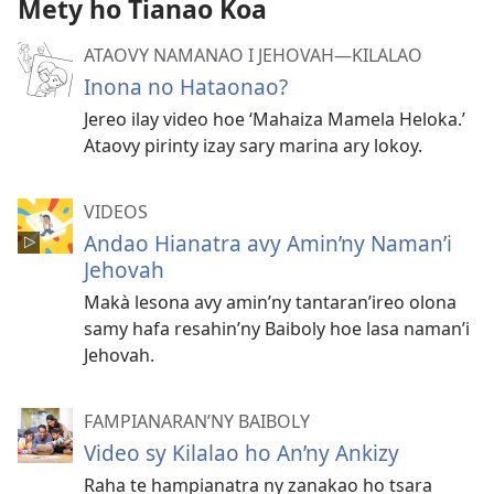
Mety ho Tianao Koa
ATAOVY NAMANAO I JEHOVAH​—KILALAO
Inona no Hataonao?
Jereo ilay video hoe ‘Mahaiza Mamela Heloka.’
Ataovy pirinty izay sary marina ary lokoy.
VIDEOS
Andao Hianatra avy Amin’ny Naman’i
Jehovah
Makà lesona avy amin’ny tantaran’ireo olona
samy hafa resahin’ny Baiboly hoe lasa naman’i
Jehovah.
FAMPIANARAN’NY BAIBOLY
Video sy Kilalao ho An’ny Ankizy
Raha te hampianatra ny zanakao ho tsara