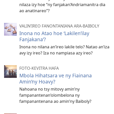
nilaza izy hoe “ny fanjakan’Andriamanitra dia
ao anatinareo”?
VALIN’IREO FANONTANIANA ARA-BAIBOLY
Inona no Atao hoe ‘Lakilen’ilay
Fanjakana’?
Inona no nilana an’ireo lakile telo? Natao an’iza
avy izy ireo? Iza no nampiasa azy ireo?
FOTO-KEVITRA HAFA
Mbola Hihatsara ve ny Fiainana
Amin’ny Hoavy?
Nahoana no tsy mitovy amin’ny
fampanantenan’olombelona ny
fampanantenana ao amin’ny Baiboly?