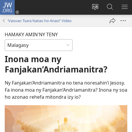
JW.ORG
Hiditra
(manokatra
Hiova
Fikaroha
HA
rohy)
fiteny
ato
‘Vaovao Tsara Natao ho Anao!’ Video
Amin’ny
JW.ORG
HAMAKY AMIN'NY TENY
Inona moa ny
Fanjakan’Andriamanitra?
Ny Fanjakan’Andriamanitra no tena noresahin’i Jesosy.
Fa inona moa ny Fanjakan’Andriamanitra? Inona ny soa
ho azonao rehefa mitondra izy io?