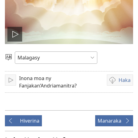
Handefa
video
Hifidy
Fiteny
Inona moa ny
Haka
Handefa
Fandikana
Fanjakan’Andriamanitra?
video
Hiverina
Manaraka