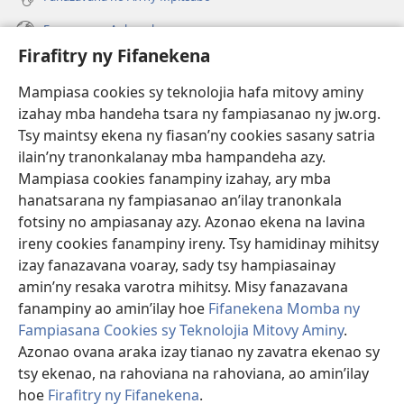
Fanazavana Ankapobeny
Firafitry ny Fifanekena
Fanampiana
Mampiasa cookies sy teknolojia hafa mitovy aminy
Fanomezana
izahay mba handeha tsara ny fampiasanao ny jw.org.
(manokatra
rohy)
Tsy maintsy ekena ny fiasan’ny cookies sasany satria
ilain’ny tranonkalanay mba hampandeha azy.
FITEHIRIZAM-BOKIN’NY Vavolombelon’i Jehovah
(manokatra
Mampiasa cookies fanampiny izahay, ary mba
rohy)
®
JW Hub
hanatsarana ny fampiasanao an’ilay tranonkala
(manokatra
fotsiny no ampiasanay azy. Azonao ekena na lavina
rohy)
®
JW Library
ireny cookies fanampiny ireny. Tsy hamidinay mihitsy
izay fanazavana voaray, sady tsy hampiasainay
®
Watchtower Library
amin’ny resaka varotra mihitsy. Misy fanazavana
fanampiny ao amin’ilay hoe
Fifanekena Momba ny
Fampiasana Cookies sy Teknolojia Mitovy Aminy
.
Azonao ovana araka izay tianao ny zavatra ekenao sy
tsy ekenao, na rahoviana na rahoviana, ao amin’ilay
Copyright
© 2026 Watch Tower Bible and Tract Society of Pennsylvania.
FIFANEKENA
|
FIFANEKENA MOMBA NY TSIAMBARATELO
|
FIRAFITRY
hoe
Firafitry ny Fifanekena
.