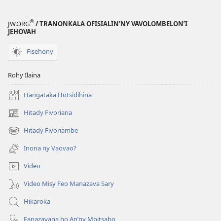
®
JW.ORG
/ TRANONKALA OFISIALIN’NY VAVOLOMBELON’I
JEHOVAH
Fisehony
Rohy Ilaina
Hangataka Hotsidihina
Hitady Fivoriana
(manokatra
rohy)
Hitady Fivoriambe
(manokatra
rohy)
Inona ny Vaovao?
Video
Video Misy Feo Manazava Sary
Hikaroka
Fanazavana ho An’ny Mpitsabo