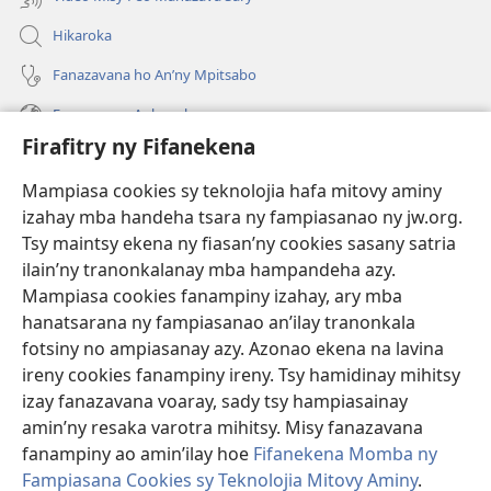
Hikaroka
Fanazavana ho An’ny Mpitsabo
Fanazavana Ankapobeny
Firafitry ny Fifanekena
Fanampiana
Mampiasa cookies sy teknolojia hafa mitovy aminy
Fanomezana
izahay mba handeha tsara ny fampiasanao ny jw.org.
(manokatra
rohy)
Tsy maintsy ekena ny fiasan’ny cookies sasany satria
ilain’ny tranonkalanay mba hampandeha azy.
FITEHIRIZAM-BOKIN’NY Vavolombelon’i Jehovah
(manokatra
Mampiasa cookies fanampiny izahay, ary mba
rohy)
®
JW Hub
hanatsarana ny fampiasanao an’ilay tranonkala
(manokatra
fotsiny no ampiasanay azy. Azonao ekena na lavina
rohy)
®
JW Library
ireny cookies fanampiny ireny. Tsy hamidinay mihitsy
izay fanazavana voaray, sady tsy hampiasainay
®
Watchtower Library
amin’ny resaka varotra mihitsy. Misy fanazavana
fanampiny ao amin’ilay hoe
Fifanekena Momba ny
Fampiasana Cookies sy Teknolojia Mitovy Aminy
.