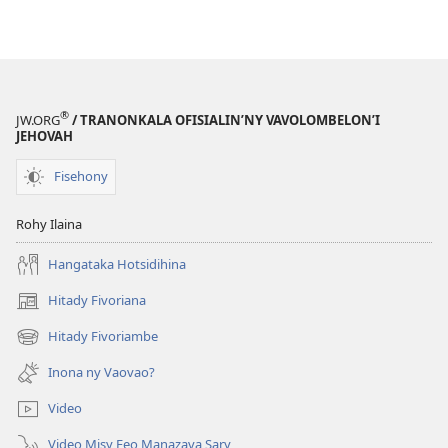
®
JW.ORG
/ TRANONKALA OFISIALIN’NY VAVOLOMBELON’I
JEHOVAH
Fisehony
Rohy Ilaina
Hangataka Hotsidihina
Hitady Fivoriana
(manokatra
rohy)
Hitady Fivoriambe
(manokatra
rohy)
Inona ny Vaovao?
Video
Video Misy Feo Manazava Sary