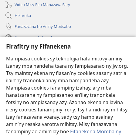
Video Misy Feo Manazava Sary
Hikaroka
Fanazavana ho An’ny Mpitsabo
Fanazavana Ankapobeny
Firafitry ny Fifanekena
Fanampiana
Mampiasa cookies sy teknolojia hafa mitovy aminy
Fanomezana
izahay mba handeha tsara ny fampiasanao ny jw.org.
(manokatra
rohy)
Tsy maintsy ekena ny fiasan’ny cookies sasany satria
ilain’ny tranonkalanay mba hampandeha azy.
FITEHIRIZAM-BOKIN’NY Vavolombelon’i Jehovah
(manokatra
Mampiasa cookies fanampiny izahay, ary mba
rohy)
®
JW Hub
hanatsarana ny fampiasanao an’ilay tranonkala
(manokatra
fotsiny no ampiasanay azy. Azonao ekena na lavina
rohy)
®
JW Library
ireny cookies fanampiny ireny. Tsy hamidinay mihitsy
izay fanazavana voaray, sady tsy hampiasainay
®
Watchtower Library
amin’ny resaka varotra mihitsy. Misy fanazavana
fanampiny ao amin’ilay hoe
Fifanekena Momba ny