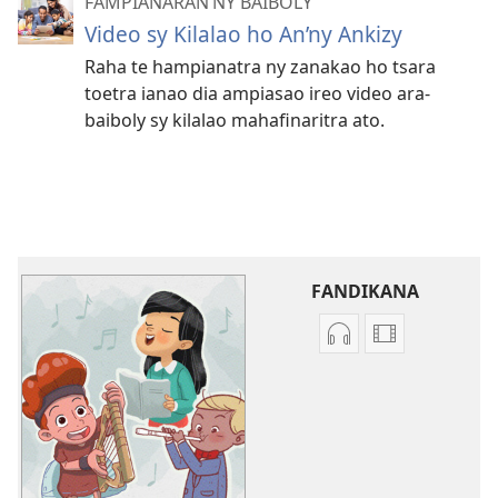
FAMPIANARAN’NY BAIBOLY
Video sy Kilalao ho An’ny Ankizy
Raha te hampianatra ny zanakao ho tsara
toetra ianao dia ampiasao ireo video ara-
baiboly sy kilalao mahafinaritra ato.
FANDIKANA
Fandikana
Fandikana
raki-
video
peo
Ataovy
Ataovy
Namanao
Namanao
i
i
Jehovah: