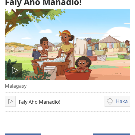
Faly Aho Manadio!
Handefa
Malagasy
video
Haka
Faly Aho Manadio!
Handefa
Fandikana
video