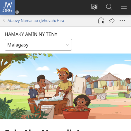
JW.ORG
Hiditra
(manokatra
Hiova
Fikaroha
HA
rohy)
fiteny
ato
Ataovy Namanao i Jehovah: Hira
Amin’ny
JW.ORG
HAMAKY AMIN'NY TENY