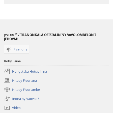
Jehovah:
Hira
Hira
®
JW.ORG
/ TRANONKALA OFISIALIN’NY VAVOLOMBELON’I
JEHOVAH
Fisehony
Rohy Ilaina
Hangataka Hotsidihina
Hitady Fivoriana
(manokatra
rohy)
Hitady Fivoriambe
(manokatra
rohy)
Inona ny Vaovao?
Video