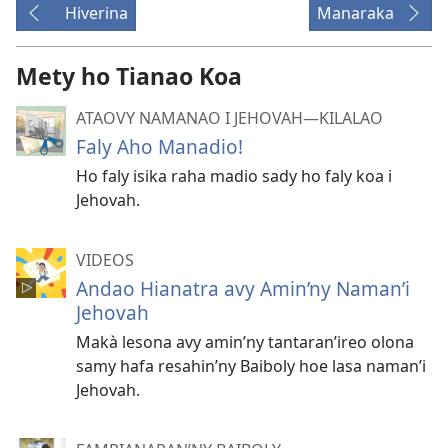
Hiverina
Manaraka
Mety ho Tianao Koa
ATAOVY NAMANAO I JEHOVAH​—KILALAO
Faly Aho Manadio!
Ho faly isika raha madio sady ho faly koa i
Jehovah.
VIDEOS
Andao Hianatra avy Amin’ny Naman’i
Jehovah
Makà lesona avy amin’ny tantaran’ireo olona
samy hafa resahin’ny Baiboly hoe lasa naman’i
Jehovah.