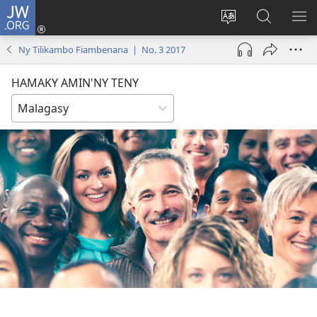
JW.ORG
Hiditra
(manokatra
Hiova
Fikaroha
HA
rohy)
fiteny
ato
Ny Tilikambo Fiambenana | No. 3 2017
Amin’ny
JW.ORG
HAMAKY AMIN'NY TENY