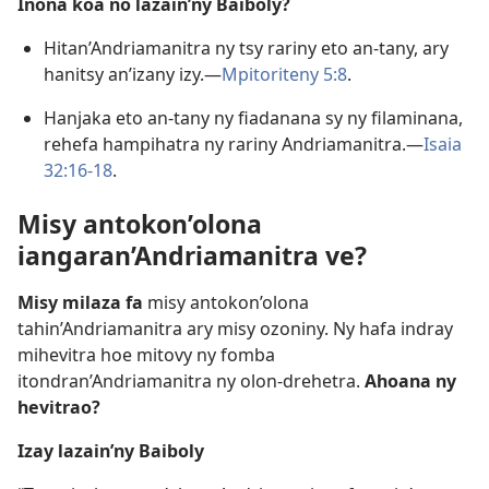
Inona koa no lazain’ny Baiboly?
Hitan’Andriamanitra ny tsy rariny eto an-tany, ary
hanitsy an’izany izy.—
Mpitoriteny 5:8
.
Hanjaka eto an-tany ny fiadanana sy ny filaminana,
rehefa hampihatra ny rariny Andriamanitra.—
Isaia
32:16-18
.
Misy antokon’olona
iangaran’Andriamanitra ve?
Misy milaza fa
misy antokon’olona
tahin’Andriamanitra ary misy ozoniny. Ny hafa indray
mihevitra hoe mitovy ny fomba
itondran’Andriamanitra ny olon-drehetra.
Ahoana ny
hevitrao?
Izay lazain’ny Baiboly