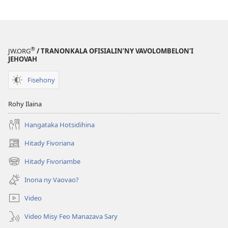
Amin’ny
eo
Fiainanao
Amin’ny
ve
Fiainanao
Ireo
ve
®
JW.ORG
/ TRANONKALA OFISIALIN’NY VAVOLOMBELON’I
Mpitaingin-
Ireo
JEHOVAH
tsoavaly
Mpitaingin-
Fisehony
Efatra?
tsoavaly
Efatra?
Rohy Ilaina
Hangataka Hotsidihina
Hitady Fivoriana
(manokatra
rohy)
Hitady Fivoriambe
(manokatra
rohy)
Inona ny Vaovao?
Video
Video Misy Feo Manazava Sary