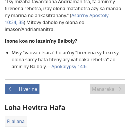
“Tsy mizaha tavan’olona Andriamanitra, fa amin’ny
firenena rehetra, izay olona matahotra azy ka manao
ny marina no ankasitrahany.” (
Asan’ny Apostoly
10:34, 35
) Mitovy daholo ny olona eo
imason’Andriamanitra.
Inona koa no lazain’ny Baiboly?
Misy “vaovao tsara” ho an’ny “firenena sy foko sy
olona samy hafa fiteny ary vahoaka rehetra” ao
amin’ny Baiboly.—
Apokalypsy 14:6
.
Hiverina
Manaraka
Loha Hevitra Hafa
Fijaliana