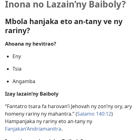
Inona no Lazain’ny Baiboly?
Mbola hanjaka eto an-tany ve ny
rariny?
Ahoana ny hevitrao?
Eny
Tsia
Angamba
Izay lazain’ny Baiboly
“Fantatro tsara fa harovan’i Jehovah ny zon’ny ory, ary
homeny rariny ny mahantra.” (
Salamo 140:12
)
Hampanjaka ny rariny eto an-tany ny
Fanjakan’Andriamanitra
.