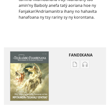
amin’ny Baiboly anefa tatỳ aoriana hoe ny
Fanjakan’Andriamanitra ihany no hahavita
hanafoana ny tsy rariny sy ny korontana.
FANDIKANA
Fandikana
Fandikana
boky
raki-
NY
peo
TILIKAMBO
NY
FIAMBENANA
TILIKAMBO
Misy
FIAMBENANA
Vokany
Misy
eo
Vokany