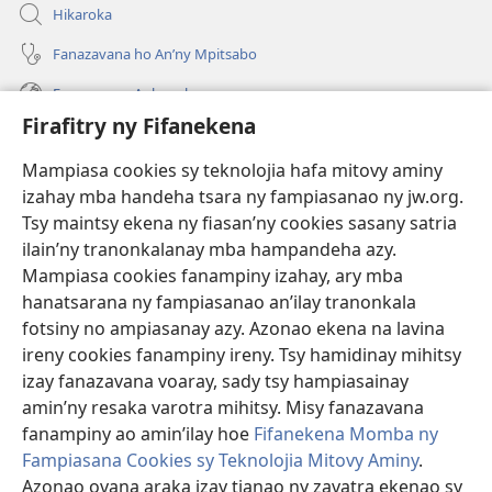
Hikaroka
Fanazavana ho An’ny Mpitsabo
Fanazavana Ankapobeny
Firafitry ny Fifanekena
Fanampiana
Mampiasa cookies sy teknolojia hafa mitovy aminy
Fanomezana
izahay mba handeha tsara ny fampiasanao ny jw.org.
(manokatra
rohy)
Tsy maintsy ekena ny fiasan’ny cookies sasany satria
ilain’ny tranonkalanay mba hampandeha azy.
FITEHIRIZAM-BOKIN’NY Vavolombelon’i Jehovah
(manokatra
Mampiasa cookies fanampiny izahay, ary mba
rohy)
®
JW Hub
hanatsarana ny fampiasanao an’ilay tranonkala
(manokatra
fotsiny no ampiasanay azy. Azonao ekena na lavina
rohy)
®
JW Library
ireny cookies fanampiny ireny. Tsy hamidinay mihitsy
izay fanazavana voaray, sady tsy hampiasainay
®
Watchtower Library
amin’ny resaka varotra mihitsy. Misy fanazavana
fanampiny ao amin’ilay hoe
Fifanekena Momba ny
Fampiasana Cookies sy Teknolojia Mitovy Aminy
.
Azonao ovana araka izay tianao ny zavatra ekenao sy