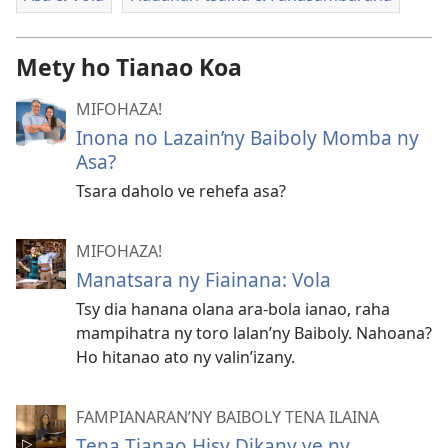
Mety ho Tianao Koa
MIFOHAZA!
Inona no Lazain’​ny Baiboly Momba ny
Asa?
Tsara daholo ve rehefa asa?
MIFOHAZA!
Manatsara ny Fiainana: Vola
Tsy dia hanana olana ara-bola ianao, raha
mampihatra ny toro lalan’ny Baiboly. Nahoana?
Ho hitanao ato ny valin’izany.
FAMPIANARAN’NY BAIBOLY TENA ILAINA
Tena Tianao Hisy Dikany ve ny