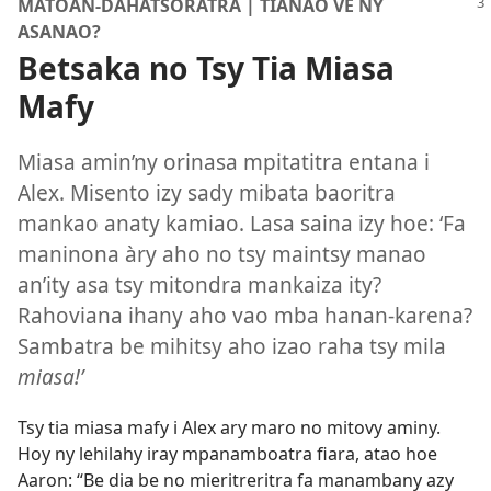
MATOAN-DAHATSORATRA | TIANAO VE NY
ASANAO?
Betsaka no Tsy Tia Miasa
Mafy
Miasa amin’ny orinasa mpitatitra entana i
Alex. Misento izy sady mibata baoritra
mankao anaty kamiao. Lasa saina izy hoe: ‘Fa
maninona àry aho no tsy maintsy manao
an’ity asa tsy mitondra mankaiza ity?
Rahoviana ihany aho vao mba hanan-karena?
Sambatra be mihitsy aho izao raha tsy mila
miasa!’
Tsy tia miasa mafy i Alex ary maro no mitovy aminy.
Hoy ny lehilahy iray mpanamboatra fiara, atao hoe
Aaron: “Be dia be no mieritreritra fa manambany azy