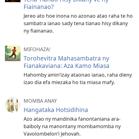
Fiainanao?
Jereo ato hoe inona no azonao atao raha te ho
sambatra ianao sady tena tianao hisy dikany
ny fiainanao.
MIFOHAZA!
Torohevitra Mahasambatra ny
Fianakaviana: Aza Kamo Miasa
Hahomby amin’izay ataonao ianao, raha dieny
izao dia efa miezaka ho tia miasa mafy.
MOMBA ANAY
Hangataka Hotsidihina
Azo atao ny mandinika fanontaniana ara-
baiboly na manontany mombamomba ny
Vavolombelon’i Jehovah.