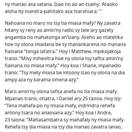
ny manao asa vatana. Izao no ao an-tsainy: ‘Ataoko
aloha ity mandra-pahitako asa tsaratsara.’ ”
Nahoana no maro no tsy tia miasa mafy? Ny zavatra
hitany sy reny ao amin’ny radio sy tele ary gazety
angamba no mahatonga an’izany. Aseho ao matetika
hoe ny olona miadana be sy manankarena no manana
fiainana “tonga lafatra.” Hoy i Matthew, mpikojakoja
trano: “Misy mihevitra hoe ny olona tsy tafita amin’ny
fiainana no miasa mafy.” Hoy koa i Shane, mpanadio
trano: “Tsy mety miasa be intsony izao ny olona na dia
ampy aza ny karama omena azy.”
Maro amin’ny olona tafita anefa no tia miasa mafy.
Mpanao trano, ohatra, i Daniel ary 25 taona. Hoy izy:
“Tena mahafa-po ny miasa mafy, indrindra rehefa
antony tsara no anaovana azy.” Hoy koa i Andre,
23 taona: “Mahasambatra sy mahafaly ny miasa mafy.
Rehefa tsy dia miasa na tsy dia manao zavatra ianao,