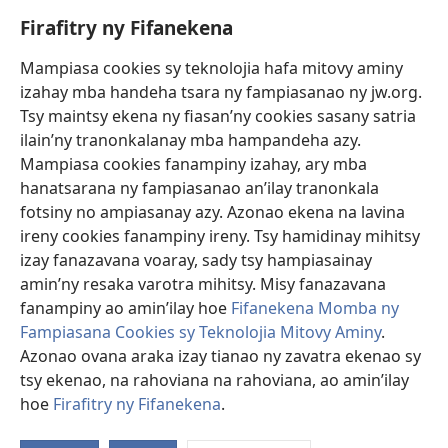
Firafitry ny Fifanekena
Fanampiana
Mampiasa cookies sy teknolojia hafa mitovy aminy
Fanomezana
izahay mba handeha tsara ny fampiasanao ny jw.org.
(manokatra
rohy)
Tsy maintsy ekena ny fiasan’ny cookies sasany satria
ilain’ny tranonkalanay mba hampandeha azy.
FITEHIRIZAM-BOKIN’NY Vavolombelon’i Jehovah
(manokatra
Mampiasa cookies fanampiny izahay, ary mba
rohy)
®
JW Hub
hanatsarana ny fampiasanao an’ilay tranonkala
(manokatra
fotsiny no ampiasanay azy. Azonao ekena na lavina
rohy)
®
JW Library
ireny cookies fanampiny ireny. Tsy hamidinay mihitsy
izay fanazavana voaray, sady tsy hampiasainay
®
Watchtower Library
amin’ny resaka varotra mihitsy. Misy fanazavana
fanampiny ao amin’ilay hoe
Fifanekena Momba ny
Fampiasana Cookies sy Teknolojia Mitovy Aminy
.
Azonao ovana araka izay tianao ny zavatra ekenao sy
Copyright
© 2026 Watch Tower Bible and Tract Society of Pennsylvania.
tsy ekenao, na rahoviana na rahoviana, ao amin’ilay
FIFANEKENA
|
FIFANEKENA MOMBA NY TSIAMBARATELO
|
FIRAFITRY
hoe
Firafitry ny Fifanekena
.
A
NY FIFANEKENA
ny