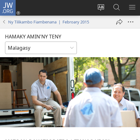
JW.ORG
Hiditra
(manokatra
Hiova
Fikaroha
HA
rohy)
fiteny
ato
Ny Tilikambo Fiambenana | Febroary 2015
Amin’ny
JW.ORG
HAMAKY AMIN'NY TENY