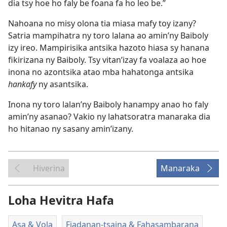
dia tsy hoe ho faly be foana fa ho leo be.”
Nahoana no misy olona tia miasa mafy toy izany?
Satria mampihatra ny toro lalana ao amin’ny Baiboly
izy ireo. Mampirisika antsika hazoto hiasa sy hanana
fikirizana ny Baiboly. Tsy vitan’izay fa voalaza ao hoe
inona no azontsika atao mba hahatonga antsika
hankafy
ny asantsika.
Inona ny toro lalan’ny Baiboly hanampy anao ho faly
amin’ny asanao? Vakio ny lahatsoratra manaraka dia
ho hitanao ny sasany amin’izany.
Hiverina
Manaraka
Loha Hevitra Hafa
Asa & Vola
Fiadanan-tsaina & Fahasambarana