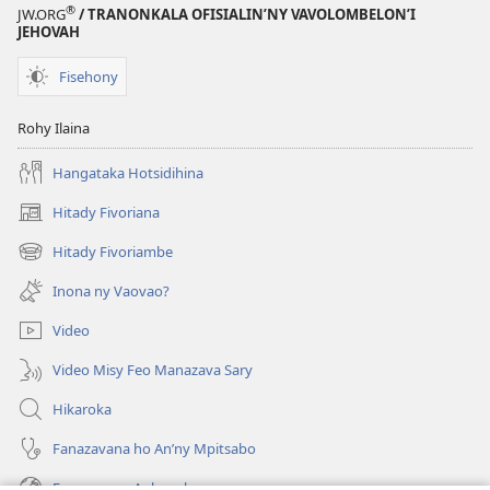
®
JW.ORG
/ TRANONKALA OFISIALIN’NY VAVOLOMBELON’I
JEHOVAH
Fisehony
Rohy Ilaina
Hangataka Hotsidihina
Hitady Fivoriana
(manokatra
rohy)
Hitady Fivoriambe
(manokatra
rohy)
Inona ny Vaovao?
Video
Video Misy Feo Manazava Sary
Hikaroka
Fanazavana ho An’ny Mpitsabo
Fanazavana Ankapobeny