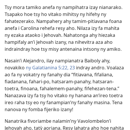
Tsy mora tamiko anefa ny nampihatra izay nianarako.
Tsapako hoe tsy ho vitako mihitsy ny hifehy ny
fahatezerako. Nampahery ahy tamim-pitiavana foana
anefa i Carolina rehefa resy aho. Nilaza izy fa mahita
ny ezaka ataoko i Jehovah. Nahatonga ahy hiezaka
hampifaly an’i Jehovah izany, na nihevitra aza aho
indraindray hoe tsy misy antenaina intsony ny amiko.
Nasain’i Alejandro, ilay nampianatra Baiboly ahy,
novakiko
ny Galatianina 5:22, 23
indray andro. Voalaza
ao fa ny vokatry ny fanahy dia “fitiavana, fifaliana,
fiadanana, fahari-po, hatsaram-panahy, hatsaran-
toetra, finoana, fahalemem-panahy, fifehezan-tena.”
Nanazava izy fa tsy ho vitako ny hanana an’ireo toetra
ireo raha tsy eo ny fanampian’ny fanahy masina. Tena
nanova ny fomba fijeriko izany!
Nanatrika fivoriambe nalamin’ny Vavolombelon’i
Jehovah aho, tatỳ aoriana. Resy lahatra aho hoe nahita