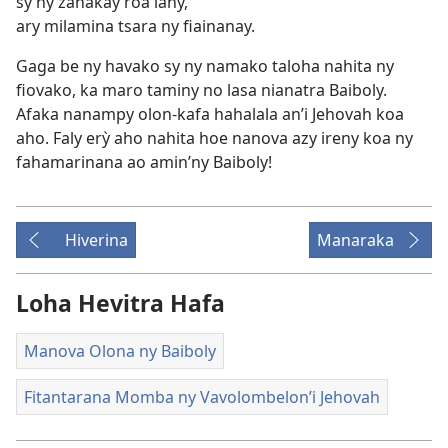
sy ny zanakay roa lahy,
ary milamina tsara ny fiainanay.
Gaga be ny havako sy ny namako taloha nahita ny
fiovako, ka maro taminy no lasa nianatra Baiboly.
Afaka nanampy olon-kafa hahalala an’i Jehovah koa
aho. Faly erỳ aho nahita hoe nanova azy ireny koa ny
fahamarinana ao amin’ny Baiboly!
Hiverina
Manaraka
Loha Hevitra Hafa
Manova Olona ny Baiboly
Fitantarana Momba ny Vavolombelon’i Jehovah