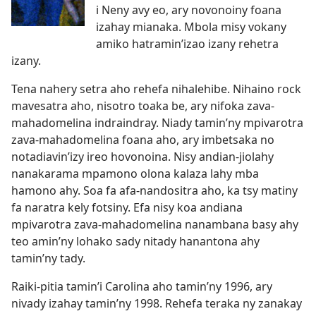
i Neny avy eo, ary novonoiny foana
izahay mianaka. Mbola misy vokany
amiko hatramin’izao izany rehetra
izany.
Tena nahery setra aho rehefa nihalehibe. Nihaino rock
mavesatra aho, nisotro toaka be, ary nifoka zava-
mahadomelina indraindray. Niady tamin’ny mpivarotra
zava-mahadomelina foana aho, ary imbetsaka no
notadiavin’izy ireo hovonoina. Nisy andian-jiolahy
nanakarama mpamono olona kalaza lahy mba
hamono ahy. Soa fa afa-nandositra aho, ka tsy matiny
fa naratra kely fotsiny. Efa nisy koa andiana
mpivarotra zava-mahadomelina nanambana basy ahy
teo amin’ny lohako sady nitady hanantona ahy
tamin’ny tady.
Raiki-pitia tamin’i Carolina aho tamin’ny 1996, ary
nivady izahay tamin’ny 1998. Rehefa teraka ny zanakay