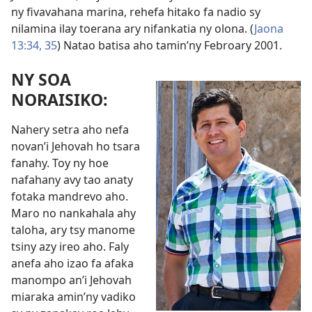
ny fivavahana marina, rehefa hitako fa nadio sy
nilamina ilay toerana ary nifankatia ny olona. (
Jaona
13:34, 35
) Natao batisa aho tamin’ny Febroary 2001.
NY SOA
NORAISIKO:
Nahery setra aho nefa
novan’i Jehovah ho tsara
fanahy. Toy ny hoe
nafahany avy tao anaty
fotaka mandrevo aho.
Maro no nankahala ahy
taloha, ary tsy manome
tsiny azy ireo aho. Faly
anefa aho izao fa afaka
manompo an’i Jehovah
miaraka amin’ny vadiko