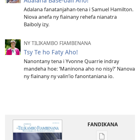
Adalana Base-ball Aho!
Adalana fanatanjahan-tena i Samuel Hamilton.
Niova anefa ny fiainany rehefa nianatra
Baiboly izy.
NY TILIKAMBO FIAMBENANA
Tsy Te ho Faty Aho!
Nanontany tena i Yvonne Quarrie indray
mandeha hoe: ‘Maninona aho no nisy?’ Nanova
ny fiainany ny valin’​io fanontaniana io.
FANDIKANA
Fandikana