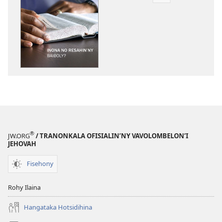
boky
NY
TILIKAMBO
FIAMBENANA
Inona
no
Resahin’ny
Baiboly?
®
JW.ORG
/ TRANONKALA OFISIALIN’NY VAVOLOMBELON’I
JEHOVAH
Fisehony
Rohy Ilaina
Hangataka Hotsidihina