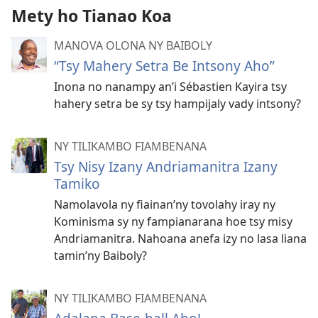
Mety ho Tianao Koa
MANOVA OLONA NY BAIBOLY
“Tsy Mahery Setra Be Intsony Aho”
Inona no nanampy an’i Sébastien Kayira tsy
hahery setra be sy tsy hampijaly vady intsony?
NY TILIKAMBO FIAMBENANA
Tsy Nisy Izany Andriamanitra Izany
Tamiko
Namolavola ny fiainan’ny tovolahy iray ny
Kominisma sy ny fampianarana hoe tsy misy
Andriamanitra. Nahoana anefa izy no lasa liana
tamin’ny Baiboly?
NY TILIKAMBO FIAMBENANA