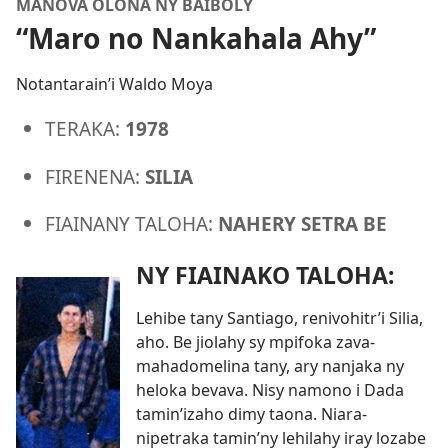
MANOVA OLONA NY BAIBOLY
“Maro no Nankahala Ahy”
Notantarain’i Waldo Moya
TERAKA:
1978
FIRENENA:
SILIA
FIAINANY TALOHA:
NAHERY SETRA BE
NY FIAINAKO TALOHA:
Lehibe tany Santiago, renivohitr’i Silia,
aho. Be jiolahy sy mpifoka zava-
mahadomelina tany, ary nanjaka ny
heloka bevava. Nisy namono i Dada
tamin’izaho dimy taona. Niara-
nipetraka tamin’ny lehilahy iray lozabe