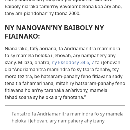
Baiboly niaraka tamin’ny Vavolombelona koa àry aho,
tany am-piandohan’ny taona 2000.
NY NANOVAN’NY BAIBOLY NY
FIAINAKO:
Nianarako, tatỳ aoriana, fa Andriamanitra mamindra
fo sy mamela heloka i Jehovah, ary nampahery ahy
izany. Milaza, ohatra,
ny Eksodosy 34:6, 7
fa i Jehovah
dia “Andriamanitra mamindra fo sy tsara fanahy, tsy
mora tezitra, be hatsaram-panahy feno fitiavana sady
tena tia fahamarinana, mitahiry hatsaram-panahy feno
fitiavana ho an’ny taranaka an’arivony, mamela
fahadisoana sy heloka ary fahotana.”
Fantatro fa Andriamanitra mamindra fo sy mamela
heloka i Jehovah, ary nampahery ahy izany