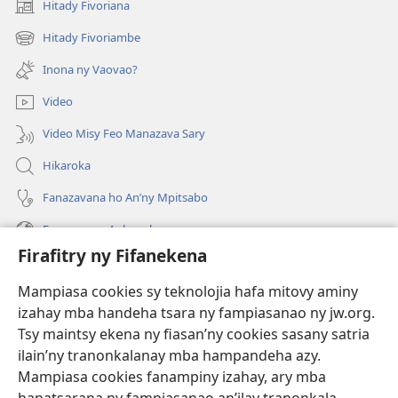
Hitady Fivoriana
(manokatra
rohy)
Hitady Fivoriambe
(manokatra
rohy)
Inona ny Vaovao?
Video
Video Misy Feo Manazava Sary
Hikaroka
Fanazavana ho An’ny Mpitsabo
Fanazavana Ankapobeny
Firafitry ny Fifanekena
Fanampiana
Mampiasa cookies sy teknolojia hafa mitovy aminy
Fanomezana
izahay mba handeha tsara ny fampiasanao ny jw.org.
(manokatra
rohy)
Tsy maintsy ekena ny fiasan’ny cookies sasany satria
ilain’ny tranonkalanay mba hampandeha azy.
FITEHIRIZAM-BOKIN’NY Vavolombelon’i Jehovah
(manokatra
Mampiasa cookies fanampiny izahay, ary mba
rohy)
®
JW Hub