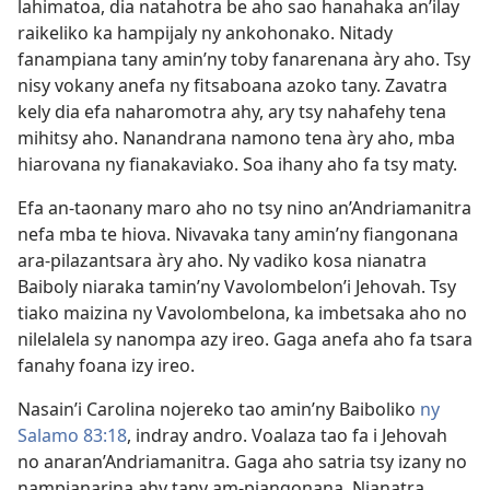
lahimatoa, dia natahotra be aho sao hanahaka an’ilay
raikeliko ka hampijaly ny ankohonako. Nitady
fanampiana tany amin’ny toby fanarenana àry aho. Tsy
nisy vokany anefa ny fitsaboana azoko tany. Zavatra
kely dia efa naharomotra ahy, ary tsy nahafehy tena
mihitsy aho. Nanandrana namono tena àry aho, mba
hiarovana ny fianakaviako. Soa ihany aho fa tsy maty.
Efa an-taonany maro aho no tsy nino an’Andriamanitra
nefa mba te hiova. Nivavaka tany amin’ny fiangonana
ara-pilazantsara àry aho. Ny vadiko kosa nianatra
Baiboly niaraka tamin’ny Vavolombelon’i Jehovah. Tsy
tiako maizina ny Vavolombelona, ka imbetsaka aho no
nilelalela sy nanompa azy ireo. Gaga anefa aho fa tsara
fanahy foana izy ireo.
Nasain’i Carolina nojereko tao amin’ny Baiboliko
ny
Salamo 83:18
, indray andro. Voalaza tao fa i Jehovah
no anaran’Andriamanitra. Gaga aho satria tsy izany no
nampianarina ahy tany am-piangonana. Nianatra