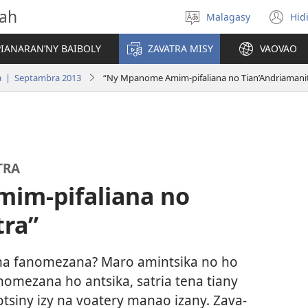
vah
Malagasy
Hid
Hifidy
(m
fiteny
ro
IANARAN’NY BAIBOLY
ZAVATRA MISY
VAOVAO
a | Septambra 2013
“Ny Mpanome Amim-pifaliana no Tian’Andriamani
TRA
im-pifaliana no
tra”
na fanomezana? Maro amintsika no ho
omezana ho antsika, satria tena tiany
otsiny izy na voatery manao izany. Zava-