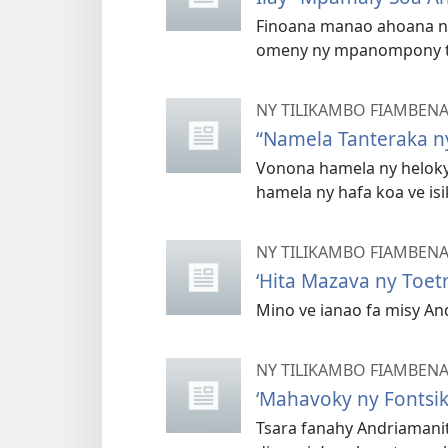
Finoana manao ahoana no
omeny ny mpanompony t
NY TILIKAMBO FIAMBEN
“Namela Tanteraka ny
Vonona hamela ny helok
hamela ny hafa koa ve is
NY TILIKAMBO FIAMBEN
‘Hita Mazava ny Toet
Mino ve ianao fa misy An
NY TILIKAMBO FIAMBEN
‘Mahavoky ny Fontsik
Tsara fanahy Andriamanit