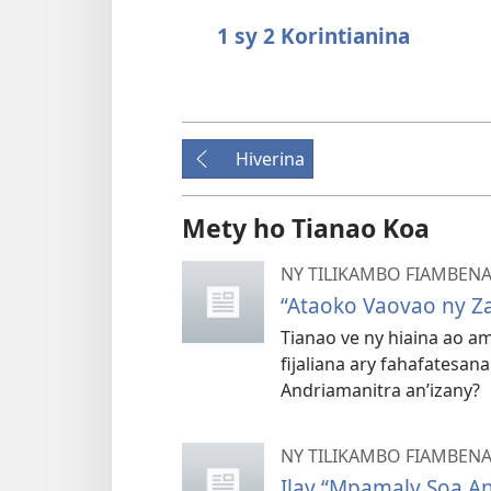
1
sy 2 Korintianina
Hiverina
Mety ho Tianao Koa
NY TILIKAMBO FIAMBEN
“Ataoko Vaovao ny Z
Tianao ve ny hiaina ao am
fijaliana ary fahafatesa
Andriamanitra an’
izany?
NY TILIKAMBO FIAMBEN
Ilay “Mpamaly Soa An