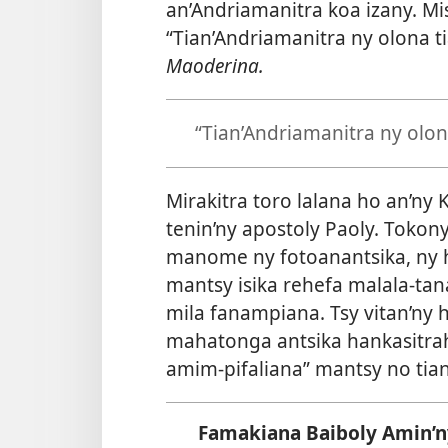
an’Andriamanitra koa izany. Mi
“Tian’Andriamanitra ny olona
Maoderina.
“Tian’Andriamanitra ny olo
Mirakitra toro lalana ho an’n
tenin’ny apostoly Paoly. Tokon
manome ny fotoanantsika, ny he
mantsy isika rehefa malala-tan
mila fanampiana. Tsy vitan’ny
mahatonga antsika hankasitra
amim-pifaliana” mantsy no tian
Famakiana Baiboly Amin’