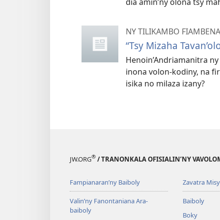
dia amin’ny olona tsy ma
NY TILIKAMBO FIAMBEN
“Tsy Mizaha Tavan’ol
Henoin’Andriamanitra ny
inona volon-kodiny, na f
isika no milaza izany?
®
JW.ORG
/ TRANONKALA OFISIALIN’NY VAVOLO
Fampianaran’ny Baiboly
Zavatra Misy
Valin’ny Fanontaniana Ara-
Baiboly
baiboly
Boky