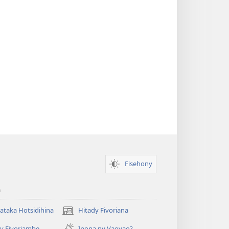
Fisehony
a
taka Hotsidihina
Hitady Fivoriana
(manokatra
rohy)
y Fivoriambe
Inona ny Vaovao?