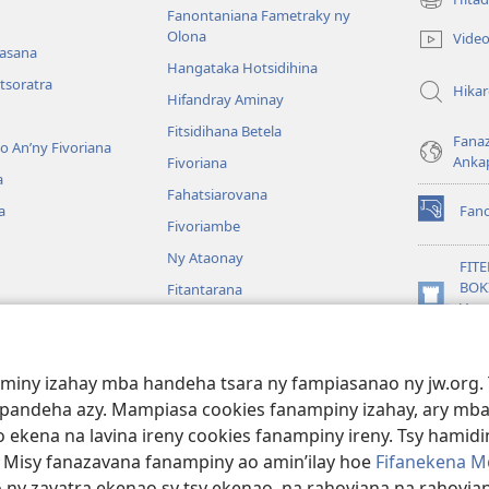
(manokatr
Fanontaniana Fametraky ny
rohy)
Olona
Vide
nasana
Hangataka Hotsidihina
tsoratra
Hika
Hifandray Aminay
Fitsidihana Betela
Fana
ho An’ny Fivoriana
Anka
Fivoriana
a
Fahatsiarovana
a
Fan
(manokatr
Fivoriambe
rohy)
Ny Ataonay
FIT
BOK
Fitantarana
(manokatr
Vavo
Maneran-tany
rohy)
Jeh
JW L
baiboly
aminy izahay mba handeha tsara ny fampiasanao ny jw.org. 
oina
mpandeha azy. Mampiasa cookies fanampiny izahay, ary mba
 ekena na lavina ireny cookies fanampiny ireny. Tsy hamidin
. Misy fanazavana fanampiny ao amin’ilay hoe
Fifanekena M
o ny zavatra ekenao sy tsy ekenao, na rahoviana na rahovian