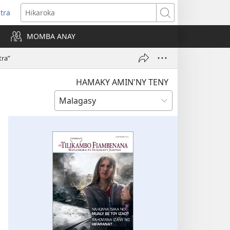
itra
anokatra
Hikaroka
hy)
MOMBA ANAY
tra”
HAMAKY AMIN'NY TENY