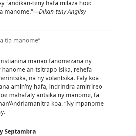
sy fandikan-teny hafa milaza hoe:
 tia manome.”—
Dikan-teny Anglisy
na tia manome”
y Kristianina manao fanomezana ny
y hanome an-tsitrapo isika, rehefa
rintsika, na ny volantsika. Faly koa
ana amin’ny hafa, indrindra amin’ireo
 hoe mahafaly antsika ny manome, fa
han’Andriamanitra koa. “Ny mpanome
y.
ny Septambra