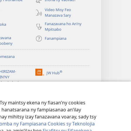
a
Video Misy Feo
o
Manazava Sary
Fanazavana ho An’ny
roka
Mpitsabo
zavana
Fanampiana
pobeny
omezana
a
EHIRIZAM-
®
JW Hub
(manokatra
IN’NY
rohy)
a
lombelon’i
ovah
®
®
ibrary
Watchtower Library
Tsy maintsy ekena ny fiasan’ny cookies
 hanatsarana ny fampiasanao an’ilay
ay mihitsy izay fanazavana voaray, sady tsy
omba ny Fampiasana Cookies sy Teknolojia
a, ao amin’ilay hoe
Firafitry ny Fifanekena
.