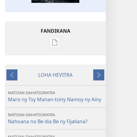
FANDIKANA
Fandikana
boky
NY
TILIKAMBO
LOHA HEVITRA
FIAMBENANA
Hiverina
Manaraka
Nahoana
Isika
MATOAN-DAHATSORATRA
no
Maro ny Tsy Manan-tsiny Namoy ny Ainy
Mijaly
Be
MATOAN-DAHATSORATRA
toy
Nahoana no Be dia Be ny Fijaliana?
Izao?
Rahoviana
MATOAN-DAHATSORATRA