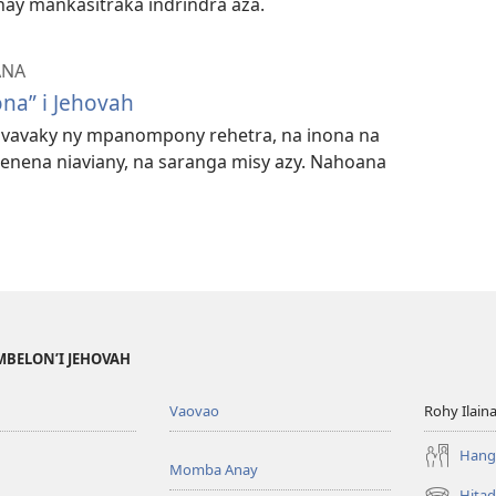
hay mankasitraka indrindra aza.
ANA
ona” i Jehovah
 vavaky ny mpanompony rehetra, na inona na
irenena niaviany, na saranga misy azy. Nahoana
MBELON’I JEHOVAH
Vaovao
Rohy Ilain
Hanga
Momba Anay
Hitad