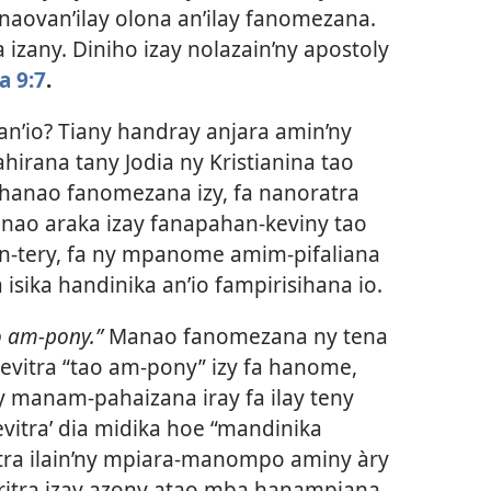
naovan’ilay olona an’ilay fanomezana.
 izany. Diniho izay nolazain’ny apostoly
a 9:7
.
an’io? Tiany handray anjara amin’ny
hirana tany Jodia ny Kristianina tao
o hanao fanomezana izy, fa nanoratra
anao araka izay fanapahan-keviny tao
an-tery, fa ny mpanome amim-pifaliana
isika handinika an’io fampirisihana io.
o am-pony.”
Manao fanomezana ny tena
kevitra “tao am-pony” izy fa hanome,
ny manam-pahaizana iray fa ilay teny
vitra’ dia midika hoe “mandinika
atra ilain’ny mpiara-manompo aminy àry
treritra izay azony atao mba hanampiana