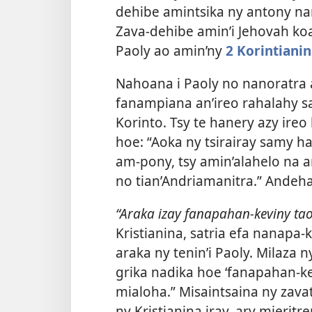
dehibe amintsika ny antony na
Zava-dehibe amin’i Jehovah koa
Paoly ao amin’ny
2 Korintianin
Nahoana i Paoly no nanoratra 
fanampiana an’ireo rahalahy sa
Korinto. Tsy te hanery azy ire
hoe: “Aoka ny tsirairay samy h
am-pony, tsy amin’alahelo na 
no tian’Andriamanitra.” Andeha 
“Araka izay fanapahan-keviny ta
Kristianina, satria efa nanapa-
araka ny tenin’i Paoly. Milaza 
grika nadika hoe ‘fanapahan-ke
mialoha.” Misaintsaina ny zav
ny Kristianina iray, ary mieri