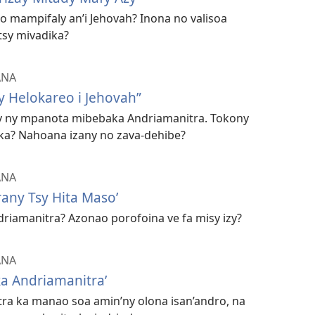
 mampifaly an’i Jehovah? Inona no valisoa
sy mivadika?
ANA
 Helokareo i Jehovah”
y ny mpanota mibebaka Andriamanitra. Tokony
ika? Nahoana izany no zava-dehibe?
ANA
rany Tsy Hita Maso’
driamanitra? Azonao porofoina ve fa misy izy?
ANA
a Andriamanitra’
ra ka manao soa amin’ny olona isan’andro, na