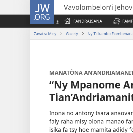
JW.ORG
Vavolombelon’i Jeho
FANDRAISANA
FAMP
Zavatra Misy
Gazety
Ny Tilikambo Fiambenan
MANATÒNA AN’ANDRIAMANI
“Ny Mpanome Am
Tian’Andriamani
Inona no antony tsara anaova
faly raha misy olona manao fan
isika fa tsy hoe mamita adidy f