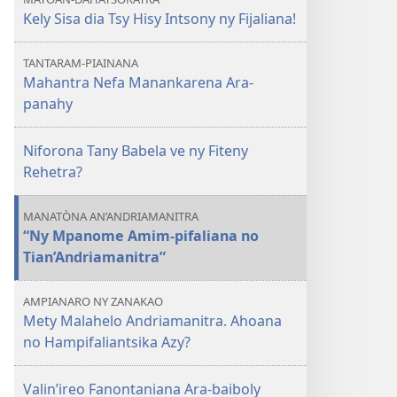
Izany
Kely Sisa dia Tsy Hisy Intsony ny Fijaliana!
no
Hifarana?
TANTARAM-PIAINANA
Mahantra Nefa Manankarena Ara-
panahy
Niforona Tany Babela ve ny Fiteny
Rehetra?
MANATÒNA AN’ANDRIAMANITRA
“Ny Mpanome Amim-pifaliana no
Tian’Andriamanitra”
AMPIANARO NY ZANAKAO
Mety Malahelo Andriamanitra. Ahoana
no Hampifaliantsika Azy?
Valin’ireo Fanontaniana Ara-baiboly