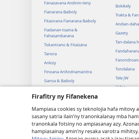
Fanazavana Andinin-teny
Bokikely
Fianarana Baiboly
Trakta & Fa
Fitaovana Fianarana Baiboly
Andian-daha
Fiadanan-tsaina &
Gazety
Fahasambarana
Tari-dalana 
Tokantrano & Fitaizana
Fandaharan
Tanora
Fanondroan
Ankizy
Torolalana
Finoana An’Andriamanitra
Tele JW
Siansa & Baiboly
Video
Tantara & Baiboly
Firafitry ny Fifanekena
Mozika
Tantara Ara-
Mampiasa cookies sy teknolojia hafa mitovy 
Tantara Hen
sasany satria ilain’ny tranonkalanay mba ha
tranonkala fotsiny no ampiasanay azy. Azonao
hampiasainay amin’ny resaka varotra mihitsy
Mitovy Aminy
. Azonao ovana araka izay tiana