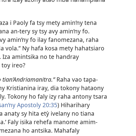
aza i Paoly fa tsy mety amin’ny tena
a an-tery sy tsy avy amin’ny fo.
avy amin’ny fo ilay fanomezana, raha
la vola.” Ny hafa kosa mety hahatsiaro
Iza amintsika no te handray
toy ireo?
tian’Andriamanitra.”
Raha vao tapa-
 Kristianina iray, dia tokony hataony
ly. Tokony ho faly izy raha antony tsara
san’ny Apostoly 20:35
) Hiharihary
a anaty sy hita etỳ ivelany no tiana
ana.’ Faly isika rehefa manome amim-
mezana ho antsika. Mahafaly