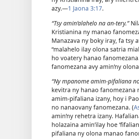
azy.—
1 Jaona 3:17
.
“Tsy amin’alahelo na an-tery.”
Nil
Kristianina ny manao fanomezan
Manazava ny boky iray, fa tsy 
“malahelo ilay olona satria mia
ho voatery hanao fanomezana. 
fanomezana avy amin’ny olona 
“Ny mpanome amim-pifaliana no 
kevitra ny hanao fanomezana ny
amim-pifaliana izany, hoy i Pao
no nanaovany fanomezana. (
A
amin’ny rehetra izany. Hafalian
holazaina amin’ilay hoe ‘fifali
pifaliana ny olona manao fano