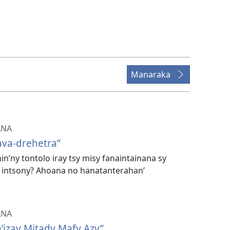
Manaraka
ANA
ava-drehetra”
in’
ny tontolo iray tsy misy fanaintainana sy
na intsony? Ahoana no hanatanterahan’
ANA
’izay Mitady Mafy Azy”