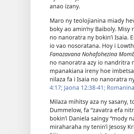
anao izany.
Maro ny teolojianina miady hev
boky ao amin’ny Baiboly. Misy 
no nanoratra ny bokin’i Isaia. E
io vao nosoratana. Hoy i Lowth
Fanazavana Nohafohezina Momb
no nanoratra azy io nandritra 
mpanakiana ireny hoe imbetsak
nilaza fa i Isaia no nanoratra n
4:17;
Jaona 12:38-41;
Romanina 
Milaza mihitsy aza ny sasany, 
Dummelow, fa “zavatra efa nit
bokin’i Daniela saingy “mody n
miraharaha ny tenin’i Jesosy Kri