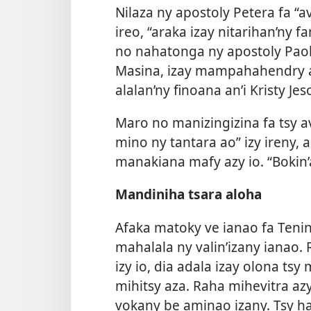
Nilaza ny apostoly Petera fa “a
ireo, “araka izay nitarihan’ny f
no nahatonga ny apostoly Paoly
Masina, izay mampahahendry a
alalan’ny finoana an’i Kristy Jes
Maro no manizingizina fa tsy a
mino ny tantara ao” izy ireny, a
manakiana mafy azy io. “Bokin’
Mandiniha tsara aloha
Afaka matoky ve ianao fa Tenin
mahalala ny valin’izany ianao.
izy io, dia adala izay olona ts
mihitsy aza. Raha mihevitra azy
vokany be aminao izany. Tsy ha