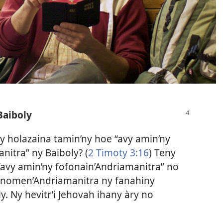
Baiboly
y holazaina tamin’ny hoe “avy amin’ny
nitra” ny Baiboly? (
2 Timoty 3:16
) Teny
“avy amin’ny fofonain’Andriamanitra” no
e nomen’Andriamanitra ny fanahiny
. Ny hevitr’i Jehovah ihany àry no