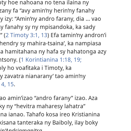
oty hoe nahoana no tena ilaina ny
zany fa “avy amin’ny herin’ny fanahy
 izy: “Amin’ny andro farany, dia ... vao
sy fanahy sy ny mpisandoka, ka sady
” (
2 Timoty 3:1,
13
) Efa tamin’ny andron’i
‘hendry sy mahira-tsaina’, ka nampiasa
ba hamitahana ny hafa sy hahatonga azy
ntsony. (
1 Korintianina 1:18, 19;
aoly ho voafitaka i Timoty, ka
ny zavatra nianarany’ tao amin’ny
14, 15
.
o amin’izao “andro farany” izao. Aza
aky ny “hevitra maharesy lahatra”
na ianao. Tahafo kosa ireo Kristianina
isana tanteraka ny Baiboly, ilay boky
in’Andriamanitra.