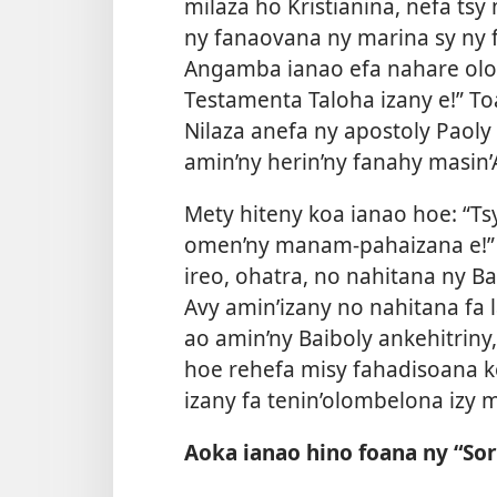
milaza ho Kristianina, nefa ts
ny fanaovana ny marina sy ny f
Angamba ianao efa nahare olon
Testamenta Taloha izany e!” Toa t
Nilaza anefa ny apostoly Paoly f
amin’ny herin’ny fanahy masin’
Mety hiteny koa ianao hoe: “Ts
omen’ny manam-pahaizana e!” M
ireo, ohatra, no nahitana ny B
Avy amin’izany no nahitana fa la
ao amin’ny Baiboly ankehitriny
hoe rehefa misy
fahadisoana ke
izany fa tenin’olombelona izy 
Aoka ianao hino foana ny “So