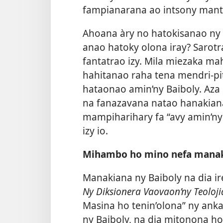
fampianarana ao intsony mant
Ahoana àry no hatokisanao ny 
anao hatoky olona iray? Sarotr
fantatrao izy. Mila miezaka ma
hahitanao raha tena mendri-pit
hataonao amin’ny Baiboly. Az
na fanazavana natao hanakianan
mampiharihary fa “avy amin’ny
izy io.
Mihambo ho mino nefa mana
Manakiana ny Baiboly na dia i
Ny Diksionera Vaovaon’ny Teoloj
Masina ho tenin’olona” ny a
ny Baiboly, na dia mitonona ho