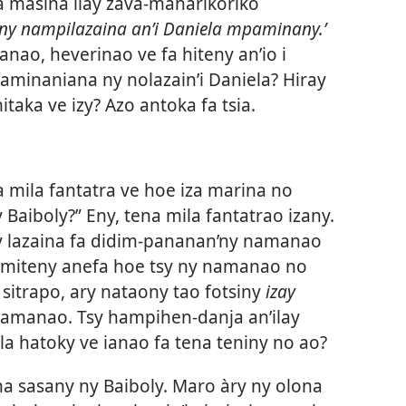
a masina ilay zava-maharikoriko
ny nampilazaina an’i Daniela mpaminany.’
ianao, heverinao ve fa hiteny an’io i
 faminaniana ny nolazain’i Daniela? Hiray
ka ve izy? Azo antoka fa tsia.
a mila fantatra ve hoe iza marina no
Baiboly?” Eny, tena mila fantatrao izany.
y lazaina fa didim-pananan’ny namanao
miteny anefa hoe tsy ny namanao no
 sitrapo, ary nataony tao fotsiny
izay
 namanao. Tsy hampihen-danja an’ilay
a hatoky ve ianao fa tena teniny no ao?
na sasany ny Baiboly. Maro àry ny olona