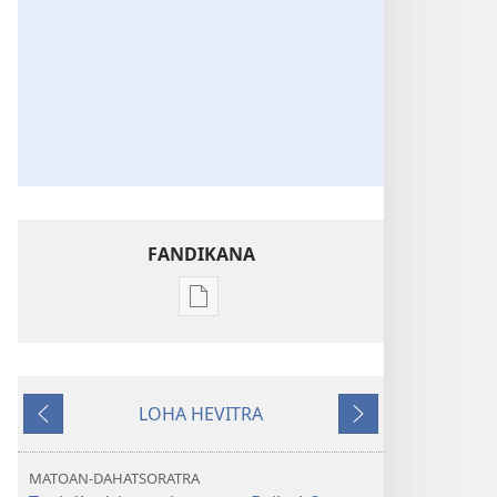
FANDIKANA
Fandikana
boky
NY
TILIKAMBO
LOHA HEVITRA
FIAMBENANA
Hiverina
Manaraka
Martsa 2010
MATOAN-DAHATSORATRA