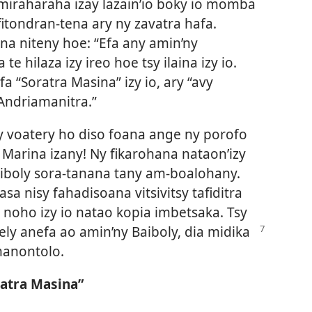
y miraharaha izay lazain’io boky io momba
itondran-tena ary ny zavatra hafa.
a niteny hoe: “Efa any amin’ny
e hilaza izy ireo hoe tsy ilaina izy io.
a “Soratra Masina” izy io, ary “avy
Andriamanitra.”
y voatery ho diso foana ange ny porofo
arina izany! Ny fikarohana nataon’izy
aiboly sora-tanana tany am-boalohany.
sa nisy fahadisoana vitsivitsy tafiditra
, noho izy io natao kopia imbetsaka. Tsy
ly anefa ao amin’ny Baiboly, dia midika
manontolo.
ratra Masina”