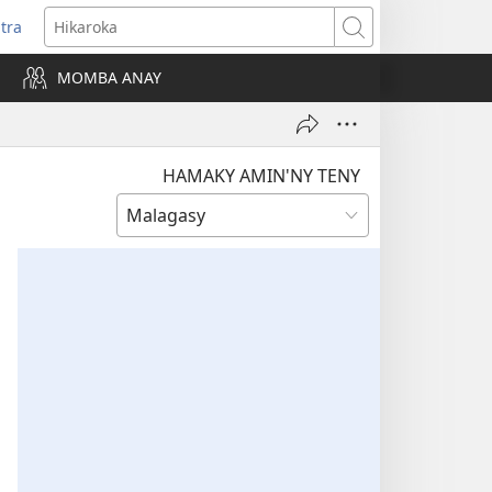
itra
anokatra
Hikaroka
hy)
MOMBA ANAY
HAMAKY AMIN'NY TENY