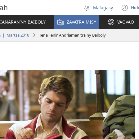
vah
Malagasy
Hid
Hifidy
(m
fiteny
ro
IANARAN’NY BAIBOLY
ZAVATRA MISY
VAOVAO
a | Martsa 2010
Tena Tenin’Andriamanitra ny Baiboly