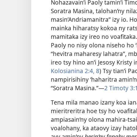
Nohazavain’i Paoly tamin’i Tim
Soratra Masina, talohan’ny nila
masin’Andriamanitra” izy io. Hoy
mainka hiharatsy kokoa ny rat
mamitaka izy ireo no voafitaka.
Paoly no nisy olona niseho ho 
“hevitra maharesy lahatra”, m
ireo tsy hino an’i Jesosy Kristy i
Kolosianina 2:4,
8
) Tsy tian’i P
nampirisihiny ‘haharitra amin’
“Soratra Masina.”—
2 Timoty 3:
Tena mila manao izany koa iana
mieritreritra hoe tsy ho voafit
ampiasain’ny olona mahira-tsai
voalohany, ka ataovy izay hatok
avy amin’ny
herin’ny fanahy mas