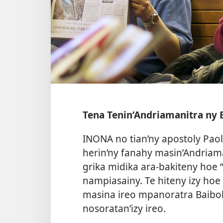
Tena Tenin’Andriamanitra ny 
INONA no tian’ny apostoly Paol
herin’ny fanahy masin’Andriama
grika midika ara-bakiteny hoe 
nampiasainy. Te hiteny izy ho
masina ireo mpanoratra Baiboly
nosoratan’izy ireo.