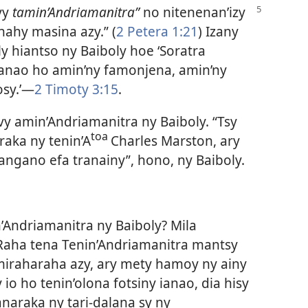
vy
tamin’Andriamanitra”
no nitenenan’izy
anahy masina azy.” (
2 Petera 1:21
) Izany
 hiantso ny Baiboly hoe ‘Soratra
nao ho amin’ny famonjena, amin’ny
osy.’—
2 Timoty 3:15
.
vy amin’Andriamanitra ny Baiboly. “Tsy
toa
raka ny tenin’A
Charles Marston, ary
angano efa tranainy”, hono, ny Baiboly.
’Andriamanitra ny Baiboly? Mila
 Raha tena Tenin’Andriamanitra mantsy
y miraharaha azy, ary mety hamoy ny ainy
 io ho tenin’olona fotsiny ianao, dia hisy
naraka ny tari-dalana sy ny