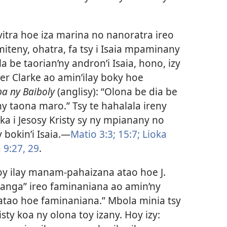
itra hoe iza marina no nanoratra ireo
miteny, ohatra, fa tsy i Isaia mpaminany
la be taorian’ny andron’i Isaia, hono, izy
er Clarke ao amin’ilay boky hoe
a ny Baiboly
(anglisy): “Olona be dia be
ny taona maro.” Tsy te hahalala ireny
a i Jesosy Kristy sy ny mpianany no
y bokin’i Isaia.—
Matio 3:3;
15:7;
Lioka
9:27,
29
.
toy ilay manam-pahaizana atao hoe J.
ranga” ireo faminaniana ao amin’ny
atao hoe faminaniana.” Mbola minia tsy
sty koa ny olona toy izany. Hoy izy: