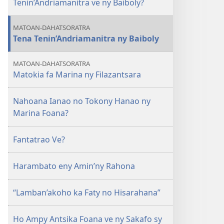
Tenin’Andriamanitra ve ny Baiboly?
MATOAN-DAHATSORATRA
Tena Tenin’Andriamanitra ny Baiboly
MATOAN-DAHATSORATRA
Matokia fa Marina ny Filazantsara
Nahoana Ianao no Tokony Hanao ny
Marina Foana?
Fantatrao Ve?
Harambato eny Amin’ny Rahona
“Lamban’akoho ka Faty no Hisarahana”
Ho Ampy Antsika Foana ve ny Sakafo sy