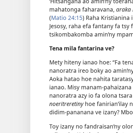
‘Hitsangana ao amin’ny toeran
mahatonga faharavana,
araka 
(
Matio 24:15
) Raha Kristianina 
Jesosy, raha efa fantany fa tsy
tsikombakomba amin’ny mpamita
Tena mila fantarina ve?
Mety hiteny ianao hoe: “Fa ten
nanoratra ireo boky ao amin’ny 
Aoka hatao hoe nahita taratas
ianao. Misy manam-pahaizana 
nanoratra azy io fa olona tsara
noeritreretiny
hoe fanirian’ilay
didim-pananana ve izany? Mbol
Toy izany no fandraisan’ny olo