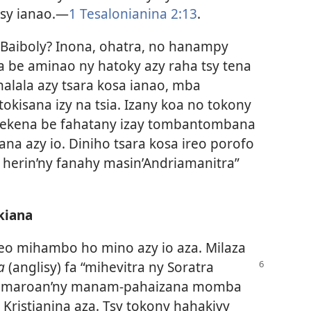
sy ianao.—
1 Tesalonianina 2:13
.
Baiboly? Inona, ohatra, no hanampy
a be aminao ny hatoky azy raha tsy tena
halala azy tsara kosa ianao, mba
okisana izy na tsia. Izany koa no tokony
a ekena be fahatany izay tombantombana
a azy io. Diniho tsara kosa ireo porofo
 herin’ny fanahy masin’Andriamanitra”
kiana
reo mihambo ho mino azy io aza. Milaza
ia
(anglisy) fa
“mihevitra ny Soratra
nkamaroan’ny manam-pahaizana momba
 Kristianina aza. Tsy tokony hahakivy