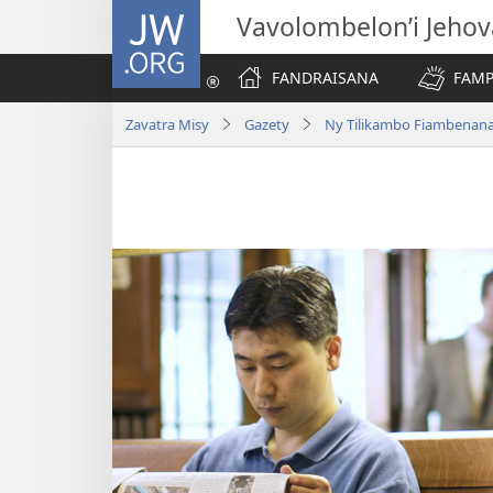
JW.ORG
Vavolombelon’i Jeho
FANDRAISANA
FAMP
Zavatra Misy
Gazety
Ny Tilikambo Fiambenan