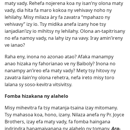
maty vady. Rehefa nojerena koa ny isan’ny olona maty
vady, dia hita fa maro kokoa ny vehivavy noho ny
lehilahy. Misy milaza àry fa zavatra “mpahazo ny
vehivavy” izy io. Tsy midika anefa izany hoe tsy
ianjadian’izy io mihitsy ny lehilahy. Olona an-tapitrisany
no efa namoy vady, na lahy izy na vavy. Iray amin’ireny
ve ianao?
Raha eny, inona no azonao atao? Afaka manampy
anao hizaka ny fahorianao ve ny Baiboly? Inona no
nanampy an’ireo efa maty vady? Mety tsy hitovy ny
zavatra ilain’ny olona rehetra, nefa ireto misy toro
lalana sy soso-kevitra vitsivitsy.
Fomba hizakana ny alahelo
Misy mihevitra fa tsy matanja-tsaina izay mitomany.
Tsy mahasoa koa, hono, izany. Nilaza anefa ny Pr. Joyce
Brothers, izay efa maty vady, fa fomba haingana
indrindra hanamaivanana ny alahelo ny tomany.
Ara-