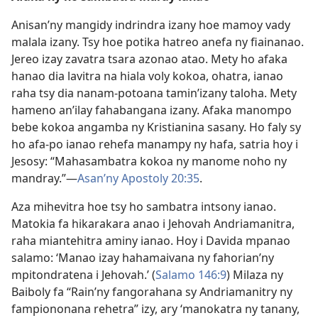
Anisan’ny mangidy indrindra izany hoe mamoy vady
malala izany. Tsy hoe potika hatreo anefa ny fiainanao.
Jereo izay zavatra tsara azonao atao. Mety ho afaka
hanao dia lavitra na hiala voly kokoa, ohatra, ianao
raha tsy dia nanam-potoana tamin’izany taloha. Mety
hameno an’ilay fahabangana izany. Afaka manompo
bebe kokoa angamba ny Kristianina sasany. Ho faly sy
ho afa-po ianao rehefa manampy ny hafa, satria hoy i
Jesosy: “Mahasambatra kokoa ny manome noho ny
mandray.”—
Asan’ny Apostoly 20:35
.
Aza mihevitra hoe tsy ho sambatra intsony ianao.
Matokia fa hikarakara anao i Jehovah Andriamanitra,
raha miantehitra aminy ianao. Hoy i Davida mpanao
salamo: ‘Manao izay hahamaivana ny fahorian’ny
mpitondratena i Jehovah.’ (
Salamo 146:9
) Milaza ny
Baiboly fa “Rain’ny fangorahana sy Andriamanitry ny
fampiononana rehetra” izy, ary ‘manokatra ny tanany,