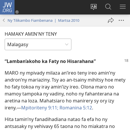
JW.ORG
Hiditra
(manokatra
Hiova
Fikaroha
HA
rohy)
fiteny
ato
Ny Tilikambo Fiambenana | Martsa 2010
Amin’ny
JW.ORG
HAMAKY AMIN'NY TENY
“Lamban’akoho ka Faty no Hisarahana”
MARO ny mpivady milaza an’ireo teny ireo amin’ny
andron’ny mariaziny. Tsy ao an-tsainy mihitsy hoe mety
ho faty tokoa ny iray amin’izy ireo. Olona maro no
mamoy tampoka ny vadiny, noho ny fahanterana na
aretina na loza. Mahatsiaro ho manirery sy ory izy
ireny.—
Mpitoriteny 9:11;
Romanina 5:12
.
Hita tamin’ny fanadihadiana natao fa efa ho ny
antsasaky ny vehivavy 65 taona no ho miakatra no