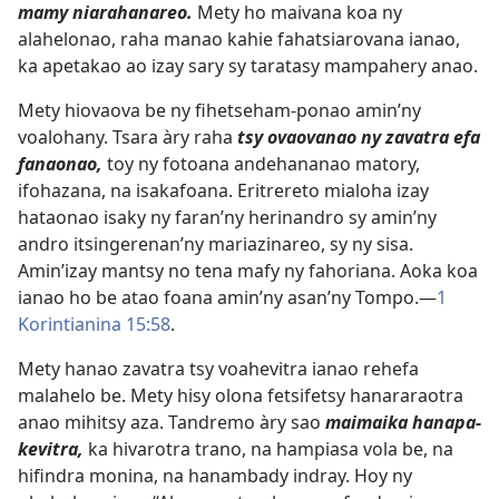
mamy niarahanareo.
Mety ho maivana koa ny
alahelonao, raha manao kahie fahatsiarovana ianao,
ka apetakao ao izay sary sy taratasy mampahery anao.
Mety hiovaova be ny fihetseham-ponao amin’ny
voalohany. Tsara àry raha
tsy ovaovanao ny zavatra efa
fanaonao,
toy ny fotoana andehananao matory,
ifohazana, na isakafoana. Eritrereto mialoha izay
hataonao isaky ny faran’ny herinandro sy amin’ny
andro itsingerenan’ny mariazinareo, sy ny sisa.
Amin’izay mantsy no tena mafy ny fahoriana. Aoka koa
ianao ho be atao foana amin’ny asan’ny Tompo.—
1
Korintianina 15:58
.
Mety hanao zavatra tsy voahevitra ianao rehefa
malahelo be. Mety hisy olona fetsifetsy hanararaotra
anao mihitsy aza. Tandremo àry sao
maimaika hanapa-
kevitra,
ka hivarotra trano, na hampiasa vola be, na
hifindra monina, na hanambady indray. Hoy ny