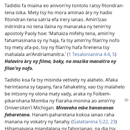
Tadidio fa miaina eo anivon’ny tontolo ratsy fitondran-
tena isika. Mety tsy ho mora aminao àry ny hadio
fitondran-tena satria efa irery ianao. Amin’izao
indrindra no tena ilaina ny manaraka ny tenin’ny
apostoly Paoly hoe: ‘Mahaiza mifehy tena, amin’ny
fahamasinana sy ny haja, fa tsy amin’ny filan’ny nofo
tsy mety afa-po, toy ny filan’ny hafa firenena tsy
mahalala an’Andriamanitra.’ (
1 Tesalonianina 4:4, 5
)
Halaviro
àry
ny filma, boky, na mozika manaitra ny
filan’ny nofo.
Tadidio koa fa tsy misinda vetivety ny alahelo. Afaka
herintaona sy tapany, fara fahakeliny, vao tsy malahelo
be intsony ny olona maty vady, araka ny Foibem-
pikarohana
Momba ny Fiaraha-monina ao amin’ny
Oniversiten’i Michigan.
Mivavaha mba hanananao
faharetana.
Hanam-paharetana kokoa ianao raha
manana ny vokatry ny fanahy. (
Galatianina 5:22, 23
)
Hihamaivana miandalana ny fahorianao, na dia tsy