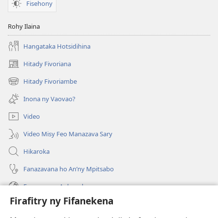
Fisehony
Rohy Ilaina
Hangataka Hotsidihina
Hitady Fivoriana
(manokatra
rohy)
Hitady Fivoriambe
(manokatra
rohy)
Inona ny Vaovao?
Video
Video Misy Feo Manazava Sary
Hikaroka
Fanazavana ho An’ny Mpitsabo
Fanazavana Ankapobeny
Firafitry ny Fifanekena
Fanampiana