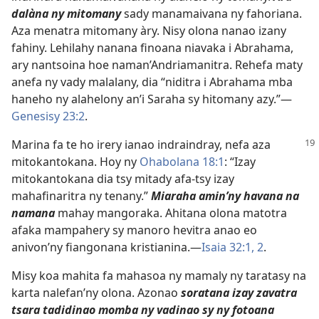
dalàna ny mitomany
sady manamaivana ny fahoriana.
Aza menatra mitomany àry. Nisy olona nanao izany
fahiny. Lehilahy nanana finoana niavaka i Abrahama,
ary nantsoina hoe naman’Andriamanitra. Rehefa maty
anefa ny vady malalany, dia “niditra i Abrahama mba
haneho ny alahelony an’i Saraha sy hitomany azy.”—
Genesisy 23:2
.
Marina fa te ho irery ianao indraindray, nefa aza
mitokantokana. Hoy ny
Ohabolana 18:1
: “Izay
mitokantokana dia tsy mitady afa-tsy izay
mahafinaritra ny tenany.”
Miaraha amin’ny havana na
namana
mahay mangoraka. Ahitana olona matotra
afaka mampahery sy manoro hevitra anao eo
anivon’ny fiangonana kristianina.—
Isaia 32:1, 2
.
Misy koa mahita fa mahasoa ny mamaly ny taratasy na
karta nalefan’ny olona. Azonao
soratana izay zavatra
tsara tadidinao momba ny vadinao sy ny fotoana