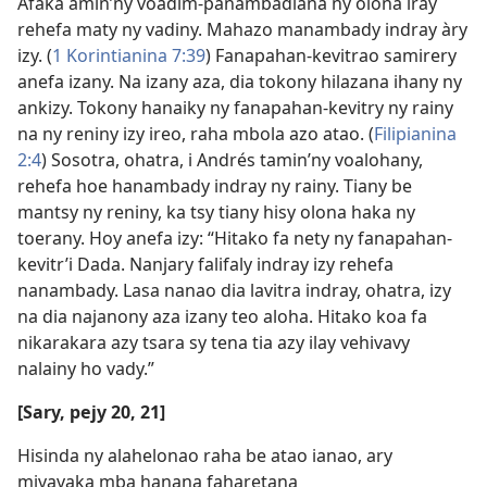
Afaka amin’ny voadim-panambadiana ny olona iray
rehefa maty ny vadiny. Mahazo manambady indray àry
izy. (
1 Korintianina 7:39
) Fanapahan-kevitrao samirery
anefa izany. Na izany aza, dia tokony hilazana ihany ny
ankizy. Tokony hanaiky ny fanapahan-kevitry ny rainy
na ny reniny izy ireo, raha mbola azo atao. (
Filipianina
2:4
) Sosotra, ohatra, i Andrés tamin’ny voalohany,
rehefa hoe hanambady indray ny rainy. Tiany be
mantsy ny reniny, ka tsy tiany hisy olona haka ny
toerany. Hoy anefa izy: “Hitako fa nety ny fanapahan-
kevitr’i Dada. Nanjary falifaly indray izy rehefa
nanambady. Lasa nanao dia lavitra indray, ohatra, izy
na dia najanony aza izany teo aloha. Hitako koa fa
nikarakara azy tsara sy tena tia azy ilay vehivavy
nalainy ho vady.”
[Sary, pejy 20, 21]
Hisinda ny alahelonao raha be atao ianao, ary
mivavaka mba hanana faharetana