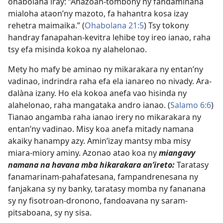
ohabolana iray: “Ahazoan-tombony ny fandaminana
mialoha ataon’ny mazoto, fa hahantra kosa izay
rehetra maimaika.” (
Ohabolana 21:5
) Tsy tokony
handray fanapahan-kevitra lehibe toy ireo ianao, raha
tsy efa misinda kokoa ny alahelonao.
Mety ho mafy be aminao ny mikarakara ny entan’ny
vadinao, indrindra raha efa ela ianareo no nivady. Ara-
dalàna izany. Ho ela kokoa anefa vao hisinda ny
alahelonao, raha mangataka andro ianao. (
Salamo 6:6
)
Tianao angamba raha ianao irery no mikarakara ny
entan’ny vadinao. Misy koa anefa mitady namana
akaiky hanampy azy. Amin’izay mantsy mba misy
miara-miory aminy. Azonao atao koa ny
miangavy
namana na havana mba hikarakara an’ireto:
Taratasy
fanamarinam-pahafatesana, fampandrenesana ny
fanjakana sy ny banky, taratasy momba ny fananana
sy ny fisotroan-dronono, fandoavana ny saram-
pitsaboana, sy ny sisa.