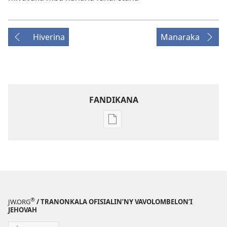
Hiverina
Manaraka
FANDIKANA
Fandikana
boky
NY
TILIKAMBO
FIAMBENANA
Martsa 2010
®
JW.ORG
/ TRANONKALA OFISIALIN’NY VAVOLOMBELON’I
JEHOVAH