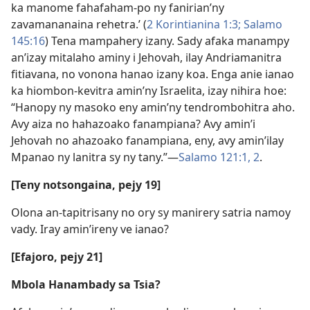
ka manome fahafaham-po ny fanirian’ny
zavamananaina rehetra.’ (
2 Korintianina 1:3;
Salamo
145:16
) Tena mampahery izany. Sady afaka manampy
an’izay mitalaho aminy i Jehovah, ilay Andriamanitra
fitiavana, no vonona hanao izany koa. Enga anie ianao
ka hiombon-kevitra amin’ny Israelita, izay nihira hoe:
“Hanopy ny masoko eny amin’ny tendrombohitra aho.
Avy aiza no hahazoako fanampiana? Avy amin’i
Jehovah no ahazoako fanampiana, eny, avy amin’ilay
Mpanao ny lanitra sy ny tany.”—
Salamo 121:1, 2
.
[Teny notsongaina, pejy 19]
Olona an-tapitrisany no ory sy manirery satria namoy
vady. Iray amin’ireny ve ianao?
[Efajoro, pejy 21]
Mbola Hanambady sa Tsia?