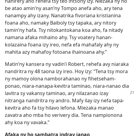
nanirery aho rehefa tsy teo intsony izy. Niezaka ny ho
be atao amin’ny asan’ny Tompo anefa aho, ary tena
nanampy ahy izany. Nanatrika fivoriana kristianina
foana aho, namaky Baiboly tsy tapaka, ary nitory
tamin’ny hafa. Tsy nitokantokana koa aho, fa nitady
namana afaka mihaino ahy. Tsy voatery hanan-
kolazaina foana izy ireo, nefa efa mahafaly ahy ny
mahita azy mahafoy fotoana ihainoana ahy.”
Matin’ny kansera ny vadin’i Robert, rehefa avy niaraka
nandritra ny 48 taona izy ireo. Hoy izy: “Tena tsy mora
ny mamoy olona namborahanao ny fihetseham-
ponao, niara-nanapa-kevitra taminao, niara-nanao dia
lavitra sy vakansy taminao, ary nilazanao izay
nitranga nandritra ny andro. Mafy ilay izy nefa tapa-
kevitra aho fa tsy hilavo lefona. Miezaka manao
zavatra aho mba ho verivery dia. Tena nampionona
ahy koa ny vavaka.”
Afaka ny ho sambatra indray ianao