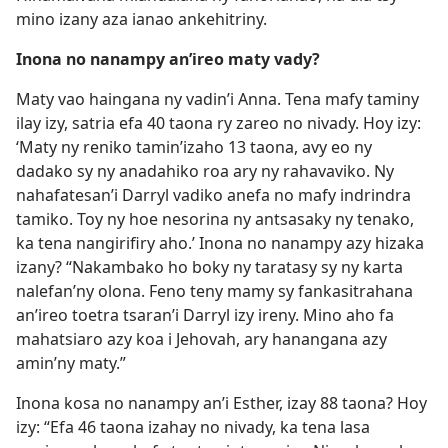
mino izany aza ianao ankehitriny.
Inona no nanampy an’ireo maty vady?
Maty vao haingana ny vadin’i Anna. Tena mafy taminy
ilay izy, satria efa 40 taona ry zareo no nivady. Hoy izy:
‘Maty ny reniko tamin’izaho 13 taona, avy eo ny
dadako sy ny anadahiko roa ary ny rahavaviko. Ny
nahafatesan’i Darryl vadiko anefa no mafy indrindra
tamiko. Toy ny hoe nesorina ny antsasaky ny tenako,
ka tena nangirifiry aho.’ Inona no nanampy azy hizaka
izany? “Nakambako ho boky ny taratasy sy ny karta
nalefan’ny olona. Feno teny mamy sy fankasitrahana
an’ireo toetra tsaran’i Darryl izy ireny. Mino aho fa
mahatsiaro azy koa i Jehovah, ary hanangana azy
amin’ny maty.”
Inona kosa no nanampy an’i Esther, izay 88 taona? Hoy
izy: “Efa 46 taona izahay no nivady, ka tena lasa