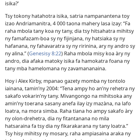
isika?’
Tsy tokony hatahotra isika, satria nampanantena toy
izao Andriamanitra, 4 000 taona mahery lasa izay: “Fa
raha mbola tany koa ny tany, dia tsy hitsahatra mihitsy
ny famafazam-boa sy ny fijinjana, ny hatsiaka sy ny
hafanana, ny fahavaratra sy ny ririnina, ary ny andro sy
ny alina.” (
Genesisy 8:22
) Raha mbola misy koa àry ny
andro, dia afaka matoky isika fa hamokatra foana ny
tany mba hamelomana ny zavamananaina.
Hoy i Alex Kirby, mpanao gazety momba ny tontolo
iainana, tamin’ny 2004: “Tena ampy ho an’ny rehetra ny
sakafo vokarin’ny tany. Mivangongo na mihitsoka any
amin’ny toerana sasany anefa ilay izy mazàna, na lafo
loatra, na mora simba. Raha tiana ho ampy sakafo àry
ny olon-drehetra, dia ny fitantanana no mila
hatsaraina fa tsy dia ny fikarakarana ny tany loatra.”
Tsy hisy mihitsy ny mosary, raha ampiasaina araka ny