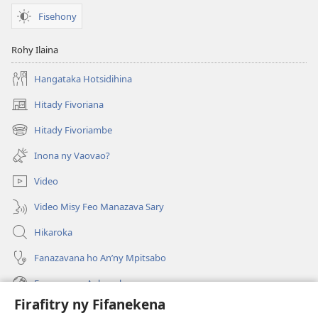
Fisehony
Rohy Ilaina
Hangataka Hotsidihina
Hitady Fivoriana
(manokatra
rohy)
Hitady Fivoriambe
(manokatra
rohy)
Inona ny Vaovao?
Video
Video Misy Feo Manazava Sary
Hikaroka
Fanazavana ho An’ny Mpitsabo
Fanazavana Ankapobeny
Firafitry ny Fifanekena
Fanampiana