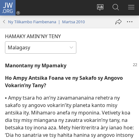
JW.ORG
Hiditra
(manokatra
Hiova
Fikaroha
HA
rohy)
fiteny
ato
Ny Tilikambo Fiambenana | Martsa 2010
Amin’ny
JW.ORG
HAMAKY AMIN'NY TENY
Manontany ny Mpamaky
Ho Ampy Antsika Foana ve ny Sakafo sy Angovo
Vokarin’ny Tany?
▪ Ampy tsara ho an’ny zavamananaina rehetra ny
sakafo sy angovo vokarin’ity planeta kanto misy
antsika ity. Mihamaro anefa ny mponina. Vetivety koa
dia tsy misy miangana ny zavatra vokarin’ny tany, na
betsaka toy inona aza. Mety hieritreritra àry ianao hoe:
‘Dia ho sanatria ve tsy hahita hanina sy angovo intsony