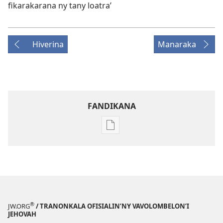
fikarakarana ny tany loatra’
Hiverina
Manaraka
FANDIKANA
Fandikana
boky
NY
TILIKAMBO
FIAMBENANA
Martsa 2010
®
JW.ORG
/ TRANONKALA OFISIALIN’NY VAVOLOMBELON’I
JEHOVAH