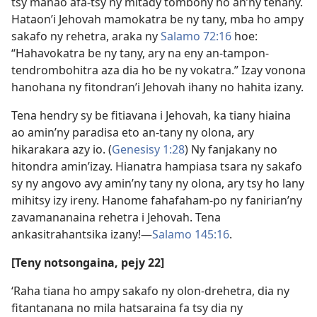
tsy manao afa-tsy ny mitady tombony ho an’ny tenany.
Hataon’i Jehovah mamokatra be ny tany, mba ho ampy
sakafo ny rehetra, araka ny
Salamo 72:16
hoe:
“Hahavokatra be ny tany, ary na eny an-tampon-
tendrombohitra aza dia ho be ny vokatra.” Izay vonona
hanohana ny fitondran’i Jehovah ihany no hahita izany.
Tena hendry sy be fitiavana i Jehovah, ka tiany hiaina
ao amin’ny paradisa eto an-tany ny olona, ary
hikarakara azy io. (
Genesisy 1:28
) Ny fanjakany no
hitondra amin’izay. Hianatra hampiasa tsara ny sakafo
sy ny angovo avy amin’ny tany ny olona, ary tsy ho lany
mihitsy izy ireny. Hanome fahafaham-po ny fanirian’ny
zavamananaina rehetra i Jehovah. Tena
ankasitrahantsika izany!—
Salamo 145:16
.
[Teny notsongaina, pejy 22]
‘Raha tiana ho ampy sakafo ny olon-drehetra, dia ny
fitantanana no mila hatsaraina fa tsy dia ny