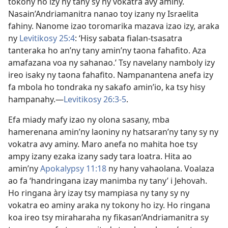
tokony ho izy ny tany sy ny vokatra avy aminy.
Nasain’Andriamanitra nanao toy izany ny Israelita
fahiny. Nanome izao toromarika mazava izao izy, araka
ny
Levitikosy 25:4
: ‘Hisy sabata fialan-tsasatra
tanteraka ho an’ny tany amin’ny taona fahafito. Aza
amafazana voa ny sahanao.’ Tsy navelany namboly izy
ireo isaky ny taona fahafito. Nampanantena anefa izy
fa mbola ho tondraka ny sakafo amin’io, ka tsy hisy
hampanahy.—
Levitikosy 26:3-5
.
Efa miady mafy izao ny olona sasany, mba
hamerenana amin’ny laoniny ny hatsaran’ny tany sy ny
vokatra avy aminy. Maro anefa no mahita hoe tsy
ampy izany ezaka izany sady tara loatra. Hita ao
amin’ny
Apokalypsy 11:18
ny hany vahaolana. Voalaza
ao fa ‘handringana izay manimba ny tany’ i Jehovah.
Ho ringana àry izay tsy mampiasa ny tany sy ny
vokatra eo aminy araka ny tokony ho izy. Ho ringana
koa ireo tsy miraharaha ny fikasan’Andriamanitra sy