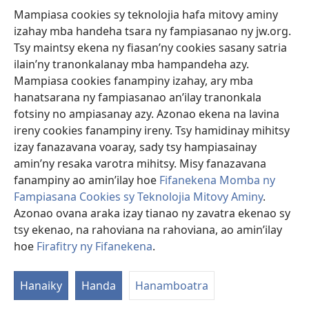
Mampiasa cookies sy teknolojia hafa mitovy aminy
Fanomezana
izahay mba handeha tsara ny fampiasanao ny jw.org.
(manokatra
rohy)
Tsy maintsy ekena ny fiasan’ny cookies sasany satria
ilain’ny tranonkalanay mba hampandeha azy.
FITEHIRIZAM-BOKIN’NY Vavolombelon’i Jehovah
(manokatra
Mampiasa cookies fanampiny izahay, ary mba
rohy)
®
JW Hub
hanatsarana ny fampiasanao an’ilay tranonkala
(manokatra
fotsiny no ampiasanay azy. Azonao ekena na lavina
rohy)
®
JW Library
ireny cookies fanampiny ireny. Tsy hamidinay mihitsy
izay fanazavana voaray, sady tsy hampiasainay
®
Watchtower Library
amin’ny resaka varotra mihitsy. Misy fanazavana
fanampiny ao amin’ilay hoe
Fifanekena Momba ny
Fampiasana Cookies sy Teknolojia Mitovy Aminy
.
Azonao ovana araka izay tianao ny zavatra ekenao sy
Copyright
© 2026 Watch Tower Bible and Tract Society of Pennsylvania.
tsy ekenao, na rahoviana na rahoviana, ao amin’ilay
FIFANEKENA
|
FIFANEKENA MOMBA NY TSIAMBARATELO
|
FIRAFITRY
hoe
Firafitry ny Fifanekena
.
A
NY FIFANEKENA
ny
Hanaiky
Handa
Hanamboatra
L
He