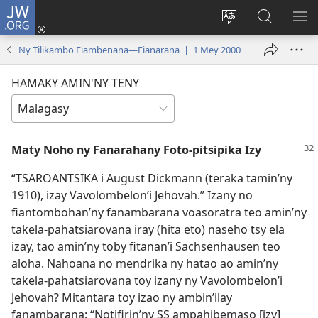
JW.ORG
Hiditra
(manokatra
Hiova
Fikaroha
HA
rohy)
fiteny
ato
Ny Tilikambo Fiambenana—Fianarana | 1 Mey 2000
Amin’ny
JW.ORG
HAMAKY AMIN'NY TENY
Maty Noho ny Fanarahany Foto-pitsipika Izy
“TSAROANTSIKA i August Dickmann (teraka tamin’ny
1910), izay Vavolombelon’i Jehovah.” Izany no
fiantombohan’ny fanambarana voasoratra teo amin’ny
takela-pahatsiarovana iray (hita eto) naseho tsy ela
izay, tao amin’ny toby fitanan’i Sachsenhausen teo
aloha. Nahoana no mendrika ny hatao ao amin’ny
takela-pahatsiarovana toy izany ny Vavolombelon’i
Jehovah? Mitantara toy izao ny ambin’ilay
fanambarana: “Notifirin’ny SS ampahibemaso [izy]