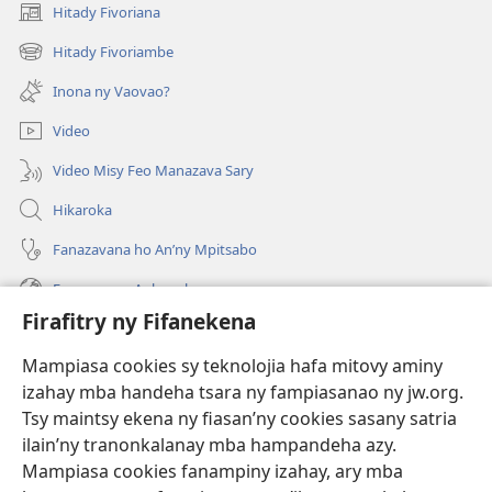
Hitady Fivoriana
(manokatra
rohy)
Hitady Fivoriambe
(manokatra
rohy)
Inona ny Vaovao?
Video
Video Misy Feo Manazava Sary
Hikaroka
Fanazavana ho An’ny Mpitsabo
Fanazavana Ankapobeny
Firafitry ny Fifanekena
Fanampiana
Mampiasa cookies sy teknolojia hafa mitovy aminy
Fanomezana
izahay mba handeha tsara ny fampiasanao ny jw.org.
(manokatra
rohy)
Tsy maintsy ekena ny fiasan’ny cookies sasany satria
ilain’ny tranonkalanay mba hampandeha azy.
FITEHIRIZAM-BOKIN’NY Vavolombelon’i Jehovah
(manokatra
Mampiasa cookies fanampiny izahay, ary mba
rohy)
®