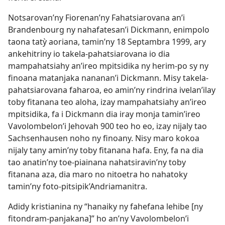
Notsarovan’ny Fiorenan’ny Fahatsiarovana an’i
Brandenbourg ny nahafatesan’i Dickmann, enimpolo
taona tatỳ aoriana, tamin’ny 18 Septambra 1999, ary
ankehitriny io takela-pahatsiarovana io dia
mampahatsiahy an’ireo mpitsidika ny herim-po sy ny
finoana matanjaka nananan’i Dickmann. Misy takela-
pahatsiarovana faharoa, eo amin’ny rindrina ivelan’ilay
toby fitanana teo aloha, izay mampahatsiahy an’ireo
mpitsidika, fa i Dickmann dia iray monja tamin’ireo
Vavolombelon’i Jehovah 900 teo ho eo, izay nijaly tao
Sachsenhausen noho ny finoany. Nisy maro kokoa
nijaly tany amin’ny toby fitanana hafa. Eny, fa na dia
tao anatin’ny toe-piainana nahatsiravin’ny toby
fitanana aza, dia maro no nitoetra ho nahatoky
tamin’ny foto-pitsipik’Andriamanitra.
Adidy kristianina ny “hanaiky ny fahefana lehibe [ny
fitondram-panjakana]” ho an’ny Vavolombelon’i