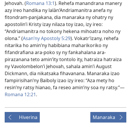
Jehovah. (
Romana 13:1
). Rehefa manandrana manery
azy ireo handika ny lalàn’Andriamanitra anefa ny
fitondram-panjakana, dia manaraka ny ohatry ny
apostolin’i Kristy izay nilaza toy izao, izy ireo:
“Andriamanitra no tokony hekena mihoatra noho ny
olona.” (
Asan’ny Apostoly 5:29
). Vokatr’izany, rehefa
nitarika ho amin’ny habibiana maharikoriko ny
fifandrafiana ara-poko sy ny fankahalana ara-
pirazanana teto amin’ity tontolo ity, hatraiza hatraiza
ny Vavolombelon’i Jehovah, sahala amin’i August
Dickmann, dia nikatsaka fihavanana. Manaraka izao
fampirisihan’ny Baiboly izao izy ireo: “Aza mety ho
resin’ny ratsy hianao, fa reseo amin’ny soa ny ratsy.”​—
Romana 12:21
.
Hiverina
Manaraka