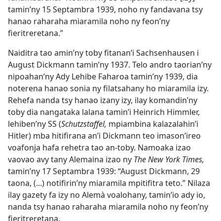
tamin’ny 15 Septambra 1939, noho ny fandavana tsy
hanao raharaha miaramila noho ny feon’ny
fieritreretana.”
Naiditra tao amin’ny toby fitanan’i Sachsenhausen i
August Dickmann tamin’ny 1937. Telo andro taorian’ny
nipoahan’ny Ady Lehibe Faharoa tamin’ny 1939, dia
noterena hanao sonia ny filatsahany ho miaramila izy.
Rehefa nanda tsy hanao izany izy, ilay komandin’ny
toby dia nangataka lalana tamin’i Heinrich Himmler,
lehiben’ny SS (
Schutzstaffel,
mpiambina kalazalahin’i
Hitler) mba hitifirana an’i Dickmann teo imason’ireo
voafonja hafa rehetra tao an-toby. Namoaka izao
vaovao avy tany Alemaina izao ny
The New York Times,
tamin’ny 17 Septambra 1939: “August Dickmann, 29
taona, (...) notifirin’ny miaramila mpitifitra teto.” Nilaza
ilay gazety fa izy no Alemà voalohany, tamin’io ady io,
nanda tsy hanao raharaha miaramila noho ny feon’ny
fieritreretana.