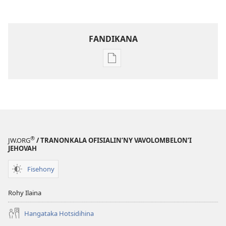
FANDIKANA
Fandikana
boky
NY
TILIKAMBO
FIAMBENANA
—
FIANARANA
®
JW.ORG
/ TRANONKALA OFISIALIN’NY VAVOLOMBELON’I
1
JEHOVAH
Mey
Fisehony
2000
Rohy Ilaina
Hangataka Hotsidihina