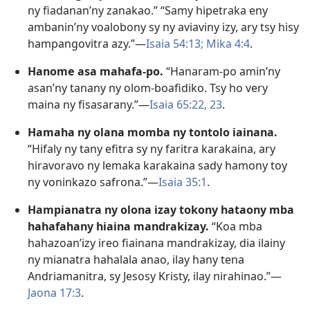
ny fiadanan’ny zanakao.” “Samy hipetraka eny
ambanin’ny voalobony sy ny aviaviny izy, ary tsy hisy
hampangovitra azy.”​—
Isaia 54:13;
Mika 4:4
.
Hanome asa mahafa-po.
“Hanaram-po amin’ny
asan’ny tanany ny olom-boafidiko. Tsy ho very
maina ny fisasarany.”​—
Isaia 65:22, 23
.
Hamaha ny olana momba ny tontolo iainana.
“Hifaly ny tany efitra sy ny faritra karakaina, ary
hiravoravo ny lemaka karakaina sady hamony toy
ny voninkazo safrona.”​—
Isaia 35:1
.
Hampianatra ny olona izay tokony hataony mba
hahafahany hiaina mandrakizay.
“Koa mba
hahazoan’izy ireo fiainana mandrakizay, dia ilainy
ny mianatra hahalala anao, ilay hany tena
Andriamanitra, sy Jesosy Kristy, ilay nirahinao.”​—
Jaona 17:3
.