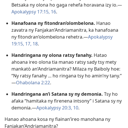
Betsaka ny olona ho gaga rehefa horavana izy io.​—
Apokalypsy 17:15, 16
.
Hanafoana ny fitondran’olombelona.
Hanao
zavatra ny Fanjakan’Andriamanitra, ka hanafoana
ny fitondran’olombelona rehetra.​—
Apokalypsy
19:15,
17, 18
.
Handringana ny olona ratsy fanahy.
Hatao
ahoana ireo olona tia manao ratsy sady tsy mety
mankatò an’Andriamanitra? Milaza ny Baiboly hoe:
“Ny ratsy fanahy ... ho ringana tsy ho amin’ny tany.”​
—
Ohabolana 2:22
.
Handringana an’i Satana sy ny demonia.
Tsy ho
afaka “hamitaka ny firenena intsony” i Satana sy ny
demonia.​—
Apokalypsy 20:3,
10
.
Hanao ahoana kosa ny fiainan’ireo manohana ny
Fanjakan’Andriamanitra?