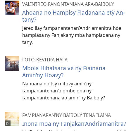
VALIN’IREO FANONTANIANA ARA-BAIBOLY
Ahoana no Hampisy Fiadanana etỳ An-
tany?
Jereo ilay fampanantenan’Andriamanitra hoe
hampiasa ny Fanjakany mba hampiadana ny
tany.
FOTO-KEVITRA HAFA
Mbola Hihatsara ve ny Fiainana
Amin’ny Hoavy?
Nahoana no tsy mitovy amin’ny
fampanantenan’olombelona ny
fampanantenana ao amin’ny Baiboly?
FAMPIANARAN’NY BAIBOLY TENA ILAINA
Inona moa ny Fanjakan’Andriamanitra?