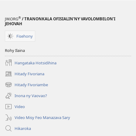
®
JW.ORG
/ TRANONKALA OFISIALIN’NY VAVOLOMBELON’I
JEHOVAH
Fisehony
Rohy Ilaina
Hangataka Hotsidihina
Hitady Fivoriana
(manokatra
rohy)
Hitady Fivoriambe
(manokatra
rohy)
Inona ny Vaovao?
Video
Video Misy Feo Manazava Sary
Hikaroka