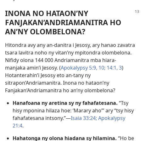
INONA NO HATAON’NY
FANJAKAN’ANDRIAMANITRA HO
AN’NY OLOMBELONA?
Hitondra avy any an-danitra i Jesosy, ary hanao zavatra
tsara lavitra noho ny vitan’ny mpitondra olombelona.
Nifidy olona 144 000 Andriamanitra mba hiara-
manjaka amin’i Jesosy. (
Apokalypsy 5:9, 10;
14:1,
3
)
Hotanterahin’i Jesosy eto an-tany ny
sitrapon’Andriamanitra. Inona no hataon’ny
Fanjakan’Andriamanitra ho an’ny olombelona?
Hanafoana ny aretina sy ny fahafatesana.
“Tsy
hisy mponina hilaza hoe: ‘Marary aho’” ary “tsy hisy
fahafatesana intsony.”​—
Isaia 33:24;
Apokalypsy
21:4
.
Hahatonga ny olona hiadana sy hilamina.
“Ho be