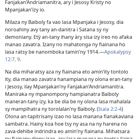
Fanjakan’Andriamanitra, ary i Jesosy Kristy no
Mpanjakan’izy io.
Milaza ny Baiboly fa vao lasa Mpanjaka i Jesosy, dia
noroahiny avy tany an-danitra i Satana sy ny
demoniany. Etỳ an-tany ihany àry sisa izy ireo no afaka
manao zavatra. Izany no mahatonga ny fiainana ho
lasa ratsy be nanomboka tamin’ny 1914.​—
Apokalypsy
12:7,
9
.
Na dia miharatsy aza ny fiainana eto amin’ity tontolo
ity, dia manao zavatra hanampiana ny olona eran-tany
i Jesosy, ilay Mpanjakan’ny Fanjakan’Andriamanitra.
Maniraka ny mpanompony hampianatra Baiboly
maneran-tany izy, ka be dia be ny olona lasa mahalala
sy mampihatra ny torolalan’ny Baiboly. (
Isaia 2:2-4
)
Olona an-tapitrisany izao no lasa manana fianakaviana
sambatra. Hainy koa hoe tsy ny asa na ny harena no
zava-dehibe indrindra eo amin’ny fiainana. Mihatsara
ny fiainany dieny izao, ary lasa manana ny toetra ilaina