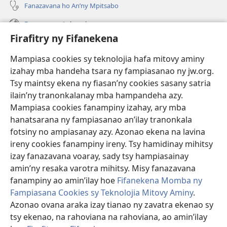
Fanazavana ho An’ny Mpitsabo
Fanazavana Ankapobeny
Firafitry ny Fifanekena
Fanampiana
Mampiasa cookies sy teknolojia hafa mitovy aminy
Fanomezana
izahay mba handeha tsara ny fampiasanao ny jw.org.
(manokatra
rohy)
Tsy maintsy ekena ny fiasan’ny cookies sasany satria
ilain’ny tranonkalanay mba hampandeha azy.
FITEHIRIZAM-BOKIN’NY Vavolombelon’i Jehovah
(manokatra
Mampiasa cookies fanampiny izahay, ary mba
rohy)
®
JW Hub
hanatsarana ny fampiasanao an’ilay tranonkala
(manokatra
fotsiny no ampiasanay azy. Azonao ekena na lavina
rohy)
®
JW Library
ireny cookies fanampiny ireny. Tsy hamidinay mihitsy
izay fanazavana voaray, sady tsy hampiasainay
®
Watchtower Library
amin’ny resaka varotra mihitsy. Misy fanazavana
fanampiny ao amin’ilay hoe
Fifanekena Momba ny
Fampiasana Cookies sy Teknolojia Mitovy Aminy
.
Azonao ovana araka izay tianao ny zavatra ekenao sy
tsy ekenao, na rahoviana na rahoviana, ao amin’ilay
Copyright
© 2026 Watch Tower Bible and Tract Society of Pennsylvania.
FIFANEKENA
|
FIFANEKENA MOMBA NY TSIAMBARATELO
|
FIRAFITRY