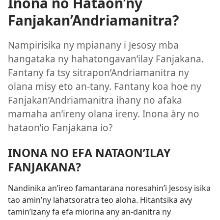
Inona no Hataon’ny
Fanjakan’Andriamanitra?
Nampirisika ny mpianany i Jesosy mba
hangataka ny hahatongavan’ilay Fanjakana.
Fantany fa tsy sitrapon’Andriamanitra ny
olana misy eto an-tany. Fantany koa hoe ny
Fanjakan’Andriamanitra ihany no afaka
mamaha an’ireny olana ireny. Inona àry no
hataon’io Fanjakana io?
INONA NO EFA NATAON’ILAY
FANJAKANA?
Nandinika an’ireo famantarana noresahin’i Jesosy isika
tao amin’ny lahatsoratra teo aloha. Hitantsika avy
tamin’izany fa efa miorina any an-danitra ny