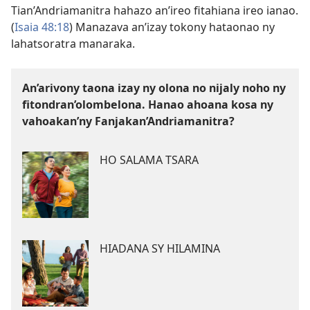
Tian’Andriamanitra hahazo an’ireo fitahiana ireo ianao.
(
Isaia 48:18
) Manazava an’izay tokony hataonao ny
lahatsoratra manaraka.
An’arivony taona izay ny olona no nijaly noho ny
fitondran’olombelona. Hanao ahoana kosa ny
vahoakan’ny Fanjakan’Andriamanitra?
HO SALAMA TSARA
HIADANA SY HILAMINA