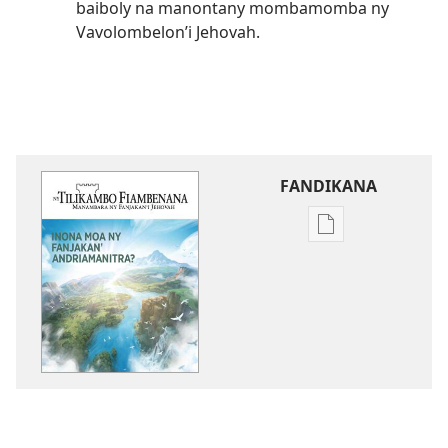
baiboly na manontany mombamomba ny
Vavolombelon’i Jehovah.
FANDIKANA
Fandikana
boky
NY
TILIKAMBO
FIAMBENANA
Inona
moa
ny
Fanjakan’Andria