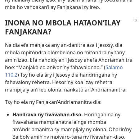
mba ho vahoakan’ilay Fanjakana izy ireo.
INONA NO MBOLA HATAON’ILAY
FANJAKANA?
Na dia efa manjaka any an-danitra aza i Jesosy, dia
mbola mpitondra olombelona no mitondra ny tany
amin’izao. Efa nandidy an’i Jesosy anefa Andriamanitra
hoe: “Manjakà eo anivon’ny fahavalonao.” (
Salamo
110:2
) Tsy ho ela àry i Jesosy dia handringana ny
fahavalony rehetra. Hesoriny koa izay rehetra
mampijaly an’ireo olona mankatò an’Andriamanitra.
Tsy ho ela ny Fanjakan’Andriamanitra dia:
Handrava ny fivavahan-diso.
Horinganina ny
fivavahana mampianatra lainga momba
an’Andriamanitra sy mampijaly ny olona. Oharin’ny
Baiboly amin’ny mpivaro-tena ny fivavahan-diso.