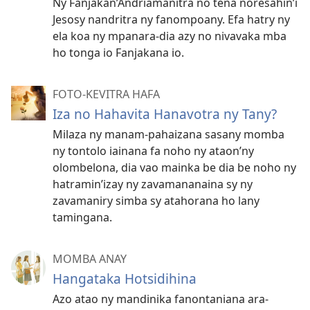
Ny Fanjakan’Andriamanitra no tena noresahin’i
Jesosy nandritra ny fanompoany. Efa hatry ny
ela koa ny mpanara-dia azy no nivavaka mba
ho tonga io Fanjakana io.
FOTO-KEVITRA HAFA
Iza no Hahavita Hanavotra ny Tany?
Milaza ny manam-pahaizana sasany momba
ny tontolo iainana fa noho ny ataon’ny
olombelona, dia vao mainka be dia be noho ny
hatramin’izay ny zavamananaina sy ny
zavamaniry simba sy atahorana ho lany
tamingana.
MOMBA ANAY
Hangataka Hotsidihina
Azo atao ny mandinika fanontaniana ara-