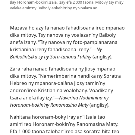
Ilay Horonam-bokin’i Isaia, izay efa 2 000 taona. Mitovy tsy misy
valaka amin’ny Baiboly ankehitriny ny voalaza ao
Mazava ho azy fa nanao fahadisoana ireo mpanao
dika mitovy. Tsy nanova ny voalazan’ny Baiboly
anefa izany. “Tsy nanova ny foto-pampianarana
kristianina ireny fahadisoana ireny.”—
Ny
Baibolintsika sy ny Sora-tanana Fahiny
(anglisy)
.
Zara raha nanao fahadisoana ny Jiosy mpanao
dika mitovy. “Namerimberina nandika ny Soratra
Hebreo ny mpanora-dalàna jiosy tamin’ny
andron’ireo Kristianina voalohany. Voadikany
tsara anefa ilay izy.”
—Naverina Nodinihina ny
Horonam-bokin’ny Ranomasina Maty
(anglisy)
.
Nahitana horonam-boky iray an’i Isaia tao
amin’ireo Horonam-bokin’ny Ranomasina Maty.
Efa 1 000 taona talohan’ireo asa soratra hita teo