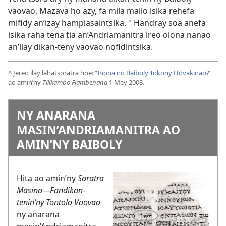
vaovao. Mazava ho azy, fa mila mailo isika rehefa
mifidy an’izay hampiasaintsika.
Handray soa anefa
*
isika raha tena tia an’Andriamanitra ireo olona nanao
an’ilay dikan-teny vaovao nofidintsika.
^
Jereo ilay lahatsoratra hoe: “
Inona no Baiboly Tokony Hovakinao?
”
ao amin’ny
Tilikambo Fiambenana
1 Mey 2008.
NY ANARANA
MASIN’ANDRIAMANITRA AO
AMIN’NY BAIBOLY
Hita ao amin’ny
Soratra
Masina—Fandikan-
tenin’ny Tontolo Vaovao
ny anarana