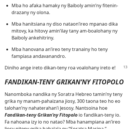
Mba ho afaka hamaky ny Baiboly amin’ny fitenin-
drazany ny olona.
Mba hanitsiana ny diso nataon’ireo mpanao dika
mitovy, ka hitovy amin’ilay tany am-boalohany ny
Baiboly ankehitriny.
Mba hanovana an’ireo teny tranainy ho teny
fampiasa andavanandro.
Diniho ange ireto dikan-teny roa voalohany ireto e!
FANDIKAN-TENY GRIKAN’NY FITOPOLO
Nanomboka nandika ny Soratra Hebreo tamin’ny teny
grika ny manam-pahaizana jiosy, 300 taona teo ho eo
talohan’ny nahaterahan’i Jesosy. Nantsoina hoe
Fandikan-teny Grikan’ny Fitopolo
io fandikan-teny io.
Fa nahoana izy io no natao? Mba hanampiana an’ireo
Jiosy niteny grika hahalala ny “Soratra Masina.”—