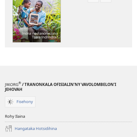
Fandikana
Fandikana
boky
raki-
NY
peo
TILIKAMBO
NY
FIAMBENANA
TILIKAMBO
Inona
FIAMBENANA
no
Inona
Fanomezana
no
Tsara
Fanomezana
Indrindra?
Tsara
Indrindra?
®
JW.ORG
/ TRANONKALA OFISIALIN’NY VAVOLOMBELON’I
JEHOVAH
Fisehony
Rohy Ilaina
Hangataka Hotsidihina