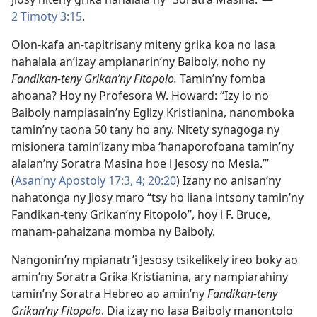
2 Timoty 3:15
.
Olon-kafa an-tapitrisany miteny grika koa no lasa
nahalala an’izay ampianarin’ny Baiboly, noho ny
Fandikan-teny Grikan’ny Fitopolo.
Tamin’ny fomba
ahoana? Hoy ny Profesora W. Howard: “Izy io no
Baiboly nampiasain’ny Eglizy Kristianina, nanomboka
tamin’ny taona 50 tany ho any. Nitety synagoga ny
misionera tamin’izany mba ‘hanaporofoana tamin’ny
alalan’ny Soratra Masina hoe i Jesosy no Mesia.’”
(
Asan’ny Apostoly 17:3, 4;
20:20
) Izany no anisan’ny
nahatonga ny Jiosy maro “tsy ho liana intsony tamin’ny
Fandikan-teny Grikan’ny Fitopolo”, hoy i F. Bruce,
manam-pahaizana momba ny Baiboly.
Nangonin’ny mpianatr’i Jesosy tsikelikely ireo boky ao
amin’ny Soratra Grika Kristianina, ary nampiarahiny
tamin’ny Soratra Hebreo ao amin’ny
Fandikan-teny
Grikan’ny Fitopolo
. Dia izay no lasa Baiboly manontolo