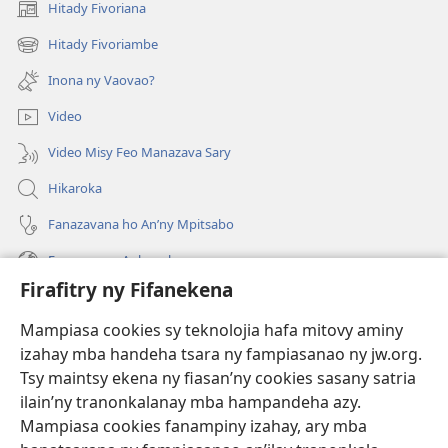
Hitady Fivoriana
(manokatra
rohy)
Hitady Fivoriambe
(manokatra
rohy)
Inona ny Vaovao?
Video
Video Misy Feo Manazava Sary
Hikaroka
Fanazavana ho An’ny Mpitsabo
Fanazavana Ankapobeny
Firafitry ny Fifanekena
Fanampiana
Mampiasa cookies sy teknolojia hafa mitovy aminy
Fanomezana
izahay mba handeha tsara ny fampiasanao ny jw.org.
(manokatra
rohy)
Tsy maintsy ekena ny fiasan’ny cookies sasany satria
ilain’ny tranonkalanay mba hampandeha azy.
FITEHIRIZAM-BOKIN’NY Vavolombelon’i Jehovah
(manokatra
Mampiasa cookies fanampiny izahay, ary mba
rohy)
®
JW Hub