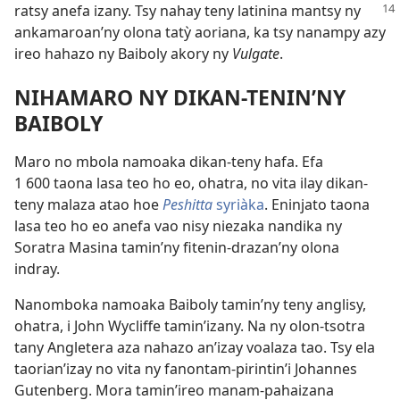
ratsy anefa izany. Tsy nahay teny latinina mantsy
ny
ankamaroan’ny olona tatỳ aoriana, ka tsy nanampy azy
ireo hahazo ny Baiboly akory ny
Vulgate
.
NIHAMARO NY DIKAN-TENIN’NY
BAIBOLY
Maro no mbola namoaka dikan-teny hafa. Efa
1 600 taona lasa teo ho eo, ohatra, no vita ilay dikan-
teny malaza atao hoe
Peshitta
syriàka
. Eninjato taona
lasa teo ho eo anefa vao nisy niezaka nandika ny
Soratra Masina tamin’ny fitenin-drazan’ny olona
indray.
Nanomboka namoaka Baiboly tamin’ny teny anglisy,
ohatra, i John Wycliffe tamin’izany. Na ny olon-tsotra
tany Angletera aza nahazo an’izay voalaza tao. Tsy ela
taorian’izay no vita ny fanontam-pirintin’i Johannes
Gutenberg. Mora tamin’ireo manam-pahaizana