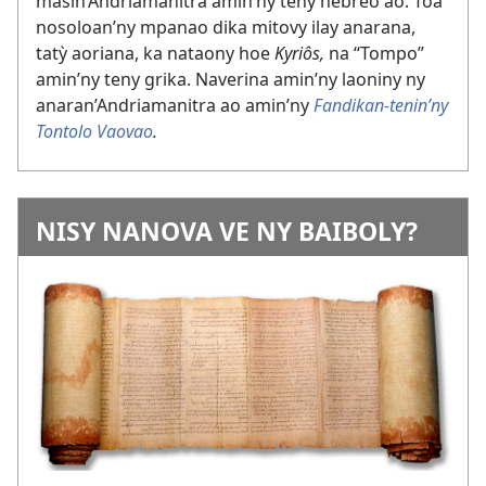
masin’Andriamanitra amin’ny teny hebreo ao. Toa
nosoloan’ny mpanao dika mitovy ilay anarana,
tatỳ aoriana, ka nataony hoe
Kyriôs,
na “Tompo”
amin’ny teny grika. Naverina amin’ny laoniny ny
anaran’Andriamanitra ao amin’ny
Fandikan-tenin’ny
Tontolo Vaovao
.
NISY NANOVA VE NY BAIBOLY?