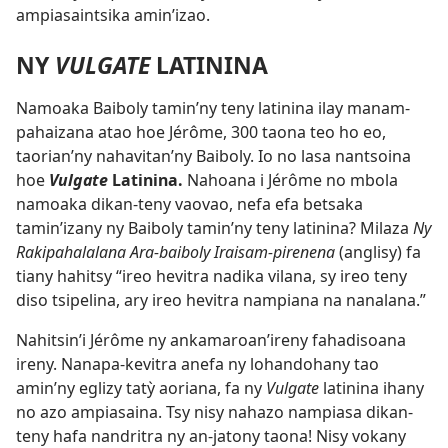
ampiasaintsika amin’izao.
NY
VULGATE
LATININA
Namoaka Baiboly tamin’ny teny latinina ilay manam-
pahaizana atao hoe Jérôme, 300 taona teo ho eo,
taorian’ny nahavitan’ny Baiboly. Io no lasa nantsoina
hoe
Vulgate
Latinina.
Nahoana i Jérôme no mbola
namoaka dikan-teny vaovao, nefa efa betsaka
tamin’izany ny Baiboly tamin’ny teny latinina? Milaza
Ny
Rakipahalalana Ara-baiboly Iraisam-pirenena
(anglisy) fa
tiany hahitsy “ireo hevitra nadika vilana, sy ireo teny
diso tsipelina, ary ireo hevitra nampiana na nanalana.”
Nahitsin’i Jérôme ny ankamaroan’ireny fahadisoana
ireny. Nanapa-kevitra anefa ny lohandohany tao
amin’ny eglizy tatỳ aoriana, fa ny
Vulgate
latinina ihany
no azo ampiasaina. Tsy nisy nahazo nampiasa dikan-
teny hafa nandritra ny an-jatony taona! Nisy vokany