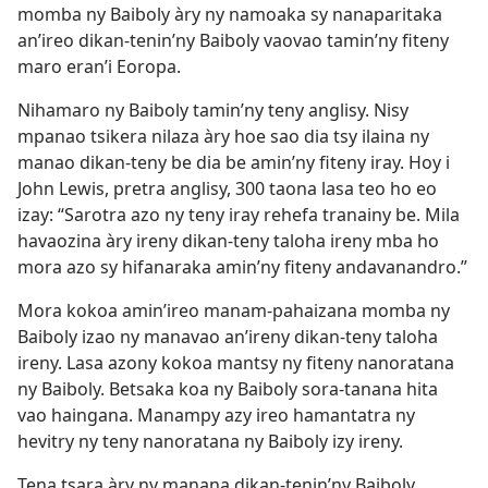
momba ny Baiboly àry ny namoaka sy nanaparitaka
an’ireo dikan-tenin’ny Baiboly vaovao tamin’ny fiteny
maro eran’i Eoropa.
Nihamaro ny Baiboly tamin’ny teny anglisy. Nisy
mpanao tsikera nilaza àry hoe sao dia tsy ilaina ny
manao dikan-teny be dia be amin’ny fiteny iray. Hoy i
John Lewis, pretra anglisy, 300 taona lasa teo ho eo
izay: “Sarotra azo ny teny iray rehefa tranainy be. Mila
havaozina àry ireny dikan-teny taloha ireny mba ho
mora azo sy hifanaraka amin’ny fiteny andavanandro.”
Mora kokoa amin’ireo manam-pahaizana momba ny
Baiboly izao ny manavao an’ireny dikan-teny taloha
ireny. Lasa azony kokoa mantsy ny fiteny nanoratana
ny Baiboly. Betsaka koa ny Baiboly sora-tanana hita
vao haingana. Manampy azy ireo hamantatra ny
hevitry ny teny nanoratana ny Baiboly izy ireny.
Tena tsara àry ny manana dikan-tenin’ny Baiboly