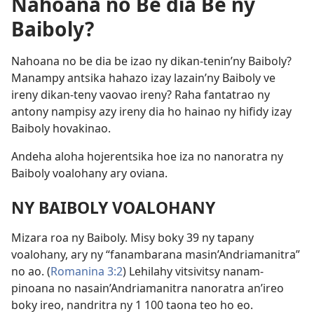
Nahoana no Be dia Be ny
Baiboly?
Nahoana no be dia be izao ny dikan-tenin’ny Baiboly?
Manampy antsika hahazo izay lazain’ny Baiboly ve
ireny dikan-teny vaovao ireny? Raha fantatrao ny
antony nampisy azy ireny dia ho hainao ny hifidy izay
Baiboly hovakinao.
Andeha aloha hojerentsika hoe iza no nanoratra ny
Baiboly voalohany ary oviana.
NY BAIBOLY VOALOHANY
Mizara roa ny Baiboly. Misy boky 39 ny tapany
voalohany, ary ny “fanambarana masin’Andriamanitra”
no ao. (
Romanina 3:2
) Lehilahy vitsivitsy nanam-
pinoana no nasain’Andriamanitra nanoratra an’ireo
boky ireo, nandritra ny 1 100 taona teo ho eo.