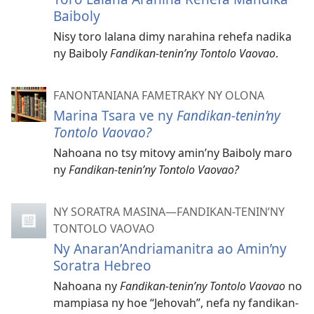
Baiboly
Nisy toro lalana dimy narahina rehefa nadika
ny Baiboly
Fandikan-tenin’ny Tontolo Vaovao
.
FANONTANIANA FAMETRAKY NY OLONA
Marina Tsara ve ny
Fandikan-tenin’ny
Tontolo Vaovao?
Nahoana no tsy mitovy amin’ny Baiboly maro
ny
Fandikan-tenin’ny Tontolo Vaovao?
NY SORATRA MASINA—FANDIKAN-TENIN’NY
TONTOLO VAOVAO
Ny Anaran’Andriamanitra ao Amin’ny
Soratra Hebreo
Nahoana ny
Fandikan-tenin’ny Tontolo Vaovao
no
mampiasa ny hoe “Jehovah”, nefa ny fandikan-