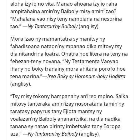
aloha izy io no vita. Manao ahoana izy io raha
ampitahaina amin’ny Baiboly misy amin’izao?
“Mahalana vao nisy teny nampiana na nesorina
tao.” —
Ny Tantaran’ny Baiboly
(anglisy).
Mora izao ny mamantatra sy manitsy ny
fahadisoana nataon’ny mpanao dika mitovy tsy
dia nitandrina loatra. Ohatra hoe litera na teny na
fehezan-teny novana. “Ny Testamenta Vaovao
ihany no boky tranainy mora ahitana porofo hoe
tena marina.”—
Ireo Boky sy Horonam-boky Hoditra
(anglisy)
.
“Tsy misy tokony hampanahy an’ireo mpino. Saika
mitovy tanteraka amin’izay nosoratana tamin’ny
taratasy papyrus tany Ejipta mantsy ny
voalazan’ny Baiboly ananantsika, na dia nadika
tanana sy natao pirinty imbetsaka tany Eoropa
aza.” —
Ny Tantaran’ny Baiboly
(anglisy)
.