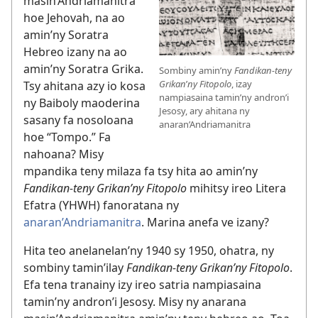
masin’Andriamanitra
hoe Jehovah, na ao
amin’ny Soratra
Hebreo izany na ao
amin’ny Soratra Grika.
Sombiny amin’ny
Fandikan-teny
Grikan
’
ny Fitopolo
, izay
Tsy ahitana azy io kosa
nampiasaina tamin’ny andron’i
ny Baiboly maoderina
Jesosy, ary ahitana ny
sasany fa nosoloana
anaran’Andriamanitra
hoe “Tompo.” Fa
nahoana? Misy
mpandika teny milaza fa tsy hita ao amin’ny
Fandikan-teny Grikan’ny Fitopolo
mihitsy ireo Litera
Efatra (YHWH) fanoratana ny
anaran’Andriamanitra
. Marina anefa ve izany?
Hita teo anelanelan’ny 1940 sy 1950, ohatra, ny
sombiny tamin’ilay
Fandikan-teny Grikan’ny Fitopolo
.
Efa tena tranainy izy ireo satria nampiasaina
tamin’ny andron’i Jesosy. Misy ny anarana