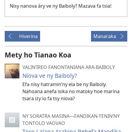
Nisy nanova àry ve ny Baiboly? Mazava fa tsia!
Hiverina
Manaraka
Mety ho Tianao Koa
VALIN’IREO FANONTANIANA ARA-BAIBOLY
Niova ve ny Baiboly?
Efa nisy hatramin’ny ela be ny Baiboly.
Nahoana anefa isika no matoky hoe marina
tsara izy io fa tsy niova?
NY SORATRA MASINA—FANDIKAN-TENIN’NY
TONTOLO VAOVAO
Toro Lalana Arahina Rehefa Mandika