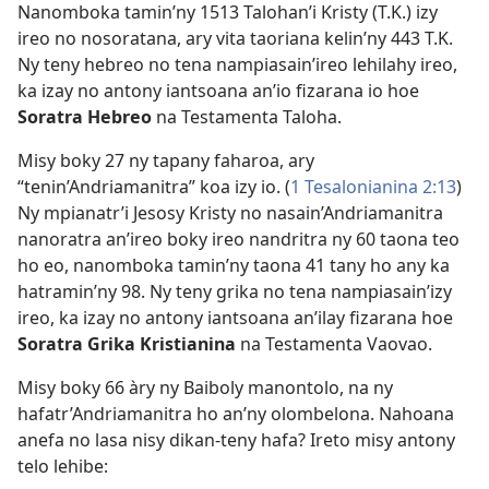
Nanomboka tamin’ny 1513 Talohan’i Kristy (T.K.) izy
ireo no nosoratana, ary vita taoriana kelin’ny 443 T.K.
Ny teny hebreo no tena nampiasain’ireo lehilahy ireo,
ka izay no antony iantsoana an’io fizarana io hoe
Soratra Hebreo
na Testamenta Taloha.
Misy boky 27 ny tapany faharoa, ary
“tenin’Andriamanitra” koa izy io. (
1 Tesalonianina 2:13
)
Ny mpianatr’i Jesosy Kristy no nasain’Andriamanitra
nanoratra an’ireo boky ireo nandritra ny 60 taona teo
ho eo, nanomboka tamin’ny taona 41 tany ho any ka
hatramin’ny 98. Ny teny grika no tena nampiasain’izy
ireo, ka izay no antony iantsoana an’ilay fizarana hoe
Soratra Grika Kristianina
na Testamenta Vaovao.
Misy boky 66 àry ny Baiboly manontolo, na ny
hafatr’Andriamanitra ho an’ny olombelona. Nahoana
anefa no lasa nisy dikan-teny hafa? Ireto misy antony
telo lehibe: