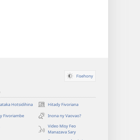
Fisehony
a
taka Hotsidihina
Hitady Fivoriana
(manokatra
rohy)
y Fivoriambe
Inona ny Vaovao?
a
Video Misy Feo
o
Manazava Sary