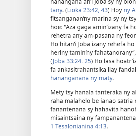
hanangana an’i Joba sy ny olo
tany
. (
Lioka 23:42, 43
) Hoy
ny A
fitsanganan’ny marina sy ny t
hoe: “Aza gaga amin’izany fa h
rehetra any am-pasana ny feony,
Ho hitan’i Joba izany rehefa ho
heriny tamin’ny fahatanorany”,
(
Joba 33:24, 25
) Ho lasa hoatr’
fa ankasitrahantsika ilay fan
hananganana ny maty
.
Mety tsy hanala tanteraka ny a
raha malahelo be ianao satria
fanantenana sy hahavita hanoh
misaintsaina ny fampanantena
1 Tesalonianina 4:13
.