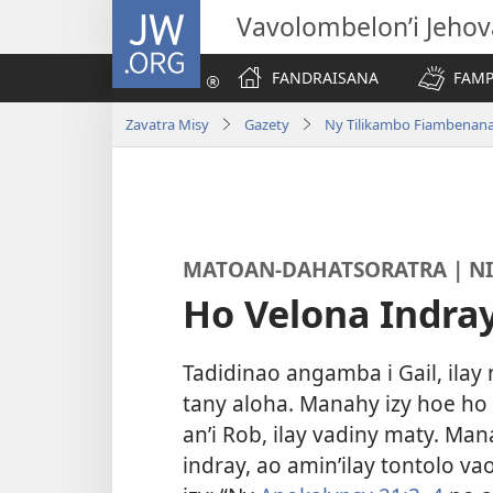
JW.ORG
Vavolombelon’i Jeho
FANDRAISANA
FAMP
Zavatra Misy
Gazety
Ny Tilikambo Fiambenana
MATOAN-DAHATSORATRA | N
Ho Velona Indra
Tadidinao angamba i Gail, ilay
tany aloha. Manahy izy hoe ho 
an’i Rob, ilay vadiny maty. Ma
indray, ao amin’ilay tontolo 