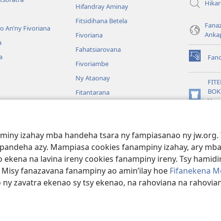
Hika
Hifandray Aminay
Fitsidihana Betela
Fana
ho An’ny Fivoriana
Anka
Fivoriana
a
Fahatsiarovana
a
Fan
(manokatr
Fivoriambe
rohy)
Ny Ataonay
FIT
BOK
Fitantarana
(manokatr
Vavo
Maneran-tany
rohy)
Jeh
JW L
baiboly
aminy izahay mba handeha tsara ny fampiasanao ny jw.org. 
oina
mpandeha azy. Mampiasa cookies fanampiny izahay, ary mba
 ekena na lavina ireny cookies fanampiny ireny. Tsy hamidin
. Misy fanazavana fanampiny ao amin’ilay hoe
Fifanekena M
o ny zavatra ekenao sy tsy ekenao, na rahoviana na rahovian
ct Society of Pennsylvania.
FIFANEKENA
|
FIFANEKENA MOMBA NY TSI