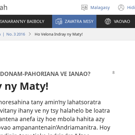
vah
Malagasy
Hid
Hifidy
(m
fiteny
ro
IANARAN’NY BAIBOLY
ZAVATRA MISY
VAOVAO
 | No. 3 2016
Ho Velona Indray ny Maty!
IDONAM-PAHORIANA VE IANAO?
y ny Maty!
 noresahina tany amin’ny lahatsoratra
vitany ihany ve ny tsy halahelo be loatra
nantena anefa izy hoe mbola hahita azy
vaovao ampanantenain’Andriamanitra. Hoy