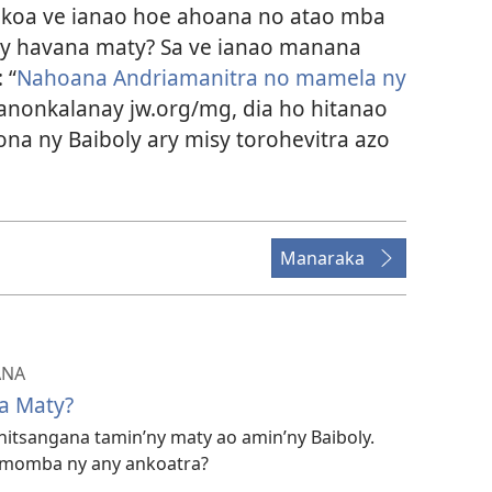
okoa ve ianao hoe ahoana no atao mba
sy havana maty? Sa ve ianao manana
 “
Nahoana Andriamanitra no mamela ny
tranonkalanay jw.org/mg, dia ho hitanao
na ny Baiboly ary misy torohevitra azo
Manaraka
ANA
a Maty?
 nitsangana tamin’ny maty ao amin’ny Baiboly.
o momba ny any ankoatra?