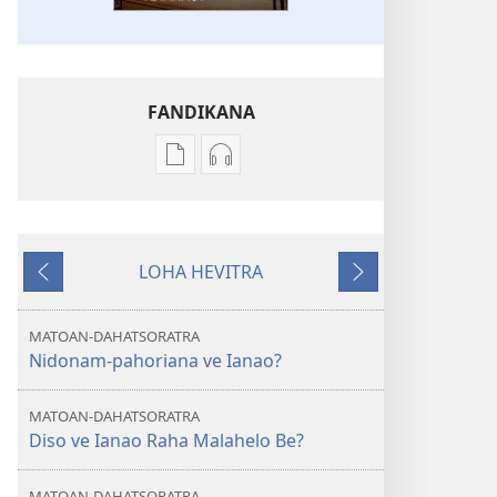
FANDIKANA
Fandikana
Fandikana
boky
raki-
NY
peo
TILIKAMBO
NY
LOHA HEVITRA
FIAMBENANA
TILIKAMBO
Hiverina
Manaraka
Nidonam-
FIAMBENANA
pahoriana
Nidonam-
MATOAN-DAHATSORATRA
ve
pahoriana
Nidonam-pahoriana ve Ianao?
Ianao?
ve
Ianao?
MATOAN-DAHATSORATRA
Diso ve Ianao Raha Malahelo Be?
MATOAN-DAHATSORATRA