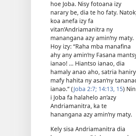
hoe Joba. Nisy fotoana izy
narary be, dia te ho faty. Nato
koa anefa izy fa
vitan’Andriamanitra ny
manangana azy amin’ny maty.
Hoy izy: “Raha mba manafina
ahy any amin’ny Fasana mants
ianao! ... Hiantso ianao, dia
hamaly anao aho, satria haniry
mafy hahita ny asan’ny tanana
ianao.” (
Joba 2:7;
14:13,
15
) Ni
i Joba fa halahelo an’azy
Andriamanitra, ka te
hanangana azy amin’ny maty.
Kely sisa Andriamanitra dia