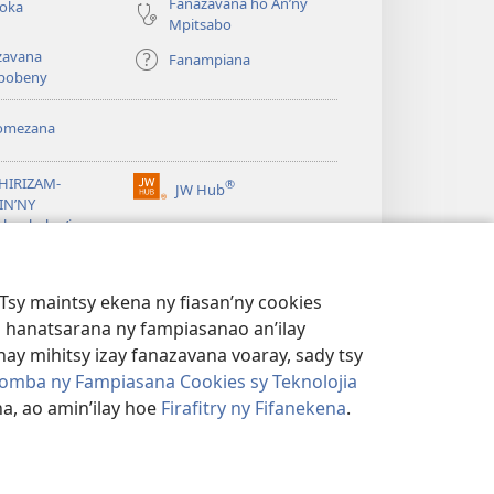
Fanazavana ho An’ny
roka
Mpitsabo
zavana
Fanampiana
pobeny
omezana
a
EHIRIZAM-
®
JW Hub
(manokatra
IN’NY
rohy)
a
lombelon’i
ovah
®
®
ibrary
Watchtower Library
Tsy maintsy ekena ny fiasan’ny cookies
 hanatsarana ny fampiasanao an’ilay
ay mihitsy izay fanazavana voaray, sady tsy
omba ny Fampiasana Cookies sy Teknolojia
a, ao amin’ilay hoe
Firafitry ny Fifanekena
.
AMBARATELO
|
FIRAFITRY NY FIFANEKENA