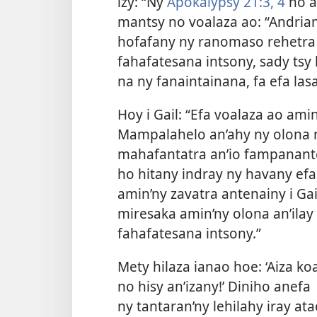
izy: “Ny
Apokalypsy 21:3, 4
no a
mantsy no voalaza ao: “Andria
hofafany ny ranomaso rehetra a
fahafatesana intsony, sady tsy 
na ny fanaintainana, fa efa las
Hoy i Gail: “Efa voalaza ao ami
Mampalahelo an’ahy ny olona 
mahafantatra an’io fampanante
ho hitany indray ny havany ef
amin’ny zavatra antenainy i Gai
miresaka amin’ny olona an’ila
fahafatesana intsony.”
Mety hilaza ianao hoe: ‘Aiza ko
no hisy an’izany!’ Diniho anefa
ny tantaran’ny lehilahy iray at