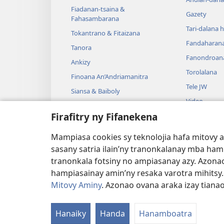
Fiadanan-tsaina &
Gazety
Fahasambarana
Tari-dalana 
Tokantrano & Fitaizana
Fandaharan
Tanora
Fanondroan
Ankizy
Torolalana
Finoana An’Andriamanitra
Tele JW
Siansa & Baiboly
Video
Tantara & Baiboly
Firafitry ny Fifanekena
Mozika
Tantara Ara-
Mampiasa cookies sy teknolojia hafa mitovy 
Tantara Hen
sasany satria ilain’ny tranonkalanay mba ha
tranonkala fotsiny no ampiasanay azy. Azonao
hampiasainay amin’ny resaka varotra mihitsy
Mitovy Aminy
. Azonao ovana araka izay tiana
Copyright
© 2026 Watch Tower Bible and Tra
Hanaiky
Handa
Hanamboatra