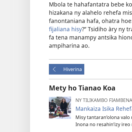
Mbola te hahafantatra bebe k
hizakana ny alahelo rehefa mi
fanontaniana hafa, ohatra hoe:
fijaliana hisy
?” Tsidiho àry ny 
fa tena manampy antsika hiono
ampiharina ao.
Hiverina
Mety ho Tianao Koa
NY TILIKAMBO FIAMBEN
Mankaiza Isika Rehef
Misy tantaran’olona valo
Inona no resahin’izy ire