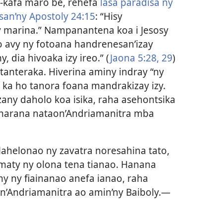
n-kafa maro be, rehefa
lasa paradisa ny
san’ny Apostoly 24:15
: “Hisy
sy marina.” Nampanantena koa i Jesosy
o avy ny fotoana handrenesan’izay
 dia hivoaka izy ireo.” (
Jaona 5:28, 29
)
 tanteraka. Hiverina aminy indray “ny
 ka ho tanora foana mandrakizay izy.
izany daholo koa isika, raha asehontsika
daharana nataon’Andriamanitra mba
lahelonao ny zavatra noresahina tato,
 maty ny olona tena tianao. Hanana
y ny fiainanao anefa ianao, raha
n’Andriamanitra ao amin’ny Baiboly.—