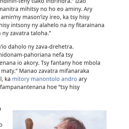
ndinin-teny tiako indrindra.” Izao
manitra mihitsy no ho eo aminy. Ary
min’ny mason’izy ireo, ka tsy hisy
hisy intsony ny alahelo na ny fitarainana
a ny zavatra taloha.”
n’io daholo ny zava-drehetra.
nidonam-pahoriana nefa tsy
nana io akory. Tsy fantany hoe mbola
a maty.” Manao zavatra mifanaraka
l, ka
mitory manontolo andro
ary
y fampanantenana hoe “tsy hisy
a
ao