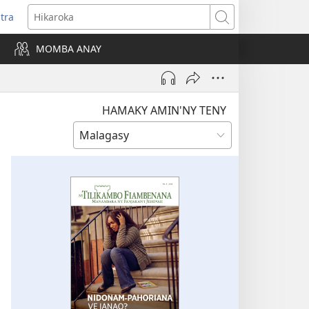
itra
anokatra
Hikaroka
hy)
MOMBA ANAY
HAMAKY AMIN'NY TENY