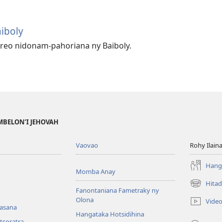
iboly
reo nidonam-pahoriana ny Baiboly.
MBELON’I JEHOVAH
Vaovao
Rohy Ilain
Hanga
Momba Anay
Hitad
(manokatr
Fanontaniana Fametraky ny
rohy)
Olona
Vide
nasana
Hangataka Hotsidihina
tsoratra