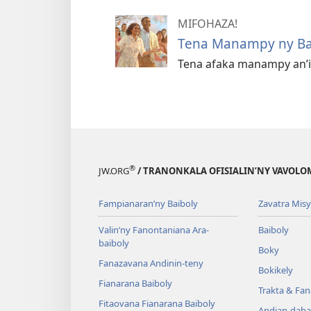
MIFOHAZA!
Tena Manampy ny Ba
Tena afaka manampy an’i
®
JW.ORG
/ TRANONKALA OFISIALIN’NY VAVOLO
Fampianaran’ny Baiboly
Zavatra Misy
Valin’ny Fanontaniana Ara-
Baiboly
baiboly
Boky
Fanazavana Andinin-teny
Bokikely
Fianarana Baiboly
Trakta & Fa
Fitaovana Fianarana Baiboly
Andian-daha