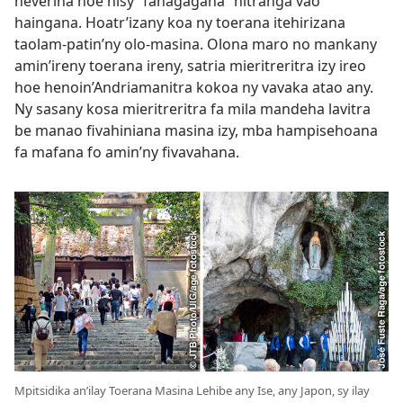
heverina hoe nisy “fahagagana” nitranga vao
haingana. Hoatr’izany koa ny toerana itehirizana
taolam-patin’ny olo-masina. Olona maro no mankany
amin’ireny toerana ireny, satria mieritreritra izy ireo
hoe henoin’Andriamanitra kokoa ny vavaka atao any.
Ny sasany kosa mieritreritra fa mila mandeha lavitra
be manao fivahiniana masina izy, mba hampisehoana
fa mafana fo amin’ny fivavahana.
Mpitsidika an’ilay Toerana Masina Lehibe any Ise, any Japon, sy ilay