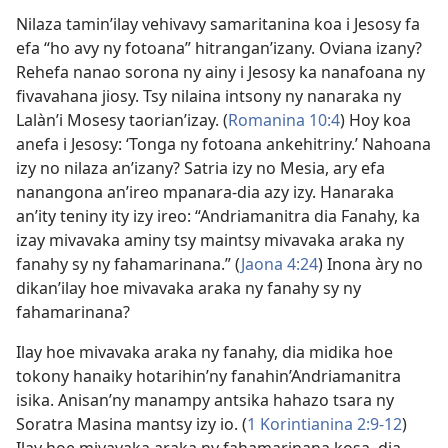
Nilaza tamin’ilay vehivavy samaritanina koa i Jesosy fa
efa “ho avy ny fotoana” hitrangan’izany. Oviana izany?
Rehefa nanao sorona ny ainy i Jesosy ka nanafoana ny
fivavahana jiosy. Tsy nilaina intsony ny nanaraka ny
Lalàn’i Mosesy taorian’izay. (
Romanina 10:4
) Hoy koa
anefa i Jesosy: ‘Tonga ny fotoana ankehitriny.’ Nahoana
izy no nilaza an’izany? Satria izy no Mesia, ary efa
nanangona an’ireo mpanara-dia azy izy. Hanaraka
an’ity teniny ity izy ireo: “Andriamanitra dia Fanahy, ka
izay mivavaka aminy tsy maintsy mivavaka araka ny
fanahy sy ny fahamarinana.” (
Jaona 4:24
) Inona àry no
dikan’ilay hoe mivavaka araka ny fanahy sy ny
fahamarinana?
Ilay hoe mivavaka araka ny fanahy, dia midika hoe
tokony hanaiky hotarihin’ny fanahin’Andriamanitra
isika. Anisan’ny manampy antsika hahazo tsara ny
Soratra Masina mantsy izy io. (
1 Korintianina 2:9-12
)
Ilay hoe mivavaka araka ny fahamarinana kosa, dia