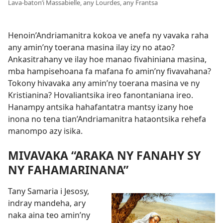
Lava-baton’i Massabielle, any Lourdes, any Frantsa
Henoin’Andriamanitra kokoa ve anefa ny vavaka raha
any amin’ny toerana masina ilay izy no atao?
Ankasitrahany ve ilay hoe manao fivahiniana masina,
mba hampisehoana fa mafana fo amin’ny fivavahana?
Tokony hivavaka any amin’ny toerana masina ve ny
Kristianina? Hovaliantsika ireo fanontaniana ireo.
Hanampy antsika hahafantatra mantsy izany hoe
inona no tena tian’Andriamanitra hataontsika rehefa
manompo azy isika.
MIVAVAKA “ARAKA NY FANAHY SY
NY FAHAMARINANA”
Tany Samaria i Jesosy,
indray mandeha, ary
naka aina teo amin’ny