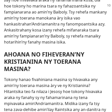
hoe tokony ho marina tsara ny fahazoantsika ny
fampianarana ao amin’ny Baiboly. Tsy rehefa mankany
amin’ny toerana manokana àry isika vao
hankasitrahan’Andriamanitra ny fanompoantsika azy.
Ankasitrahany kosa izany rehefa mifanaraka tsara
amin’ny fampianaran’ny Baiboly, sy rehefa manaiky
hotarihin’ny fanahy masina isika.
AHOANA NO FIHEVERAN’NY
KRISTIANINA NY TOERANA
MASINA?
Tokony hanao fivahiniana masina sy hivavaka any
amin’ny toerana masina àry ve ny Kristianina?
Hitantsika teo fa nilaza i Jesosy hoe tokony hivavaka
araka ny fanahy sy ny fahamarinana ny tena
mpivavaka amin’Andriamanitra. Midika izany fa tsy
tena zava-dehibe amin’ilay Raintsika any an-danitra ny