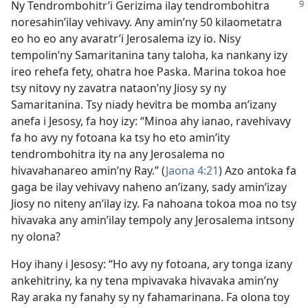
Ny Tendrombohitr’i Gerizima ilay tendrombohitra
noresahin’ilay vehivavy. Any amin’ny 50 kilaometatra
eo ho eo any avaratr’i Jerosalema izy io. Nisy
tempolin’ny Samaritanina tany taloha, ka nankany izy
ireo rehefa fety, ohatra hoe Paska. Marina tokoa hoe
tsy nitovy ny zavatra nataon’ny Jiosy sy ny
Samaritanina. Tsy niady hevitra be momba an’izany
anefa i Jesosy, fa hoy izy: “Minoa ahy ianao, ravehivavy
fa ho avy ny fotoana ka tsy ho eto amin’ity
tendrombohitra ity na any Jerosalema no
hivavahanareo amin’ny Ray.” (
Jaona 4:21
) Azo antoka fa
gaga be ilay vehivavy naheno an’izany, sady amin’izay
Jiosy no niteny an’ilay izy. Fa nahoana tokoa moa no tsy
hivavaka any amin’ilay tempoly any Jerosalema intsony
ny olona?
Hoy ihany i Jesosy: “Ho avy ny fotoana, ary tonga izany
ankehitriny, ka ny tena mpivavaka hivavaka amin’ny
Ray araka ny fanahy sy ny fahamarinana. Fa olona toy