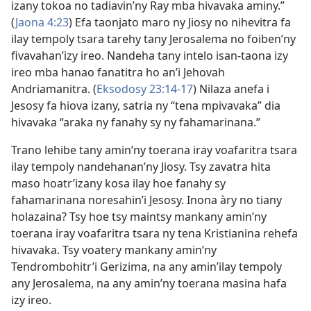
izany tokoa no tadiavin’ny Ray mba hivavaka aminy.”
(
Jaona 4:23
) Efa taonjato maro ny Jiosy no nihevitra fa
ilay tempoly tsara tarehy tany Jerosalema no foiben’ny
fivavahan’izy ireo. Nandeha tany intelo isan-taona izy
ireo mba hanao fanatitra ho an’i Jehovah
Andriamanitra. (
Eksodosy 23:14-17
) Nilaza anefa i
Jesosy fa hiova izany, satria ny “tena mpivavaka” dia
hivavaka “araka ny fanahy sy ny fahamarinana.”
Trano lehibe tany amin’ny toerana iray voafaritra tsara
ilay tempoly nandehanan’ny Jiosy. Tsy zavatra hita
maso hoatr’izany kosa ilay hoe fanahy sy
fahamarinana noresahin’i Jesosy. Inona àry no tiany
holazaina? Tsy hoe tsy maintsy mankany amin’ny
toerana iray voafaritra tsara ny tena Kristianina rehefa
hivavaka. Tsy voatery mankany amin’ny
Tendrombohitr’i Gerizima, na any amin’ilay tempoly
any Jerosalema, na any amin’ny toerana masina hafa
izy ireo.