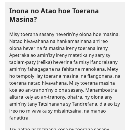
Inona no Atao hoe Toerana
Masina?
Misy toerana sasany heverin’ny olona hoe masina.
Natao hivavahana na hankamasinana an’ireo
olona heverina fa masina ireny toerana ireny.
Apetraka ao amin’izy ireny matetika ny sary sy
taolam-paty (relìka) heverina fa misy ifandraisany
amin’ny fahagagana na fahitana manokana. Mety
ho tempoly ilay toerana masina, na fiangonana, na
toerana natao hivavahana. Misy toerana masina
koa ao an-tranon’ny olona sasany. Manamboatra
alitara kely ao an-tranony, ohatra, ny olona any
amin’ny tany Tatsinanana sy Tandrefana, dia eo izy
ireo no mivavaka sy misaintsaina, na manao
fanatitra.
Tsy natao hivavahana kosa ny toerana sasany.