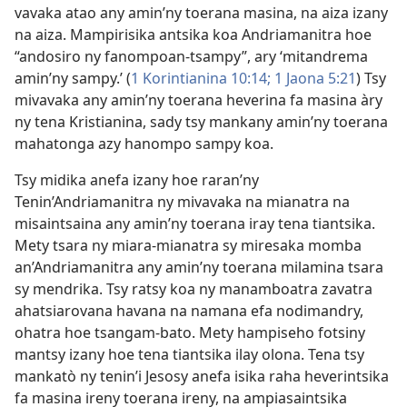
vavaka atao any amin’ny toerana masina, na aiza izany
na aiza. Mampirisika antsika koa Andriamanitra hoe
“andosiro ny fanompoan-tsampy”, ary ‘mitandrema
amin’ny sampy.’ (
1 Korintianina 10:14;
1 Jaona 5:21
) Tsy
mivavaka any amin’ny toerana heverina fa masina àry
ny tena Kristianina, sady tsy mankany amin’ny toerana
mahatonga azy hanompo sampy koa.
Tsy midika anefa izany hoe raran’ny
Tenin’Andriamanitra ny mivavaka na mianatra na
misaintsaina any amin’ny toerana iray tena tiantsika.
Mety tsara ny miara-mianatra sy miresaka momba
an’Andriamanitra any amin’ny toerana milamina tsara
sy mendrika. Tsy ratsy koa ny manamboatra zavatra
ahatsiarovana havana na namana efa nodimandry,
ohatra hoe tsangam-bato. Mety hampiseho fotsiny
mantsy izany hoe tena tiantsika ilay olona. Tena tsy
mankatò ny tenin’i Jesosy anefa isika raha heverintsika
fa masina ireny toerana ireny, na ampiasaintsika