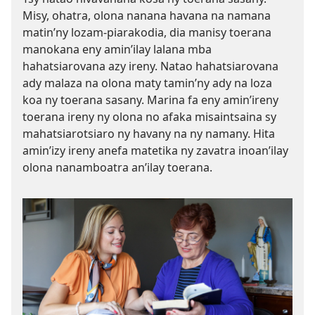
Misy, ohatra, olona nanana havana na namana
matin’ny lozam-piarakodia, dia manisy toerana
manokana eny amin’ilay lalana mba
hahatsiarovana azy ireny. Natao hahatsiarovana
ady malaza na olona maty tamin’ny ady na loza
koa ny toerana sasany. Marina fa eny amin’ireny
toerana ireny ny olona no afaka misaintsaina sy
mahatsiarotsiaro ny havany na ny namany. Hita
amin’izy ireny anefa matetika ny zavatra inoan’ilay
olona nanamboatra an’ilay toerana.