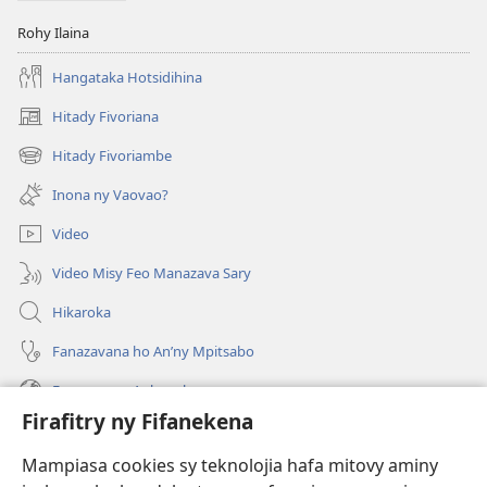
Rohy Ilaina
Hangataka Hotsidihina
Hitady Fivoriana
(manokatra
rohy)
Hitady Fivoriambe
(manokatra
rohy)
Inona ny Vaovao?
Video
Video Misy Feo Manazava Sary
Hikaroka
Fanazavana ho An’ny Mpitsabo
Fanazavana Ankapobeny
Firafitry ny Fifanekena
Fanampiana
Mampiasa cookies sy teknolojia hafa mitovy aminy
Fanomezana