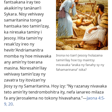
fantsakana iray teo
akaikin’ny tanànan’i
Sykara. Nisy vehivavy
samaritanina tonga
hantsaka teo tamin’izay,
ka niresaka taminy i
Jesosy. Hita tamin’ny
resak’izy ireo ny
hevitr’Andriamanitra
Inona no tian’i Jesosy holazaina
momba ny hoe mivavaka
tamin’ilay hoe tsy maintsy
any amin’ny toerana
mivavaka “araka ny fanahy sy ny
masina. Noresahin’ilay
fahamarinana” isika?
vehivavy tamin’izay ny
zavatra tsy itovizan’ny
Jiosy sy ny Samaritanina. Hoy izy: “Ny razanay nivavaka
teto amin’ity tendrombohitra ity, nefa ianareo milaza
fa any Jerosalema no tokony hivavahana.”—
Jaona 4:5-
9,
20
.