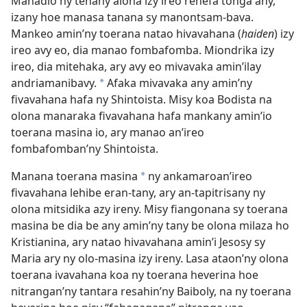
Manadio ny tenany aloha izy ireo rehefa tonga any,
izany hoe manasa tanana sy manontsam-bava.
Mankeo amin’ny toerana natao hivavahana (
haiden
) izy
ireo avy eo, dia manao fombafomba. Miondrika izy
ireo, dia mitehaka, ary avy eo mivavaka amin’ilay
andriamanibavy.
Afaka mivavaka any amin’ny
*
fivavahana hafa ny Shintoista. Misy koa Bodista na
olona manaraka fivavahana hafa mankany amin’io
toerana masina io, ary manao an’ireo
fombafomban’ny Shintoista.
Manana toerana masina
ny ankamaroan’ireo
*
fivavahana lehibe eran-tany, ary an-tapitrisany ny
olona mitsidika azy ireny. Misy fiangonana sy toerana
masina be dia be any amin’ny tany be olona milaza ho
Kristianina, ary natao hivavahana amin’i Jesosy sy
Maria ary ny olo-masina izy ireny. Lasa ataon’ny olona
toerana ivavahana koa ny toerana heverina hoe
nitrangan’ny tantara resahin’ny Baiboly, na ny toerana