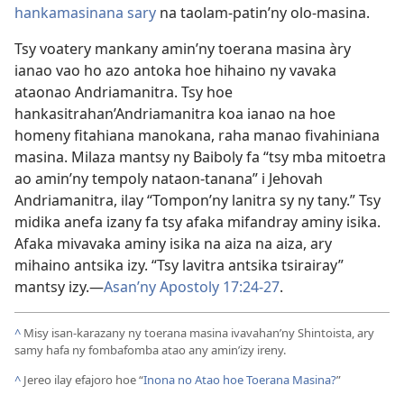
hankamasinana sary
na taolam-patin’ny olo-masina.
Tsy voatery mankany amin’ny toerana masina àry
ianao vao ho azo antoka hoe hihaino ny vavaka
ataonao Andriamanitra. Tsy hoe
hankasitrahan’Andriamanitra koa ianao na hoe
homeny fitahiana manokana, raha manao fivahiniana
masina. Milaza mantsy ny Baiboly fa “tsy mba mitoetra
ao amin’ny tempoly nataon-tanana” i Jehovah
Andriamanitra, ilay “Tompon’ny lanitra sy ny tany.” Tsy
midika anefa izany fa tsy afaka mifandray aminy isika.
Afaka mivavaka aminy isika na aiza na aiza, ary
mihaino antsika izy. “Tsy lavitra antsika tsirairay”
mantsy izy.—
Asan’ny Apostoly 17:24-27
.
^
Misy isan-karazany ny toerana masina ivavahan’ny Shintoista, ary
samy hafa ny fombafomba atao any amin’izy ireny.
^
Jereo ilay efajoro hoe “
Inona no Atao hoe Toerana Masina?
”