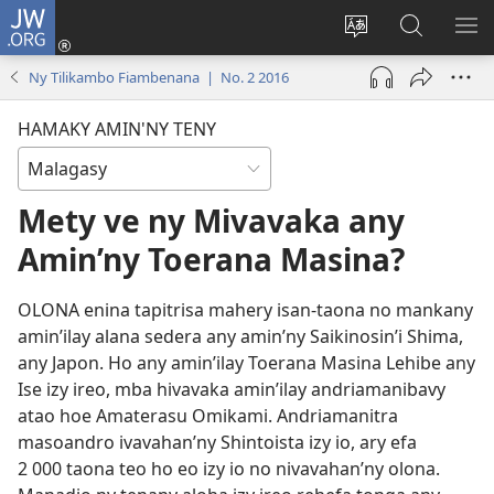
JW.ORG
Hiditra
(manokatra
Hiova
Fikaroha
HA
rohy)
fiteny
ato
Ny Tilikambo Fiambenana | No. 2 2016
Amin’ny
JW.ORG
HAMAKY AMIN'NY TENY
Mety ve ny Mivavaka any
Amin’ny Toerana Masina?
OLONA enina tapitrisa mahery isan-taona no mankany
amin’ilay alana sedera any amin’ny Saikinosin’i Shima,
any Japon. Ho any amin’ilay Toerana Masina Lehibe any
Ise izy ireo, mba hivavaka amin’ilay andriamanibavy
atao hoe Amaterasu Omikami. Andriamanitra
masoandro ivavahan’ny Shintoista izy io, ary efa
2 000 taona teo ho eo izy io no nivavahan’ny olona.