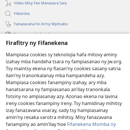
Video Misy Feo Manazava Sary
Hikaroka
Fanazavana ho An’ny Mpitsabo
Fanazavana Ankapobeny
Firafitry ny Fifanekena
Fanampiana
Mampiasa cookies sy teknolojia hafa mitovy aminy
Fanomezana
izahay mba handeha tsara ny fampiasanao ny jw.org.
(manokatra
rohy)
Tsy maintsy ekena ny fiasan’ny cookies sasany satria
ilain’ny tranonkalanay mba hampandeha azy.
FITEHIRIZAM-BOKIN’NY Vavolombelon’i Jehovah
(manokatra
Mampiasa cookies fanampiny izahay, ary mba
rohy)
®
JW Hub
hanatsarana ny fampiasanao an’ilay tranonkala
(manokatra
fotsiny no ampiasanay azy. Azonao ekena na lavina
rohy)
®
JW Library
ireny cookies fanampiny ireny. Tsy hamidinay mihitsy
izay fanazavana voaray, sady tsy hampiasainay
®
Watchtower Library
amin’ny resaka varotra mihitsy. Misy fanazavana
fanampiny ao amin’ilay hoe
Fifanekena Momba ny