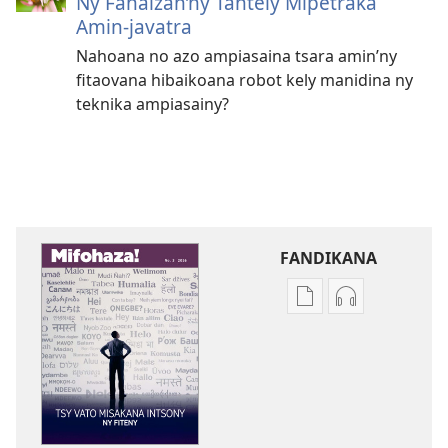
Ny Fahaizan’ny Tantely Mipetraka
Amin-javatra
Nahoana no azo ampiasaina tsara amin’ny
fitaovana hibaikoana robot kely manidina ny
teknika ampiasainy?
FANDIKANA
Fandikana
Fandikana
boky
raki-
MIFOHAZA!
peo
Tsy
MIFOHAZA!
Vato
Tsy
Misakana
Vato