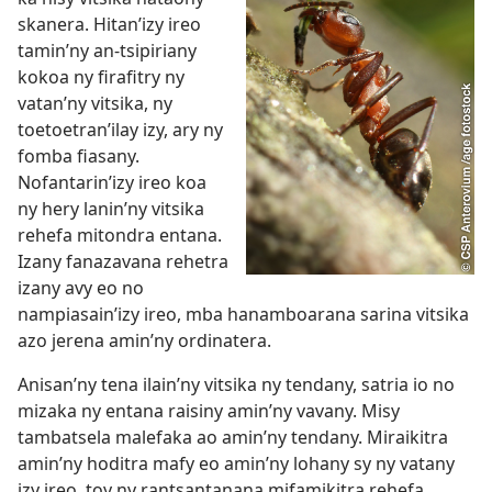
skanera. Hitan’izy ireo
tamin’ny an-tsipiriany
kokoa ny firafitry ny
vatan’ny vitsika, ny
toetoetran’ilay izy, ary ny
fomba fiasany.
Nofantarin’izy ireo koa
ny hery lanin’ny vitsika
rehefa mitondra entana.
Izany fanazavana rehetra
izany avy eo no
nampiasain’izy ireo, mba hanamboarana sarina vitsika
azo jerena amin’ny ordinatera.
Anisan’ny tena ilain’ny vitsika ny tendany, satria io no
mizaka ny entana raisiny amin’ny vavany. Misy
tambatsela malefaka ao amin’ny tendany. Miraikitra
amin’ny hoditra mafy eo amin’ny lohany sy ny vatany
izy ireo, toy ny rantsantanana mifamikitra rehefa