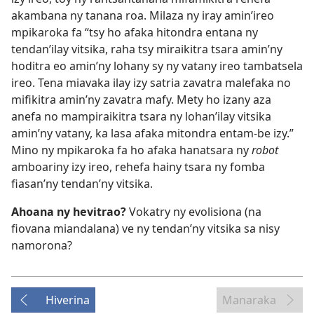
akambana ny tanana roa. Milaza ny iray amin’ireo
mpikaroka fa “tsy ho afaka hitondra entana ny
tendan’ilay vitsika, raha tsy miraikitra tsara amin’ny
hoditra eo amin’ny lohany sy ny vatany ireo tambatsela
ireo. Tena miavaka ilay izy satria zavatra malefaka no
mifikitra amin’ny zavatra mafy. Mety ho izany aza
anefa no mampiraikitra tsara ny lohan’ilay vitsika
amin’ny vatany, ka lasa afaka mitondra entam-be izy.”
Mino ny mpikaroka fa ho afaka hanatsara ny
robot
amboariny izy ireo, rehefa hainy tsara ny fomba
fiasan’ny tendan’ny vitsika.
Ahoana ny hevitrao?
Vokatry ny evolisiona (na
fiovana miandalana) ve ny tendan’ny vitsika sa nisy
namorona?
Hiverina
Manaraka