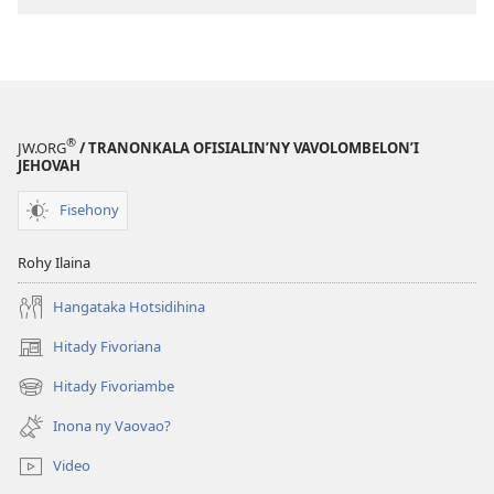
Intsony
Misakana
ny
Intsony
Fiteny
ny
Fiteny
®
JW.ORG
/ TRANONKALA OFISIALIN’NY VAVOLOMBELON’I
JEHOVAH
Fisehony
Rohy Ilaina
Hangataka Hotsidihina
Hitady Fivoriana
(manokatra
rohy)
Hitady Fivoriambe
(manokatra
rohy)
Inona ny Vaovao?
Video