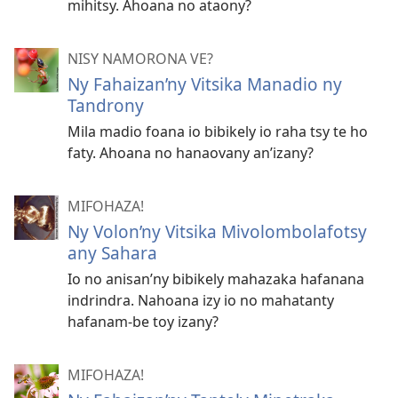
mihitsy. Ahoana no ataony?
NISY NAMORONA VE?
Ny Fahaizan’ny Vitsika Manadio ny
Tandrony
Mila madio foana io bibikely io raha tsy te ho
faty. Ahoana no hanaovany an’izany?
MIFOHAZA!
Ny Volon’ny Vitsika Mivolombolafotsy
any Sahara
Io no anisan’​ny bibikely mahazaka hafanana
indrindra. Nahoana izy io no mahatanty
hafanam-be toy izany?
MIFOHAZA!