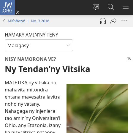
JW.ORG
Hiditra
(manokatra
Hiova
Fikaroha
HA
rohy)
fiteny
ato
Mifohaza! | No. 3 2016
Amin’ny
JW.ORG
HAMAKY AMIN'NY TENY
NISY NAMORONA VE?
Ny Tendan’ny Vitsika
MATETIKA ny vitsika no
mahavita mitondra
entana mavesatra lavitra
noho ny vatany.
Nahagaga ny injeniera
tao amin’ny Oniversiten’i
Ohio, any Etazonia, izany
ka nisy vitsika nataony