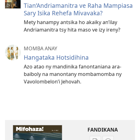
Tian’Andriamanitra ve Raha Mampiasa
Sary Isika Rehefa Mivavaka?
Mety hanampy antsika ho akaiky an’ilay
Andriamanitra tsy hita maso ve izy ireny?
MOMBA ANAY
Hangataka Hotsidihina
Azo atao ny mandinika fanontaniana ara-
baiboly na manontany mombamomba ny
Vavolombelon’i Jehovah.
FANDIKANA