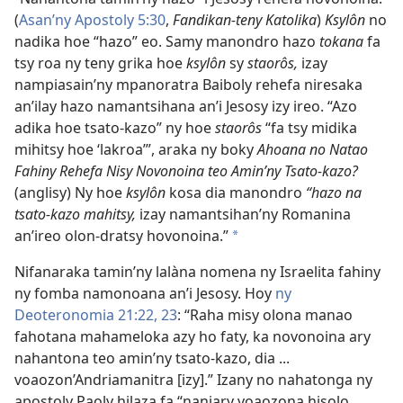
(
Asan’ny Apostoly 5:30
,
Fandikan-teny Katolika
)
Ksylôn
no
nadika hoe “hazo” eo. Samy manondro hazo
tokana
fa
tsy roa ny teny grika hoe
ksylôn
sy
staorôs,
izay
nampiasain’ny mpanoratra Baiboly rehefa niresaka
an’ilay hazo namantsihana an’i Jesosy izy ireo. “Azo
adika hoe tsato-kazo” ny hoe
staorôs
“fa tsy midika
mihitsy hoe ‘lakroa’”, araka ny boky
Ahoana no Natao
Fahiny Rehefa Nisy Novonoina teo Amin’ny Tsato-kazo?
(anglisy) Ny hoe
ksylôn
kosa dia manondro
“hazo na
tsato-kazo mahitsy,
izay namantsihan’ny Romanina
an’ireo olon-dratsy hovonoina.”
*
Nifanaraka tamin’ny lalàna nomena ny Israelita fahiny
ny fomba namonoana an’i Jesosy. Hoy
ny
Deoteronomia 21:22, 23
: “Raha misy olona manao
fahotana mahameloka azy ho faty, ka novonoina ary
nahantona teo amin’ny tsato-kazo, dia ...
voaozon’Andriamanitra [izy].” Izany no nahatonga ny
apostoly Paoly hilaza fa “nanjary voaozona hisolo