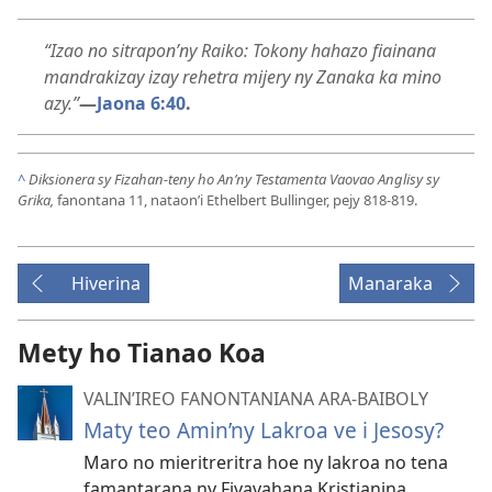
“Izao no sitrapon’ny Raiko: Tokony hahazo fiainana
mandrakizay izay rehetra mijery ny Zanaka ka mino
azy.”​
—
Jaona 6:40
.
^
Diksionera sy Fizahan-teny ho An’ny Testamenta Vaovao Anglisy sy
Grika,
fanontana 11, nataon’i Ethelbert Bullinger, pejy 818-819.
Hiverina
Manaraka
Mety ho Tianao Koa
VALIN’IREO FANONTANIANA ARA-BAIBOLY
Maty teo Amin’ny Lakroa ve i Jesosy?
Maro no mieritreritra hoe ny lakroa no tena
famantarana ny Fivavahana Kristianina.