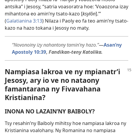
antsika” i Jesosy, “satria voasoratra hoe: ‘Voaozona izay
mihantona eo amin’ny tsato-kazo [
ksylôn
].’”
(
Galatianina 3:13
) Nilaza i Paoly eo fa teo amin’ny tsato-
kazo na hazo tokana i Jesosy no maty.
“Novonoiny izy nahantony tamin’ny hazo.”​
—
Asan’ny
Apostoly 10:39
,
Fandikan-teny Katolika.
Nampiasa lakroa ve ny mpianatr’i
Jesosy, ary io ve no nataony
famantarana ny Fivavahana
Kristianina?
INONA NO LAZAIN’NY BAIBOLY?
Tsy resahin’ny Baiboly mihitsy hoe nampiasa lakroa ny
Kristianina voalohany. Ny Romanina no nampiasa