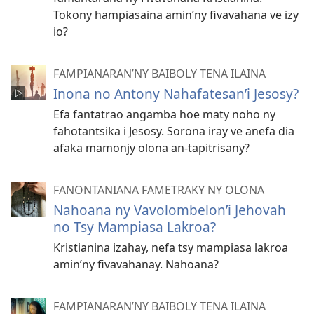
Tokony hampiasaina amin’ny fivavahana ve izy
io?
FAMPIANARAN’NY BAIBOLY TENA ILAINA
Inona no Antony Nahafatesan’i Jesosy?
Efa fantatrao angamba hoe maty noho ny
fahotantsika i Jesosy. Sorona iray ve anefa dia
afaka mamonjy olona an-tapitrisany?
FANONTANIANA FAMETRAKY NY OLONA
Nahoana ny Vavolombelon’i Jehovah
no Tsy Mampiasa Lakroa?
Kristianina izahay, nefa tsy mampiasa lakroa
amin’ny fivavahanay. Nahoana?
FAMPIANARAN’NY BAIBOLY TENA ILAINA