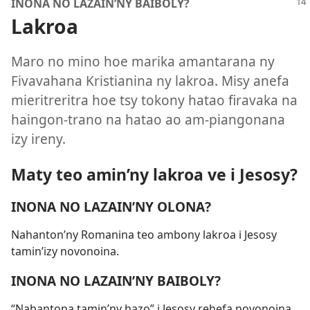
INONA NO LAZAIN’NY BAIBOLY?
Lakroa
Maro no mino hoe marika amantarana ny
Fivavahana Kristianina ny lakroa. Misy anefa
mieritreritra hoe tsy tokony hatao firavaka na
haingon-trano na hatao ao am-piangonana
izy ireny.
Maty teo amin’ny lakroa ve i Jesosy?
INONA NO LAZAIN’NY OLONA?
Nahanton’ny Romanina teo ambony lakroa i Jesosy
tamin’izy novonoina.
INONA NO LAZAIN’NY BAIBOLY?
“Nahantona tamin’ny hazo” i Jesosy rehefa novonoina.