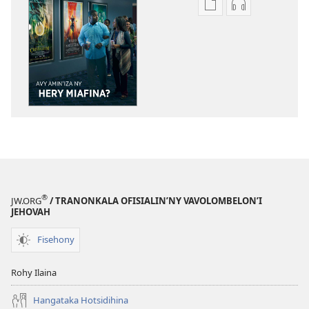
Fandikana
Fandikana
boky
raki-
MIFOHAZA!
peo
Avy
MIFOHAZA!
Amin’iza
Avy
ny
Amin’iza
Hery
ny
Miafina?
Hery
Miafina?
®
JW.ORG
/ TRANONKALA OFISIALIN’NY VAVOLOMBELON’I
JEHOVAH
Fisehony
Rohy Ilaina
Hangataka Hotsidihina