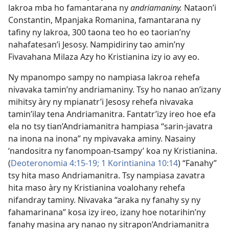
lakroa mba ho famantarana ny
andriamaniny.
Nataon’i
Constantin, Mpanjaka Romanina, famantarana ny
tafiny ny lakroa, 300 taona teo ho eo taorian’ny
nahafatesan’i Jesosy. Nampidiriny tao amin’ny
Fivavahana Milaza Azy ho Kristianina izy io avy eo.
Ny mpanompo sampy no nampiasa lakroa rehefa
nivavaka tamin’ny andriamaniny. Tsy ho nanao an’izany
mihitsy àry ny mpianatr’i Jesosy rehefa nivavaka
tamin’ilay tena Andriamanitra. Fantatr’izy ireo hoe efa
ela no tsy tian’Andriamanitra hampiasa “sarin-javatra
na inona na inona” ny mpivavaka aminy. Nasainy
‘nandositra ny fanompoan-tsampy’ koa ny Kristianina.
(
Deoteronomia 4:15-19;
1 Korintianina 10:14
) “Fanahy”
tsy hita maso Andriamanitra. Tsy nampiasa zavatra
hita maso àry ny Kristianina voalohany rehefa
nifandray taminy. Nivavaka “araka ny fanahy sy ny
fahamarinana” kosa izy ireo, izany hoe notarihin’ny
fanahy masina ary nanao ny sitrapon’Andriamanitra