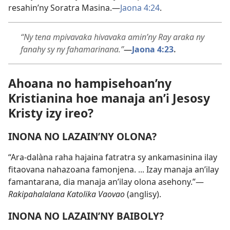
resahin’ny Soratra Masina.​—
Jaona 4:24
.
“Ny tena mpivavaka hivavaka amin’ny Ray araka ny
fanahy sy ny fahamarinana.”​
—
Jaona 4:23
.
Ahoana no hampisehoan’ny
Kristianina hoe manaja an’i Jesosy
Kristy izy ireo?
INONA NO LAZAIN’NY OLONA?
“Ara-dalàna raha hajaina fatratra sy ankamasinina ilay
fitaovana nahazoana famonjena. ... Izay manaja an’ilay
famantarana, dia manaja an’ilay olona asehony.”​—
Rakipahalalana Katolika Vaovao
(anglisy).
INONA NO LAZAIN’NY BAIBOLY?