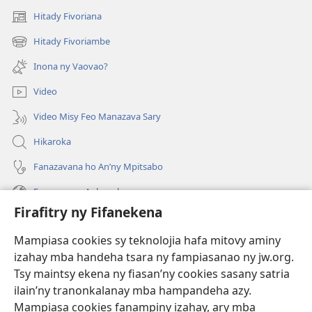
Hitady Fivoriana
(manokatra
rohy)
Hitady Fivoriambe
(manokatra
rohy)
Inona ny Vaovao?
Video
Video Misy Feo Manazava Sary
Hikaroka
Fanazavana ho An’ny Mpitsabo
Fanazavana Ankapobeny
Firafitry ny Fifanekena
Fanampiana
Mampiasa cookies sy teknolojia hafa mitovy aminy
Fanomezana
izahay mba handeha tsara ny fampiasanao ny jw.org.
(manokatra
rohy)
Tsy maintsy ekena ny fiasan’ny cookies sasany satria
ilain’ny tranonkalanay mba hampandeha azy.
FITEHIRIZAM-BOKIN’NY Vavolombelon’i Jehovah
(manokatra
Mampiasa cookies fanampiny izahay, ary mba
rohy)