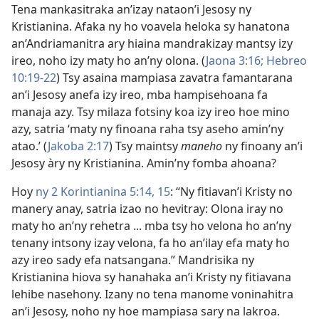
Tena mankasitraka an’izay nataon’i Jesosy ny
Kristianina. Afaka ny ho voavela heloka sy hanatona
an’Andriamanitra ary hiaina mandrakizay mantsy izy
ireo, noho izy maty ho an’ny olona. (
Jaona 3:16;
Hebreo
10:19-22
) Tsy asaina mampiasa zavatra famantarana
an’i Jesosy anefa izy ireo, mba hampisehoana fa
manaja azy. Tsy milaza fotsiny koa izy ireo hoe mino
azy, satria ‘maty ny finoana raha tsy aseho amin’ny
atao.’ (
Jakoba 2:17
) Tsy maintsy
maneho
ny finoany an’i
Jesosy àry ny Kristianina. Amin’ny fomba ahoana?
Hoy
ny 2 Korintianina 5:14, 15
: “Ny fitiavan’i Kristy no
manery anay, satria izao no hevitray: Olona iray no
maty ho an’ny rehetra ... mba tsy ho velona ho an’ny
tenany intsony izay velona, fa ho an’ilay efa maty ho
azy ireo sady efa natsangana.” Mandrisika ny
Kristianina hiova sy hanahaka an’i Kristy ny fitiavana
lehibe nasehony. Izany no tena manome voninahitra
an’i Jesosy, noho ny hoe mampiasa sary na lakroa.