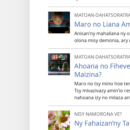
MATOAN-DAHATSORATR
Maro no Liana Am
Anisan’ny mahaliana ny 
olona misy demonia, ary
MATOAN-DAHATSORATR
Ahoana no Fihever
Maizina?
Maro no tsy mino hoe ten
Tsy mivazivazy amin’io re
nahoana izy no milaza an
NISY NAMORONA VE?
Ny Fahaizan’ny Ta