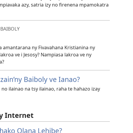
mpiavaka azy, satria izy no firenena mpamokatra
 BAIBOLY
 amantarana ny Fivavahana Kristianina ny
lakroa ve i Jesosy? Nampiasa lakroa ve ny
a?
zain’ny Baiboly ve Ianao?
no ilainao na tsy ilainao, raha te hahazo izay
y Internet
hako Olana Lehibe?