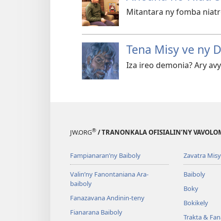
Mitantara ny fomba niatr
Tena Misy ve ny 
Iza ireo demonia? Ary avy 
®
JW.ORG
/ TRANONKALA OFISIALIN’NY VAVOLO
Fampianaran’ny Baiboly
Zavatra Misy
Valin’ny Fanontaniana Ara-
Baiboly
baiboly
Boky
Fanazavana Andinin-teny
Bokikely
Fianarana Baiboly
Trakta & Fa