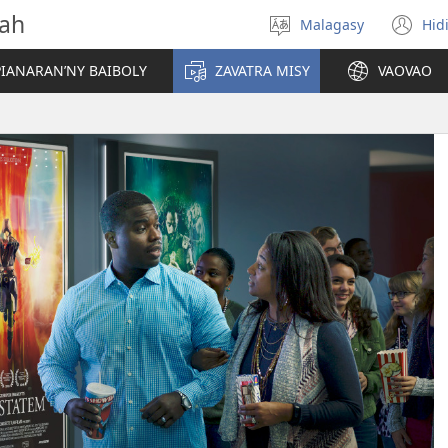
vah
Malagasy
Hid
Hifidy
(m
fiteny
ro
IANARAN’NY BAIBOLY
ZAVATRA MISY
VAOVAO