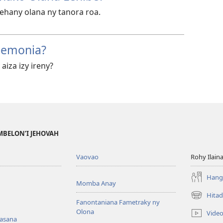
ehany olana ny tanora roa.
Demonia?
aiza izy ireny?
MBELON’I JEHOVAH
Vaovao
Rohy Ilain
Hanga
Momba Anay
Hitad
(manokatr
Fanontaniana Fametraky ny
rohy)
Olona
Vide
nasana