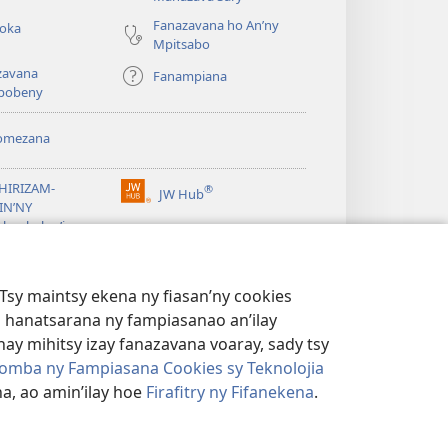
Fanazavana ho An’ny
roka
Mpitsabo
zavana
Fanampiana
pobeny
omezana
a
EHIRIZAM-
®
JW Hub
(manokatra
IN’NY
rohy)
a
lombelon’i
ovah
®
®
ibrary
Watchtower Library
Tsy maintsy ekena ny fiasan’ny cookies
 hanatsarana ny fampiasanao an’ilay
ay mihitsy izay fanazavana voaray, sady tsy
omba ny Fampiasana Cookies sy Teknolojia
a, ao amin’ilay hoe
Firafitry ny Fifanekena
.
AMBARATELO
|
FIRAFITRY NY FIFANEKENA