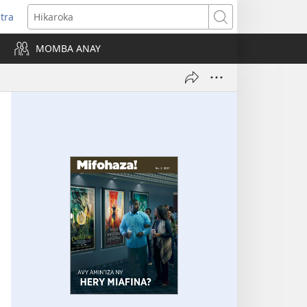
itra
anokatra
Hikaroka
hy)
MOMBA ANAY