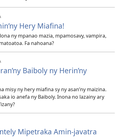
A
in’ny Hery Miafina!
olona ny mpanao mazia, mpamosavy, vampira,
 matoatoa. Fa nahoana?
A
an’ny Baiboly ny Herin’ny
a misy ny hery miafina sy ny asan’ny maizina.
saka io anefa ny Baiboly. Inona no lazainy ary
’izany?
ntely Mipetraka Amin-javatra