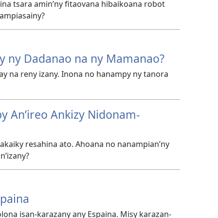
na tsara amin’ny fitaovana hibaikoana robot
 ampiasainy?
y ny Dadanao na ny Mamanao?
ay na reny izany. Inona no hanampy ny tanora
 An’ireo Ankizy Nidonam-
 akaiky resahina ato. Ahoana no nanampian’ny
an’izany?
spaina
olona isan-karazany any Espaina. Misy karazan-