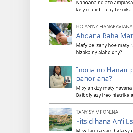
Nahoana no azo ampiasai
kely manidina ny teknika
HO AN’NY FIANAKAVIANA
Ahoana Raha Mat
Mafy be izany hoe maty r
hizaka ny alahelony?
Inona no Hanampy
pahoriana?
Misy ankizy maty havana
Baiboly azy ireo hiatrika 
TANY SY MPONINA
Fitsidihana An’i E
Misy faritra samihafa sy 