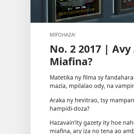
MIFOHAZA!
No. 2 2017 | Avy
Miafina?
Matetika ny filma sy fandahar
mazia, mpilalao ody, na vampir
Araka ny hevitrao, tsy mampan
hampidi-doza?
Hazavain’ity gazety ity hoe na
miafina, ary iza no tena ao amb