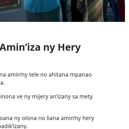
 Amin’iza ny Hery
ana amin’ny tele no ahitana mpanao
a.
inona ve ny mijery an’izany sa mety
hoana ny olona no liana amin’ny hery
adik’izany.