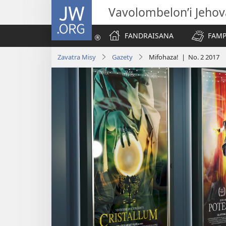
JW.ORG
Vavolombelon’i Jeho
FANDRAISANA
FAMP
Zavatra Misy
Gazety
Mifohaza! | No. 2 2017