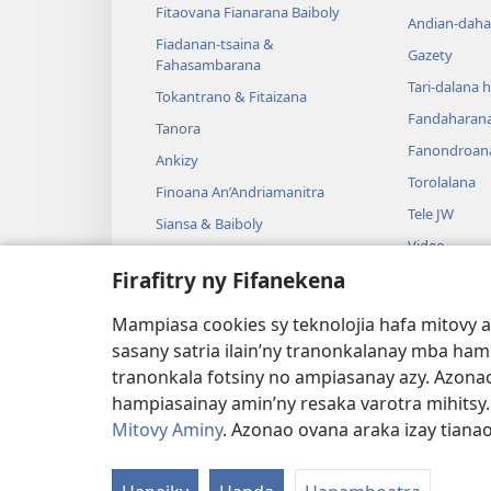
Fitaovana Fianarana Baiboly
Andian-daha
Fiadanan-tsaina &
Gazety
Fahasambarana
Tari-dalana 
Tokantrano & Fitaizana
Fandaharan
Tanora
Fanondroan
Ankizy
Torolalana
Finoana An’Andriamanitra
Tele JW
Siansa & Baiboly
Video
Tantara & Baiboly
Firafitry ny Fifanekena
Mozika
Tantara Ara-
Mampiasa cookies sy teknolojia hafa mitovy 
Tantara Hen
sasany satria ilain’ny tranonkalanay mba ha
tranonkala fotsiny no ampiasanay azy. Azonao
hampiasainay amin’ny resaka varotra mihitsy
Mitovy Aminy
. Azonao ovana araka izay tiana
Copyright
© 2026 Watch Tower Bible and Tra