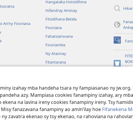
Hangataka Hotsidihina
tsoratra
Hika
Hifandray Aminay
Fitsidihana Betela
Fana
ho An’ny Fivoriana
Anka
Fivoriana
a
Fahatsiarovana
a
Fan
(manokatr
Fivoriambe
rohy)
Ny Ataonay
FIT
BOK
Fitantarana
(manokatr
Vavo
Maneran-tany
rohy)
Jeh
JW L
baiboly
aminy izahay mba handeha tsara ny fampiasanao ny jw.org. 
oina
mpandeha azy. Mampiasa cookies fanampiny izahay, ary mba
 ekena na lavina ireny cookies fanampiny ireny. Tsy hamidin
. Misy fanazavana fanampiny ao amin’ilay hoe
Fifanekena M
o ny zavatra ekenao sy tsy ekenao, na rahoviana na rahovian
ct Society of Pennsylvania.
FIFANEKENA
|
FIFANEKENA MOMBA NY TSI