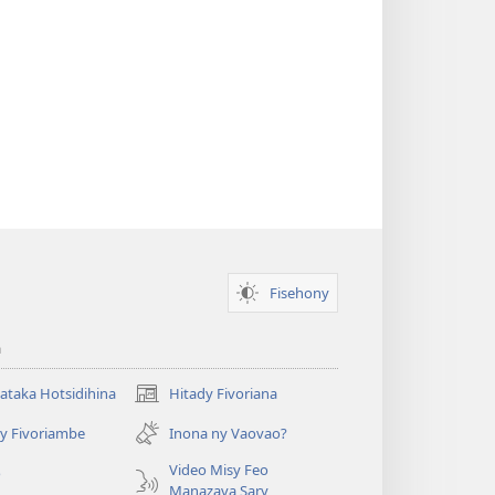
Fisehony
a
taka Hotsidihina
Hitady Fivoriana
(manokatra
rohy)
y Fivoriambe
Inona ny Vaovao?
a
Video Misy Feo
o
Manazava Sary