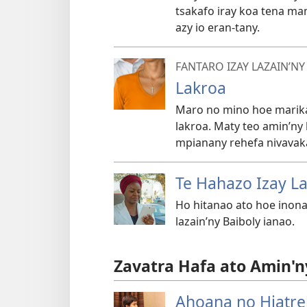
tsakafo iray koa tena ma
azy io eran-tany.
FANTARO IZAY LAZAIN’NY
Lakroa
Maro no mino hoe marika
lakroa. Maty teo amin’ny 
mpianany rehefa nivavak
Te Hahazo Izay La
Ho hitanao ato hoe inona 
lazain’ny Baiboly ianao.
Zavatra Hafa ato Amin'n
Ahoana no Hiatre