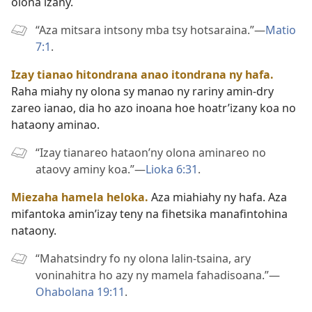
olona izany.
“Aza mitsara intsony mba tsy hotsaraina.”​—
Matio
7:1
.
Izay tianao hitondrana anao itondrana ny hafa.
Raha miahy ny olona sy manao ny rariny amin-dry
zareo ianao, dia ho azo inoana hoe hoatr’izany koa no
hataony aminao.
“Izay tianareo hataon’ny olona aminareo no
ataovy aminy koa.”​—
Lioka 6:31
.
Miezaha hamela heloka.
Aza miahiahy ny hafa. Aza
mifantoka amin’izay teny na fihetsika manafintohina
nataony.
“Mahatsindry fo ny olona lalin-tsaina, ary
voninahitra ho azy ny mamela fahadisoana.”​—
Ohabolana 19:11
.