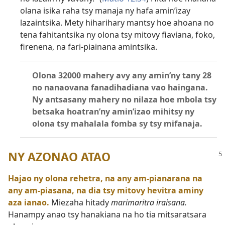
olana isika raha tsy manaja ny hafa amin’izay
lazaintsika. Mety hiharihary mantsy hoe ahoana no
tena fahitantsika ny olona tsy mitovy fiaviana, foko,
firenena, na fari-piainana amintsika.
Olona 32000 mahery avy any amin’ny tany 28
no nanaovana fanadihadiana vao haingana.
Ny antsasany mahery no nilaza hoe mbola tsy
betsaka hoatran’ny amin’izao mihitsy ny
olona tsy mahalala fomba sy tsy mifanaja.
NY AZONAO ATAO
Hajao ny olona rehetra, na any am-pianarana na
any am-piasana, na dia tsy mitovy hevitra aminy
aza ianao.
Miezaha hitady
marimaritra iraisana.
Hanampy anao tsy hanakiana na ho tia mitsaratsara