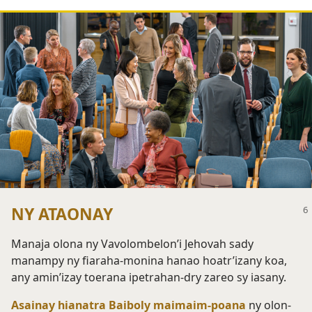
NY ATAONAY
Manaja olona ny Vavolombelon’i Jehovah sady
manampy ny fiaraha-monina hanao hoatr’izany koa,
any amin’izay toerana ipetrahan-dry zareo sy iasany.
Asainay hianatra Baiboly maimaim-poana
ny olon-