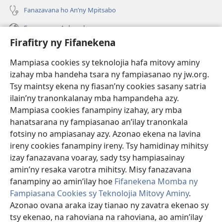
Fanazavana ho An’ny Mpitsabo
Fanazavana Ankapobeny
Firafitry ny Fifanekena
Fanampiana
Mampiasa cookies sy teknolojia hafa mitovy aminy
Fanomezana
izahay mba handeha tsara ny fampiasanao ny jw.org.
(manokatra
rohy)
Tsy maintsy ekena ny fiasan’ny cookies sasany satria
ilain’ny tranonkalanay mba hampandeha azy.
FITEHIRIZAM-BOKIN’NY Vavolombelon’i Jehovah
(manokatra
Mampiasa cookies fanampiny izahay, ary mba
rohy)
®
JW Hub
hanatsarana ny fampiasanao an’ilay tranonkala
(manokatra
fotsiny no ampiasanay azy. Azonao ekena na lavina
rohy)
®
JW Library
ireny cookies fanampiny ireny. Tsy hamidinay mihitsy
izay fanazavana voaray, sady tsy hampiasainay
®
Watchtower Library
amin’ny resaka varotra mihitsy. Misy fanazavana
fanampiny ao amin’ilay hoe
Fifanekena Momba ny
Fampiasana Cookies sy Teknolojia Mitovy Aminy
.
Azonao ovana araka izay tianao ny zavatra ekenao sy
Copyright
© 2026 Watch Tower Bible and Tract Society of Pennsylvania.
tsy ekenao, na rahoviana na rahoviana, ao amin’ilay