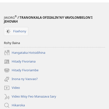
®
JW.ORG
/ TRANONKALA OFISIALIN’NY VAVOLOMBELON’I
JEHOVAH
Fisehony
Rohy Ilaina
Hangataka Hotsidihina
Hitady Fivoriana
(manokatra
rohy)
Hitady Fivoriambe
(manokatra
rohy)
Inona ny Vaovao?
Video
Video Misy Feo Manazava Sary
Hikaroka