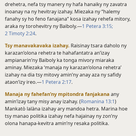
drehetra, nefa tsy manery ny hafa hanaiky ny zavatra
inoanay na ny hevitray izahay. Miezaka ny “halemy
fanahy sy ho feno fanajana” kosa izahay rehefa mitory,
araka ny torohevitry ny Baiboly.​—
1 Petera 3:15;
2 Timoty 2:24
.
Tsy manavakavaka izahay.
Raisinay tsara daholo ny
karazan’olona rehetra te hahafantatra an’izay
ampianarin’ny Baiboly ka tonga mivory miaraka
aminay. Miezaka ‘manaja ny karazan’olona rehetra’
izahay na dia tsy mitovy amin’ny anay aza ny safidy
ataon’izy ireo.​—
1 Petera 2:17
.
Manaja ny fahefan’ny mpitondra fanjakana
any
amin’izay tany misy anay izahay. (
Romanina 13:1
)
Mankatò lalàna izahay ary mandoa hetra. Marina hoe
tsy manao politika izahay nefa hajainay ny zon’ny
olona hanapa-kevitra amin’ny resaka politika.