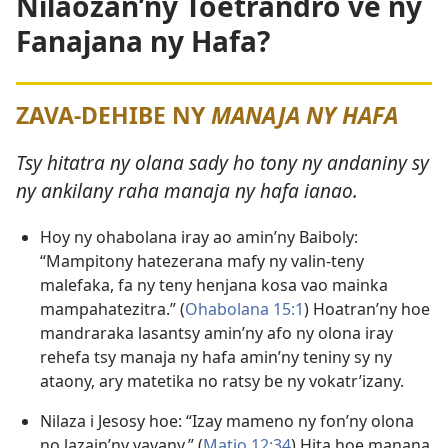
Nilaozan’ny Toetrandro ve ny
Fanajana ny Hafa?
ZAVA-DEHIBE NY
MANAJA NY HAFA
Tsy hitatra ny olana sady ho tony ny andaniny sy
ny ankilany raha manaja ny hafa ianao.
Hoy ny ohabolana iray ao amin’ny Baiboly:
“Mampitony hatezerana mafy ny valin-teny
malefaka, fa ny teny henjana kosa vao mainka
mampahatezitra.” (
Ohabolana 15:1
) Hoatran’ny hoe
mandraraka lasantsy amin’ny afo ny olona iray
rehefa tsy manaja ny hafa amin’ny teniny sy ny
ataony, ary matetika no ratsy be ny vokatr’izany.
Nilaza i Jesosy hoe: “Izay mameno ny fon’ny olona
no lazain’ny vavany.” (
Matio 12:34
) Hita hoe manana