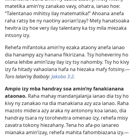
matetika amin’ny zanakao vavy, ohatra, ianao hoe:
“Talentanao mihitsy ilay matematika!” Ahoana anefa
raha ratsy be ny naotiny aorian’izay? Mety hanatsoaka
hevitra izy hoe very ilay talentany ka tsy mila miezaka
intsony izy.
Rehefa mifantoka amin’ny ezaka ataony anefa ianao
dia hanampy azy hanana fikirizana. Tsy hoheveriny ho
olana lehibe amin’izay ilay izy tsy nahomby. Tsy ho kivy
izy fa hitady vahaolana hafa na hiezaka mafy fotsiny.
—
Toro lalan’ny Baiboly:
Jakoba 3:2
.
Ampio izy mba handray soa amin’ny fanakianana
ataonao.
Raha mahay mandanjalanja ianao dia tsy ho
kivy ny zanakao na dia manakiana azy aza ianao. Raha
mazoto midera azy araka ny antonony koa ianao, dia
handray tsara ny torohevitra omenao izy, rehefa misy
zavatra tokony hiezahany. Tena ho afa-po ianareo
mianaka amin’izay, rehefa mahita fahombiazana izy.
—