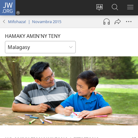
JW.ORG
Hiditra
(manokatra
Hiova
Fikaroha
HA
rohy)
fiteny
ato
Mifohaza! | Novambra 2015
Amin’ny
JW.ORG
HAMAKY AMIN'NY TENY