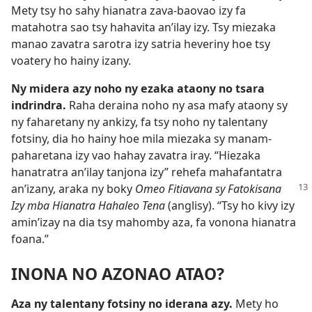
Mety tsy ho sahy hianatra zava-baovao izy fa
matahotra sao tsy hahavita an’ilay izy. Tsy miezaka
manao zavatra sarotra izy satria heveriny hoe tsy
voatery ho hainy izany.
Ny midera azy noho ny ezaka ataony no tsara
indrindra.
Raha deraina noho ny asa mafy ataony sy
ny faharetany ny ankizy, fa tsy noho ny talentany
fotsiny, dia ho hainy hoe mila miezaka sy manam-
paharetana izy vao hahay zavatra iray. “Hiezaka
hanatratra an’ilay tanjona izy” rehefa mahafantatra
an’izany, araka ny boky
Omeo Fitiavana
sy Fatokisana
Izy mba Hianatra Hahaleo Tena
(anglisy). “Tsy ho kivy izy
amin’izay na dia tsy mahomby aza, fa vonona hianatra
foana.”
INONA NO AZONAO ATAO?
Aza ny talentany fotsiny no iderana azy.
Mety ho