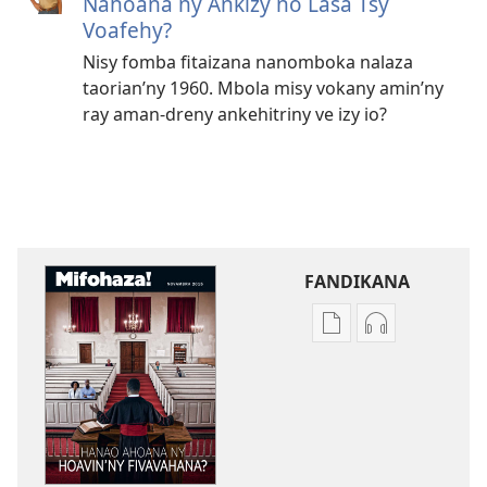
Nahoana ny Ankizy no Lasa Tsy
Voafehy?
Nisy fomba fitaizana nanomboka nalaza
taorian’ny 1960. Mbola misy vokany amin’ny
ray aman-dreny ankehitriny ve izy io?
FANDIKANA
Fandikana
Fandikana
boky
raki-
MIFOHAZA!
peo
Hanao
MIFOHAZA!
Ahoana
Hanao
ny
Ahoana