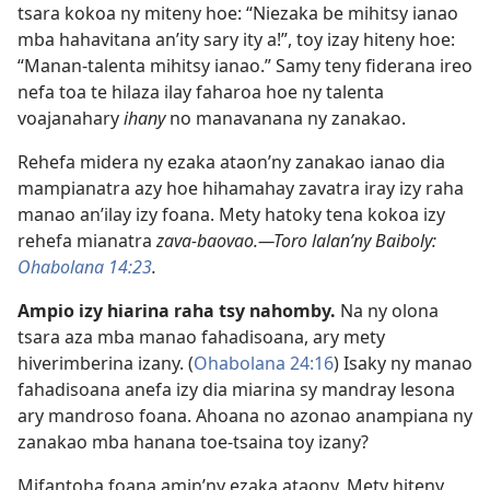
tsara kokoa ny miteny hoe: “Niezaka be mihitsy ianao
mba hahavitana an’ity sary ity a!”, toy izay hiteny hoe:
“Manan-talenta mihitsy ianao.” Samy teny fiderana ireo
nefa toa te hilaza ilay faharoa hoe ny talenta
voajanahary
ihany
no manavanana ny zanakao.
Rehefa midera ny ezaka ataon’ny zanakao ianao dia
mampianatra azy hoe hihamahay zavatra iray izy raha
manao an’ilay izy foana. Mety hatoky tena kokoa izy
rehefa mianatra
zava-baovao.—Toro lalan’ny Baiboly:
Ohabolana 14:23
.
Ampio izy hiarina raha tsy nahomby.
Na ny olona
tsara aza mba manao fahadisoana, ary mety
hiverimberina izany. (
Ohabolana 24:16
) Isaky ny manao
fahadisoana anefa izy dia miarina sy mandray lesona
ary mandroso foana. Ahoana no azonao anampiana ny
zanakao mba hanana toe-tsaina toy izany?
Mifantoha foana amin’ny ezaka ataony. Mety hiteny