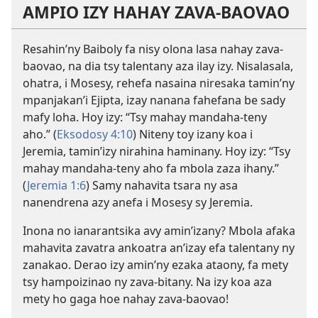
AMPIO IZY HAHAY ZAVA-BAOVAO
Resahin’ny Baiboly fa nisy olona lasa nahay zava-
baovao, na dia tsy talentany aza ilay izy. Nisalasala,
ohatra, i Mosesy, rehefa nasaina niresaka tamin’ny
mpanjakan’i Ejipta, izay nanana fahefana be sady
mafy loha. Hoy izy: “Tsy mahay mandaha-teny
aho.” (
Eksodosy 4:10
) Niteny toy izany koa i
Jeremia, tamin’izy nirahina haminany. Hoy izy: “Tsy
mahay mandaha-teny aho fa mbola zaza ihany.”
(
Jeremia 1:6
) Samy nahavita tsara ny asa
nanendrena azy anefa i Mosesy sy Jeremia.
Inona no ianarantsika avy amin’izany? Mbola afaka
mahavita zavatra ankoatra an’izay efa talentany ny
zanakao. Derao izy amin’ny ezaka ataony, fa mety
tsy hampoizinao ny zava-bitany. Na izy koa aza
mety ho gaga hoe nahay zava-baovao!