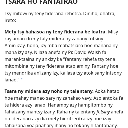
TSARA HO FANTATRAO
Tsy mitovy ny teny fiderana rehetra. Diniho, ohatra,
ireto:
Mety tsy hahasoa ny teny fiderana be loatra.
Misy
ray aman-dreny faly midera ny zanany fotsiny.
Amin’izay, hono, izy mba mahatsiaro hoe manana ny
maha izy azy. Nilaza anefa ny Pr. David Walsh fa
marani-tsaina ny ankizy ka “fantany rehefa tsy tena
mitombina ny teny fiderana atao aminy. Fantany hoe
tsy mendrika an’izany izy, ka lasa tsy atokisany intsony
ianao.”
*
Tsara ny midera azy noho ny talentany.
Aoka hatao
hoe mahay manao sary ny zanakao vavy. Azo antoka fa
te hidera azy ianao. Hanampy azy hampitombo ny
fahaizany mantsy izany. Raha ny talentany
fotsiny
anefa
no ideranao azy dia mety hieritreritra izy hoe izay
fahaizana voajanahary ihany no tokony hifantohany.