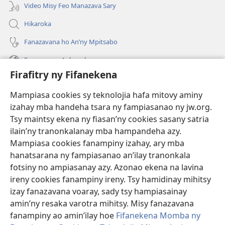
Video Misy Feo Manazava Sary
Hikaroka
Fanazavana ho An’ny Mpitsabo
Fanazavana Ankapobeny
Firafitry ny Fifanekena
Fanampiana
Mampiasa cookies sy teknolojia hafa mitovy aminy
Fanomezana
izahay mba handeha tsara ny fampiasanao ny jw.org.
(manokatra
rohy)
Tsy maintsy ekena ny fiasan’ny cookies sasany satria
ilain’ny tranonkalanay mba hampandeha azy.
FITEHIRIZAM-BOKIN’NY Vavolombelon’i Jehovah
(manokatra
Mampiasa cookies fanampiny izahay, ary mba
rohy)
®
JW Hub
hanatsarana ny fampiasanao an’ilay tranonkala
(manokatra
fotsiny no ampiasanay azy. Azonao ekena na lavina
rohy)
®
JW Library
ireny cookies fanampiny ireny. Tsy hamidinay mihitsy
izay fanazavana voaray, sady tsy hampiasainay
®
Watchtower Library
amin’ny resaka varotra mihitsy. Misy fanazavana
fanampiny ao amin’ilay hoe
Fifanekena Momba ny