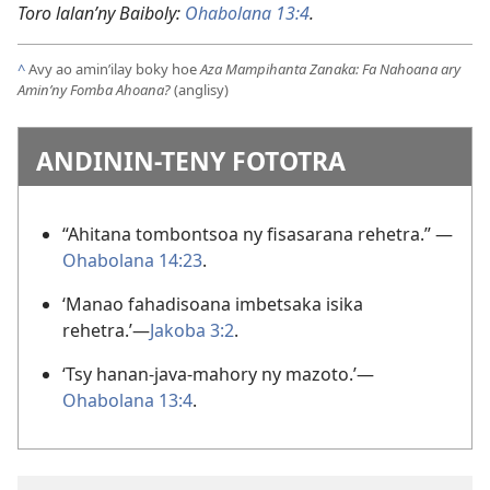
Toro lalan’ny Baiboly:
Ohabolana 13:4
.
^
Avy ao amin’ilay boky hoe
Aza Mampihanta Zanaka: Fa Nahoana ary
Amin’ny Fomba Ahoana?
(anglisy)
ANDININ-TENY FOTOTRA
“Ahitana tombontsoa ny fisasarana rehetra.” —
Ohabolana 14:23
.
‘Manao fahadisoana imbetsaka isika
rehetra.’—
Jakoba 3:2
.
‘Tsy hanan-java-mahory ny mazoto.’—
Ohabolana 13:4
.