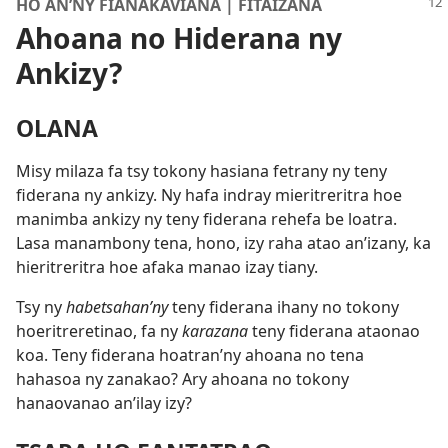
HO AN’NY FIANAKAVIANA | FITAIZANA
Ahoana no Hiderana ny
Ankizy?
OLANA
Misy milaza fa tsy tokony hasiana fetrany ny teny
fiderana ny ankizy. Ny hafa indray mieritreritra hoe
manimba ankizy ny teny fiderana rehefa be loatra.
Lasa manambony tena, hono, izy raha atao an’izany, ka
hieritreritra hoe afaka manao izay tiany.
Tsy ny
habetsahan’ny
teny fiderana ihany no tokony
hoeritreretinao, fa ny
karazana
teny fiderana ataonao
koa. Teny fiderana hoatran’ny ahoana no tena
hahasoa ny zanakao? Ary ahoana no tokony
hanaovanao an’ilay izy?