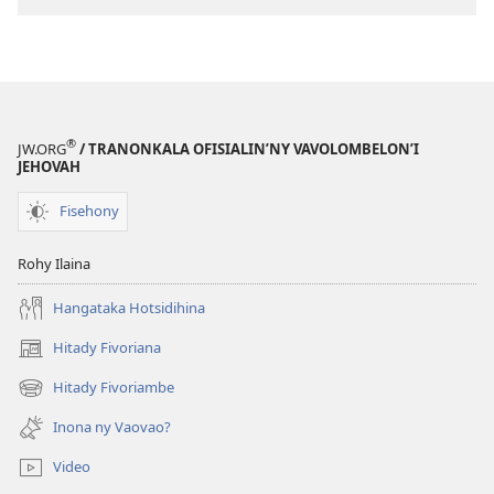
Hoavin’ny
ny
Fivavahana?
Hoavin’ny
Fivavahana?
®
JW.ORG
/ TRANONKALA OFISIALIN’NY VAVOLOMBELON’I
JEHOVAH
Fisehony
Rohy Ilaina
Hangataka Hotsidihina
Hitady Fivoriana
(manokatra
rohy)
Hitady Fivoriambe
(manokatra
rohy)
Inona ny Vaovao?
Video