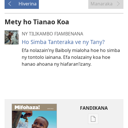
Hiverina
Manaraka
Mety ho Tianao Koa
NY TILIKAMBO FIAMBENANA
Ho Simba Tanteraka ve ny Tany?
Efa nolazain’ny Baiboly mialoha hoe ho simba
ny tontolo iainana. Efa nolazainy koa hoe
hanao ahoana ny hiafaran’izany.
FANDIKANA
Fandikana