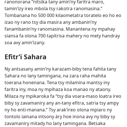
ranonorana “nitsika tany amin’ny faritra maro,
tamin’izy ireo mbola tsy rakotra ranomasina.”
Tombanana ho 500 000 kilaometatra toratelo eo ho eo
izao ny rano tsy dia masira any ambanin’ny
fanambanin’ny ranomasina. Manantena ny mpahay
siansa fa olona 700 tapitrisa mahery no mety handray
soa avy amin’izany.
Efitr’i Sahara
Ny antsasany amin’ny karazam-biby tena fahita tany
Sahara no lany tamingana, na zara raha mahita
toerana honenana. Tena tsy milamina mantsy iny
faritra iny, moa ny mpihaza koa manao ny ataony.
Milaza ny mpikaroka fa “tsy dia voara-maso loatra ireo
biby sy zavamaniry any an-tany efitra, satria tsy ampy
ny ho enti-manana.” Tsy arak’ireo olona mpiaro ny
tontolo iainana intsony àry hoe inona avy ny biby sy
zavamaniry mitady ho lany tamingana. Betsaka