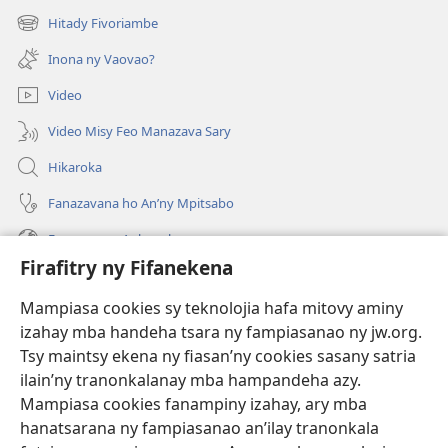
rohy)
Hitady Fivoriambe
(manokatra
rohy)
Inona ny Vaovao?
Video
Video Misy Feo Manazava Sary
Hikaroka
Fanazavana ho An’ny Mpitsabo
Fanazavana Ankapobeny
Firafitry ny Fifanekena
Fanampiana
Mampiasa cookies sy teknolojia hafa mitovy aminy
Fanomezana
izahay mba handeha tsara ny fampiasanao ny jw.org.
(manokatra
rohy)
Tsy maintsy ekena ny fiasan’ny cookies sasany satria
ilain’ny tranonkalanay mba hampandeha azy.
FITEHIRIZAM-BOKIN’NY Vavolombelon’i Jehovah
(manokatra
Mampiasa cookies fanampiny izahay, ary mba
rohy)
®
JW Hub
hanatsarana ny fampiasanao an’ilay tranonkala
(manokatra