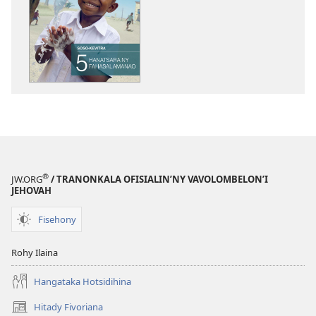
boky
MIFOHAZA!
Soso-
kevitra
5
Hanatsara
ny
Fahasalamanao
®
JW.ORG
/ TRANONKALA OFISIALIN’NY VAVOLOMBELON’I
JEHOVAH
Fisehony
Rohy Ilaina
Hangataka Hotsidihina
Hitady Fivoriana
(manokatra