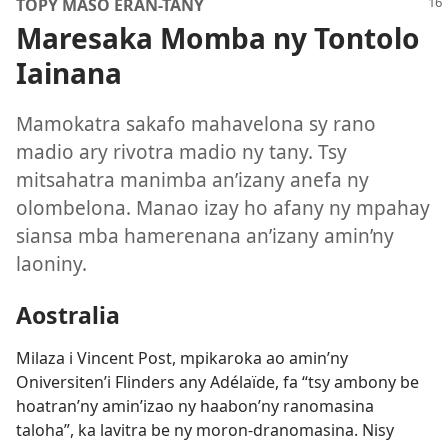
TOPY MASO ERAN-TANY
Maresaka Momba ny Tontolo
Iainana
Mamokatra sakafo mahavelona sy rano
madio ary rivotra madio ny tany. Tsy
mitsahatra manimba an’izany anefa ny
olombelona. Manao izay ho afany ny mpahay
siansa mba hamerenana an’izany amin’ny
laoniny.
Aostralia
Milaza i Vincent Post, mpikaroka ao amin’ny
Oniversiten’i Flinders any Adélaïde, fa “tsy ambony be
hoatran’ny amin’izao ny haabon’ny ranomasina
taloha”, ka lavitra be ny moron-dranomasina. Nisy