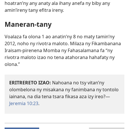
hoatran’ny any anaty ala ihany anefa ny biby any
amin’ireny tany efitra ireny.
Maneran-tany
Voalaza fa olona 1 ao anatin’ny 8 no maty tamin’ny
2012, noho ny rivotra maloto. Milaza ny Fikambanana
Iraisam-pirenena Momba ny Fahasalamana fa “ny
rivotra maloto izao no tena atahorana hahafaty ny
olona.”
ERITRERETO IZAO:
Nahoana no tsy vitan’ny
olombelona ny misakana ny fanimbana ny tontolo
iainana, na dia tena tsara fikasa aza izy ireo?—
Jeremia 10:23
.