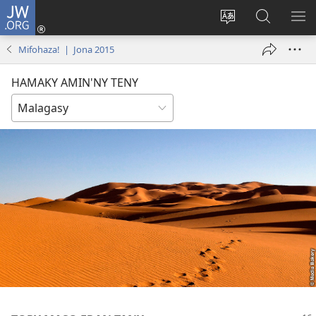
JW.ORG
Hiditra
(manokatra
Hiova
Fikaroha
HA
rohy)
fiteny
ato
Mifohaza! | Jona 2015
Amin’ny
JW.ORG
HAMAKY AMIN'NY TENY