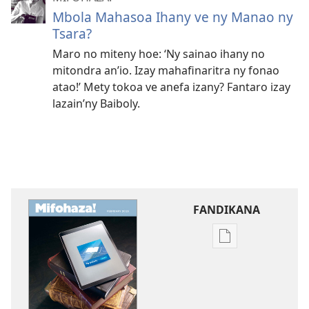
Mbola Mahasoa Ihany ve ny Manao ny
Tsara?
Maro no miteny hoe: ‘Ny sainao ihany no
mitondra an’
io. Izay mahafinaritra ny fonao
atao!’ Mety tokoa ve anefa izany? Fantaro izay
lazain’
ny Baiboly.
FANDIKANA
Fandikana
boky
MIFOHAZA!
Mbola