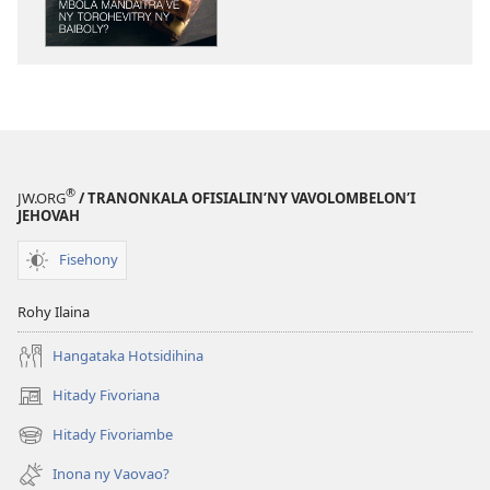
Mandaitra
ve
ny
Torohevitry
ny
Baiboly?
®
JW.ORG
/ TRANONKALA OFISIALIN’NY VAVOLOMBELON’I
JEHOVAH
Fisehony
Rohy Ilaina
Hangataka Hotsidihina
Hitady Fivoriana
(manokatra
rohy)
Hitady Fivoriambe
(manokatra
rohy)
Inona ny Vaovao?