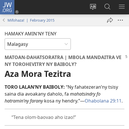
JW.ORG
Hiditra
(manokatra
Hiova
Fikaroha
HA
rohy)
fiteny
ato
Mifohaza! | Febroary 2015
Amin’ny
JW.ORG
HAMAKY AMIN'NY TENY
MATOAN-DAHATSORATRA | MBOLA MANDAITRA VE
NY TOROHEVITRY NY BAIBOLY?
Aza Mora Tezitra
TORO LALAN’NY BAIBOLY:
“Ny fahatezeran’ny tsisy
saina dia avoakany daholo, fa
mahatsindry fo
hatramin’ny farany
kosa ny hendry.”—
Ohabolana 29:11
.
“Tena olom-baovao aho izao!”