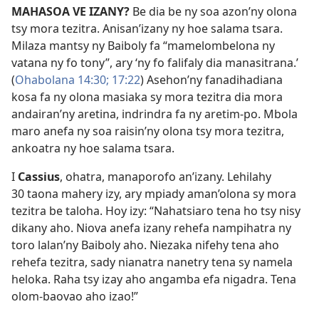
MAHASOA VE IZANY?
Be dia be ny soa azon’ny olona
tsy mora tezitra. Anisan’izany ny hoe salama tsara.
Milaza mantsy ny Baiboly fa “mamelombelona ny
vatana ny fo tony”, ary ‘ny fo falifaly dia manasitrana.’
(
Ohabolana 14:30;
17:22
) Asehon’ny fanadihadiana
kosa fa ny olona masiaka sy mora tezitra dia mora
andairan’ny aretina, indrindra fa ny aretim-po. Mbola
maro anefa ny soa raisin’ny olona tsy mora tezitra,
ankoatra ny hoe salama tsara.
I
Cassius
, ohatra, manaporofo an’izany. Lehilahy
30 taona mahery izy, ary mpiady aman’olona sy mora
tezitra be taloha. Hoy izy: “Nahatsiaro tena ho tsy nisy
dikany aho. Niova anefa izany rehefa nampihatra ny
toro lalan’ny Baiboly aho. Niezaka nifehy tena aho
rehefa tezitra, sady nianatra nanetry tena sy namela
heloka. Raha tsy izay aho angamba efa nigadra. Tena
olom-baovao aho izao!”