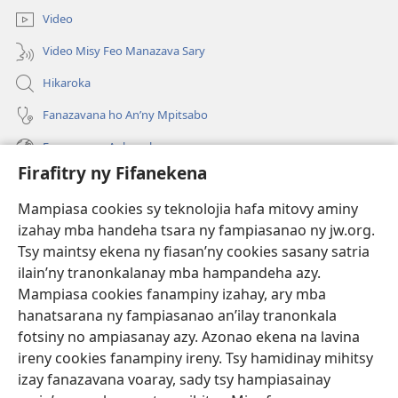
Video
Video Misy Feo Manazava Sary
Hikaroka
Fanazavana ho An’ny Mpitsabo
Fanazavana Ankapobeny
Firafitry ny Fifanekena
Fanampiana
Mampiasa cookies sy teknolojia hafa mitovy aminy
Fanomezana
izahay mba handeha tsara ny fampiasanao ny jw.org.
(manokatra
rohy)
Tsy maintsy ekena ny fiasan’ny cookies sasany satria
ilain’ny tranonkalanay mba hampandeha azy.
FITEHIRIZAM-BOKIN’NY Vavolombelon’i Jehovah
(manokatra
Mampiasa cookies fanampiny izahay, ary mba
rohy)
®
JW Hub
hanatsarana ny fampiasanao an’ilay tranonkala
(manokatra
fotsiny no ampiasanay azy. Azonao ekena na lavina
rohy)
®
JW Library
ireny cookies fanampiny ireny. Tsy hamidinay mihitsy
izay fanazavana voaray, sady tsy hampiasainay
®
Watchtower Library