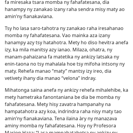
fa miresaka tsara momba ny fahafatesana, dia
hanampy ny zanakao izany raha sendra misy maty ao
amin’ny fianakaviana.
Tsy ho lasa saro-tahotra ny zanakao raha iresahanao
momba ny fahafatesana. Vao mainka aza izany
hanampy azy tsy hatahotra. Mety ho diso hevitra anefa
izy, ka mila manitsy azy ianao. Milaza, ohatra, ny
manam-pahaizana fa matetika ny ankizy latsaka ny
enin-taona no tsy mahalala hoe tsy mifoha intsony ny
maty. Rehefa manao “maty” mantsy izy ireo, dia
vetivety ihany dia manao “velona” indray.
Mihatonga saina anefa ny ankizy rehefa mihalehibe, ka
mety hametraka fanontaniana be dia be momba ny
fahafatesana. Mety hisy zavatra hampanahy na
hampatahotra azy koa, indrindra raha nisy maty tao
amin’ny fianakaviana. Tena ilaina àry ny manazava
aminy momba ny fahafatesana. Hoy ny Profesora
Marion Haza: “Lasa mampahatahotra ny ankizy ny