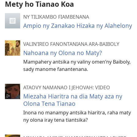
Mety ho Tianao Koa
NY TILIKAMBO FIAMBENANA
Ampio ny Zanakao Hizaka ny Alahelony
VALIN’IREO FANONTANIANA ARA-BAIBOLY
Nahoana ny Olona no Maty?
Mampahery antsika ny valiny omen’ny Baiboly,
sady manome fanantenana.
ATAOVY NAMANAO I JEHOVAH: VIDEO
Miezaha Hiaritra na dia Maty aza ny
Olona Tena Tianao
Inona no manampy antsika hiaritra, raha maty
ny olona iray tena tiantsika?