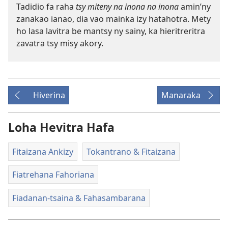
Tadidio fa raha
tsy miteny na inona na inona
amin’ny
zanakao ianao, dia vao mainka izy hatahotra. Mety
ho lasa lavitra be mantsy ny sainy, ka hieritreritra
zavatra tsy misy akory.
Hiverina
Manaraka
Loha Hevitra Hafa
Fitaizana Ankizy
Tokantrano & Fitaizana
Fiatrehana Fahoriana
Fiadanan-tsaina & Fahasambarana