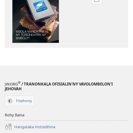
Fandikana
boky
MIFOHAZA!
Mbola
Mandaitra
ve
ny
Torohevitry
ny
Baiboly?
®
JW.ORG
/ TRANONKALA OFISIALIN’NY VAVOLOMBELON’I
JEHOVAH
Fisehony
Rohy Ilaina
Hangataka Hotsidihina