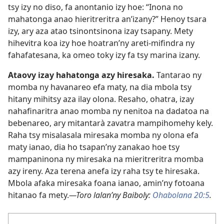
tsy izy no diso, fa anontanio izy hoe: “Inona no
mahatonga anao hieritreritra an’izany?” Henoy tsara
izy, ary aza atao tsinontsinona izay tsapany. Mety
hihevitra koa izy hoe hoatran’ny areti-mifindra ny
fahafatesana, ka omeo toky izy fa tsy marina izany.
Ataovy izay hahatonga azy hiresaka.
Tantarao ny
momba ny havanareo efa maty, na dia mbola tsy
hitany mihitsy aza ilay olona. Resaho, ohatra, izay
nahafinaritra anao momba ny nenitoa na dadatoa na
bebenareo, ary mitantarà zavatra mampihomehy kely.
Raha tsy misalasala miresaka momba ny olona efa
maty ianao, dia ho tsapan’ny zanakao hoe tsy
mampaninona ny miresaka na mieritreritra momba
azy ireny. Aza terena anefa izy raha tsy te hiresaka.
Mbola afaka miresaka foana ianao, amin’ny fotoana
hitanao fa mety.
—Toro lalan’ny Baiboly:
Ohabolana 20:5
.