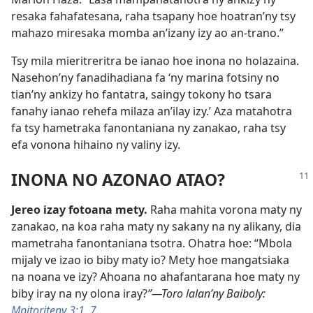
resaka fahafatesana, raha tsapany hoe hoatran’ny tsy
mahazo miresaka momba an’izany izy ao an-trano.”
Tsy mila mieritreritra be ianao hoe inona no holazaina.
Nasehon’ny fanadihadiana fa ‘ny marina fotsiny no
tian’ny ankizy ho fantatra, saingy tokony ho tsara
fanahy ianao rehefa milaza an’ilay izy.’ Aza matahotra
fa tsy hametraka fanontaniana ny zanakao, raha tsy
efa vonona hihaino ny valiny izy.
INONA NO AZONAO ATAO?
Jereo izay fotoana mety.
Raha mahita vorona maty ny
zanakao, na koa raha maty ny sakany na ny alikany, dia
mametraha fanontaniana tsotra. Ohatra hoe: “Mbola
mijaly ve izao io biby maty io? Mety hoe mangatsiaka
na noana ve izy? Ahoana no ahafantarana hoe maty ny
biby iray na ny olona iray?
”—Toro lalan’ny Baiboly:
Mpitoriteny 3:1,
7
.