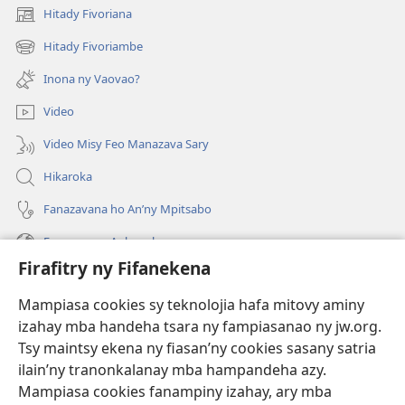
Hitady Fivoriana
(manokatra
rohy)
Hitady Fivoriambe
(manokatra
rohy)
Inona ny Vaovao?
Video
Video Misy Feo Manazava Sary
Hikaroka
Fanazavana ho An’ny Mpitsabo
Fanazavana Ankapobeny
Firafitry ny Fifanekena
Fanampiana
Mampiasa cookies sy teknolojia hafa mitovy aminy
Fanomezana
izahay mba handeha tsara ny fampiasanao ny jw.org.
(manokatra
rohy)
Tsy maintsy ekena ny fiasan’ny cookies sasany satria
ilain’ny tranonkalanay mba hampandeha azy.
FITEHIRIZAM-BOKIN’NY Vavolombelon’i Jehovah
(manokatra
Mampiasa cookies fanampiny izahay, ary mba
rohy)