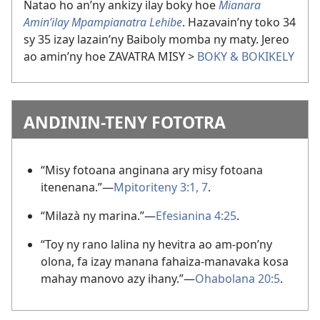
Natao ho an’ny ankizy ilay boky hoe
Mianara
Amin’ilay Mpampianatra Lehibe
. Hazavain’ny toko 34
sy 35 izay lazain’ny Baiboly momba ny maty. Jereo
ao amin’ny hoe ZAVATRA MISY >
BOKY & BOKIKELY
ANDININ-TENY FOTOTRA
“Misy fotoana anginana ary misy fotoana
itenenana.”—
Mpitoriteny 3:1,
7
.
“Milazà ny marina.”—
Efesianina 4:25
.
“Toy ny rano lalina ny hevitra ao am-pon’ny
olona, fa izay manana fahaiza-manavaka kosa
mahay manovo azy ihany.”—
Ohabolana 20:5
.