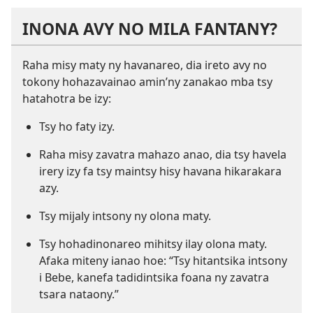
INONA AVY NO MILA FANTANY?
Raha misy maty ny havanareo, dia ireto avy no
tokony hohazavainao amin’ny zanakao mba tsy
hatahotra be izy:
Tsy ho faty izy.
Raha misy zavatra mahazo anao, dia tsy havela
irery izy fa tsy maintsy hisy havana hikarakara
azy.
Tsy mijaly intsony ny olona maty.
Tsy hohadinonareo mihitsy ilay olona maty.
Afaka miteny ianao hoe: “Tsy hitantsika intsony
i Bebe, kanefa tadidintsika foana ny zavatra
tsara nataony.”