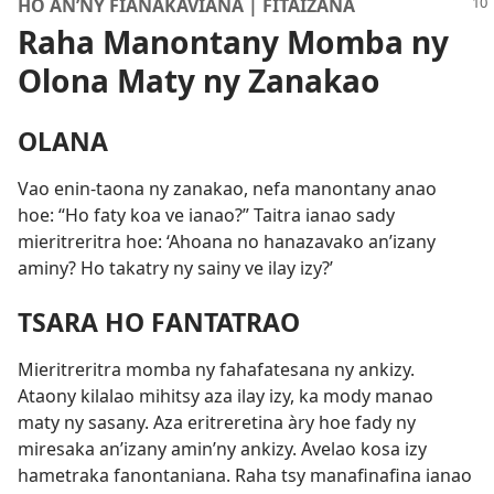
HO AN’NY FIANAKAVIANA | FITAIZANA
Raha Manontany Momba ny
Olona Maty ny Zanakao
OLANA
Vao enin-taona ny zanakao, nefa manontany anao
hoe: “Ho faty koa ve ianao?” Taitra ianao sady
mieritreritra hoe: ‘Ahoana no hanazavako an’izany
aminy? Ho takatry ny sainy ve ilay izy?’
TSARA HO FANTATRAO
Mieritreritra momba ny fahafatesana ny ankizy.
Ataony kilalao mihitsy aza ilay izy, ka mody manao
maty ny sasany. Aza eritreretina àry hoe fady ny
miresaka an’izany amin’ny ankizy. Avelao kosa izy
hametraka fanontaniana. Raha tsy manafinafina ianao