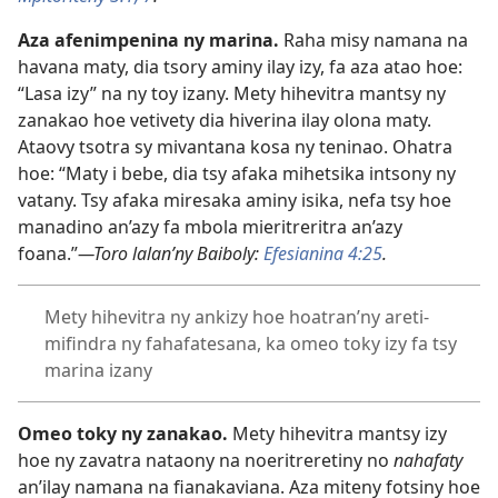
Aza afenimpenina ny marina.
Raha misy namana na
havana maty, dia tsory aminy ilay izy, fa aza atao hoe:
“Lasa izy” na ny toy izany. Mety hihevitra mantsy ny
zanakao hoe vetivety dia hiverina ilay olona maty.
Ataovy tsotra sy mivantana kosa ny teninao. Ohatra
hoe: “Maty i bebe, dia tsy afaka mihetsika intsony ny
vatany. Tsy afaka miresaka aminy isika, nefa tsy hoe
manadino an’azy fa mbola mieritreritra an’azy
foana.”
—Toro lalan’ny Baiboly:
Efesianina 4:25
.
Mety hihevitra ny ankizy hoe hoatran’ny areti-
mifindra ny fahafatesana, ka omeo toky izy fa tsy
marina izany
Omeo toky ny zanakao.
Mety hihevitra mantsy izy
hoe ny zavatra nataony na noeritreretiny no
nahafaty
an’ilay namana na fianakaviana. Aza miteny fotsiny hoe