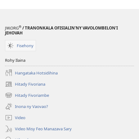
Fiainana?
®
JW.ORG
/ TRANONKALA OFISIALIN’NY VAVOLOMBELON’I
JEHOVAH
Fisehony
Rohy Ilaina
Hangataka Hotsidihina
Hitady Fivoriana
(manokatra
rohy)
Hitady Fivoriambe
(manokatra
rohy)
Inona ny Vaovao?
Video
Video Misy Feo Manazava Sary