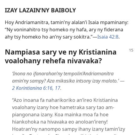
IZAY LAZAIN’NY BAIBOLY
Hoy Andriamanitra, tamin’ny alalan’i Isaia mpaminany:
“Ny voninahitro tsy homeko ny hafa, ary ny fiderana
ahy tsy homeko ho an’ny sary sokitra.”—
Isaia 42:8
.
Nampiasa sary ve ny Kristianina
voalohany rehefa nivavaka?
‘Inona no ifanarahan’ny tempolin’Andriamanitra
amin’ny sampy? Aza mikasika intsony izay maloto.’ —
2 Korintianina 6:16, 17
.
“Azo inoana fa naharikoriko an’ireo Kristianina
voalohany izany hoe hametraka sary tao am-
piangonana izany. Koa mainka moa fa hoe
hiankohoka na hivavaka eo anoloan’ireny!
Hoatran’ny nanompo sampy ihany izany tamin’izy