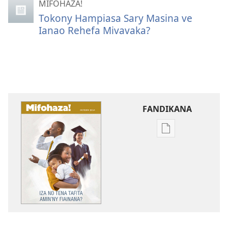
MIFOHAZA!
Tokony Hampiasa Sary Masina ve
Ianao Rehefa Mivavaka?
FANDIKANA
Fandikana
boky
MIFOHAZA!
Iza
no
Tena
Tafita
Amin’ny