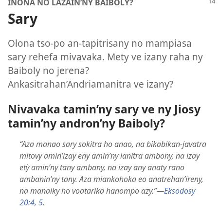
INONA NO LAZAIN’NY BAIBOLY?
Sary
Olona tso-po an-tapitrisany no mampiasa
sary rehefa mivavaka. Mety ve izany raha ny
Baiboly no jerena?
Ankasitrahan’Andriamanitra ve izany?
Nivavaka tamin’ny sary ve ny Jiosy
tamin’ny andron’ny Baiboly?
“Aza manao sary sokitra ho anao, na bikabikan-javatra
mitovy amin’izay eny amin’ny lanitra ambony, na izay
etỳ amin’ny tany ambany, na izay any anaty rano
ambanin’ny tany. Aza miankohoka eo anatrehan’ireny,
na manaiky ho voatarika hanompo azy.”—
Eksodosy
20:4, 5
.