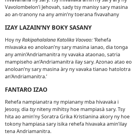
Vavolombelon’i Jehovah, sady tsy manisy sary masina
ao an-tranony na any amin’ny toerana fivavahany
IZAY LAZAIN’NY BOKY SASANY
Hoy ny
Rakipahalalana Katolika Vaovao:
‘Rehefa
mivavaka eo anoloan’ny sary masina ianao, dia tonga
any amin’Andriamanitra ny vavaka ataonao, satria
mampiseho an’Andriamanitra ilay sary. Azonao atao eo
anoloan’ny sary masina àry ny vavaka tianao hatolotra
an’Andriamanitra.’
FANTARO IZAO
Rehefa nampianatra ny mpianany mba hivavaka i
Jesosy, dia
tsy
niteny mihitsy hoe mampiasà sary. Tsy
hita ao amin’ny Soratra Grika Kristianina akory ny hoe
tokony hampiasa sary isika rehefa hivavaka amin’ilay
tena Andriamanitra.