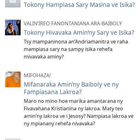
Tokony Hampiasa Sary Masina ve Isika?
VALIN’IREO FANONTANIANA ARA-BAIBOLY
Tokony Hivavaka Amin’ny Sary ve Isika?
Tsy mampaninona an’Andriamanitra ve raha
mampiasa sary na sampy isika rehefa
mivavaka aminy?
MIFOHAZA!
Mifanaraka Amin’ny Baiboly ve ny
Fampiasana Lakroa?
Maro no mino hoe marika amantarana ny
Fivavahana Kristianina ny lakroa. Maty teo
amin’ny lakroa ve i Jesosy? Nampiasa lakroa ve
ny mpianany rehefa nivavaka?