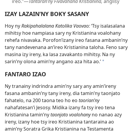
ireo.”—
Tantaran’ny Fivavahana Kristianina,
anglisy
IZAY LAZAIN’NY BOKY SASANY
Hoy ny
Rakipahalalana Katolika Vaovao:
‘Tsy isalasalana
mihitsy hoe nampiasa sary ny Kristianina voalohany
rehefa nivavaka. Porofon’izany ireo fasana ambanin’ny
tany nandevenana an’ireo Kristianina taloha. Feno sary
masina izy ireny, ka lasa zavakanto mihitsy. Na ny
sarin’ny olona amin’ny angano aza hita ao.’
*
FANTARO IZAO
Ny tranainy indrindra amin’ny sary any amin’ireny
fasana ambanin’ny tany ireny, dia tamin’ny taonjato
fahatelo, na 200 taona teo ho eo
taorian’ny
nahafatesan’i Jesosy. Midika izany fa tsy ireo tena
Kristianina tamin’ny
taonjato voalohany
no nanao azy
ireny, izany hoe tsy ireo Kristianina tantaraina ao
amin’ny Soratra Grika Kristianina na Testamenta