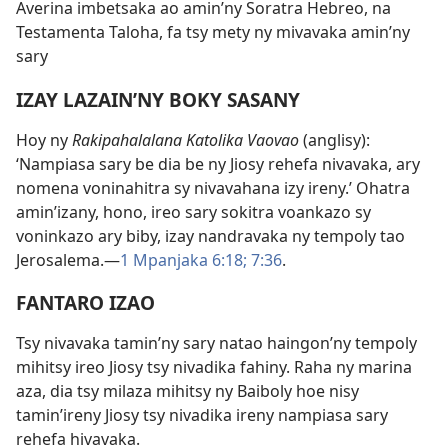
Averina imbetsaka ao amin’ny Soratra Hebreo, na
Testamenta Taloha, fa tsy mety ny mivavaka amin’ny
sary
IZAY LAZAIN’NY BOKY SASANY
Hoy ny
Rakipahalalana Katolika Vaovao
(anglisy):
‘Nampiasa sary be dia be ny Jiosy rehefa nivavaka, ary
nomena voninahitra sy nivavahana izy ireny.’ Ohatra
amin’izany, hono, ireo sary sokitra voankazo sy
voninkazo ary biby, izay nandravaka ny tempoly tao
Jerosalema.—
1 Mpanjaka 6:18;
7:36
.
FANTARO IZAO
Tsy nivavaka tamin’ny sary natao haingon’ny tempoly
mihitsy ireo Jiosy tsy nivadika fahiny. Raha ny marina
aza, dia tsy milaza mihitsy ny Baiboly hoe nisy
tamin’ireny Jiosy tsy nivadika ireny nampiasa sary
rehefa hivavaka.