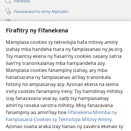
Hikaroka
Fanazavana ho An’ny Mpitsabo
Fanazavana Ankapobeny
Firafitry ny Fifanekena
Fanampiana
Mampiasa cookies sy teknolojia hafa mitovy aminy
Fanomezana
izahay mba handeha tsara ny fampiasanao ny jw.org.
(manokatra
rohy)
Tsy maintsy ekena ny fiasan’ny cookies sasany satria
ilain’ny tranonkalanay mba hampandeha azy.
FITEHIRIZAM-BOKIN’NY Vavolombelon’i Jehovah
(manokatra
Mampiasa cookies fanampiny izahay, ary mba
rohy)
®
JW Hub
hanatsarana ny fampiasanao an’ilay tranonkala
(manokatra
fotsiny no ampiasanay azy. Azonao ekena na lavina
rohy)
®
JW Library
ireny cookies fanampiny ireny. Tsy hamidinay mihitsy
izay fanazavana voaray, sady tsy hampiasainay
®
Watchtower Library
amin’ny resaka varotra mihitsy. Misy fanazavana
fanampiny ao amin’ilay hoe
Fifanekena Momba ny
Fampiasana Cookies sy Teknolojia Mitovy Aminy
.
Azonao ovana araka izay tianao ny zavatra ekenao sy