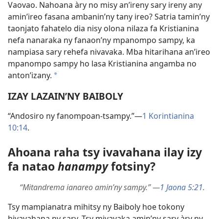
Vaovao. Nahoana àry no misy an’ireny sary ireny any
amin’ireo fasana ambanin’ny tany ireo? Satria tamin’ny
taonjato fahatelo dia nisy olona nilaza fa Kristianina
nefa nanaraka ny fanaon’ny mpanompo sampy, ka
nampiasa sary rehefa nivavaka. Mba hitarihana an’ireo
mpanompo sampy ho lasa Kristianina angamba no
anton’izany.
*
IZAY LAZAIN’NY BAIBOLY
“Andosiro ny fanompoan-tsampy.”—
1 Korintianina
10:14
.
Ahoana raha tsy ivavahana ilay izy
fa natao
hanampy
fotsiny?
“Mitandrema ianareo amin’ny sampy.” —
1 Jaona 5:21
.
Tsy mampianatra mihitsy ny Baiboly hoe tokony
hivavahana ny sary. Tsy mivavaka amin’ny sary àry ny