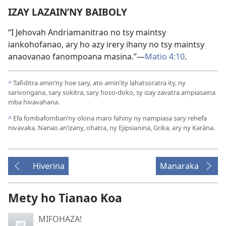
IZAY LAZAIN’NY BAIBOLY
“I Jehovah Andriamanitrao no tsy maintsy
iankohofanao, ary ho azy irery ihany no tsy maintsy
anaovanao fanompoana masina.”—
Matio 4:10
.
^
Tafiditra amin’ny hoe sary, ato amin’ity lahatsoratra ity, ny
sarivongana, sary sokitra, sary hoso-doko, sy izay zavatra ampiasaina
mba hivavahana.
^
Efa fombafomban’ny olona maro fahiny ny nampiasa sary rehefa
nivavaka. Nanao an’izany, ohatra, ny Ejipsianina, Grika, ary ny Karàna.
Hiverina
Manaraka
Mety ho Tianao Koa
MIFOHAZA!