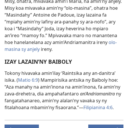
Misy, ohatra, mivavaka amin’i Maria, na amin’ny anjely.
Misy koa mivavaka amin’ny “olo-masina”, ohatra hoe
“Masindahy” Antoine de Padoue, izay lazaina fa
“mpiahy amin’ny lafiny ara-panahy sy ara-nofo”, ary
koa i “Masindahy” Joda, izay heverina ho mpiaro
an’ireo “mamoy fo.” Mpivavaka maro no manantena
hoe hanelanelana azy amin’Andriamanitra ireny
olo-
masina sy anjely
ireny.
IZAY LAZAIN’NY BAIBOLY
Tokony hivavaka amin’ilay ‘Raintsika any an-danitra’
isika. (
Matio 6:9
) Mampirisika antsika ny Baiboly hoe:
“Aza manahy na amin’inona na amin’inona, fa amin’ny
zava-drehetra, dia ampahafantaro
an’Andriamanitra
ny
fangatahanareo, amin’ny alalan’ny vavaka sy ny
fitalahoana mbamin’ny fisaorana.”
—
Filipianina 4:6
.