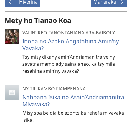
Hiverina
Manaraka
Mety ho Tianao Koa
VALIN’IREO FANONTANIANA ARA-BAIBOLY
Inona no Azoko Angatahina Amin’ny
Vavaka?
Tsy misy dikany amin’Andriamanitra ve ny
zavatra mampiady saina anao, ka tsy mila
resahina amin’ny vavaka?
NY TILIKAMBO FIAMBENANA
Nahoana Isika no Asain’Andriamanitra
Mivavaka?
Misy soa be dia be azontsika rehefa mivavaka
isika.