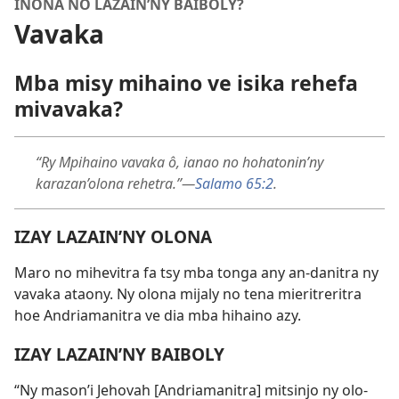
INONA NO LAZAIN’NY BAIBOLY?
Vavaka
Mba misy mihaino ve isika rehefa
mivavaka?
“Ry Mpihaino vavaka ô, ianao no hohatonin’ny
karazan’olona rehetra.”
—
Salamo 65:2
.
IZAY LAZAIN’NY OLONA
Maro no mihevitra fa tsy mba tonga any an-danitra ny
vavaka ataony. Ny olona mijaly no tena mieritreritra
hoe Andriamanitra ve dia mba hihaino azy.
IZAY LAZAIN’NY BAIBOLY
“Ny mason’i Jehovah [Andriamanitra] mitsinjo ny olo-