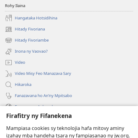
Rohy Ilaina
Hangataka Hotsidihina
Hitady Fivoriana
(manokatra
rohy)
Hitady Fivoriambe
(manokatra
rohy)
Inona ny Vaovao?
Video
Video Misy Feo Manazava Sary
Hikaroka
Fanazavana ho An’ny Mpitsabo
Fanazavana Ankapobeny
Firafitry ny Fifanekena
Fanampiana
Mampiasa cookies sy teknolojia hafa mitovy aminy
Fanomezana
izahay mba handeha tsara ny fampiasanao ny jw.org.
(manokatra