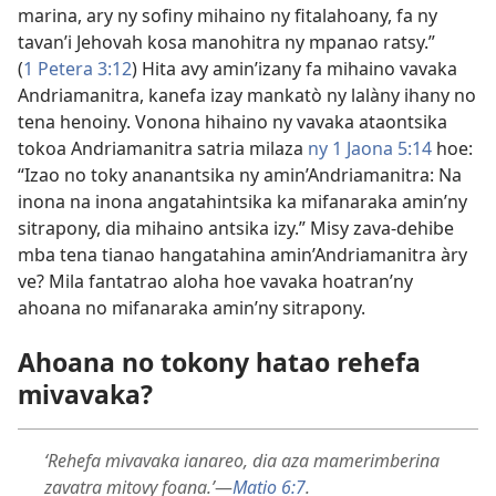
marina, ary ny sofiny mihaino ny fitalahoany, fa ny
tavan’i Jehovah kosa manohitra ny mpanao ratsy.”
(
1 Petera 3:12
) Hita avy amin’izany fa mihaino vavaka
Andriamanitra, kanefa izay mankatò ny lalàny ihany no
tena henoiny. Vonona hihaino ny vavaka ataontsika
tokoa Andriamanitra satria milaza
ny 1 Jaona 5:14
hoe:
“Izao no toky ananantsika ny amin’Andriamanitra: Na
inona na inona angatahintsika ka mifanaraka amin’ny
sitrapony, dia mihaino antsika izy.” Misy zava-dehibe
mba tena tianao hangatahina amin’Andriamanitra àry
ve? Mila fantatrao aloha hoe vavaka hoatran’ny
ahoana no mifanaraka amin’ny sitrapony.
Ahoana no tokony hatao rehefa
mivavaka?
‘Rehefa mivavaka ianareo, dia aza mamerimberina
zavatra mitovy foana.’
—
Matio 6:7
.