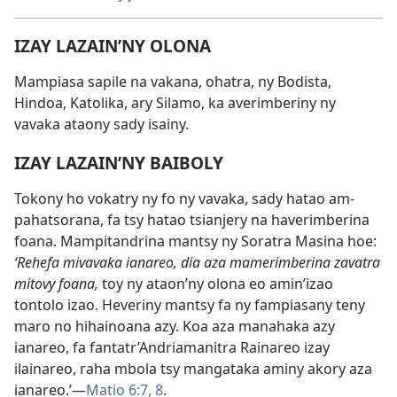
IZAY LAZAIN’NY OLONA
Mampiasa sapile na vakana, ohatra, ny Bodista,
Hindoa, Katolika, ary Silamo, ka averimberiny ny
vavaka ataony sady isainy.
IZAY LAZAIN’NY BAIBOLY
Tokony ho vokatry ny fo ny vavaka, sady hatao am-
pahatsorana, fa tsy hatao tsianjery na haverimberina
foana. Mampitandrina mantsy ny Soratra Masina hoe:
‘Rehefa mivavaka ianareo, dia aza mamerimberina zavatra
mitovy foana,
toy ny ataon’ny olona eo amin’izao
tontolo izao. Heveriny mantsy fa ny fampiasany teny
maro no hihainoana azy. Koa aza manahaka azy
ianareo, fa fantatr’Andriamanitra Rainareo izay
ilainareo, raha mbola tsy mangataka aminy akory aza
ianareo.’
—
Matio 6:7, 8
.