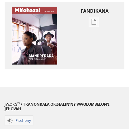
FANDIKANA
Fandikana
boky
MIFOHAZA!
Mandreraka
Anao
ve
ny
Asanao?
®
JW.ORG
/ TRANONKALA OFISIALIN’NY VAVOLOMBELON’I
JEHOVAH
Fisehony