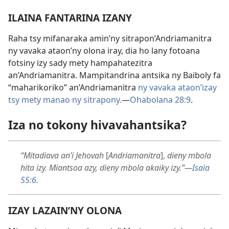
ILAINA FANTARINA IZANY
Raha tsy mifanaraka amin’ny sitrapon’Andriamanitra
ny vavaka ataon’ny olona iray, dia ho lany fotoana
fotsiny izy sady mety hampahatezitra
an’Andriamanitra. Mampitandrina antsika ny Baiboly fa
“maharikoriko” an’Andriamanitra
ny vavaka ataon’izay
tsy mety manao ny sitrapony.
—
Ohabolana 28:9
.
Iza no tokony hivavahantsika?
“Mitadiava an’i Jehovah
[
Andriamanitra
],
dieny mbola
hita izy. Miantsoa azy, dieny mbola akaiky izy.”
—
Isaia
55:6
.
IZAY LAZAIN’NY OLONA