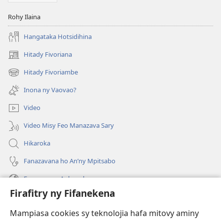
Rohy Ilaina
Hangataka Hotsidihina
Hitady Fivoriana
(manokatra
rohy)
Hitady Fivoriambe
(manokatra
rohy)
Inona ny Vaovao?
Video
Video Misy Feo Manazava Sary
Hikaroka
Fanazavana ho An’ny Mpitsabo
Fanazavana Ankapobeny
Firafitry ny Fifanekena
Fanampiana
Mampiasa cookies sy teknolojia hafa mitovy aminy