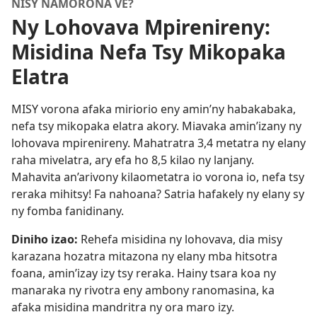
NISY NAMORONA VE?
Ny Lohovava Mpirenireny:
Misidina Nefa Tsy Mikopaka
Elatra
MISY vorona afaka miriorio eny amin’ny habakabaka,
nefa tsy mikopaka elatra akory. Miavaka amin’izany ny
lohovava mpirenireny. Mahatratra 3,4 metatra ny elany
raha mivelatra, ary efa ho 8,5 kilao ny lanjany.
Mahavita an’arivony kilaometatra io vorona io, nefa tsy
reraka mihitsy! Fa nahoana? Satria hafakely ny elany sy
ny fomba fanidinany.
Diniho izao:
Rehefa misidina ny lohovava, dia misy
karazana hozatra mitazona ny elany mba hitsotra
foana, amin’izay izy tsy reraka. Hainy tsara koa ny
manaraka ny rivotra eny ambony ranomasina, ka
afaka misidina mandritra ny ora maro izy.