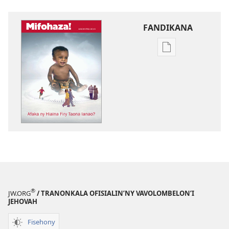
FANDIKANA
Fandikana
boky
MIFOHAZA!
Afaka
ny
Hiaina
Firy
Taona
Ianao?
®
JW.ORG
/ TRANONKALA OFISIALIN’NY VAVOLOMBELON’I
JEHOVAH
Fisehony