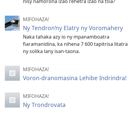
nisy namorona izao rehetra izao na tsia?
MIFOHAZA!
Ny Tendron’ny Elatry ny Voromahery
Naka tahaka azy io ny mpanamboatra
fiaramanidina, ka nihena 7 600 tapitrisa litatra
ny solika lany isan-taona.
MIFOHAZA!
Voron-dranomasina Lehibe Indrindra!
MIFOHAZA!
Ny Trondrovata