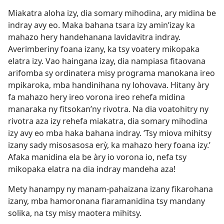
Miakatra aloha izy, dia somary mihodina, ary midina be
indray avy eo. Maka bahana tsara izy amin’izay ka
mahazo hery handehanana lavidavitra indray.
Averimberiny foana izany, ka tsy voatery mikopaka
elatra izy. Vao haingana izay, dia nampiasa fitaovana
arifomba sy ordinatera misy programa manokana ireo
mpikaroka, mba handinihana ny lohovava. Hitany àry
fa mahazo hery ireo vorona ireo rehefa midina
manaraka ny fitsokan’ny rivotra. Na dia voatohitry ny
rivotra aza izy rehefa miakatra, dia somary mihodina
izy avy eo mba haka bahana indray. ‘Tsy miova mihitsy
izany sady misosasosa erỳ, ka mahazo hery foana izy.’
Afaka manidina ela be àry io vorona io, nefa tsy
mikopaka elatra na dia indray mandeha aza!
Mety hanampy ny manam-pahaizana izany fikarohana
izany, mba hamoronana fiaramanidina tsy mandany
solika, na tsy misy maotera mihitsy.