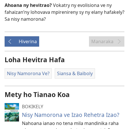
Ahoana ny hevitrao?
Vokatry ny evolisiona ve ny
fahaizan’ny lohovava mpirenireny sy ny elany hafakely?
Sa nisy namorona?
Hiverina
Manaraka
Loha Hevitra Hafa
Nisy Namorona Ve?
Siansa & Baiboly
Mety ho Tianao Koa
BOKIKELY
Nisy Namorona ve Izao Rehetra Izao?
Nahoana ianao no tena mila mandinika raha