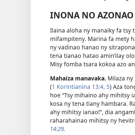
INONA NO AZONAO 
Ilaina aloha ny manaiky fa tsy
mifampiteny. Marina fa mety h
ny vadinao hanao ny sitraponao
tena tianao hatao amin’ilay o
Misy fomba tsara kokoa azo a
Mahaiza manavaka.
Milaza ny 
(
1 Korintianina 13:4, 5
) Aza ton
hoe “Tsy mihaino ahy mihitsy i
kosa ny tena tiany hambara. Ra
ahy mihitsy ianao!”, dia angamb
raharahainao mihitsy ny hevitr
14:29
.