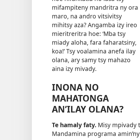
mifampiteny mandritra ny ora
maro, na andro vitsivitsy
mihitsy aza? Angamba izy ireo
mieritreritra hoe: ‘Mba tsy
miady aloha, fara faharatsiny,
koa!’ Tsy voalamina anefa ilay
olana, ary samy tsy mahazo
aina izy mivady.
INONA NO
MAHATONGA
AN’ILAY OLANA?
Te hamaly faty.
Misy mpivady t
Mandamina programa amin’ny fa