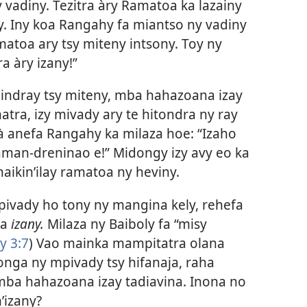
 vadiny. Tezitra àry Ramatoa ka lazainy
y. Iny koa Rangahy fa miantso ny vadiny
matoa ary tsy miteny intsony. Toy ny
a àry izany!”
 indray tsy miteny, mba hahazoana izay
atra, izy mivady ary te hitondra ny ray
anefa Rangahy ka milaza hoe: “Izaho
aman-dreninao e!” Midongy izy avy eo ka
aikin’ilay ramatoa ny heviny.
ivady ho tony ny mangina kely, rehefa
oa
izany.
Milaza ny Baiboly fa “misy
y 3:7
) Vao mainka mampitatra olana
nga ny mpivady tsy hifanaja, raha
ba hahazoana izay tadiavina. Inona no
’izany?