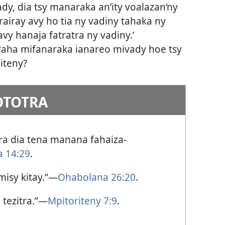
y, dia tsy manaraka an’ity voalazan’ny
sirairay avy ho tia ny vadiny tahaka ny
vy hanaja fatratra ny vadiny.’
raha mifanaraka ianareo mivady hoe tsy
iteny?
OTOTRA
tra dia tena manana fahaiza-
 14:29
.
misy kitay.”—
Ohabolana 26:20
.
 tezitra.”—
Mpitoriteny 7:9
.