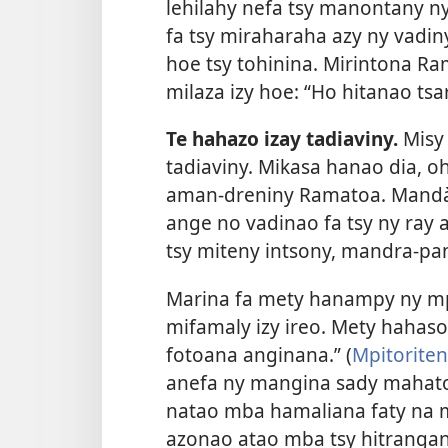
lehilahy nefa tsy manontany ny
fa tsy miraharaha azy ny vadin
hoe tsy tohinina. Mirintona Ra
milaza izy hoe: “Ho hitanao tsar
Te hahazo izay tadiaviny.
Misy
tadiaviny. Mikasa hanao dia, oh
aman-dreniny Ramatoa. Mandà 
ange no vadinao fa tsy ny ray 
tsy miteny intsony, mandra-pan
Marina fa mety hanampy ny mp
mifamaly izy ireo. Mety hahas
fotoana anginana.” (
Mpitoriten
anefa ny mangina sady mahato
natao mba hamaliana faty na m
azonao atao mba tsy hitrangan