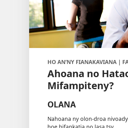
HO AN’NY FIANAKAVIANA | 
Ahoana no Hatao
Mifampiteny?
OLANA
Nahoana ny olon-droa nivoady
hoe hifankatia no lasa tsy