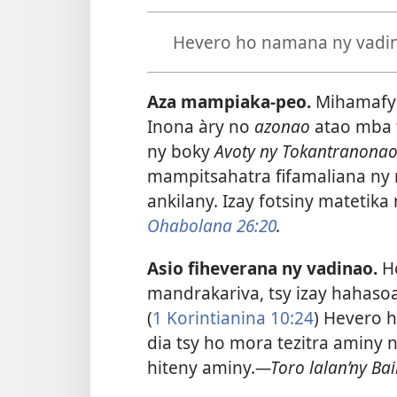
Hevero ho namana ny vadina
Aza mampiaka-peo.
Mihamafy 
Inona àry no
azonao
atao mba t
ny boky
Avoty ny Tokantranona
mampitsahatra fifamaliana ny 
ankilany. Izay fotsiny matetika 
Ohabolana 26:20
.
Asio fiheverana ny vadinao.
H
mandrakariva, tsy izay hahasoa
(
1 Korintianina 10:24
) Hevero 
dia tsy ho mora tezitra aminy 
hiteny aminy.
—Toro lalan’ny Bai