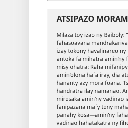
ATSIPAZO MORAM
Milaza toy izao ny Baiboly:
fahasoavana mandrakariva,
izay tokony havalinareo ny 
antoka fa mihatra amin’ny 
misy ohatra: Raha mifanipy
amin’olona hafa iray, dia a
hananty azy mora foana. Tsy
handratra ilay namanao. Am
miresaka amin’ny vadinao i
fanipazana mafy teny mah
panahy kosa—amin’ny fah
vadinao hahatakatra ny fi