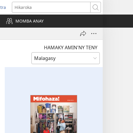
itra
anokatra
Hikaroka
hy)
MOMBA ANAY
HAMAKY AMIN'NY TENY