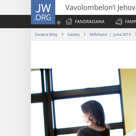
JW.ORG
Vavolombelon’i Jeho
FANDRAISANA
FAMP
Zavatra Misy
Gazety
Mifohaza! | Jona 2013