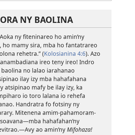
ORA NY BAOLINA
 “Aoka ny fiteninareo ho amin’ny
 ho mamy sira, mba ho fantatrareo
olona rehetra.” (
Kolosianina 4:6
). Azo
fanambadiana ireo teny ireo! Indro
 baolina no lalao iarahanao
tsipinao ilay izy mba hahafahana
 atsipinao mafy be ilay izy, ka
piharo io toro lalana io rehefa
anao. Handratra fo fotsiny ny
arary. Mitenena amim-pahamoram-
asoavana—mba hahafahan’ny
hevitrao.—Avy ao amin’ny
Mifohaza!