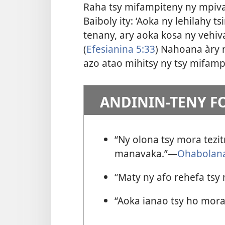
Raha tsy mifampiteny ny mpivad
Baiboly ity: ‘Aoka ny lehilahy t
tenany, ary aoka kosa ny vehiva
(
Efesianina 5:33
) Nahoana àry 
azo atao mihitsy ny tsy mifamp
ANDININ-TENY F
“Ny olona tsy mora tezi
manavaka.”—
Ohabolana
“Maty ny afo rehefa tsy 
“Aoka ianao tsy ho mora