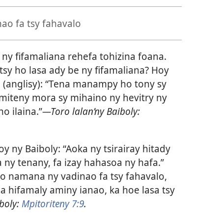
o fa tsy fahavalo
ny fifamaliana rehefa tohizina foana.
sy ho lasa ady be ny fifamaliana? Hoy
o
(anglisy): “Tena manampy ho tony sy
miteny mora sy mihaino ny hevitry ny
no ilaina.”
—Toro lalan’ny Baiboly:
oy ny Baiboly: “Aoka ny tsirairay hitady
 ny tenany, fa izay hahasoa ny hafa.”
ho namana ny vadinao fa tsy fahavalo,
na hifamaly aminy ianao, ka hoe lasa tsy
boly:
Mpitoriteny 7:9
.