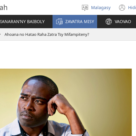
vah
Malagasy
Hid
Hifidy
(m
fiteny
ro
IANARAN’NY BAIBOLY
ZAVATRA MISY
VAOVAO
Ahoana no Hatao Raha Zatra Tsy Mifampiteny?