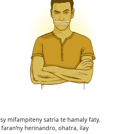
sy mifampiteny satria te hamaly faty.
ran’ny herinandro, ohatra, ilay