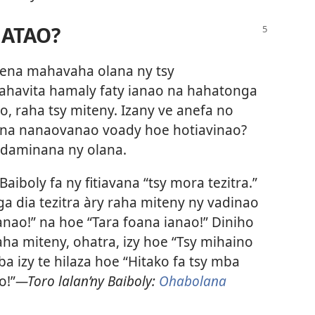
ATAO?
 tena mahavaha olana ny tsy
ahavita hamaly faty ianao na hahatonga
, raha tsy miteny. Izany ve anefa no
lona nanaovanao voady hoe hotiavinao?
ndaminana ny olana.
Baiboly fa ny fitiavana “tsy mora tezitra.”
ga dia tezitra àry raha miteny ny vadinao
anao!” na hoe “Tara foana ianao!” Diniho
ha miteny, ohatra, izy hoe “Tsy mihaino
a izy te hilaza hoe “Hitako fa tsy mba
o!”
—Toro lalan’ny Baiboly:
Ohabolana