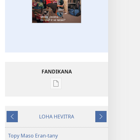
FANDIKANA
Fandikana
boky
MIFOHAZA!
Mividy
LOHA HEVITRA
Zavatra
Hiverina
Manaraka
Be
Loatra
Topy Maso Eran-tany
ve