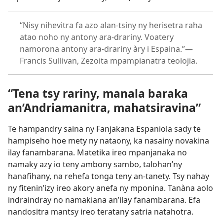
“Nisy nihevitra fa azo alan-tsiny ny herisetra raha
atao noho ny antony ara-drariny. Voatery
namorona antony ara-drariny àry i Espaina.”—
Francis Sullivan, Zezoita mpampianatra teolojia.
“Tena tsy rariny, manala baraka
an’Andriamanitra, mahatsiravina”
Te hampandry saina ny Fanjakana Espaniola sady te
hampiseho hoe mety ny nataony, ka nasainy novakina
ilay fanambarana. Matetika ireo mpanjanaka no
namaky azy io teny ambony sambo, talohan’ny
hanafihany, na rehefa tonga teny an-tanety. Tsy nahay
ny fitenin’izy ireo akory anefa ny mponina. Tanàna aolo
indraindray no namakiana an’ilay fanambarana. Efa
nandositra mantsy ireo teratany satria natahotra.