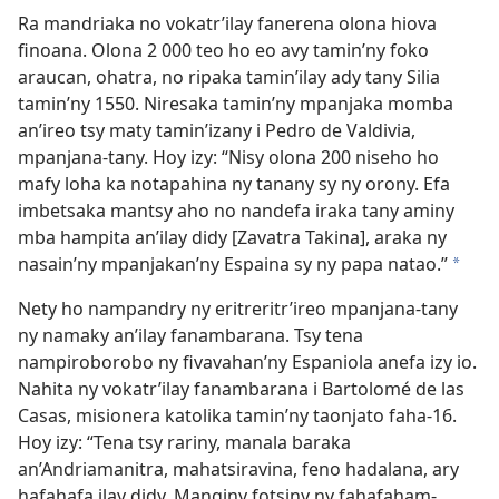
Ra mandriaka no vokatr’ilay fanerena olona hiova
finoana. Olona 2 000 teo ho eo avy tamin’ny foko
araucan, ohatra, no ripaka tamin’ilay ady tany Silia
tamin’ny 1550. Niresaka tamin’ny mpanjaka momba
an’ireo tsy maty tamin’izany i Pedro de Valdivia,
mpanjana-tany. Hoy izy: “Nisy olona 200 niseho ho
mafy loha ka notapahina ny tanany sy ny orony. Efa
imbetsaka mantsy aho no nandefa iraka tany aminy
mba hampita an’ilay didy [Zavatra Takina], araka ny
nasain’ny mpanjakan’ny Espaina sy ny papa natao.”
*
Nety ho nampandry ny eritreritr’ireo mpanjana-tany
ny namaky an’ilay fanambarana. Tsy tena
nampiroborobo ny fivavahan’ny Espaniola anefa izy io.
Nahita ny vokatr’ilay fanambarana i Bartolomé de las
Casas, misionera katolika tamin’ny taonjato faha-16.
Hoy izy: “Tena tsy rariny, manala baraka
an’Andriamanitra, mahatsiravina, feno hadalana, ary
hafahafa ilay didy. Manginy fotsiny ny fahafaham-