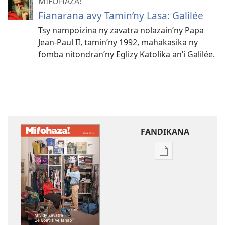
MIFOHAZA!
Fianarana avy Tamin’ny Lasa: Galilée
Tsy nampoizina ny zavatra nolazain’ny Papa
Jean-Paul II, tamin’ny 1992, mahakasika ny
fomba nitondran’ny Eglizy Katolika an’i Galilée.
FANDIKANA
Fandikana
boky
MIFOHAZA!
Mividy
Zavatra
Be