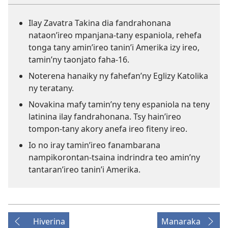
Ilay Zavatra Takina dia fandrahonana
nataon’ireo mpanjana-tany espaniola, rehefa
tonga tany amin’ireo tanin’i Amerika izy ireo,
tamin’ny taonjato faha-16.
Noterena hanaiky ny fahefan’ny Eglizy Katolika
ny teratany.
Novakina mafy tamin’ny teny espaniola na teny
latinina ilay fandrahonana. Tsy hain’ireo
tompon-tany akory anefa ireo fiteny ireo.
Io no iray tamin’ireo fanambarana
nampikorontan-tsaina indrindra teo amin’ny
tantaran’ireo tanin’i Amerika.
Hiverina
Manaraka