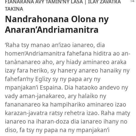
FIANARANA AVY TAMIN’NY LASA | ILAY ZAVATRA
TAKINA
Nandrahonana Olona ny
Anaran’Andriamanitra
‘Raha tsy manao an’izao ianareo, dia
homen’Andriamanitra fahefana hiditra ao an-
tanànanareo aho, ary hiady aminareo araka
izay fara heriko, sy hanery anareo hanaiky ny
fahefan’ny Eglizy sy ny papa ary ny
mpanjakan’i Espaina. Dia hataoko andevo ny
vady aman-janakareo, ary halaiko ny
fanananareo ka hampihariko aminareo izao
karazan-javatra ratsy rehetra izao. Raha maty
ianareo na iharan-doza dia ianareo ihany no
diso, fa tsy ny papa na ny mpanjakan’i