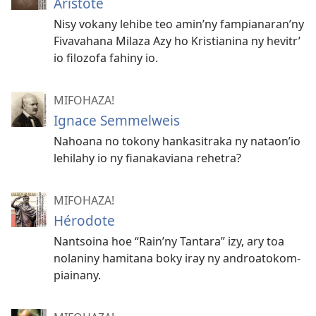
Aristote
Nisy vokany lehibe teo amin’
ny fampianaran’
ny
Fivavahana Milaza Azy ho Kristianina ny hevitr’
io filozofa fahiny io.
MIFOHAZA!
Ignace Semmelweis
Nahoana no tokony hankasitraka ny nataon’io
lehilahy io ny fianakaviana rehetra?
MIFOHAZA!
Hérodote
Nantsoina hoe “Rain’ny Tantara” izy, ary toa
nolaniny hamitana boky iray ny androatokom-
piainany.