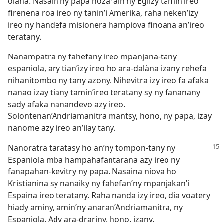
olana. Nasain’ny papa nozarain’ny Eglizy tamin’ireo
firenena roa ireo ny tanin’i Amerika, raha neken’izy
ireo ny handefa misionera hampiova finoana an’ireo
teratany.
Nanampatra ny fahefany ireo mpanjana-tany
espaniola, ary tian’izy ireo ho ara-dalàna izany rehefa
nihanitombo ny tany azony. Nihevitra izy ireo fa afaka
nanao izay tiany tamin’ireo teratany sy ny fananany
sady afaka nanandevo azy ireo.
Solontenan’Andriamanitra mantsy, hono, ny papa, izay
nanome azy ireo an’ilay tany.
Nanoratra taratasy ho an’ny tompon-tany ny
Espaniola mba hampahafantarana azy ireo ny
fanapahan-kevitry ny papa. Nasaina niova ho
Kristianina sy nanaiky ny fahefan’ny mpanjakan’i
Espaina ireo teratany. Raha nanda izy ireo, dia voatery
hiady aminy, amin’ny anaran’Andriamanitra, ny
Espaniola. Ady ara-drariny, hono, izany.