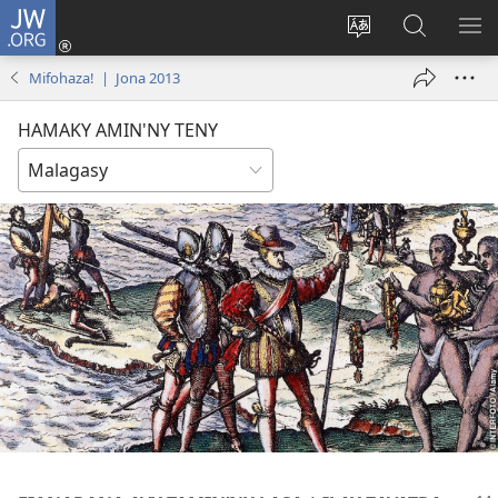
JW.ORG
Hiditra
(manokatra
Hiova
Fikaroha
HA
rohy)
fiteny
ato
Mifohaza! | Jona 2013
Amin’ny
JW.ORG
HAMAKY AMIN'NY TENY