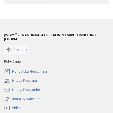
Loatra
ve
Ianao?
®
JW.ORG
/ TRANONKALA OFISIALIN’NY VAVOLOMBELON’I
JEHOVAH
Fisehony
Rohy Ilaina
Hangataka Hotsidihina
Hitady Fivoriana
(manokatra
rohy)
Hitady Fivoriambe
(manokatra
rohy)
Inona ny Vaovao?
Video