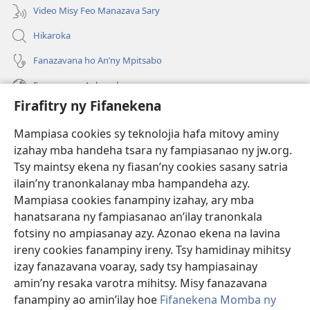
Video Misy Feo Manazava Sary
Hikaroka
Fanazavana ho An’ny Mpitsabo
Fanazavana Ankapobeny
Firafitry ny Fifanekena
Fanampiana
Mampiasa cookies sy teknolojia hafa mitovy aminy
Fanomezana
izahay mba handeha tsara ny fampiasanao ny jw.org.
(manokatra
rohy)
Tsy maintsy ekena ny fiasan’ny cookies sasany satria
ilain’ny tranonkalanay mba hampandeha azy.
FITEHIRIZAM-BOKIN’NY Vavolombelon’i Jehovah
(manokatra
Mampiasa cookies fanampiny izahay, ary mba
rohy)
®
JW Hub
hanatsarana ny fampiasanao an’ilay tranonkala
(manokatra
fotsiny no ampiasanay azy. Azonao ekena na lavina
rohy)
®
JW Library
ireny cookies fanampiny ireny. Tsy hamidinay mihitsy
izay fanazavana voaray, sady tsy hampiasainay
®
Watchtower Library
amin’ny resaka varotra mihitsy. Misy fanazavana
fanampiny ao amin’ilay hoe
Fifanekena Momba ny