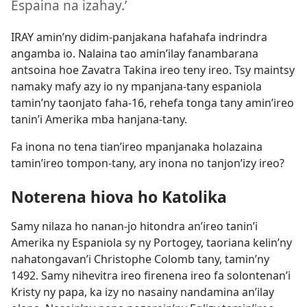
Espaina na izahay.’
IRAY amin’ny didim-panjakana hafahafa indrindra
angamba io. Nalaina tao amin’ilay fanambarana
antsoina hoe Zavatra Takina ireo teny ireo. Tsy maintsy
namaky mafy azy io ny mpanjana-tany espaniola
tamin’ny taonjato faha-16, rehefa tonga tany amin’ireo
tanin’i Amerika mba hanjana-tany.
Fa inona no tena tian’ireo mpanjanaka holazaina
tamin’ireo tompon-tany, ary inona no tanjon’izy ireo?
Noterena hiova ho Katolika
Samy nilaza ho nanan-jo hitondra an’ireo tanin’i
Amerika ny Espaniola sy ny Portogey, taoriana kelin’ny
nahatongavan’i Christophe Colomb tany, tamin’ny
1492. Samy nihevitra ireo firenena ireo fa solontenan’i
Kristy ny papa, ka izy no nasainy nandamina an’ilay