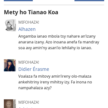
Mety ho Tianao Koa
MIFOHAZA!
Alhazen
Angamba ianao mbola tsy nahare an’izany
anarana izany. Azo inoana anefa fa mandray
soa avy amin’ny asan’io lehilahy io ianao.
MIFOHAZA!
Didier Érasme
Voalaza fa mitovy amin’
ireny olo-malaza
ankehitriny ireny mihitsy izy. Fa inona no
nampahalaza azy?
MIFOHAZA!