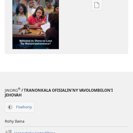
Fandikana
boky
MIFOHAZA!
Nahoana
ny
Olona
no
Lasa
Tsy
Manam-
paharetana?
®
JW.ORG
/ TRANONKALA OFISIALIN’NY VAVOLOMBELON’I
JEHOVAH
Fisehony
Rohy Ilaina