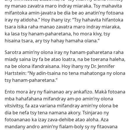
ny manao zavatra maro indray miaraka. Tsy mahavita
mifantoka amin-javatra be dia be ao anatin’ny fotoana
iray ny atidoha.” Hoy ihany izy: “Tsy hahavita hifantoka
tsara isika raha manao zavatra maro indray miaraka,
ka lasa tsy hanam-paharetana, ho mora kivy, tsy
hisaina tsara, ary tsy hahay hamaha olana.”
Sarotra amin’ny olona iray ny hanam-paharetana raha
miady saina izy fa be atao loatra, na be toerana haleha,
na be olona ifandraisana. Hoy ihany ny Dr. Jennifer
Hartstein: “Ny adin-tsaina no tena mahatonga ny olona
tsy hanam-paharetana.”
Ento mora àry ny fiainanao ary ankafizo. Makà fotoana
mba hahafahana mifandray am-po amin’ny olona
vitsivitsy, fa aza variana mifandray amin’ny olona be
dia be nefa tsy tena namana akory. Tsinjarao ny
fotoananao ka izay zava-dehibe atao aloha. Aza
mandany andro amin’ny fialam-boly sy ny fitaovana