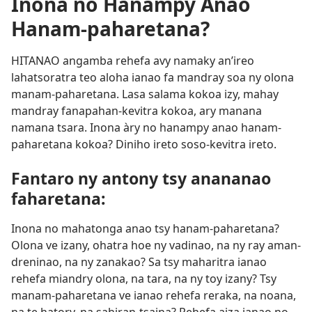
Inona no Hanampy Anao
Hanam-paharetana?
HITANAO angamba rehefa avy namaky an’ireo
lahatsoratra teo aloha ianao fa mandray soa ny olona
manam-paharetana. Lasa salama kokoa izy, mahay
mandray fanapahan-kevitra kokoa, ary manana
namana tsara. Inona àry no hanampy anao hanam-
paharetana kokoa? Diniho ireto soso-kevitra ireto.
Fantaro ny antony tsy anananao
faharetana:
Inona no mahatonga anao tsy hanam-paharetana?
Olona ve izany, ohatra hoe ny vadinao, na ny ray aman-
dreninao, na ny zanakao? Sa tsy maharitra ianao
rehefa miandry olona, na tara, na ny toy izany? Tsy
manam-paharetana ve ianao rehefa reraka, na noana,