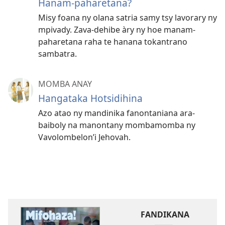
Hanam-paharetana?
Misy foana ny olana satria samy tsy lavorary ny
mpivady. Zava-dehibe àry ny hoe manam-
paharetana raha te hanana tokantrano
sambatra.
MOMBA ANAY
Hangataka Hotsidihina
Azo atao ny mandinika fanontaniana ara-
baiboly na manontany mombamomba ny
Vavolombelon’i Jehovah.
FANDIKANA