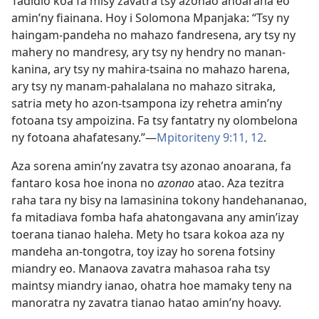
Tadidio koa fa misy zavatra tsy azonao anoarana eo
amin’ny fiainana. Hoy i Solomona Mpanjaka: “Tsy ny
haingam-pandeha no mahazo fandresena, ary tsy ny
mahery no mandresy, ary tsy ny hendry no manan-
kanina, ary tsy ny mahira-tsaina no mahazo harena,
ary tsy ny manam-pahalalana no mahazo sitraka,
satria mety ho azon-tsampona izy rehetra amin’ny
fotoana tsy ampoizina. Fa tsy fantatry ny olombelona
ny fotoana ahafatesany.”—
Mpitoriteny 9:11, 12
.
Aza sorena amin’ny zavatra tsy azonao anoarana, fa
fantaro kosa hoe inona no
azonao
atao. Aza tezitra
raha tara ny bisy na lamasinina tokony handehananao,
fa mitadiava fomba hafa ahatongavana any amin’izay
toerana tianao haleha. Mety ho tsara kokoa aza ny
mandeha an-tongotra, toy izay ho sorena fotsiny
miandry eo. Manaova zavatra mahasoa raha tsy
maintsy miandry ianao, ohatra hoe mamaky teny na
manoratra ny zavatra tianao hatao amin’ny hoavy.