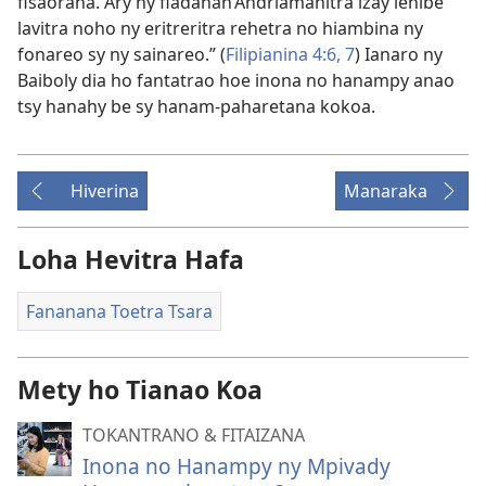
fisaorana. Ary ny fiadanan’Andriamanitra izay lehibe
lavitra noho ny eritreritra rehetra no hiambina ny
fonareo sy ny sainareo.” (
Filipianina 4:6, 7
) Ianaro ny
Baiboly dia ho fantatrao hoe inona no hanampy anao
tsy hanahy be sy hanam-paharetana kokoa.
Hiverina
Manaraka
Loha Hevitra Hafa
Fananana Toetra Tsara
Mety ho Tianao Koa
TOKANTRANO & FITAIZANA
Inona no Hanampy ny Mpivady