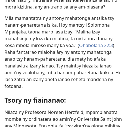
na te hatory, na sahiran-tsaina? Rehefa aiza ianao no
mora kizitina, any an-trano sa any am-piasana?
Mila mamantatra ny antony mahatonga antsika tsy
hanam-paharetana isika. Hoy mantsy i Solomona
Mpanjaka, taona maro lasa izay: “Malina izay
mahatsinjo ny loza ka miafina, fa ny tanora fanahy
kosa mbola miroso ihany ka voa.” (
Ohabolana 22:3
)
Raha fantatrao mialoha àry ny antony mahatonga
anao tsy hanam-paharetana, dia mety ho afaka
hanalavitra izany ianao. Tsy maintsy hiezaka ianao
amin’ny voalohany, mba hanam-paharetana kokoa. Ho
lasa zatra an’izany anefa ianao rehefa mandeha ny
fotoana.
Tsory ny fiainanao:
Nilaza ny Profesora Noreen Herzfeld, mpampianatra
momba ny ordinatera ao amin’ny Oniversite Saint John
any Minnesota, Etazonia, fa “tsy vitan’ny olona mihitsy