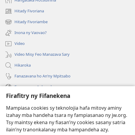
Hangataka Hotsidihina
Hitady Fivoriana
(manokatra
rohy)
Hitady Fivoriambe
(manokatra
rohy)
Inona ny Vaovao?
Video
Video Misy Feo Manazava Sary
Hikaroka
Fanazavana ho An’ny Mpitsabo
Fanazavana Ankapobeny
Firafitry ny Fifanekena
Fanampiana
Mampiasa cookies sy teknolojia hafa mitovy aminy
Fanomezana
izahay mba handeha tsara ny fampiasanao ny jw.org.
(manokatra
rohy)
Tsy maintsy ekena ny fiasan’ny cookies sasany satria
ilain’ny tranonkalanay mba hampandeha azy.
FITEHIRIZAM-BOKIN’NY Vavolombelon’i Jehovah
(manokatra