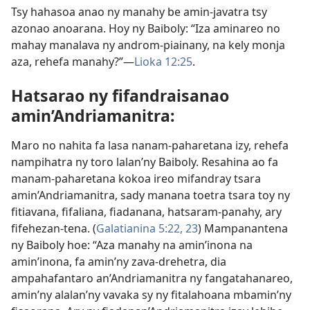
Tsy hahasoa anao ny manahy be amin-javatra tsy
azonao anoarana. Hoy ny Baiboly: “Iza aminareo no
mahay manalava ny androm-piainany, na kely monja
aza, rehefa manahy?”—
Lioka 12:25
.
Hatsarao ny fifandraisanao
amin’Andriamanitra:
Maro no nahita fa lasa nanam-paharetana izy, rehefa
nampihatra ny toro lalan’ny Baiboly. Resahina ao fa
manam-paharetana kokoa ireo mifandray tsara
amin’Andriamanitra, sady manana toetra tsara toy ny
fitiavana, fifaliana, fiadanana, hatsaram-panahy, ary
fifehezan-tena. (
Galatianina 5:22, 23
) Mampanantena
ny Baiboly hoe: “Aza manahy na amin’inona na
amin’inona, fa amin’ny zava-drehetra, dia
ampahafantaro an’Andriamanitra ny fangatahanareo,
amin’ny alalan’ny vavaka sy ny fitalahoana mbamin’ny