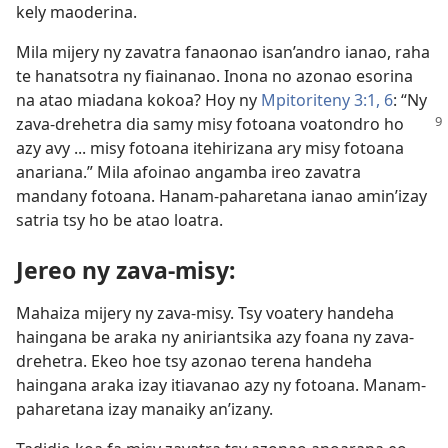
kely maoderina.
Mila mijery ny zavatra fanaonao isan’andro ianao, raha
te hanatsotra ny fiainanao. Inona no azonao esorina
na atao miadana kokoa? Hoy ny
Mpitoriteny 3:1,
6
: “Ny
zava-drehetra dia samy
misy fotoana voatondro ho
azy avy ... misy fotoana itehirizana ary misy fotoana
anariana.” Mila afoinao angamba ireo zavatra
mandany fotoana. Hanam-paharetana ianao amin’izay
satria tsy ho be atao loatra.
Jereo ny zava-misy:
Mahaiza mijery ny zava-misy. Tsy voatery handeha
haingana be araka ny aniriantsika azy foana ny zava-
drehetra. Ekeo hoe tsy azonao terena handeha
haingana araka izay itiavanao azy ny fotoana. Manam-
paharetana izay manaiky an’izany.