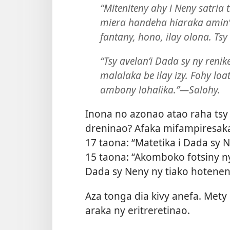
“Miteniteny ahy i Neny satri
miera handeha hiaraka amin’ol
fantany, hono, ilay olona. Ts
“Tsy avelan’i Dada sy ny renik
malalaka be ilay izy. Fohy loa
ambony lohalika.”—Salohy.
Inona no azonao atao raha tsy 
dreninao? Afaka mifampiresaka
17 taona: “Matetika i Dada sy N
15 taona: “Akomboko fotsiny ny
Dada sy Neny ny tiako hotenen
Aza tonga dia kivy anefa. Mety 
araka ny eritreretinao.