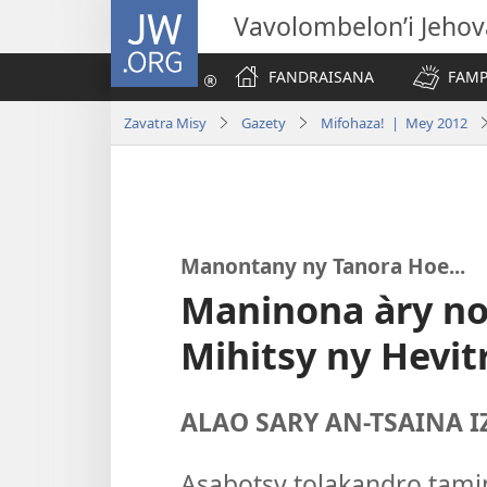
JW.ORG
Vavolombelon’i Jeho
FANDRAISANA
FAMP
Zavatra Misy
Gazety
Mifohaza! | Mey 2012
Manontany ny Tanora Hoe...
Maninona àry no
Mihitsy ny Hevit
ALAO SARY AN-TSAINA I
Asabotsy tolakandro tamin’