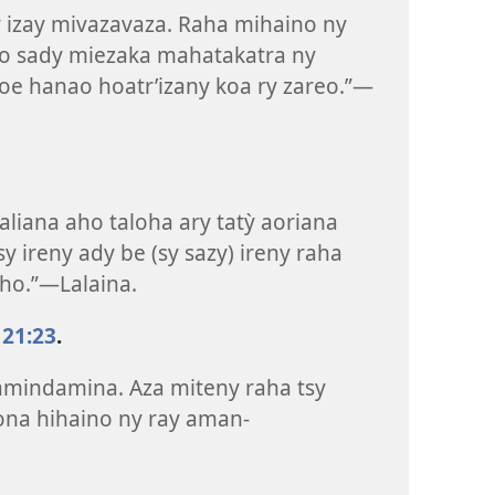
oy izay mivazavaza. Raha mihaino ny
o sady miezaka mahatakatra ny
hoe hanao hoatr’izany koa ry zareo.”—
aliana aho taloha ary tatỳ aoriana
sy ireny ady be (sy sazy) ireny raha
aho.”—Lalaina.
21:23
.
amindamina. Aza miteny raha tsy
ona hihaino ny ray aman-