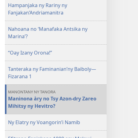
Hampanjaka ny Rariny ny
Fanjakan’Andriamanitra
Nahoana no ‘Manafaka Antsika ny
Marina’?
“Oay Izany Orona!”
Tanteraka ny Faminanian’ny Baiboly—
Fizarana 1
MANONTANY NY TANORA
Maninona àry no Tsy Azon-dry Zareo
Mihitsy ny Hevitro?
Ny Elatry ny Voangorin’i Namib