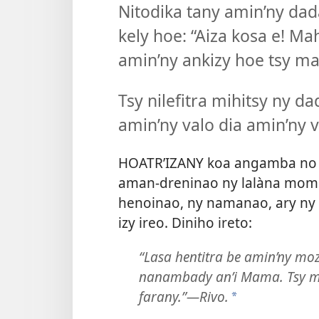
Nitodika tany amin’ny da
kely hoe: “Aiza kosa e! M
amin’ny ankizy hoe tsy ma
Tsy nilefitra mihitsy ny d
amin’ny valo dia amin’ny v
HOATR’IZANY koa angamba no m
aman-dreninao ny lalàna momb
henoinao, ny namanao, ary ny 
izy ireo. Diniho ireto:
“Lasa hentitra be amin’ny moz
nanambady an’i Mama. Tsy ma
farany.”—Rivo.
*