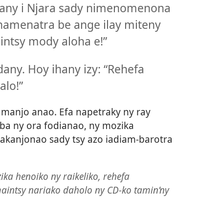
dany i Njara sady nimenomenona
ahamenatra be ange ilay miteny
intsy mody aloha e!”
adany. Hoy ihany izy: “Rehefa
alo!”
anjo anao. Efa napetraky ny ray
a ny ora fodianao, ny mozika
akanjonao sady tsy azo iadiam-barotra
ika henoiko ny raikeliko, rehefa
intsy nariako daholo ny CD-ko tamin’ny