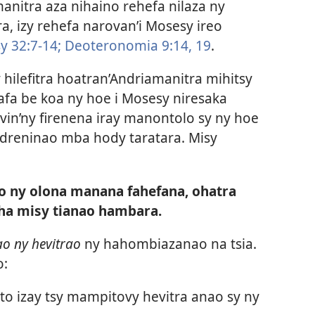
manitra aza nihaino rehefa nilaza ny
a, izy rehefa narovan’i Mosesy ireo
y 32:7-14;
Deoteronomia 9:14,
19
.
y hilefitra hoatran’Andriamanitra mihitsy
fa be koa ny hoe i Mosesy niresaka
in’ny firenena iray manontolo sy ny hoe
dreninao mba hody taratara. Misy
o ny olona manana fahefana, ohatra
ha misy tianao hambara.
o ny hevitrao
ny hahombiazanao na tsia.
o:
to izay tsy mampitovy hevitra anao sy ny