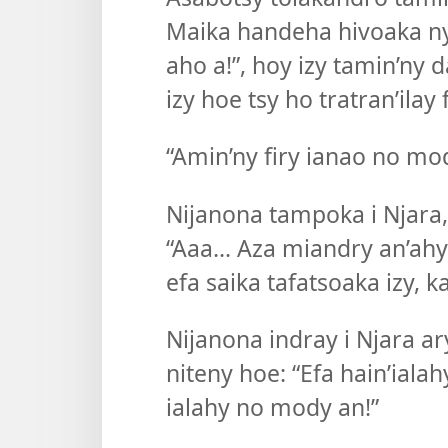
Maika handeha hivoaka ny 
aho a!”, hoy izy tamin’n
izy hoe tsy ho tratran’ila
“Amin’ny firy ianao no m
Nijanona tampoka i Njara,
“Aaa... Aza miandry an’ah
efa saika tafatsoaka izy, 
Nijanona indray i Njara a
niteny hoe: “Efa hain’iala
ialahy no mody an!”