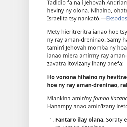
Tadidio fa na i Jehovah Andria
heviny ny olona. Nihaino, ohatr
Israelita tsy nankatò.—
Eksodos
Mety hieritreritra ianao hoe ts
ny ray aman-dreninao. Samy ha
tamin’i Jehovah momba ny hoav
ianao miera amin’ny ray aman-
zavatra itovizany ihany anefa:
Ho vonona hihaino ny hevitra
hoe ny ray aman-dreninao, ra
Miankina amin’ny
fomba ilazana
Hanampy anao amin’izany iret
Fantaro ilay olana.
Soraty e