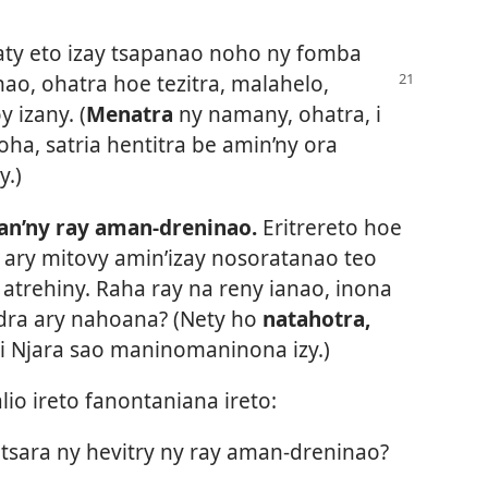
ty eto izay tsapanao noho ny fomba
inao, ohatra
hoe tezitra, malahelo,
 izany. (
Menatra
ny namany, ohatra, i
loha, satria hentitra be amin’ny ora
y.)
an’ny ray aman-dreninao.
Eritrereto hoe
ary mitovy amin’izay nosoratanao teo
atrehiny. Raha ray na reny ianao, inona
ra ary nahoana? (Nety ho
natahotra,
’i Njara sao maninomaninona izy.)
lio ireto fanontaniana ireto:
sara ny hevitry ny ray aman-dreninao?