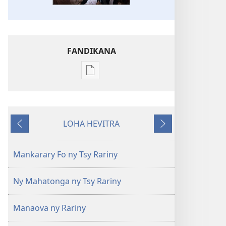
FANDIKANA
Fandikana
boky
MIFOHAZA!
Mey 2012
LOHA HEVITRA
Hiverina
Manaraka
Mankarary Fo ny Tsy Rariny
Ny Mahatonga ny Tsy Rariny
Manaova ny Rariny