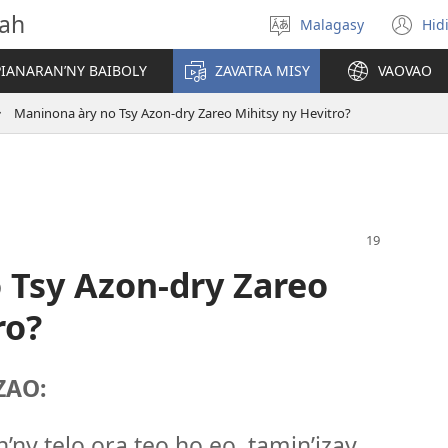
vah
Malagasy
Hid
Hifidy
(m
fiteny
ro
IANARAN’NY BAIBOLY
ZAVATRA MISY
VAOVAO
Maninona àry no Tsy Azon-dry Zareo Mihitsy ny Hevitro?
 Tsy Azon-dry Zareo
ro?
ZAO:
ny telo ora teo ho eo, tamin’izay.