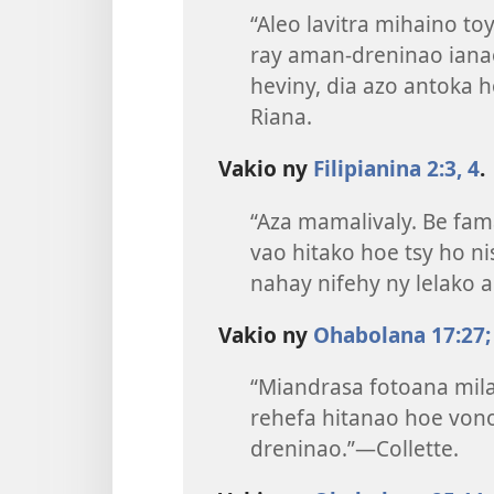
“Aleo lavitra mihaino t
ray aman-dreninao iana
heviny, dia azo antoka 
Riana.
Vakio ny
Filipianina 2:3, 4
.
“Aza mamalivaly. Be fam
vao hitako hoe tsy ho ni
nahay nifehy ny lelako 
Vakio ny
Ohabolana 17:27;
“Miandrasa fotoana mil
rehefa hitanao hoe von
dreninao.”—Collette.