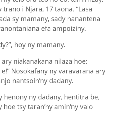
trano i Njara, 17 taona. “Lasa
y dada sy mamany, sady nanantena
y fanontaniana efa ampoiziny.
ody?”, hoy ny mamany.
 ary niakanakana nilaza hoe:
y e!” Nosokafany ny varavarana ary
kanjo nantsoin’ny dadany.
ry henony ny dadany, hentitra be,
hy hoe tsy taran’ny amin’ny valo