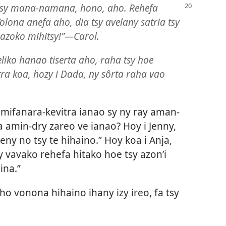
a tsy mana-namana, hono, aho. Rehefa
ona anefa aho, dia tsy avelany satria tsy
y azoko mihitsy!”—Carol.
eliko hanao tiserta aho, raha tsy hoe
tra koa, hozy i Dada, ny sôrta raha vao
mifanara-kevitra ianao sy ny ray aman-
 amin-dry zareo ve ianao? Hoy i Jenny,
eny no tsy te hihaino.” Hoy koa i Anja,
 vavako rehefa hitako hoe tsy azon’i
ina.”
ho vonona hihaino ihany izy ireo, fa tsy