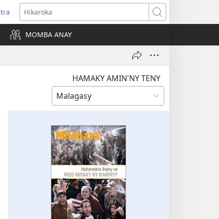
itra
anokatra
Hikaroka
hy)
MOMBA ANAY
HAMAKY AMIN'NY TENY