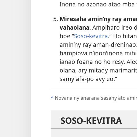
Inona no azonao atao mba 
Miresaha amin’ny ray ama
vahaolana.
Ampiharo ireo di
hoe “
Soso-kevitra
.” Ho hita
amin’ny ray aman-dreninao. 
hampiova n’inon’inona mihi
ianao foana no ho resy. Ale
olana, ary mitady marimarit
samy afa-po avy eo.”
^
Novana ny anarana sasany ato amin’i
SOSO-KEVITRA