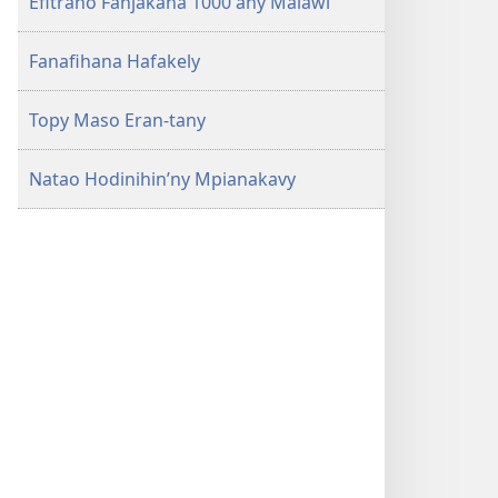
Efitrano Fanjakana 1000 any Malawi
Fanafihana Hafakely
Topy Maso Eran-tany
Natao Hodinihin’ny Mpianakavy