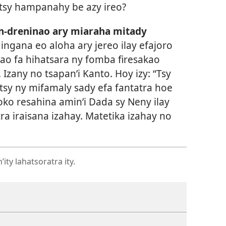
tsy hampanahy be azy ireo?
n-dreninao ary miaraha mitady
ngana eo aloha ary jereo ilay efajoro
nao fa hihatsara ny fomba firesakao
Izany no tsapan’i Kanto. Hoy izy: “Tsy
tsy ny mifamaly sady efa fantatra hoe
oko resahina amin’i Dada sy Neny ilay
ra iraisana izahay. Matetika izahay no
ty lahatsoratra ity.