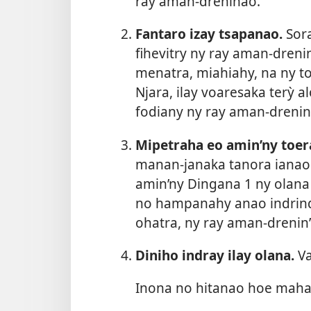
ray aman-dreninao.
Fantaro izay tsapanao.
Sora
fihevitry ny ray aman-dren
menatra, miahiahy, na ny toy
Njara, ilay voaresaka terỳ a
fodiany ny ray aman-drenin
Mipetraha eo amin’ny toer
manan-janaka tanora ianao 
amin’ny Dingana 1 ny olana 
no hampanahy anao indrind
ohatra, ny ray aman-drenin
Diniho indray ilay olana.
Va
Inona no hitanao hoe mahat