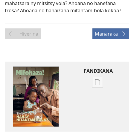
mahatsara ny mitsitsy vola? Ahoana no hanefana
trosa? Ahoana no hahaizana mitantam-bola kokoa?
Hiverina
Manaraka
FANDIKANA
Fandikana
boky
MIFOHAZA!
Septambra 201