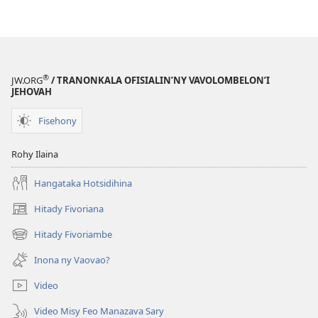
®
JW.ORG
/ TRANONKALA OFISIALIN’NY VAVOLOMBELON’I
JEHOVAH
Fisehony
Rohy Ilaina
Hangataka Hotsidihina
Hitady Fivoriana
(manokatra
rohy)
Hitady Fivoriambe
(manokatra
rohy)
Inona ny Vaovao?
Video
Video Misy Feo Manazava Sary