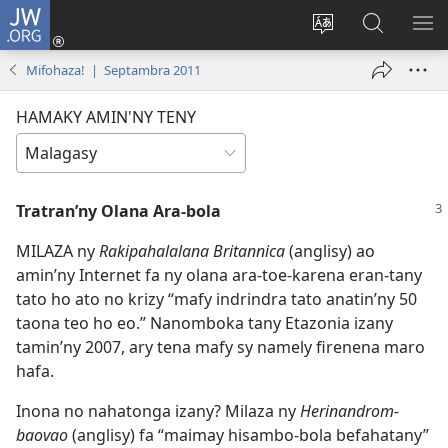
JW.ORG
Hiditra
(manokatra
Hiova
Fikaroha
HA
rohy)
fiteny
ato
Mifohaza! | Septambra 2011
Amin’ny
JW.ORG
HAMAKY AMIN'NY TENY
Tratran’ny Olana Ara-bola
MILAZA ny
Rakipahalalana Britannica
(anglisy) ao
amin’ny Internet fa ny olana ara-toe-karena eran-tany
tato ho ato no krizy “mafy indrindra tato anatin’ny 50
taona teo ho eo.” Nanomboka tany Etazonia izany
tamin’ny 2007, ary tena mafy sy namely firenena maro
hafa.
Inona no nahatonga izany? Milaza ny
Herinandrom-
baovao
(anglisy) fa “maimay hisambo-bola befahatany”