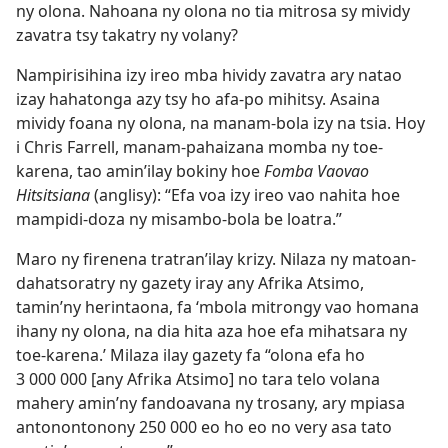
ny olona. Nahoana ny olona no tia mitrosa sy mividy
zavatra tsy takatry ny volany?
Nampirisihina izy ireo mba hividy zavatra ary natao
izay hahatonga azy tsy ho afa-po mihitsy. Asaina
mividy foana ny olona, na manam-bola izy na tsia. Hoy
i Chris Farrell, manam-pahaizana momba ny toe-
karena, tao amin’ilay bokiny hoe
Fomba Vaovao
Hitsitsiana
(anglisy): “Efa voa izy ireo vao nahita hoe
mampidi-doza ny misambo-bola be loatra.”
Maro ny firenena tratran’ilay krizy. Nilaza ny matoan-
dahatsoratry ny gazety iray any Afrika Atsimo,
tamin’ny herintaona, fa ‘mbola mitrongy vao homana
ihany ny olona, na dia hita aza hoe efa mihatsara ny
toe-karena.’ Milaza ilay gazety fa “olona efa ho
3 000 000 [any Afrika Atsimo] no tara telo volana
mahery amin’ny fandoavana ny trosany, ary mpiasa
antonontonony 250 000 eo ho eo no very asa tato