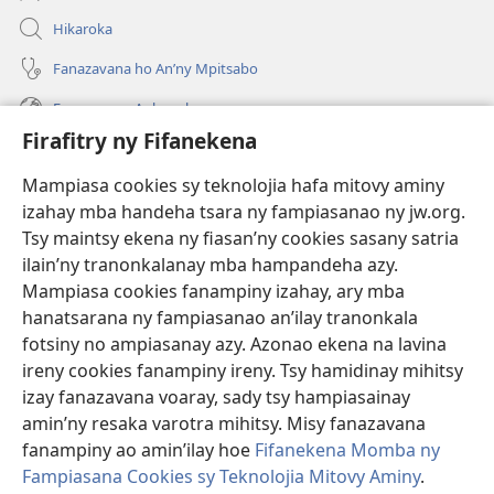
Hikaroka
Fanazavana ho An’ny Mpitsabo
Fanazavana Ankapobeny
Firafitry ny Fifanekena
Fanampiana
Mampiasa cookies sy teknolojia hafa mitovy aminy
Fanomezana
izahay mba handeha tsara ny fampiasanao ny jw.org.
(manokatra
rohy)
Tsy maintsy ekena ny fiasan’ny cookies sasany satria
ilain’ny tranonkalanay mba hampandeha azy.
FITEHIRIZAM-BOKIN’NY Vavolombelon’i Jehovah
(manokatra
Mampiasa cookies fanampiny izahay, ary mba
rohy)
®
JW Hub
hanatsarana ny fampiasanao an’ilay tranonkala
(manokatra
fotsiny no ampiasanay azy. Azonao ekena na lavina
rohy)
®
JW Library
ireny cookies fanampiny ireny. Tsy hamidinay mihitsy
izay fanazavana voaray, sady tsy hampiasainay
®
Watchtower Library
amin’ny resaka varotra mihitsy. Misy fanazavana
fanampiny ao amin’ilay hoe
Fifanekena Momba ny
Fampiasana Cookies sy Teknolojia Mitovy Aminy
.