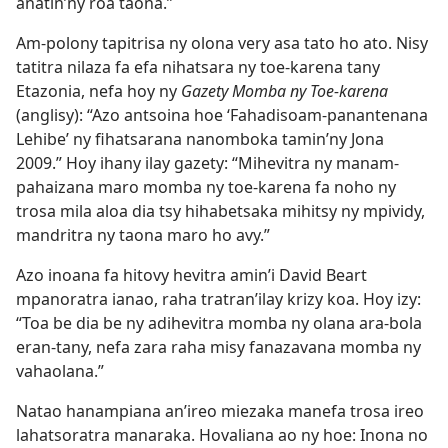
anatin’ny roa taona.”
Am-polony tapitrisa ny olona very asa tato ho ato. Nisy
tatitra nilaza fa efa nihatsara ny toe-karena tany
Etazonia, nefa hoy ny
Gazety Momba ny Toe-karena
(anglisy): “Azo antsoina hoe ‘Fahadisoam-panantenana
Lehibe’ ny fihatsarana nanomboka tamin’ny Jona
2009.” Hoy ihany ilay gazety: “Mihevitra ny manam-
pahaizana maro momba ny toe-karena fa noho ny
trosa mila aloa dia tsy hihabetsaka mihitsy ny mpividy,
mandritra ny taona maro ho avy.”
Azo inoana fa hitovy hevitra amin’i David Beart
mpanoratra ianao, raha tratran’ilay krizy koa. Hoy izy:
“Toa be dia be ny adihevitra momba ny olana ara-bola
eran-tany, nefa zara raha misy fanazavana momba ny
vahaolana.”
Natao hanampiana an’ireo miezaka manefa trosa ireo
lahatsoratra manaraka. Hovaliana ao ny hoe: Inona no