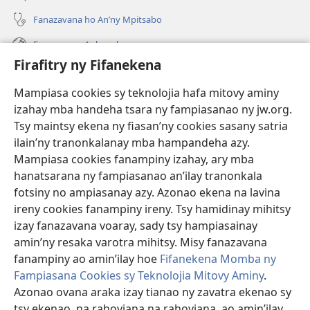
Fanazavana ho An’ny Mpitsabo
Fanazavana Ankapobeny
Firafitry ny Fifanekena
Fanampiana
Mampiasa cookies sy teknolojia hafa mitovy aminy
Fanomezana
izahay mba handeha tsara ny fampiasanao ny jw.org.
(manokatra
rohy)
Tsy maintsy ekena ny fiasan’ny cookies sasany satria
ilain’ny tranonkalanay mba hampandeha azy.
FITEHIRIZAM-BOKIN’NY Vavolombelon’i Jehovah
(manokatra
Mampiasa cookies fanampiny izahay, ary mba
rohy)
®
JW Hub
hanatsarana ny fampiasanao an’ilay tranonkala
(manokatra
fotsiny no ampiasanay azy. Azonao ekena na lavina
rohy)
®
JW Library
ireny cookies fanampiny ireny. Tsy hamidinay mihitsy
izay fanazavana voaray, sady tsy hampiasainay
®
Watchtower Library
amin’ny resaka varotra mihitsy. Misy fanazavana
fanampiny ao amin’ilay hoe
Fifanekena Momba ny
Fampiasana Cookies sy Teknolojia Mitovy Aminy
.
Azonao ovana araka izay tianao ny zavatra ekenao sy
Copyright
© 2026 Watch Tower Bible and Tract Society of Pennsylvania.
tsy ekenao, na rahoviana na rahoviana, ao amin’ilay