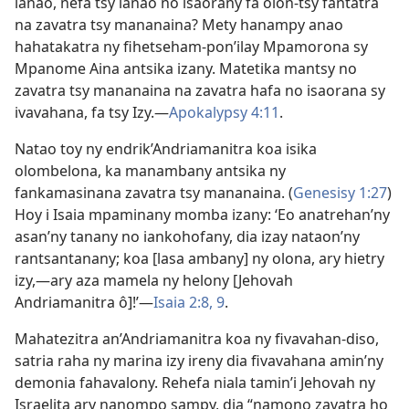
ianao, nefa tsy ianao no isaorany fa olon-tsy fantatra
na zavatra tsy mananaina? Mety hanampy anao
hahatakatra ny fihetseham-pon’ilay Mpamorona sy
Mpanome Aina antsika izany. Matetika mantsy no
zavatra tsy mananaina na zavatra hafa no isaorana sy
ivavahana, fa tsy Izy.—
Apokalypsy 4:11
.
Natao toy ny endrik’Andriamanitra koa isika
olombelona, ka manambany antsika ny
fankamasinana zavatra tsy mananaina. (
Genesisy 1:27
)
Hoy i Isaia mpaminany momba izany: ‘Eo anatrehan’ny
asan’ny tanany no iankohofany, dia izay nataon’ny
rantsantanany; koa [lasa ambany] ny olona, ary hietry
izy,—ary aza mamela ny helony [Jehovah
Andriamanitra ô]!’—
Isaia 2:8, 9
.
Mahatezitra an’Andriamanitra koa ny fivavahan-diso,
satria raha ny marina izy ireny dia fivavahana amin’ny
demonia fahavalony. Rehefa niala tamin’i Jehovah ny
Israelita ary nanompo sampy, dia “namono zavatra ho