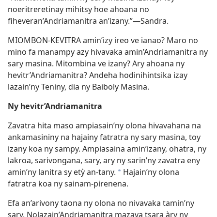
noeritreretinay mihitsy hoe ahoana no
fiheveran’Andriamanitra an’izany.”—Sandra.
MIOMBON-KEVITRA amin’izy ireo ve ianao? Maro no
mino fa manampy azy hivavaka amin’Andriamanitra ny
sary masina. Mitombina ve izany? Ary ahoana ny
hevitr’Andriamanitra? Andeha hodinihintsika izay
lazain’ny Teniny, dia ny Baiboly Masina.
Ny hevitr’Andriamanitra
Zavatra hita maso ampiasain’ny olona hivavahana na
ankamasininy na hajainy fatratra ny sary masina, toy
izany koa ny sampy. Ampiasaina amin’izany, ohatra, ny
lakroa, sarivongana, sary, ary ny sarin’ny zavatra eny
amin’ny lanitra sy etỳ an-tany.
Hajain’ny olona
*
fatratra koa ny sainam-pirenena.
Efa an’arivony taona ny olona no nivavaka tamin’ny
sary. Nolazain’Andriamanitra mazava tsara àry ny