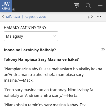
JW.ORG
Hiditra
(manokatra
Hiova
Fikaroha
HA
rohy)
fiteny
ato
Mifohaza! | Aogositra 2008
Amin’ny
JW.ORG
HAMAKY AMIN'NY TENY
Inona no Lazain’ny Baiboly?
Tokony Hampiasa Sary Masina ve Isika?
“Nampianarina ahy fa lasa mahatsiaro ho akaiky kokoa
an’Andriamanitra aho rehefa mampiasa sary
masina.”—Mack.
“Feno sary masina tao an-tranonay. Nino izahay fa
nahafaly an’Andriamanitra izany.”—Herta.
“Niankohoka tamin’ny sary masina izahay. Tsy