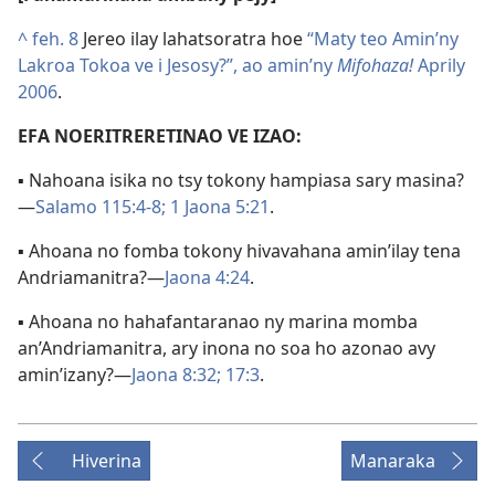
^
feh. 8
Jereo ilay lahatsoratra hoe
“Maty teo Amin’ny
Lakroa Tokoa ve i Jesosy?”, ao amin’ny
Mifohaza!
Aprily
2006
.
EFA NOERITRERETINAO VE IZAO:
▪ Nahoana isika no tsy tokony hampiasa sary masina?
—
Salamo 115:4-8;
1 Jaona 5:21
.
▪ Ahoana no fomba tokony hivavahana amin’ilay tena
Andriamanitra?—
Jaona 4:24
.
▪ Ahoana no hahafantaranao ny marina momba
an’Andriamanitra, ary inona no soa ho azonao avy
amin’izany?—
Jaona 8:32;
17:3
.
Hiverina
Manaraka