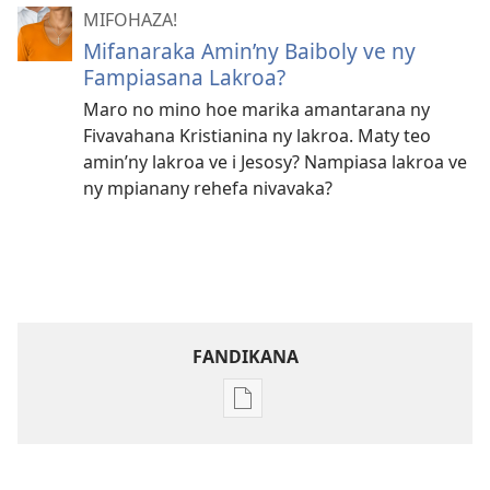
MIFOHAZA!
Mifanaraka Amin’ny Baiboly ve ny
Fampiasana Lakroa?
Maro no mino hoe marika amantarana ny
Fivavahana Kristianina ny lakroa. Maty teo
amin’ny lakroa ve i Jesosy? Nampiasa lakroa ve
ny mpianany rehefa nivavaka?
FANDIKANA
Fandikana
boky
MIFOHAZA!
Aogositra 2008