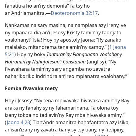
fanatitra ho an’ny demonia” fa tsy ho
an’Andriamanitra.—
Deoteronomia 32:17
.
Nankamasina sary masina, na nampiasa azy ireny, ve
ny mpanara-dia an’i Jesosy Kristy tamin’ny taonjato
voalohany? Tsia! Hoy ny apostoly Jaona: “Ry zanako
malalako, mitandrema tena amin’ny sampy.” (
1 Jaona
5:21
) Hoy ny boky
Tantaran’ny Fiangonana Voalohany
Hatramin’ny Nahafatesan’i Constantin
(anglisy): “Ny
fivavahana tamin’ny sary angamba no zavatra
naharikoriko indrindra an’ireo mpianatra voalohany.”
Fomba fivavaka mety
Hoy i Jesosy: “Ny tena mpivavaka hivavaka amin’ny Ray
araka ny fanahy sy ny fahamarinana. Fa olona toy
izany tokoa no tadiavin’ny Ray mba hivavaka aminy.”
(
Jaona 4:23
) Tian’Andriamanitra hahafantatra azy isika,
anisan’izany ny zavatra tiany sy tsy tiany, ny fitsipiny,