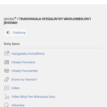
®
JW.ORG
/ TRANONKALA OFISIALIN’NY VAVOLOMBELON’I
JEHOVAH
Fisehony
Rohy Ilaina
Hangataka Hotsidihina
Hitady Fivoriana
(manokatra
rohy)
Hitady Fivoriambe
(manokatra
rohy)
Inona ny Vaovao?
Video
Video Misy Feo Manazava Sary
Hikaroka