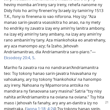
heviny momba an’ireny sary ireny, rehefa nanome ny
Didy Folo ho an’ny firenen’ny Israely izy tamin’ny 1513
T.K., fony io firenena io vao niforona. Hoy izy: “Aza
manao sarin-javatra voasokitra ho anao, na ny mety
ho endriky ny zavatra izay eny amin’ny lanitra ambony,
na izay etỳ amin’ny tany ambany, na izay any amin’ny
rano ambanin’ny tany. Aza miankohoka eo anatrehany,
ary aza manompo azy; fa Izaho, Jehovah
Andriamanitrao, dia Andriamanitra saro-piaro.”—
Eksodosy 20:4, 5
.
Mariho fa zavatra roa no nandraran’Andriamanitra
teo: Tsy tokony hanao sarin-javatra hivavahana ny
vahoakany, ary tsy tokony ‘hiankohoka’ na hanompo
azy ireny. Nahoana ny Mpamorona antsika no
mandrara ny fanaovana sary masina? Satria “tsy nisy
nahita an’Andriamanitra na oviana na oviana.” Tsy hita
maso i Jehovah fa fanahy, ary any an-danitra izy no
mipetraka. (
Jaona 1:18;
4:24
) Tsy tokony hanao
sarin-