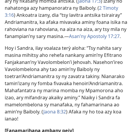
ary ny fikasany momba antsika. (
Jaona 17:3
) Izany no
nahatonga azy hampanoratra ny Baiboly. (
2 Timoty
3:16
) Ankoatra izany, dia “tsy lavitra antsika tsirairay”
Andriamanitra, ka afaka mivavaka aminy foana isika na
rahoviana na rahoviana, na aiza na aiza, ary tsy mila ny
fanampian’ny sary masina.—
Asan’ny Apostoly 17:27
.
Hoy i Sandra, ilay voalaza terỳ aloha: “Tsy nahita sary
masina mihitsy aho rehefa nankany amin’ny Efitrano
Fanjakanan’ny Vavolombelon’i Jehovah. Nasehon’ireo
Vavolombelona ahy tao amin’ny Baiboly ny
toetran’Andriamanitra sy ny zavatra takiny. Nianarako
tamin’izany ny fomba fivavaka henoin’Andriamanitra.
Mahafantatra ny marina momba ny Mpamorona aho
izao, ary mifandray akaiky aminy.” Niaiky i Sandra fa
mamelombelona sy manafaka, ny fahamarinana ao
amin’ny Baiboly. (
Jaona 8:32
) Afaka ny ho toa azy koa
ianao!
[Fanamarihana ambany pejy]