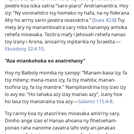
javatra
koa isika satria “saro-piaro” Andriamanitra. Hoy
izy: “Ny voninahitro tsy homeko ny hafa, na ny fiderana
Ahy ho an’ny sarin-javatra voasokitra.” (
Isaia 42:8
) Tsy
mety àry ny manamboatra sary mba hanampy antsika
rehefa mivavaka. Tezitra mafy i Jehovah rehefa nanao
toy izany i Arona, anisan’ny mpitarika ny Israelita.—
Eksodosy 32:4-10
.
“Aza miankohoka eo anatrehany”
Hoy ny Baiboly momba ny sampy: “Manam-bava izy, fa
tsy miteny; mana-maso izy, fa tsy mahita; manan-
tsofina izy, fa tsy mandre.” Nampitandrina toy izao izy
io avy eo: “Ho tahaka azy izay manao azy”, izany hoe
ho lasa tsy mananaina toa azy.—
Salamo 115:4-8
.
Tsy rariny koa ny ataon’ireo mivavaka amin’ny sary.
Diniho ange izao e! Hanao ahoana ny fihetseham-
ponao raha nanome zavatra lafo vidy an-janakao