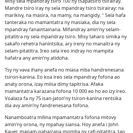
Misy sela mpandray tsiro 100 ny tsapatsiro tsirairay.
Mandre tsiro iray ny sela mpandray tsiro tsirairay: na
marikivy, na masira, na mamy, na mangidy.
Sela hafa
*
tanteraka no mamantatra ny masiaka, dia ny sela
mpandray fanaintainana. Mifandray amin’ny selam-
pitatitra ny sela mpandray tsiro. Misy taharo simika ny
sakafo rehetra hanintsika, ary ireny no manaitra ny
selam-pitatitra. Ireo sela ireo indray no mampita
hafatra any amin’ny atidoha.
Tsy ny vava ihany anefa no miasa mba handrenesana
tsiron-kanina. Eo koa ireo sela mpandray fofona ao
anaty orona, izay miisa dimy tapitrisa. Afaka
mamantatra karazana fofona 10 000 eo ho eo izy ireo.
Voalaza fa ny 75 isan-jaton’ny tsiron-kanina rentsika
dia avy amin’ny fandrenesana fofona.
Nanamboatra milina mpamantatra fofona mitovy
amin’ny orona, ny mpahay siansa. Hoy anefa i John
Kauer, manam-pahaizana momba ny rafi-pitatitra, tao