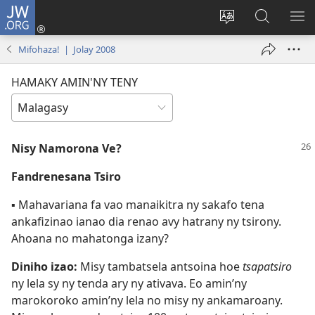
JW.ORG
Hiditra
(manokatra
Hiova
Fikaroha
HA
rohy)
fiteny
ato
Mifohaza! | Jolay 2008
Amin’ny
JW.ORG
HAMAKY AMIN'NY TENY
Nisy Namorona Ve?
Fandrenesana Tsiro
▪ Mahavariana fa vao manaikitra ny sakafo tena
ankafizinao ianao dia renao avy hatrany ny tsirony.
Ahoana no mahatonga izany?
Diniho izao:
Misy tambatsela antsoina hoe
tsapatsiro
ny lela sy ny tenda ary ny ativava. Eo amin’ny
marokoroko amin’ny lela no misy ny ankamaroany.