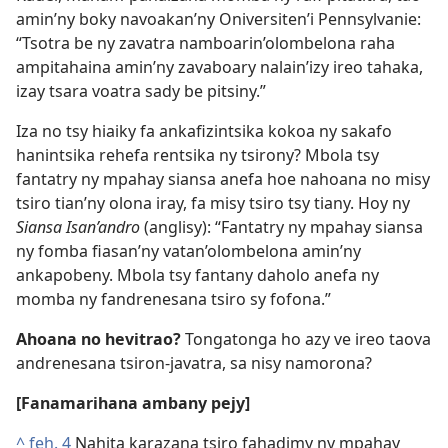
amin’ny boky navoakan’ny Oniversiten’i Pennsylvanie:
“Tsotra be ny zavatra namboarin’olombelona raha
ampitahaina amin’ny zavaboary nalain’izy ireo tahaka,
izay tsara voatra sady be pitsiny.”
Iza no tsy hiaiky fa ankafizintsika kokoa ny sakafo
hanintsika rehefa rentsika ny tsirony? Mbola tsy
fantatry ny mpahay siansa anefa hoe nahoana no misy
tsiro tian’ny olona iray, fa misy tsiro tsy tiany. Hoy ny
Siansa Isan’andro
(anglisy): “Fantatry ny mpahay siansa
ny fomba fiasan’ny vatan’olombelona amin’ny
ankapobeny. Mbola tsy fantany daholo anefa ny
momba ny fandrenesana tsiro sy fofona.”
Ahoana no hevitrao?
Tongatonga ho azy ve ireo taova
andrenesana tsiron-javatra, sa nisy namorona?
[Fanamarihana ambany pejy]
^
feh. 4
Nahita karazana tsiro fahadimy ny mpahay