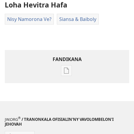
Loha Hevitra Hafa
Nisy Namorona Ve?
Siansa & Baiboly
FANDIKANA
Fandikana
boky
MIFOHAZA!
Jolay 2008
®
JW.ORG
/ TRANONKALA OFISIALIN’NY VAVOLOMBELON’I
JEHOVAH