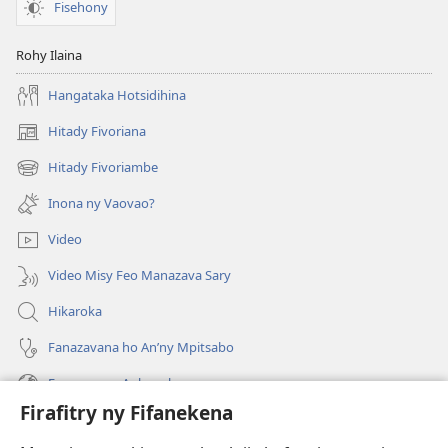
Fisehony
Rohy Ilaina
Hangataka Hotsidihina
Hitady Fivoriana
(manokatra
rohy)
Hitady Fivoriambe
(manokatra
rohy)
Inona ny Vaovao?
Video
Video Misy Feo Manazava Sary
Hikaroka
Fanazavana ho An’ny Mpitsabo
Fanazavana Ankapobeny
Firafitry ny Fifanekena
Fanampiana