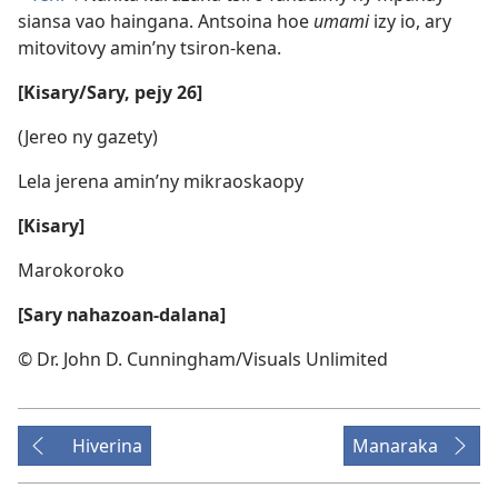
siansa vao haingana. Antsoina hoe
umami
izy io, ary
mitovitovy amin’ny tsiron-kena.
[Kisary/Sary, pejy 26]
(Jereo ny gazety)
Lela jerena amin’ny mikraoskaopy
[Kisary]
Marokoroko
[Sary nahazoan-dalana]
© Dr. John D. Cunningham/Visuals Unlimited
Hiverina
Manaraka