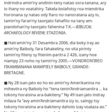
indrindra amin’ny andinin-teny natao sora-tanana, ary
io ihany no voatahiry. Takela-bolafotsy roa miendrika
horonana sy natao ody fiaro no nanoratana azy io,
tamin’ny faran’ny taonjato fahafito na tany am-
piandohan’ny taonjato fahenina T.K.—
BIBLICAL
ARCHAEOLOGY REVIEW,
ETAZONIA.
◼
Hatramin’ny 31 Desambra 2006, dia boky iray ao
amin’ny Baiboly, fara fahakeliny, no vita pirinty
tamin’ny fiteny sy fitenim-paritra 2 426, izany hoe
niampy 23 noho ny tamin’ny 2005.—VONDRON’IREO
FIKAMBANANA MAMPIELY BAIBOLY, GRANDE-
BRETAGNE.
◼
Ny 28 isan-jato eo ho eo amin’ny Amerikanina no
mihevitra ny Baiboly ho “tena tenin’Andriamanitra ... ka
tokony horaisina ara-bakiteny.” Ny 49 isan-jato indray
milaza fa “avy amin’Andriamanitra izy io, saingy tsy
tokony horaisina ara-bakiteny daholo izay voalaza ao.”