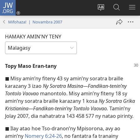
JW.ORG
Hiditra
(manokatra
Hiova
Fikaroha
HA
rohy)
fiteny
ato
Mifohaza! | Novambra 2007
Amin’ny
JW.ORG
HAMAKY AMIN'NY TENY
Topy Maso Eran-tany
◼
Misy amin’ny fiteny 43 sy amin’ny soratra braille
karazany 3 izao
Ny Soratra Masina—Fandikan-tenin’ny
Tontolo Vaovao
manontolo. Misy amin’ny fiteny 18 sy
amin’ny soratra braille karazany 1 kosa
Ny Soratra Grika
Kristianina—Fandikan-tenin’ny Tontolo Vaovao.
Tamin’ny
Jolay 2007, dia nahatratra 143 458 577 ny natao pirinty.
◼
Ilay atao hoe Tso-dranon’ny Mpisorona, avy ao
amin’ny
Nomery 6:24-26
, no fantatra fa tranainy