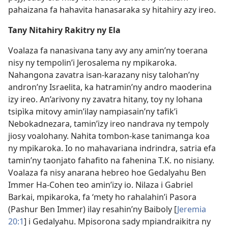
pahaizana fa hahavita hanasaraka sy hitahiry azy ireo.
Tany Nitahiry Rakitry ny Ela
Voalaza fa nanasivana tany avy any amin’ny toerana
nisy ny tempolin’i Jerosalema ny mpikaroka.
Nahangona zavatra isan-karazany nisy talohan’ny
andron’ny Israelita, ka hatramin’ny andro maoderina
izy ireo. An’arivony ny zavatra hitany, toy ny lohana
tsipìka mitovy amin’ilay nampiasain’ny tafik’i
Nebokadnezara, tamin’izy ireo nandrava ny tempoly
jiosy voalohany. Nahita tombon-kase tanimanga koa
ny mpikaroka. Io no mahavariana indrindra, satria efa
tamin’ny taonjato fahafito na fahenina T.K. no nisiany.
Voalaza fa nisy anarana hebreo hoe Gedalyahu Ben
Immer Ha-Cohen teo amin’izy io. Nilaza i Gabriel
Barkai, mpikaroka, fa ‘mety ho rahalahin’i Pasora
(Pashur Ben Immer) ilay resahin’ny Baiboly [
Jeremia
20:1
] i Gedalyahu. Mpisorona sady mpiandraikitra ny