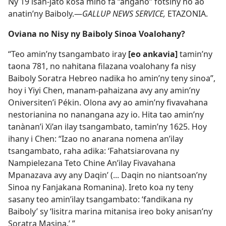
Ny 19 isan-jato kosa mino fa “angano” fotsiny no ao
anatin’ny Baiboly.—
GALLUP NEWS SERVICE,
ETAZONIA.
Oviana no Nisy ny Baiboly Sinoa Voalohany?
“Teo amin’ny tsangambato iray
[eo ankavia]
tamin’ny
taona 781, no nahitana filazana voalohany fa nisy
Baiboly Soratra Hebreo nadika ho amin’ny teny sinoa”,
hoy i Yiyi Chen, manam-pahaizana avy any amin’ny
Oniversiten’i Pékin. Olona avy ao amin’ny fivavahana
nestorianina no nanangana azy io. Hita tao amin’ny
tanànan’i Xi’an ilay tsangambato, tamin’ny 1625. Hoy
ihany i Chen: “Izao no anarana nomena an’ilay
tsangambato, raha adika: ‘Fahatsiarovana ny
Nampielezana Teto Chine An’ilay Fivavahana
Mpanazava avy any Daqin’ (... Daqin no niantsoan’ny
Sinoa ny Fanjakana Romanina). Ireto koa ny teny
sasany teo amin’ilay tsangambato: ‘fandikana ny
Baiboly’ sy ‘lisitra marina mitanisa ireo boky anisan’ny
Soratra Masina.’ ”