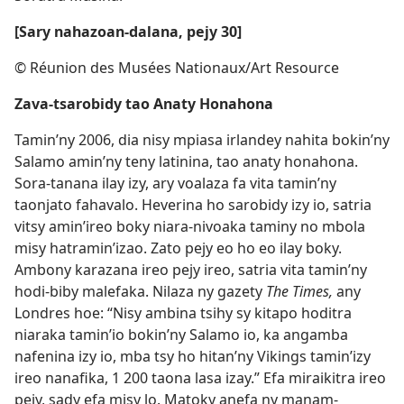
[Sary nahazoan-dalana, pejy 30]
© Réunion des Musées Nationaux/Art Resource
Zava-tsarobidy tao Anaty Honahona
Tamin’ny 2006, dia nisy mpiasa irlandey nahita bokin’ny
Salamo amin’ny teny latinina, tao anaty honahona.
Sora-tanana ilay izy, ary voalaza fa vita tamin’ny
taonjato fahavalo. Heverina ho sarobidy izy io, satria
vitsy amin’ireo boky niara-nivoaka taminy no mbola
misy hatramin’izao. Zato pejy eo ho eo ilay boky.
Ambony karazana ireo pejy ireo, satria vita tamin’ny
hodi-biby malefaka. Nilaza ny gazety
The Times,
any
Londres hoe: “Nisy ambina tsihy sy kitapo hoditra
niaraka tamin’io bokin’ny Salamo io, ka angamba
nafenina izy io, mba tsy ho hitan’ny Vikings tamin’izy
ireo nanafika, 1 200 taona lasa izay.” Efa miraikitra ireo
pejy, sady efa misy lo. Matoky anefa ny manam-