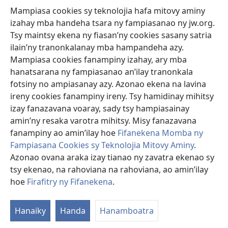
Mampiasa cookies sy teknolojia hafa mitovy aminy
Fanomezana
izahay mba handeha tsara ny fampiasanao ny jw.org.
(manokatra
rohy)
Tsy maintsy ekena ny fiasan’ny cookies sasany satria
ilain’ny tranonkalanay mba hampandeha azy.
FITEHIRIZAM-BOKIN’NY Vavolombelon’i Jehovah
(manokatra
Mampiasa cookies fanampiny izahay, ary mba
rohy)
®
JW Hub
hanatsarana ny fampiasanao an’ilay tranonkala
(manokatra
fotsiny no ampiasanay azy. Azonao ekena na lavina
rohy)
®
JW Library
ireny cookies fanampiny ireny. Tsy hamidinay mihitsy
izay fanazavana voaray, sady tsy hampiasainay
®
Watchtower Library
amin’ny resaka varotra mihitsy. Misy fanazavana
fanampiny ao amin’ilay hoe
Fifanekena Momba ny
Fampiasana Cookies sy Teknolojia Mitovy Aminy
.
Azonao ovana araka izay tianao ny zavatra ekenao sy
Copyright
© 2026 Watch Tower Bible and Tract Society of Pennsylvania.
tsy ekenao, na rahoviana na rahoviana, ao amin’ilay
FIFANEKENA
|
FIFANEKENA MOMBA NY TSIAMBARATELO
|
FIRAFITRY
hoe
Firafitry ny Fifanekena
.
A
NY FIFANEKENA
ny
Hanaiky
Handa
Hanamboatra
L
He