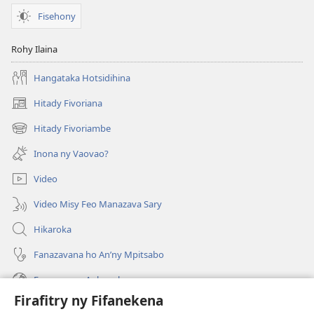
Fisehony
Rohy Ilaina
Hangataka Hotsidihina
Hitady Fivoriana
(manokatra
rohy)
Hitady Fivoriambe
(manokatra
rohy)
Inona ny Vaovao?
Video
Video Misy Feo Manazava Sary
Hikaroka
Fanazavana ho An’ny Mpitsabo
Fanazavana Ankapobeny
Firafitry ny Fifanekena
Fanampiana