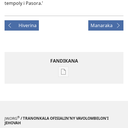
tempoly i Pasora.’
Hiverina
Manaraka
FANDIKANA
Fandikana
boky
MIFOHAZA!
Novambra 2007
®
JW.ORG
/ TRANONKALA OFISIALIN’NY VAVOLOMBELON’I
JEHOVAH