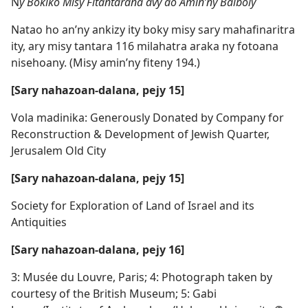
N
y Bokiko Misy Fitantarana avy ao Amin’ny Baiboly
Natao ho an’ny ankizy ity boky misy sary mahafinaritra
ity, ary misy tantara 116 milahatra araka ny fotoana
nisehoany. (Misy amin’ny fiteny 194.)
[Sary nahazoan-dalana, pejy 15]
Vola madinika: Generously Donated by Company for
Reconstruction & Development of Jewish Quarter,
Jerusalem Old City
[Sary nahazoan-dalana, pejy 15]
Society for Exploration of Land of Israel and its
Antiquities
[Sary nahazoan-dalana, pejy 16]
3: Musée du Louvre, Paris; 4: Photograph taken by
courtesy of the British Museum; 5: Gabi