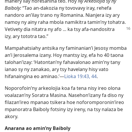
mahery ilay noresahina teo. Hoy
Ny Arkeolojia sy ny
Baiboly:
“Tao an-dakozia ny tovovavy iray, rehefa
nandoro an’ilay trano ny Romanina. Nianjera izy ary
namoy ny ainy raha mbola namikitra tamin’ny tohatra.
Vetivety dia nitatra
ny afo ... ka tsy afa-nandositra
izy, ary tototra tao.”
Mampahatsiahy antsika ny faminanian’i Jesosy momba
an’i Jerosalema izany. Hoy mantsy izy, efa ho 40 taona
talohan’izay: ‘Hatontan’ny fahavalonao amin’ny tany
ianao sy ny zanakao, ary tsy havelany hisy vato
hifanaingina eo aminao.’—
Lioka 19:43, 44
.
Noporofoin’ny arkeolojia koa fa tena nisy ireo olona
voalazan’ny Soratra Masina. Nasehon’izany fa diso ny
filazan’ireo mpanao tsikera hoe noforomporonin’ireo
mpanoratra Baiboly fotsiny izy ireny, na tsy nalaza be
akory.
Anarana ao amin’ny Baiboly