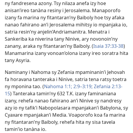
ny fandresena azony. Tsy nilaza anefa izy hoe
anisan’ireo tanàna resiny i Jerosalema. Manaporofo
izany fa marina ny fitantaran’ny Baiboly hoe tsy afaka
nanao fahirano an’i Jerosalema mihitsy io mpanjaka io,
satria resin’ny anjelin’Andriamanitra. Menatra i
Sankeriba ka niverina tany Ninive, ary novonoin’ny
zanany, araka ny fitantaran’ny Baiboly. (
Isaia 37:33-38
)
Manamarina izany vonoan’olona izany ireo soratra hita
tany Asyria.
Naminany i Nahoma sy Zefania mpaminanin’i Jehovah
fa horavana tanteraka i Ninive, satria tena ratsy toetra
ny mponina tao. (
Nahoma 1:1;
2:9–3:19;
Zefania 2:13-
15
) Tanteraka tamin’ny 632 T.K. izany faminaniana
izany, rehefa nanao fahirano an’i Ninive sy nandresy
azy io ny tafik’i Nabopolasara mpanjakan’i Babylona, sy
Cyaxare mpanjakan’i Media. Voaporofo koa fa marina
ny fitantaran’ny Baiboly, rehefa hita ny sisa tavela
tamin’io tanàna io.