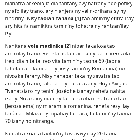
nianatra arkeolojia dia fantany avy hatrany hoe potiky
ny afo ilay trano, ary nianjera ny valin-drihana sy ny
rindriny.’ Nisy
taolan-tanana [1]
tao amin’ny efitra iray,
ary hita fa namikitra tamin’ny tohatra ny rantsan’ilay
izy.
Nahitana
vola madinika [2]
niparitaka koa tao
amin’ilay trano. Rehefa nofantarina ny datin’ireo vola
ireo, dia hita fa ireo vita tamin’ny taona 69 (taona
fahefatra nikomian’ny Jiosy tamin’ny Romanina) no
nivoaka farany. Nisy nanaparitaka ny zavatra tao
amin’ilay trano, talohan’ny naharavany. Hoy i Avigad:
“Nahatsiaro ny tenin’i Josèphe izahay rehefa nahita
izany. Nolazainy mantsy fa nandroba ireo trano tao
[Jerosalema] ny miaramila romanina, rehefa resy ilay
tanàna.” Milaza ny mpahay tantara, fa tamin’ny taona
70 izany no nitranga.
Fantatra koa fa taolan’ny tovovavy iray 20 taona