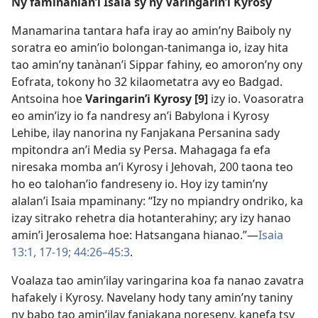
Ny faminanian’i Isaia sy ny Varingarin’i Kyrosy
Manamarina tantara hafa iray ao amin’ny Baiboly ny
soratra eo amin’io bolongan-tanimanga io, izay hita
tao amin’ny tanànan’i Sippar fahiny, eo amoron’ny ony
Eofrata, tokony ho 32 kilaometatra avy eo Badgad.
Antsoina hoe
Varingarin’i Kyrosy [9]
izy io. Voasoratra
eo amin’izy io fa nandresy an’i Babylona i Kyrosy
Lehibe, ilay nanorina ny Fanjakana Persanina sady
mpitondra an’i Media sy Persa. Mahagaga fa efa
niresaka momba an’i Kyrosy i Jehovah, 200 taona teo
ho eo talohan’io fandreseny io. Hoy izy tamin’ny
alalan’i Isaia mpaminany: “Izy no mpiandry ondriko, ka
izay sitrako rehetra dia hotanterahiny; ary izy hanao
amin’i Jerosalema hoe: Hatsangana hianao.”—
Isaia
13:1,
17-19;
44:26–45:3
.
Voalaza tao amin’ilay varingarina koa fa nanao zavatra
hafakely i Kyrosy. Navelany hody tany amin’ny taniny
ny babo tao amin’ilay fanjakana noreseny, kanefa tsy