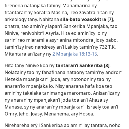
firenena natanjaka fahiny. Manamarina ny
fitantaran’ny Soratra Masina, ireo zavatra hitan’ny
arkeology tany. Nahitana
sila-bato voasokitra [7]
,
ohatra, tao amin’ny lapan’i Sankeriba Mpanjaka, tao
Ninive, renivohitr’i Asyria. Hita eo amin’izy io ny
sarin’ireo miaramila asyrianina mitondra Jiosy babo,
tamin’izy ireo nandresy an’i Lakisy tamin’ny 732 T.K.
Mitantara an’izany ny
2 Mpanjaka 18:13-15
.
Hita tany Ninive koa ny
tantaran’i Sankeriba [8]
.
Nolazainy tao ny fanafihana nataony tamin’ny andron’i
Hezekia mpanjakan’i Joda, ary notononiny tao ny
anaran’io mpanjaka io. Nisy anarana hafa koa teo
amin’ny takelaka tanimanga maromaro. Anisan’izany
ny anaran’ny mpanjakan’i Joda toa an’i Ahaza sy
Manase, sy ny anaran’ny mpanjakan’i Israely toa an’i
Omry, Jeho, Joasy, Menahema, ary Hosea.
Nirehareha erỳ i Sankeriba ao amin’ilay tantara, noho