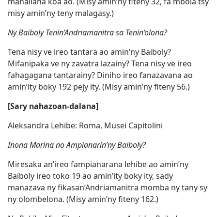
mahaliana koa ao. (Misy amin’ny fiteny 32, fa mbola tsy
misy amin’ny teny malagasy.)
Ny Baiboly Tenin’Andriamanitra sa Tenin’olona?
Tena nisy ve ireo tantara ao amin’ny Baiboly?
Mifanipaka ve ny zavatra lazainy? Tena nisy ve ireo
fahagagana tantarainy? Diniho ireo fanazavana ao
amin’ity boky 192 pejy ity. (Misy amin’ny fiteny 56.)
[Sary nahazoan-dalana]
Aleksandra Lehibe: Roma, Musei Capitolini
Inona Marina no Ampianarin’ny Baiboly?
Miresaka an’ireo fampianarana lehibe ao amin’ny
Baiboly ireo toko 19 ao amin’ity boky ity, sady
manazava ny fikasan’Andriamanitra momba ny tany sy
ny olombelona. (Misy amin’ny fiteny 162.)