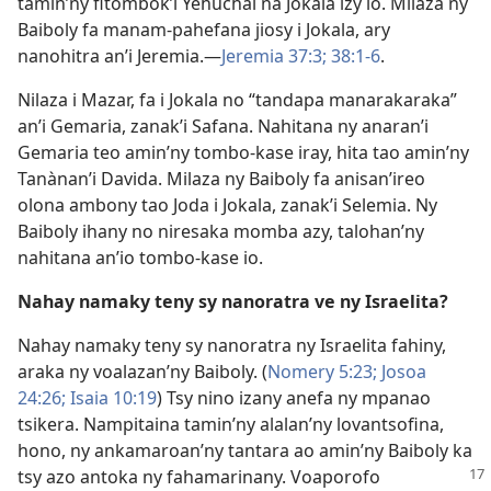
tamin’ny fitombok’i Yehuchal na Jokala izy io. Milaza ny
Baiboly fa manam-pahefana jiosy i Jokala, ary
nanohitra an’i Jeremia.—
Jeremia 37:3;
38:1-6
.
Nilaza i Mazar, fa i Jokala no “tandapa manarakaraka”
an’i Gemaria, zanak’i Safana. Nahitana ny anaran’i
Gemaria teo amin’ny tombo-kase iray, hita tao amin’ny
Tanànan’i Davida. Milaza ny Baiboly fa anisan’ireo
olona ambony tao Joda i Jokala, zanak’i Selemia. Ny
Baiboly ihany no niresaka momba azy, talohan’ny
nahitana an’io tombo-kase io.
Nahay namaky teny sy nanoratra ve ny Israelita?
Nahay namaky teny sy nanoratra ny Israelita fahiny,
araka ny voalazan’ny Baiboly. (
Nomery 5:23;
Josoa
24:26;
Isaia 10:19
) Tsy nino izany anefa ny mpanao
tsikera. Nampitaina tamin’ny alalan’ny lovantsofina,
hono, ny ankamaroan’ny tantara ao amin’ny Baiboly ka
tsy azo antoka
ny fahamarinany. Voaporofo