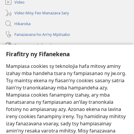
Video
Video Misy Feo Manazava Sary
Hikaroka
Fanazavana ho An’ny Mpitsabo
Fanazavana Ankapobeny
Firafitry ny Fifanekena
Fanampiana
Mampiasa cookies sy teknolojia hafa mitovy aminy
Fanomezana
izahay mba handeha tsara ny fampiasanao ny jw.org.
(manokatra
rohy)
Tsy maintsy ekena ny fiasan’ny cookies sasany satria
ilain’ny tranonkalanay mba hampandeha azy.
FITEHIRIZAM-BOKIN’NY Vavolombelon’i Jehovah
(manokatra
Mampiasa cookies fanampiny izahay, ary mba
rohy)
®
JW Hub
hanatsarana ny fampiasanao an’ilay tranonkala
(manokatra
fotsiny no ampiasanay azy. Azonao ekena na lavina
rohy)
®
JW Library
ireny cookies fanampiny ireny. Tsy hamidinay mihitsy
izay fanazavana voaray, sady tsy hampiasainay
®
Watchtower Library
amin’ny resaka varotra mihitsy. Misy fanazavana