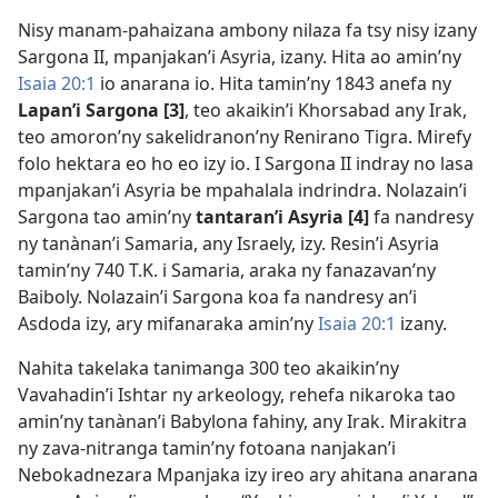
Nisy manam-pahaizana ambony nilaza fa tsy nisy izany
Sargona II, mpanjakan’i Asyria, izany. Hita ao amin’ny
Isaia 20:1
io anarana io. Hita tamin’ny 1843 anefa ny
Lapan’i Sargona [3]
, teo akaikin’i Khorsabad any Irak,
teo amoron’ny sakelidranon’ny Renirano Tigra. Mirefy
folo hektara eo ho eo izy io. I Sargona II indray no lasa
mpanjakan’i Asyria be mpahalala indrindra. Nolazain’i
Sargona tao amin’ny
tantaran’i Asyria [4]
fa nandresy
ny tanànan’i Samaria, any Israely, izy. Resin’i Asyria
tamin’ny 740 T.K. i Samaria, araka ny fanazavan’ny
Baiboly. Nolazain’i Sargona koa fa nandresy an’i
Asdoda izy, ary mifanaraka amin’ny
Isaia 20:1
izany.
Nahita takelaka tanimanga 300 teo akaikin’ny
Vavahadin’i Ishtar ny arkeology, rehefa nikaroka tao
amin’ny tanànan’i Babylona fahiny, any Irak. Mirakitra
ny zava-nitranga tamin’ny fotoana nanjakan’i
Nebokadnezara Mpanjaka izy ireo ary ahitana anarana