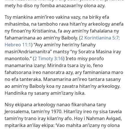
mety ho diso ny fomba anazavan’ny olona azy.
Tsy miankina amin’ireo vakina vazy, na biriky efa
mihasimba, na tamboho rava hitan’ny arkeology anefa
ny finoan’ny Kristianina, fa avy amin’ny fahalalana ny
fahamarinana ao amin’ny Baiboly. (
2 Korintianina 5:7;
Hebreo 11:1
) “Avy amin’ny herin’ny fanahy
masin’Andriamanitra” mantsy “ny Soratra Masina iray
manontolo.” (
2 Timoty 3:16
) Ireto misy porofo
manamarina izany: Mirindra tsara izy io, feno
fahatsorana ireo nanoratra azy, ary faminaniana maro
no efa tanteraka. Manamarina an’ireo tantara sasany
ao amin’ny Baiboly koa ny zavatra hitan’ny arkeology.
Handinika ny sasany amin’izany isika.
Nisy ekipana arkeology nanao fikarohana tany
Jerosalema, tamin’ny 1970. Hitan’izy ireo ny sisa tavela
tamin’ny trano iray kilan’ny afo. Hoy i Nahman Avigad,
mpitarika an’ilay ekipa: ‘Vao mahita an’izany ny olona