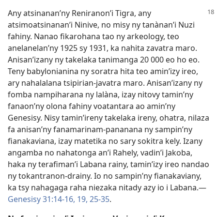
Any atsinanan’ny Reniranon’i Tigra, any
atsimoatsinanan’i Ninive, no misy ny tanànan’i Nuzi
fahiny. Nanao fikarohana tao ny arkeology, teo
anelanelan’ny 1925 sy 1931, ka nahita zavatra maro.
Anisan’izany ny takelaka tanimanga 20 000 eo ho eo.
Teny babylonianina ny soratra hita teo amin’izy ireo,
ary nahalalana tsipirian-javatra maro. Anisan’izany ny
fomba nampiharana ny lalàna, izay nitovy tamin’ny
fanaon’ny olona fahiny voatantara ao amin’ny
Genesisy. Nisy tamin’ireny takelaka ireny, ohatra, nilaza
fa anisan’ny fanamarinam-pananana ny sampin’ny
fianakaviana, izay matetika no sary sokitra kely. Izany
angamba no nahatonga an’i Rahely, vadin’i Jakoba,
haka ny terafiman’i Labana rainy, tamin’izy ireo nandao
ny tokantranon-drainy. Io no sampin’ny fianakaviany,
ka tsy nahagaga raha niezaka nitady azy io i Labana.—
Genesisy 31:14-16,
19,
25-35
.