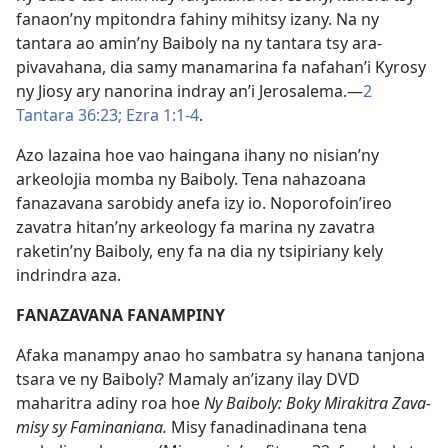
fanaon’ny mpitondra fahiny mihitsy izany. Na ny
tantara ao amin’ny Baiboly na ny tantara tsy ara-
pivavahana, dia samy manamarina fa nafahan’i Kyrosy
ny Jiosy ary nanorina indray an’i Jerosalema.—
2
Tantara 36:23;
Ezra 1:1-4
.
Azo lazaina hoe vao haingana ihany no nisian’ny
arkeolojia momba ny Baiboly. Tena nahazoana
fanazavana sarobidy anefa izy io. Noporofoin’ireo
zavatra hitan’ny arkeology fa marina ny zavatra
raketin’ny Baiboly, eny fa na dia ny tsipiriany kely
indrindra aza.
FANAZAVANA FANAMPINY
Afaka manampy anao ho sambatra sy hanana tanjona
tsara ve ny Baiboly? Mamaly an’izany ilay DVD
maharitra adiny roa hoe
Ny Baiboly: Boky Mirakitra Zava-
misy sy Faminaniana.
Misy fanadinadinana tena