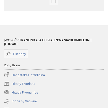
Fandikana
boky
MIFOHAZA!
Novambra 2007
®
JW.ORG
/ TRANONKALA OFISIALIN’NY VAVOLOMBELON’I
JEHOVAH
Fisehony
Rohy Ilaina
Hangataka Hotsidihina
Hitady Fivoriana
(manokatra
rohy)
Hitady Fivoriambe
(manokatra
rohy)
Inona ny Vaovao?