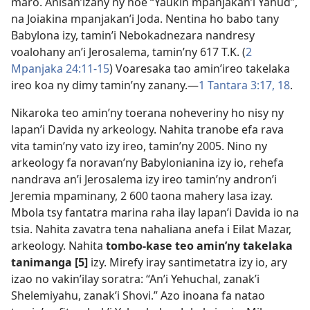
maro. Anisan’izany ny hoe “Yaukin mpanjakan’i Yahud”,
na Joiakina mpanjakan’i Joda. Nentina ho babo tany
Babylona izy, tamin’i Nebokadnezara nandresy
voalohany an’i Jerosalema, tamin’ny 617 T.K. (
2
Mpanjaka 24:11-15
) Voaresaka tao amin’ireo takelaka
ireo koa ny dimy tamin’ny zanany.—
1 Tantara 3:17, 18
.
Nikaroka teo amin’ny toerana noheveriny ho nisy ny
lapan’i Davida ny arkeology. Nahita tranobe efa rava
vita tamin’ny vato izy ireo, tamin’ny 2005. Nino ny
arkeology fa noravan’ny Babylonianina izy io, rehefa
nandrava an’i Jerosalema izy ireo tamin’ny andron’i
Jeremia mpaminany, 2 600 taona mahery lasa izay.
Mbola tsy fantatra marina raha ilay lapan’i Davida io na
tsia. Nahita zavatra tena nahaliana anefa i Eilat Mazar,
arkeology. Nahita
tombo-kase teo amin’ny takelaka
tanimanga [5]
izy. Mirefy iray santimetatra izy io, ary
izao no vakin’ilay soratra: “An’i Yehuchal, zanak’i
Shelemiyahu, zanak’i Shovi.” Azo inoana fa natao