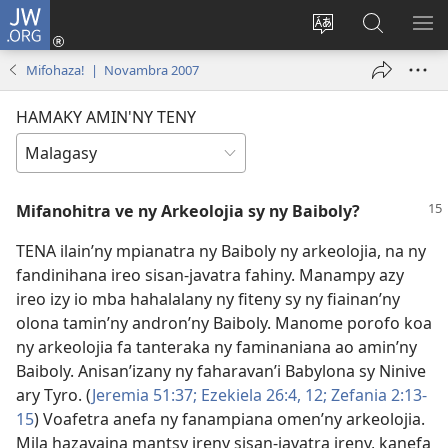
JW.ORG
Hiditra
(manokatra
Hiova
Fikaroha
HA
rohy)
fiteny
ato
Mifohaza! | Novambra 2007
Amin’ny
JW.ORG
HAMAKY AMIN'NY TENY
Mifanohitra ve ny Arkeolojia sy ny Baiboly?
TENA ilain’ny mpianatra ny Baiboly ny arkeolojia, na ny
fandinihana ireo sisan-javatra fahiny. Manampy azy
ireo izy io mba hahalalany ny fiteny sy ny fiainan’ny
olona tamin’ny andron’ny Baiboly. Manome porofo koa
ny arkeolojia fa tanteraka ny faminaniana ao amin’ny
Baiboly. Anisan’izany ny faharavan’i Babylona sy Ninive
ary Tyro. (
Jeremia 51:37;
Ezekiela 26:4,
12;
Zefania 2:13-
15
) Voafetra anefa ny fanampiana omen’ny arkeolojia.
Mila hazavaina mantsy ireny sisan-javatra ireny, kanefa