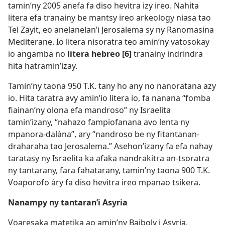
tamin’ny 2005 anefa fa diso hevitra izy ireo. Nahita
litera efa tranainy be mantsy ireo arkeology niasa tao
Tel Zayit, eo anelanelan’i Jerosalema sy ny Ranomasina
Mediterane. Io litera nisoratra teo amin’ny vatosokay
io angamba no
litera hebreo [6]
tranainy indrindra
hita hatramin’izay.
Tamin’ny taona 950 T.K. tany ho any no nanoratana azy
io. Hita taratra avy amin’io litera io, fa nanana “fomba
fiainan’ny olona efa mandroso” ny Israelita
tamin’izany, “nahazo fampiofanana avo lenta ny
mpanora-dalàna”, ary “nandroso be ny fitantanan-
draharaha tao Jerosalema.” Asehon’izany fa efa nahay
taratasy ny Israelita ka afaka nandrakitra an-tsoratra
ny tantarany, fara fahatarany, tamin’ny taona 900 T.K.
Voaporofo àry fa diso hevitra ireo mpanao tsikera.
Nanampy ny tantaran’i Asyria
Voaresaka matetika ao amin’ny Baiboly i Asyria,