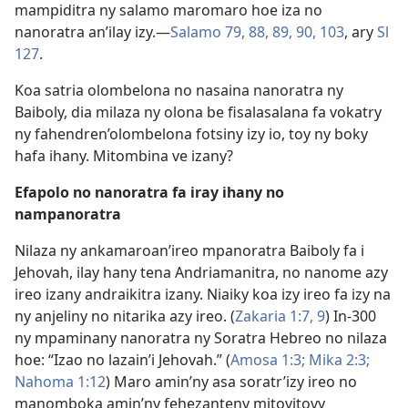
mampiditra ny salamo maromaro hoe iza no
nanoratra an’ilay izy.—
Salamo 79,
88,
89,
90,
103
, ary
Sl
127
.
Koa satria olombelona no nasaina nanoratra ny
Baiboly, dia milaza ny olona be fisalasalana fa vokatry
ny fahendren’olombelona fotsiny izy io, toy ny boky
hafa ihany. Mitombina ve izany?
Efapolo no nanoratra fa iray ihany no
nampanoratra
Nilaza ny ankamaroan’ireo mpanoratra Baiboly fa i
Jehovah, ilay hany tena Andriamanitra, no nanome azy
ireo izany andraikitra izany. Niaiky koa izy ireo fa izy na
ny anjeliny no nitarika azy ireo. (
Zakaria 1:7,
9
) In-300
ny mpaminany nanoratra ny Soratra Hebreo no nilaza
hoe: “Izao no lazain’i Jehovah.” (
Amosa 1:3;
Mika 2:3;
Nahoma 1:12
) Maro amin’ny asa soratr’izy ireo no
manomboka amin’ny fehezanteny mitovitovy