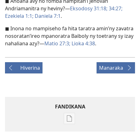
◼ Ahoana avy no fomba nampitan’i Jehovah
Andriamanitra ny heviny?—
Eksodosy 31:18;
34:27;
Ezekiela 1:1;
Daniela 7:1
.
◼ Inona no mampiseho fa hita taratra amin’ny zavatra
nosoratan’ireo mpanoratra Baiboly ny toetrany sy izay
nahaliana azy?—
Matio 27:3;
Lioka 4:38
.
Hiverina
Manaraka
FANDIKANA
Fandikana
boky
MIFOHAZA!