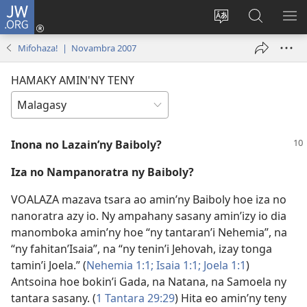
JW.ORG
Hiditra
(manokatra
Hiova
Fikaroha
HA
rohy)
fiteny
ato
Mifohaza! | Novambra 2007
Amin’ny
JW.ORG
HAMAKY AMIN'NY TENY
Inona no Lazain’ny Baiboly?
Iza no Nampanoratra ny Baiboly?
VOALAZA mazava tsara ao amin’ny Baiboly hoe iza no
nanoratra azy io. Ny ampahany sasany amin’izy io dia
manomboka amin’ny hoe “ny tantaran’i Nehemia”, na
“ny fahitan’Isaia”, na “ny tenin’i Jehovah, izay tonga
tamin’i Joela.” (
Nehemia 1:1;
Isaia 1:1;
Joela 1:1
)
Antsoina hoe bokin’i Gada, na Natana, na Samoela ny
tantara sasany. (
1 Tantara 29:29
) Hita eo amin’ny teny