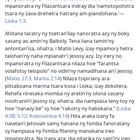
mpanoratra ny Filazantsara indray dia ‘namotopototra
tsara ny zava-drehetra hatrany am-piandohana.’—
Lioka 1:3
.
Ahitana taratry ny toetran’ilay nanoratra azy ny boky
sasany ao amin’ny Baiboly. Tena liana tamin’ny
antontan’isa, ohatra, i Matio Levy, izay mpamory hetra
talohan’ny naha mpianatr’i Jesosy azy. Izy irery no
mpanoratra ny Filazantsara nilaza hoe “farantsa
volafotsy telopolo” no vidin’ny namadihana an’i Jesosy.
(
Matio 27:3;
Marka 2:14
) Nilaza tsipiriany ara-
pitsaboana marina tsara kosa i Lioka, izay dokotera.
Rehefa niresaka momba ny aretin’ny olona sasany
nositranin’i Jesosy izy, ohatra, dia nampiasa teny toy ny
hoe “nanavy be” sy hoe “rakotry ny habokana.” (
Lioka
4:38;
5:12;
Kolosianina 4:14
) Hita araka izany fa
navelan’i Jehovah samy hanana ny fomba fanoratany
sy hampiasa ny fomba fiteniny manokana ireo
mpanoratra. Na izany aza, dia nitarika ny sain’izy ireo