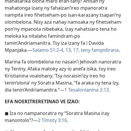
mahasarika olona maro eran-tany? Anisan’ny
mahatonga izany ny fahaizan’ireo mpanoratra
nampita ireo fihetseham-po isan-karazany tsapan’ny
olombelona. Nisy aza nahay namoaka ny fihetseham-
pon’ny mpanota nibebaka, izay nahatsiaro tena ho
meloka ka nitalaho famindram-po
tamin’Andriamanitra. Tsy iza izany fa i Davida
Mpanjaka.—
Salamo 51:2-4,
13,
17,
teny fampidirana
.
Marina fa olombelona no nasain’i Jehovah nanoratra
ny Teniny. Afaka matoky azy io anefa isika, toy ireo
Kristianina voalohany. ‘Tsy noraisin’izy ireo ho
tenin’olona’ ny Soratra Masina, “fa araka ny tena izy,
dia tenin’Andriamanitra.”—
1 Tesalonianina 2:13
.
EFA NOERITRERETINAO VE IZAO:
◼ Iza no nampanoratra ny “Soratra Masina iray
manontolo”?—
2 Timoty 3:16
.