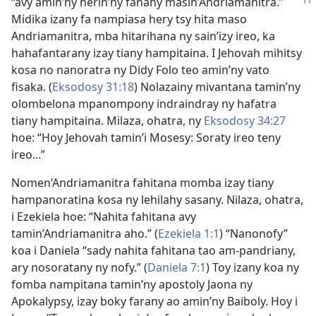
“avy amin’ny herin’ny fanahy masin’Andriamanitra.”
Midika izany fa nampiasa hery tsy hita maso
Andriamanitra, mba hitarihana ny sain’izy ireo, ka
hahafantarany izay tiany hampitaina. I Jehovah mihitsy
kosa no nanoratra ny Didy Folo teo amin’ny vato
fisaka. (
Eksodosy 31:18
) Nolazainy mivantana tamin’ny
olombelona mpanompony indraindray ny hafatra
tiany hampitaina. Milaza, ohatra, ny
Eksodosy 34:27
hoe: “Hoy Jehovah tamin’i Mosesy: Soraty ireo teny
ireo...”
Nomen’Andriamanitra fahitana momba izay tiany
hampanoratina kosa ny lehilahy sasany. Nilaza, ohatra,
i Ezekiela hoe: “Nahita fahitana avy
tamin’Andriamanitra aho.” (
Ezekiela 1:1
) “Nanonofy”
koa i Daniela “sady nahita fahitana tao am-pandriany,
ary nosoratany ny nofy.” (
Daniela 7:1
) Toy izany koa ny
fomba nampitana tamin’ny apostoly Jaona ny
Apokalypsy, izay boky farany ao amin’ny Baiboly. Hoy i