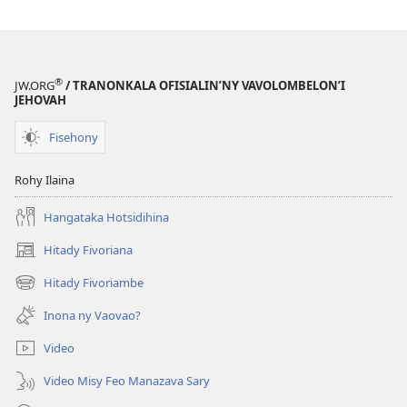
Novambra 2007
®
JW.ORG
/ TRANONKALA OFISIALIN’NY VAVOLOMBELON’I
JEHOVAH
Fisehony
Rohy Ilaina
Hangataka Hotsidihina
Hitady Fivoriana
(manokatra
rohy)
Hitady Fivoriambe
(manokatra
rohy)
Inona ny Vaovao?
Video
Video Misy Feo Manazava Sary