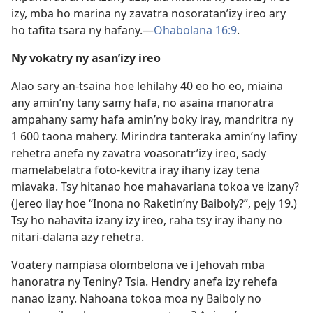
izy, mba ho marina ny zavatra nosoratan’izy ireo ary
ho tafita tsara ny hafany.—
Ohabolana 16:9
.
Ny vokatry ny asan’izy ireo
Alao sary an-tsaina hoe lehilahy 40 eo ho eo, miaina
any amin’ny tany samy hafa, no asaina manoratra
ampahany samy hafa amin’ny boky iray, mandritra ny
1 600 taona mahery. Mirindra tanteraka amin’ny lafiny
rehetra anefa ny zavatra voasoratr’izy ireo, sady
mamelabelatra foto-kevitra iray ihany izay tena
miavaka. Tsy hitanao hoe mahavariana tokoa ve izany?
(Jereo ilay hoe “Inona no Raketin’ny Baiboly?”, pejy 19.)
Tsy ho nahavita izany izy ireo, raha tsy iray ihany no
nitari-dalana azy rehetra.
Voatery nampiasa olombelona ve i Jehovah mba
hanoratra ny Teniny? Tsia. Hendry anefa izy rehefa
nanao izany. Nahoana tokoa moa ny Baiboly no