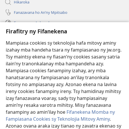
Hikaroka
Fanazavana ho An’ny Mpitsabo
Fanazavana Ankapobeny
Firafitry ny Fifanekena
Fanampiana
Mampiasa cookies sy teknolojia hafa mitovy aminy
Fanomezana
izahay mba handeha tsara ny fampiasanao ny jw.org.
(manokatra
rohy)
Tsy maintsy ekena ny fiasan’ny cookies sasany satria
ilain’ny tranonkalanay mba hampandeha azy.
FITEHIRIZAM-BOKIN’NY Vavolombelon’i Jehovah
(manokatra
Mampiasa cookies fanampiny izahay, ary mba
rohy)
®
JW Hub
hanatsarana ny fampiasanao an’ilay tranonkala
(manokatra
fotsiny no ampiasanay azy. Azonao ekena na lavina
rohy)
®
JW Library
ireny cookies fanampiny ireny. Tsy hamidinay mihitsy
izay fanazavana voaray, sady tsy hampiasainay
®
Watchtower Library
amin’ny resaka varotra mihitsy. Misy fanazavana
fanampiny ao amin’ilay hoe
Fifanekena Momba ny
Fampiasana Cookies sy Teknolojia Mitovy Aminy
.
Azonao ovana araka izay tianao ny zavatra ekenao sy