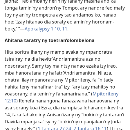
Jaona: “Teo ambany herin’ny fanahy masina aho ka
tonga tamin’ny andron’ny Tompo, ary nandre feo mafy
toy ny an’ny trompetra avy tao andamosiko, nanao
hoe: ‘Izay hitanao dia soraty eo amin’ny horonam-
boky.’ ”—
Apokalypsy 1:10, 11
.
Ahitana taratry ny toetran’olombelona
Hita soritra ihany ny mampiavaka ny mpanoratra
tsirairay, na dia hevitr’Andriamanitra aza no
nosoratany. Samy tsy maintsy nanao ezaka izy ireo,
mba hanoratana ny hafatr’Andriamanitra. Nilaza,
ohatra, ilay mpanoratra ny Mpitoriteny, fa “nitady
hahita teny mahafinaritra” izy, “ary izay mahitsy no
voasorany, dia tenin’ny fahamarinana.” (
Mpitoriteny
12:10
) Rehefa nanangona fanazavana hanaovana ny
asa sorany koa i Ezra, dia nampiasa loharanon-kevitra
14, fara fahakeliny. Anisan’izany ny “bokin’ny tantaran’i
Davida mpanjaka” sy ny “bokin’ny mpanjakan’ny Joda
sy ny Isiraely.” (
1 Tantara 27:24;
2 Tantara 16:11
) I Lioka