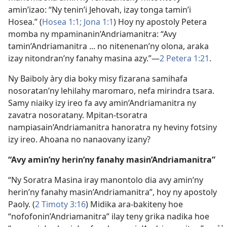
amin’izao: “Ny tenin’i Jehovah, izay tonga tamin’i
Hosea.” (
Hosea 1:1;
Jona 1:1
) Hoy ny apostoly Petera
momba ny mpaminanin’Andriamanitra: “Avy
tamin’Andriamanitra ... no nitenenan’ny olona, araka
izay nitondran’ny fanahy masina azy.”—
2 Petera 1:21
.
Ny Baiboly àry dia boky misy fizarana samihafa
nosoratan’ny lehilahy maromaro, nefa mirindra tsara.
Samy niaiky izy ireo fa avy amin’Andriamanitra ny
zavatra nosoratany. Mpitan-tsoratra
nampiasain’Andriamanitra hanoratra ny heviny fotsiny
izy ireo. Ahoana no nanaovany izany?
“Avy amin’ny herin’ny fanahy masin’Andriamanitra”
“Ny Soratra Masina iray manontolo dia avy amin’ny
herin’ny fanahy masin’Andriamanitra”, hoy ny apostoly
Paoly. (
2 Timoty 3:16
) Midika ara-bakiteny hoe
“nofofonin’Andriamanitra” ilay teny grika nadika hoe