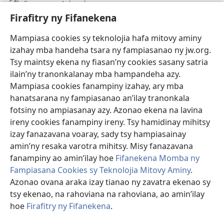
Fanazavana Ankapobeny
Firafitry ny Fifanekena
Fanampiana
Mampiasa cookies sy teknolojia hafa mitovy aminy
Fanomezana
izahay mba handeha tsara ny fampiasanao ny jw.org.
(manokatra
rohy)
Tsy maintsy ekena ny fiasan’ny cookies sasany satria
ilain’ny tranonkalanay mba hampandeha azy.
FITEHIRIZAM-BOKIN’NY Vavolombelon’i Jehovah
(manokatra
Mampiasa cookies fanampiny izahay, ary mba
rohy)
®
JW Hub
hanatsarana ny fampiasanao an’ilay tranonkala
(manokatra
fotsiny no ampiasanay azy. Azonao ekena na lavina
rohy)
®
JW Library
ireny cookies fanampiny ireny. Tsy hamidinay mihitsy
izay fanazavana voaray, sady tsy hampiasainay
®
Watchtower Library
amin’ny resaka varotra mihitsy. Misy fanazavana
fanampiny ao amin’ilay hoe
Fifanekena Momba ny
Fampiasana Cookies sy Teknolojia Mitovy Aminy
.
Azonao ovana araka izay tianao ny zavatra ekenao sy
tsy ekenao, na rahoviana na rahoviana, ao amin’ilay
Copyright
© 2026 Watch Tower Bible and Tract Society of Pennsylvania.
FIFANEKENA
|
FIFANEKENA MOMBA NY TSIAMBARATELO
|
FIRAFITRY
hoe
Firafitry ny Fifanekena
.
A
NY FIFANEKENA