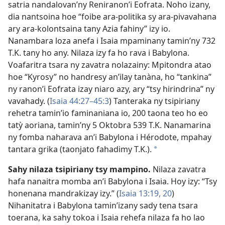
satria nandalovan’ny Reniranon’i Eofrata. Noho izany,
dia nantsoina hoe “foibe ara-politika sy ara-pivavahana
ary ara-kolontsaina tany Azia fahiny” izy io.
Nanambara loza anefa i Isaia mpaminany tamin’ny 732
T.K. tany ho any. Nilaza izy fa ho rava i Babylona.
Voafaritra tsara ny zavatra nolazainy: Mpitondra atao
hoe “Kyrosy” no handresy an’ilay tanàna, ho “tankina”
ny ranon’i Eofrata izay niaro azy, ary “tsy hirindrina” ny
vavahady. (
Isaia 44:27–45:3
) Tanteraka ny tsipiriany
rehetra tamin’io faminaniana io, 200 taona teo ho eo
tatỳ aoriana, tamin’ny 5 Oktobra 539 T.K. Nanamarina
ny fomba naharava an’i Babylona i Hérodote, mpahay
tantara grika (taonjato fahadimy T.K.).
*
Sahy nilaza tsipiriany tsy mampino.
Nilaza zavatra
hafa nanaitra momba an’i Babylona i Isaia. Hoy izy: “Tsy
honenana mandrakizay izy.” (
Isaia 13:19, 20
)
Nihanitatra i Babylona tamin’izany sady tena tsara
toerana, ka sahy tokoa i Isaia rehefa nilaza fa ho lao