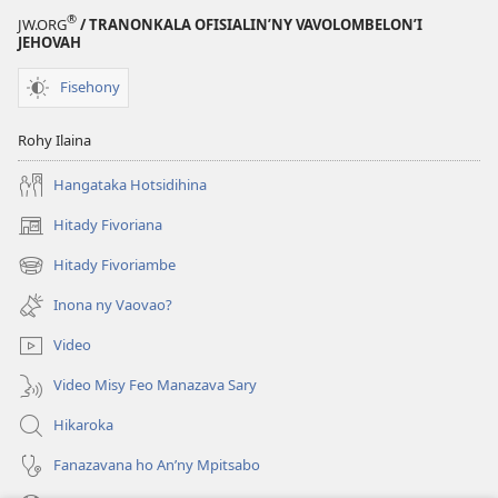
®
JW.ORG
/ TRANONKALA OFISIALIN’NY VAVOLOMBELON’I
JEHOVAH
Fisehony
Rohy Ilaina
Hangataka Hotsidihina
Hitady Fivoriana
(manokatra
rohy)
Hitady Fivoriambe
(manokatra
rohy)
Inona ny Vaovao?
Video
Video Misy Feo Manazava Sary
Hikaroka
Fanazavana ho An’ny Mpitsabo