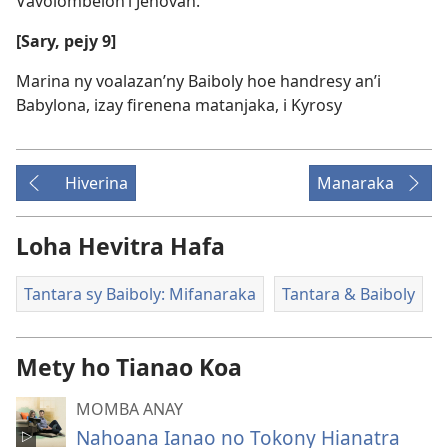
Vavolombelon’i Jehovah.
[Sary, pejy 9]
Marina ny voalazan’ny Baiboly hoe handresy an’i
Babylona, izay firenena matanjaka, i Kyrosy
Hiverina
Manaraka
Loha Hevitra Hafa
Tantara sy Baiboly: Mifanaraka
Tantara & Baiboly
Mety ho Tianao Koa
MOMBA ANAY
Nahoana Ianao no Tokony Hianatra