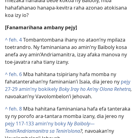
miezaka hahalala bebe kokoa ny Baiboly, mba
hahafahanao hanapa-kevitra raha azonao atokisana
koa izy io?
[Fanamarihana ambany pejy]
^
feh. 4
Tombantombana ihany no ataon’ny mpilaza
toetrandro. Ny faminaniana ao amin’ny Baiboly kosa
anefa avy amin’Andriamanitra, izay afaka manova ny
toe-javatra raha tiany izany.
^
feh. 6
Mba hahitana tsipiriany hafa momba ny
fahatanterahan’ny faminanian’i Isaia, dia jereo ny
pejy
27-29 amin’ny bokikely
Boky Iray ho An’ny Olona Rehetra
,
navoakan’ny Vavolombelon’i Jehovah.
^
feh. 8
Mba hahitana faminaniana hafa efa tanteraka
sy ny porofo ara-tantara momba izany, dia jereo ny
pejy 117-133 amin’ny boky
Ny Baiboly—
Tenin’Andriamanitra sa Tenin’olona
?,
navoakan’ny