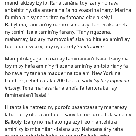
mandrakizay izy io. Raha tanàna toy izany no rava
ankehitriny, dia antenaina fa ho voaorina ihany. Marina
fa mbola nisy nandritra ny fotoana elaela kely i
Babylona, taorian’ny nandresena azy. Tanteraka anefa
ny tenin’i Isaia tamin’ny farany. “Tany ngazana,
mahamay, lao ary mamovoka” sisa no hita eo amin’ilay
toerana nisy azy, hoy ny gazety
Smithsonian.
Mampitolagaga tokoa ilay faminanian’i Isaia. Izany dia
tsy misy hafa amin’ny filazana amin’ny an-tsipiriany fa
ho rava ny tanàna maoderina toa an’i New York na
Londres, rehefa afaka 200 taona, sady
tsy hisy mponina
intsony.
Tena mahavariana anefa fa tanteraka ilay
faminanian’i Isaia!
*
Hitantsika hatreto ny porofo sasantsasany maharesy
lahatra ny olona an-tapitrisany fa mendri-pitokisana ny
Baiboly. Izany no mahatonga azy ireo hiantehitra
amin’izy io mba hitari-dalana azy. Nahoana àry raha