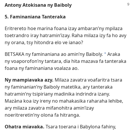
Antony Atokisana ny Baiboly
5. Faminaniana Tanteraka
Eritrereto hoe marina foana izay ambaran’ny mpilaza
toetrandro iray hatramin’izay. Raha milaza izy fa ho avy
ny orana, tsy hitondra elo ve ianao?
BETSAKA ny faminaniana ao amin’ny Baiboly.
Araka
*
ny voaporofon’ny tantara, dia hita mazava fa tanteraka
foana ny faminaniana voalaza ao.
Ny mampiavaka azy.
Milaza zavatra voafaritra tsara
ny faminanian’ny Baiboly matetika, ary tanteraka
hatramin’ny tsipiriany madinika indrindra izany.
Mazàna koa izy ireny no mahakasika raharaha lehibe,
ary milaza zavatra mifanohitra amin’izay
noeritreretin’ny olona fa hitranga.
Ohatra miavaka.
Tsara toerana i Babylona fahiny,