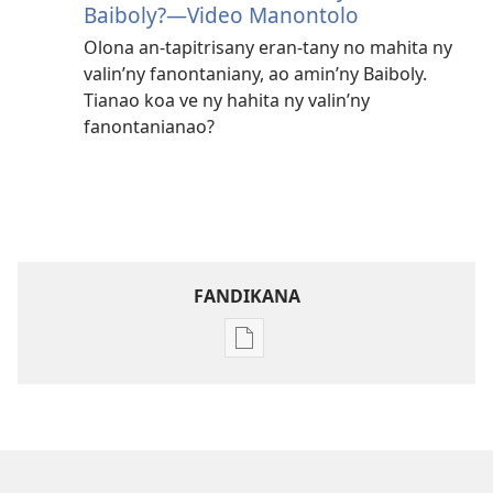
Baiboly?—Video Manontolo
Olona an-tapitrisany eran-tany no mahita ny
valin’ny fanontaniany, ao amin’ny Baiboly.
Tianao koa ve ny hahita ny valin’ny
fanontanianao?
FANDIKANA
Fandikana
boky
MIFOHAZA!
Novambra 2007