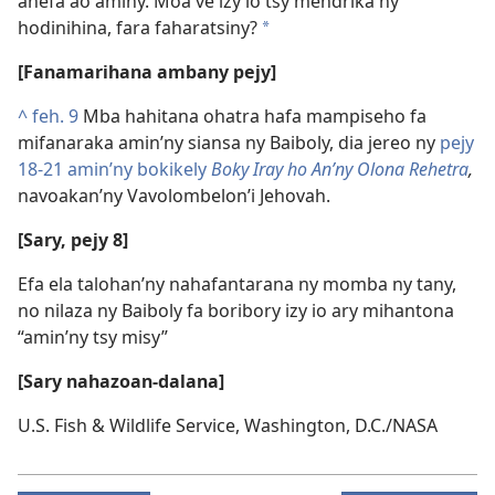
anefa ao aminy. Moa ve izy io tsy mendrika ny
hodinihina, fara faharatsiny?
*
[Fanamarihana ambany pejy]
^
feh. 9
Mba hahitana ohatra hafa mampiseho fa
mifanaraka amin’ny siansa ny Baiboly, dia jereo ny
pejy
18-21 amin’ny bokikely
Boky Iray ho An’ny Olona Rehetra
,
navoakan’ny Vavolombelon’i Jehovah.
[Sary, pejy 8]
Efa ela talohan’ny nahafantarana ny momba ny tany,
no nilaza ny Baiboly fa boribory izy io ary mihantona
“amin’ny tsy misy”
[Sary nahazoan-dalana]
U.S. Fish & Wildlife Service, Washington, D.C./NASA