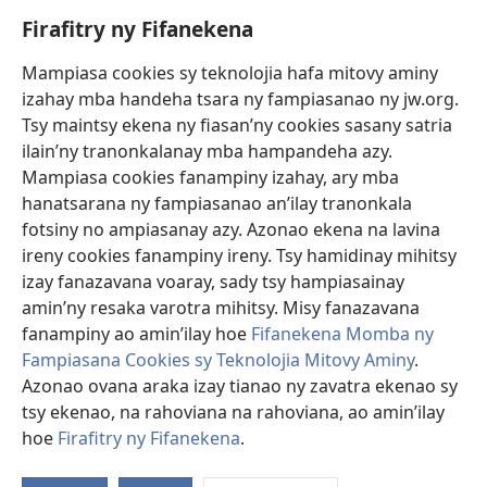
Firafitry ny Fifanekena
Fanampiana
Mampiasa cookies sy teknolojia hafa mitovy aminy
Fanomezana
izahay mba handeha tsara ny fampiasanao ny jw.org.
(manokatra
rohy)
Tsy maintsy ekena ny fiasan’ny cookies sasany satria
ilain’ny tranonkalanay mba hampandeha azy.
FITEHIRIZAM-BOKIN’NY Vavolombelon’i Jehovah
(manokatra
Mampiasa cookies fanampiny izahay, ary mba
rohy)
®
JW Hub
hanatsarana ny fampiasanao an’ilay tranonkala
(manokatra
fotsiny no ampiasanay azy. Azonao ekena na lavina
rohy)
®
JW Library
ireny cookies fanampiny ireny. Tsy hamidinay mihitsy
izay fanazavana voaray, sady tsy hampiasainay
®
Watchtower Library
amin’ny resaka varotra mihitsy. Misy fanazavana
fanampiny ao amin’ilay hoe
Fifanekena Momba ny
Fampiasana Cookies sy Teknolojia Mitovy Aminy
.
Azonao ovana araka izay tianao ny zavatra ekenao sy
tsy ekenao, na rahoviana na rahoviana, ao amin’ilay
Copyright
© 2026 Watch Tower Bible and Tract Society of Pennsylvania.
FIFANEKENA
|
FIFANEKENA MOMBA NY TSIAMBARATELO
|
FIRAFITRY
hoe
Firafitry ny Fifanekena
.
A
NY FIFANEKENA
ny