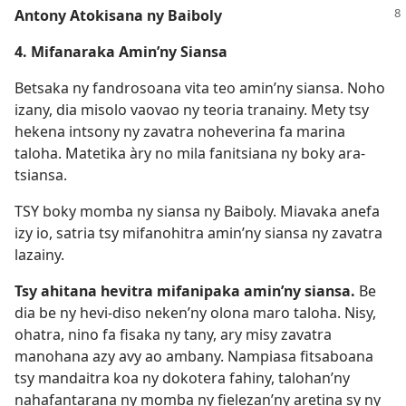
Antony Atokisana ny Baiboly
4. Mifanaraka Amin’ny Siansa
Betsaka ny fandrosoana vita teo amin’ny siansa. Noho
izany, dia misolo vaovao ny teoria tranainy. Mety tsy
hekena intsony ny zavatra noheverina fa marina
taloha. Matetika àry no mila fanitsiana ny boky ara-
tsiansa.
TSY boky momba ny siansa ny Baiboly. Miavaka anefa
izy io, satria tsy mifanohitra amin’ny siansa ny zavatra
lazainy.
Tsy ahitana hevitra mifanipaka amin’ny siansa.
Be
dia be ny hevi-diso neken’ny olona maro taloha. Nisy,
ohatra, nino fa fisaka ny tany, ary misy zavatra
manohana azy avy ao ambany. Nampiasa fitsaboana
tsy mandaitra koa ny dokotera fahiny, talohan’ny
nahafantarana ny momba ny fielezan’ny aretina sy ny