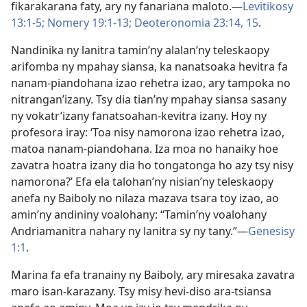
fikarakarana faty, ary ny fanariana maloto.—
Levitikosy
13:1-5;
Nomery 19:1-13;
Deoteronomia 23:14, 15
.
Nandinika ny lanitra tamin’ny alalan’ny teleskaopy
arifomba ny mpahay siansa, ka nanatsoaka hevitra fa
nanam-piandohana izao rehetra izao, ary tampoka no
nitrangan’izany. Tsy dia tian’ny mpahay siansa sasany
ny vokatr’izany fanatsoahan-kevitra izany. Hoy ny
profesora iray: ‘Toa nisy namorona izao rehetra izao,
matoa nanam-piandohana. Iza moa no hanaiky hoe
zavatra hoatra izany dia ho tongatonga ho azy tsy nisy
namorona?’ Efa ela talohan’ny nisian’ny teleskaopy
anefa ny Baiboly no nilaza mazava tsara toy izao, ao
amin’ny andininy voalohany: “Tamin’ny voalohany
Andriamanitra nahary ny lanitra sy ny tany.”—
Genesisy
1:1
.
Marina fa efa tranainy ny Baiboly, ary miresaka zavatra
maro isan-karazany. Tsy misy hevi-diso ara-tsiansa