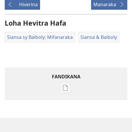
Hiverina
Manaraka
Loha Hevitra Hafa
Siansa sy Baiboly: Mifanaraka
Siansa & Baiboly
FANDIKANA
Fandikana
boky
MIFOHAZA!
Novambra 2007