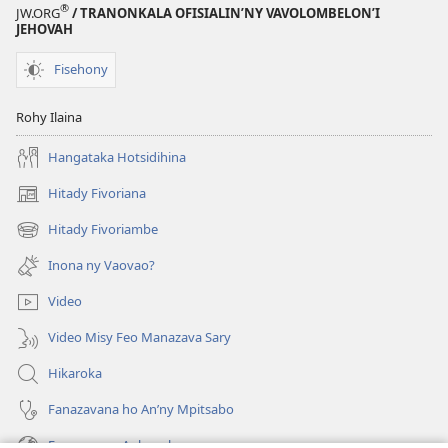
®
JW.ORG
/ TRANONKALA OFISIALIN’NY VAVOLOMBELON’I
JEHOVAH
Fisehony
Rohy Ilaina
Hangataka Hotsidihina
Hitady Fivoriana
(manokatra
rohy)
Hitady Fivoriambe
(manokatra
rohy)
Inona ny Vaovao?
Video
Video Misy Feo Manazava Sary
Hikaroka
Fanazavana ho An’ny Mpitsabo
Fanazavana Ankapobeny