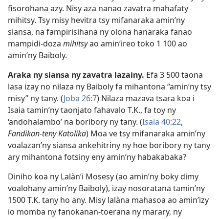
fisorohana azy. Nisy aza nanao zavatra mahafaty
mihitsy. Tsy misy hevitra tsy mifanaraka amin’ny
siansa, na fampirisihana ny olona hanaraka fanao
mampidi-doza
mihitsy
ao amin’ireo toko 1 100 ao
amin’ny Baiboly.
Araka ny siansa ny zavatra lazainy.
Efa 3 500 taona
lasa izay no nilaza ny Baiboly fa mihantona “amin’ny tsy
misy” ny tany. (
Joba 26:7
) Nilaza mazava tsara koa i
Isaia tamin’ny taonjato fahavalo T.K., fa toy ny
‘andohalambo’ na boribory ny tany. (
Isaia 40:22
,
Fandikan-teny Katolika
) Moa ve tsy mifanaraka amin’ny
voalazan’ny siansa ankehitriny ny hoe boribory ny tany
ary mihantona fotsiny eny amin’ny habakabaka?
Diniho koa ny Lalàn’i Mosesy (ao amin’ny boky dimy
voalohany amin’ny Baiboly), izay nosoratana tamin’ny
1500 T.K. tany ho any. Misy lalàna mahasoa ao amin’izy
io momba ny fanokanan-toerana ny marary, ny