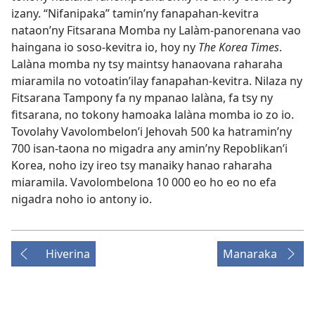
izany. “Nifanipaka” tamin’ny fanapahan-kevitra
nataon’ny Fitsarana Momba ny Lalàm-panorenana vao
haingana io soso-kevitra io, hoy ny
The Korea Times
.
Lalàna momba ny tsy maintsy hanaovana raharaha
miaramila no votoatin’ilay fanapahan-kevitra. Nilaza ny
Fitsarana Tampony fa ny mpanao lalàna, fa tsy ny
fitsarana, no tokony hamoaka lalàna momba io zo io.
Tovolahy Vavolombelon’i Jehovah 500 ka hatramin’ny
700 isan-taona no migadra any amin’ny Repoblikan’i
Korea, noho izy ireo tsy manaiky hanao raharaha
miaramila. Vavolombelona 10 000 eo ho eo no efa
nigadra noho io antony io.
Hiverina
Manaraka