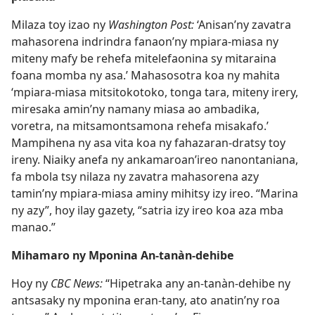
Milaza toy izao ny
Washington Post:
‘Anisan’ny zavatra
mahasorena indrindra fanaon’ny mpiara-miasa ny
miteny mafy be rehefa mitelefaonina sy mitaraina
foana momba ny asa.’ Mahasosotra koa ny mahita
‘mpiara-miasa mitsitokotoko, tonga tara, miteny irery,
miresaka amin’ny namany miasa ao ambadika,
voretra, na mitsamontsamona rehefa misakafo.’
Mampihena ny asa vita koa ny fahazaran-dratsy toy
ireny. Niaiky anefa ny ankamaroan’ireo nanontaniana,
fa mbola tsy nilaza ny zavatra mahasorena azy
tamin’ny mpiara-miasa aminy mihitsy izy ireo. “Marina
ny azy”, hoy ilay gazety, “satria izy ireo koa aza mba
manao.”
Mihamaro ny Mponina An-tanàn-dehibe
Hoy ny
CBC News:
“Hipetraka any an-tanàn-dehibe ny
antsasaky ny mponina eran-tany, ato anatin’ny roa