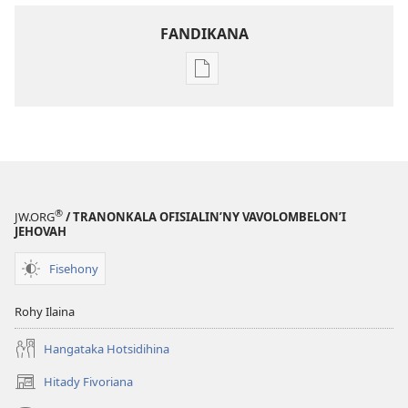
FANDIKANA
Fandikana
boky
MIFOHAZA!
Jona 2006
®
JW.ORG
/ TRANONKALA OFISIALIN’NY VAVOLOMBELON’I
JEHOVAH
Fisehony
Rohy Ilaina
Hangataka Hotsidihina
Hitady Fivoriana
(manokatra
rohy)