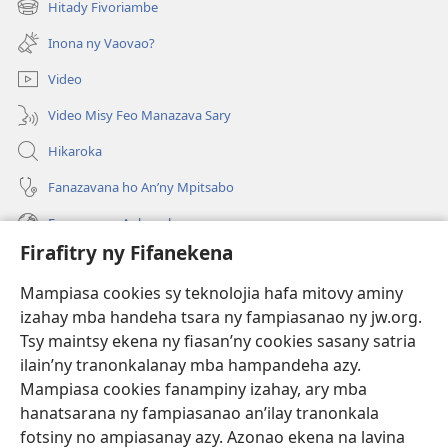
Hitady Fivoriambe
(manokatra
rohy)
Inona ny Vaovao?
Video
Video Misy Feo Manazava Sary
Hikaroka
Fanazavana ho An’ny Mpitsabo
Fanazavana Ankapobeny
Firafitry ny Fifanekena
Fanampiana
Mampiasa cookies sy teknolojia hafa mitovy aminy
Fanomezana
izahay mba handeha tsara ny fampiasanao ny jw.org.
(manokatra
rohy)
Tsy maintsy ekena ny fiasan’ny cookies sasany satria
ilain’ny tranonkalanay mba hampandeha azy.
FITEHIRIZAM-BOKIN’NY Vavolombelon’i Jehovah
(manokatra
Mampiasa cookies fanampiny izahay, ary mba
rohy)
®
JW Hub
hanatsarana ny fampiasanao an’ilay tranonkala
(manokatra
fotsiny no ampiasanay azy. Azonao ekena na lavina
rohy)