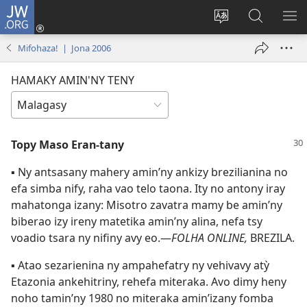
JW.ORG
Hiditra
(manokatra
Hiova
Fikaroha
HA
rohy)
fiteny
ato
Mifohaza! | Jona 2006
Amin’ny
JW.ORG
HAMAKY AMIN'NY TENY
Topy Maso Eran-tany
▪
Ny antsasany mahery amin’ny ankizy brezilianina no
efa simba nify, raha vao telo taona. Ity no antony iray
mahatonga izany: Misotro zavatra mamy be amin’ny
biberao izy ireny matetika amin’ny alina, nefa tsy
voadio tsara ny nifiny avy eo.—
FOLHA ONLINE,
BREZILA.
▪
Atao sezarienina ny ampahefatry ny vehivavy atỳ
Etazonia ankehitriny, rehefa miteraka. Avo dimy heny
noho tamin’ny 1980 no miteraka amin’izany fomba