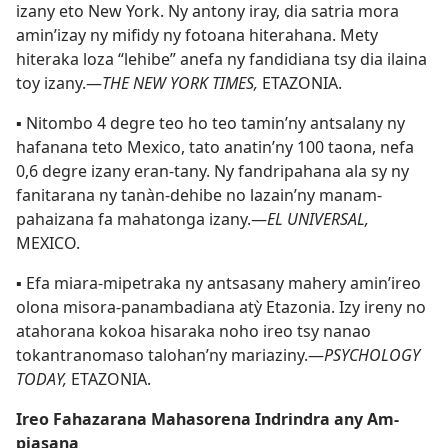
izany eto New York. Ny antony iray, dia satria mora
amin’izay ny mifidy ny fotoana hiterahana. Mety
hiteraka loza “lehibe” anefa ny fandidiana tsy dia ilaina
toy izany.—
THE NEW YORK TIMES,
ETAZONIA.
▪
Nitombo 4 degre teo ho teo tamin’ny antsalany ny
hafanana teto Mexico, tato anatin’ny 100 taona, nefa
0,6 degre izany eran-tany. Ny fandripahana ala sy ny
fanitarana ny tanàn-dehibe no lazain’ny manam-
pahaizana fa mahatonga izany.—
EL UNIVERSAL,
MEXICO.
▪
Efa miara-mipetraka ny antsasany mahery amin’ireo
olona misora-panambadiana atỳ Etazonia. Izy ireny no
atahorana kokoa hisaraka noho ireo tsy nanao
tokantranomaso talohan’ny mariaziny.—
PSYCHOLOGY
TODAY,
ETAZONIA.
Ireo Fahazarana Mahasorena Indrindra any Am-
piasana