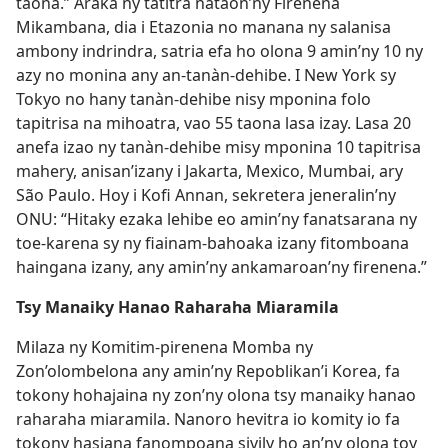
taona.” Araka ny tatitra nataon’ny Firenena
Mikambana, dia i Etazonia no manana ny salanisa
ambony indrindra, satria efa ho olona 9 amin’ny 10 ny
azy no monina any an-tanàn-dehibe. I New York sy
Tokyo no hany tanàn-dehibe nisy mponina folo
tapitrisa na mihoatra, vao 55 taona lasa izay. Lasa 20
anefa izao ny tanàn-dehibe misy mponina 10 tapitrisa
mahery, anisan’izany i Jakarta, Mexico, Mumbai, ary
São Paulo. Hoy i Kofi Annan, sekretera jeneralin’ny
ONU: “Hitaky ezaka lehibe eo amin’ny fanatsarana ny
toe-karena sy ny fiainam-bahoaka izany fitomboana
haingana izany, any amin’ny ankamaroan’ny firenena.”
Tsy Manaiky Hanao Raharaha Miaramila
Milaza ny Komitim-pirenena Momba ny
Zon’olombelona any amin’ny Repoblikan’i Korea, fa
tokony hohajaina ny zon’ny olona tsy manaiky hanao
raharaha miaramila. Nanoro hevitra io komity io fa
tokony hasiana fanompoana sivily ho an’ny olona toy