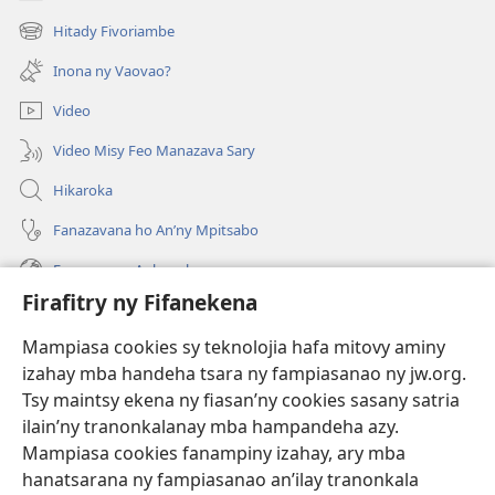
(manokatra
rohy)
Hitady Fivoriambe
(manokatra
rohy)
Inona ny Vaovao?
Video
Video Misy Feo Manazava Sary
Hikaroka
Fanazavana ho An’ny Mpitsabo
Fanazavana Ankapobeny
Firafitry ny Fifanekena
Fanampiana
Mampiasa cookies sy teknolojia hafa mitovy aminy
Fanomezana
izahay mba handeha tsara ny fampiasanao ny jw.org.
(manokatra
rohy)
Tsy maintsy ekena ny fiasan’ny cookies sasany satria
ilain’ny tranonkalanay mba hampandeha azy.
FITEHIRIZAM-BOKIN’NY Vavolombelon’i Jehovah
(manokatra
Mampiasa cookies fanampiny izahay, ary mba
rohy)
®
JW Hub
hanatsarana ny fampiasanao an’ilay tranonkala
(manokatra