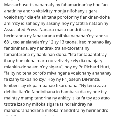
Massachusetts nanamafy ny fahamarinan’ny hoe “ao
anatin’ny andro vitsivitsy monja nifohany sigara
voalohany” dia efa ahitana porofon’ny fiankinan-doha
amin’izy io sahady ny sasany, hoy ny tatitra nataon’ny
Associated Press. Nanara-maso nandritra ny
herintaona ny fahazarana mifoka nananan’ny tanora
681, teo anelanelan’ny 12 sy 13 taona, ireo mpanao ilay
fandinihana, ary nandrakitra an-tsoratra ny
famantarana ny fiankinan-doha. “Efa fantapantatray
ihany hoe olona maro no vetivety kely dia manjary
miankin-doha amin’ny sigara”, hoy ny Pr. Richard Hurt,
“fa ity no tena porofo mivaingana voalohany anananay
fa izany tokoa no izy.” Hoy ny Pr. Joseph DiFranza,
lehiben’ilay ekipa mpanao fikarohana: “Ny tena zava-
dehibe tian’io fandinihana io hambara dia ny hoe tsy
maintsy mampitandrina ny ankizy isika fa tsy azo atao
tsotra izao ny mifoka sigara tsindraindray na
manandranandrana mifoka mandritra ny herinandro