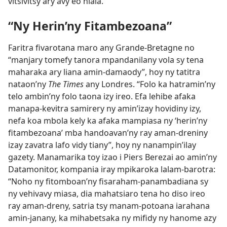
vitsivitsy ary avy eo hiala.”
“Ny Herin’ny Fitambezoana”
Faritra fivarotana maro any Grande-Bretagne no
“manjary tomefy tanora mpandanilany vola sy tena
maharaka ary liana amin-damaody”, hoy ny tatitra
nataon’ny
The Times
any Londres. “Folo ka hatramin’ny
telo ambin’ny folo taona izy ireo. Efa lehibe afaka
manapa-kevitra samirery ny amin’izay hovidiny izy,
nefa koa mbola kely ka afaka mampiasa ny ‘herin’ny
fitambezoana’ mba handoavan’ny ray aman-dreniny
izay zavatra lafo vidy tiany”, hoy ny nanampin’ilay
gazety. Manamarika toy izao i Piers Berezai ao amin’ny
Datamonitor, kompania iray mpikaroka lalam-barotra:
“Noho ny fitomboan’ny fisaraham-panambadiana sy
ny vehivavy miasa, dia mahatsiaro tena ho diso ireo
ray aman-dreny, satria tsy manam-potoana iarahana
amin-janany, ka mihabetsaka ny mifidy ny hanome azy