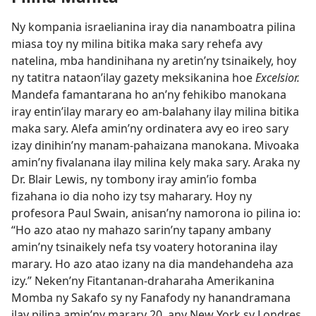
Ny kompania israelianina iray dia nanamboatra pilina
miasa toy ny milina bitika maka sary rehefa avy
natelina, mba handinihana ny aretin’ny tsinaikely, hoy
ny tatitra nataon’ilay gazety meksikanina hoe
Excelsior.
Mandefa famantarana ho an’ny fehikibo manokana
iray entin’ilay marary eo am-balahany ilay milina bitika
maka sary. Alefa amin’ny ordinatera avy eo ireo sary
izay dinihin’ny manam-pahaizana manokana. Mivoaka
amin’ny fivalanana ilay milina kely maka sary. Araka ny
Dr. Blair Lewis, ny tombony iray amin’io fomba
fizahana io dia noho izy tsy maharary. Hoy ny
profesora Paul Swain, anisan’ny namorona io pilina io:
“Ho azo atao ny mahazo sarin’ny tapany ambany
amin’ny tsinaikely nefa tsy voatery hotoranina ilay
marary. Ho azo atao izany na dia mandehandeha aza
izy.” Neken’ny Fitantanan-draharaha Amerikanina
Momba ny Sakafo sy ny Fanafody ny hanandramana
ilay pilina amin’ny marary 20, any New York sy Londres.