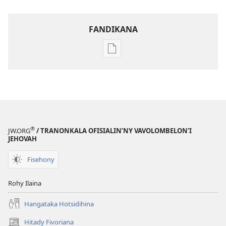
FANDIKANA
Fandikana
boky
GAZETY
8
Mey
2001
®
JW.ORG
/ TRANONKALA OFISIALIN’NY VAVOLOMBELON’I
JEHOVAH
Fisehony
Rohy Ilaina
Hangataka Hotsidihina
Hitady Fivoriana