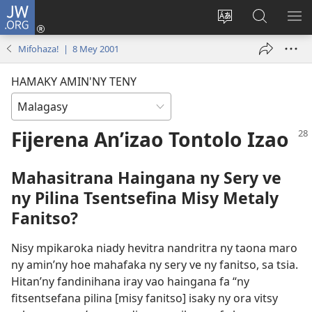
JW.ORG
Hiditra
(manokatra
Hiova
Fikaroha
HA
rohy)
fiteny
ato
Mifohaza! | 8 Mey 2001
Amin’ny
JW.ORG
HAMAKY AMIN'NY TENY
Fijerena An’izao Tontolo Izao
Mahasitrana Haingana ny Sery ve
ny Pilina Tsentsefina Misy Metaly
Fanitso?
Nisy mpikaroka niady hevitra nandritra ny taona maro
ny amin’ny hoe mahafaka ny sery ve ny fanitso, sa tsia.
Hitan’ny fandinihana iray vao haingana fa “ny
fitsentsefana pilina [misy fanitso] isaky ny ora vitsy