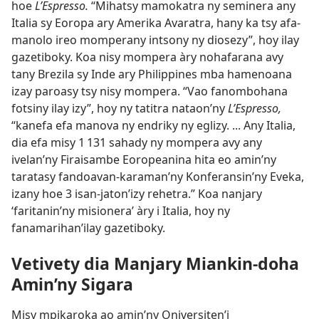
hoe
L’Espresso.
“Mihatsy mamokatra ny seminera any
Italia sy Eoropa ary Amerika Avaratra, hany ka tsy afa-
manolo ireo momperany intsony ny diosezy”, hoy ilay
gazetiboky. Koa nisy mompera àry nohafarana avy
tany Brezila sy Inde ary Philippines mba hamenoana
izay paroasy tsy nisy mompera. “Vao fanombohana
fotsiny ilay izy”, hoy ny tatitra nataon’ny
L’Espresso,
“kanefa efa manova ny endriky ny eglizy. ... Any Italia,
dia efa misy 1 131 sahady ny mompera avy any
ivelan’ny Firaisambe Eoropeanina hita eo amin’ny
taratasy fandoavan-karaman’ny Konferansin’ny Eveka,
izany hoe 3 isan-jaton’izy rehetra.” Koa nanjary
‘faritanin’ny misionera’ àry i Italia, hoy ny
fanamarihan’ilay gazetiboky.
Vetivety dia Manjary Miankin-doha
Amin’ny Sigara
Misy mpikaroka ao amin’ny Oniversiten’i