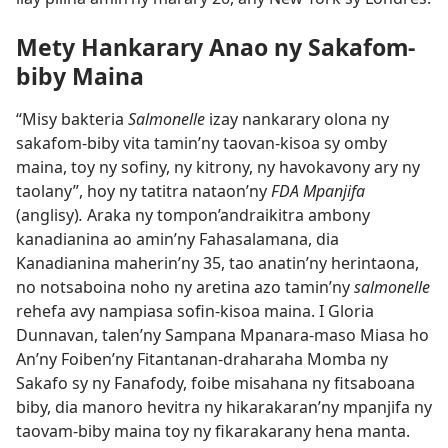
Mety Hankarary Anao ny Sakafom-
biby Maina
“Misy bakteria
Salmonelle
izay nankarary olona ny
sakafom-biby vita tamin’ny taovan-kisoa sy omby
maina, toy ny sofiny, ny kitrony, ny havokavony ary ny
taolany”, hoy ny tatitra nataon’ny
FDA Mpanjifa
(anglisy)
.
Araka ny tompon’andraikitra ambony
kanadianina ao amin’ny Fahasalamana, dia
Kanadianina maherin’ny 35, tao anatin’ny herintaona,
no notsaboina noho ny aretina azo tamin’ny
salmonelle
rehefa avy nampiasa sofin-kisoa maina. I Gloria
Dunnavan, talen’ny Sampana Mpanara-maso Miasa ho
An’ny Foiben’ny Fitantanan-draharaha Momba ny
Sakafo sy ny Fanafody, foibe misahana ny fitsaboana
biby, dia manoro hevitra ny hikarakaran’ny mpanjifa ny
taovam-biby maina toy ny fikarakarany hena manta.