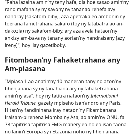
“Raha lazaina amin’ny teny hafa, dia hoe sasao amin’ny
rano mafana sy ny savony ny tananao rehefa avy
nandray [sakafom-biby], aza apetraka eo ambonin’ny
toerana fametrahana sakafo (toy ny latabatra ao an-
dakozia) ny sakafom-biby, ary aza avela hataon’ny
ankizy am-bava ny tanany aorian’ny nandraisany [azy
ireny]”, hoy ilay gazetiboky.
Fitomboan’ny Fahaketrahana any
Am-piasana
“Mpiasa 1 ao anatin’ny 10 maneran-tany no azon’ny
fihenjanana sy ny fanahiana ary ny fahaketrahana
amin’ny asa”, hoy ny tatitra nataon’ny
International
Herald Tribune,
gazety mpiseho isan’andro any Paris
.
Hitan’ny fandinihana iray nataon’ny Fikambanana
Iraisam-pirenena Momba ny Asa, ao amin’ny ONU, fa
78 tapitrisa tapitrisa FMG mahery eo ho eo isan-taona
no lanin’i Eoropa sy i Etazonia noho ny fihenjanana