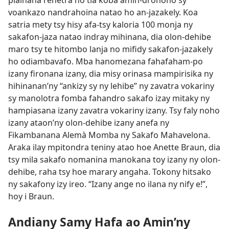
piainana rehetra no tia koba amin-dronono sy
voankazo nandrahoina natao ho an-jazakely. Koa
satria mety tsy hisy afa-tsy kaloria 100 monja ny
sakafon-jaza natao indray mihinana, dia olon-dehibe
maro tsy te hitombo lanja no mifidy sakafon-jazakely
ho odiambavafo. Mba hanomezana fahafaham-po
izany fironana izany, dia misy orinasa mampirisika ny
hihinanan’ny “ankizy sy ny lehibe” ny zavatra vokariny
sy manolotra fomba fahandro sakafo izay mitaky ny
hampiasana izany zavatra vokariny izany. Tsy faly noho
izany ataon’ny olon-dehibe izany anefa ny
Fikambanana Alemà Momba ny Sakafo Mahavelona.
Araka ilay mpitondra teniny atao hoe Anette Braun, dia
tsy mila sakafo nomanina manokana toy izany ny olon-
dehibe, raha tsy hoe marary angaha. Tokony hitsako
ny sakafony izy ireo. “Izany ange no ilana ny nify e!”,
hoy i Braun.
Andiany Samy Hafa ao Amin’ny