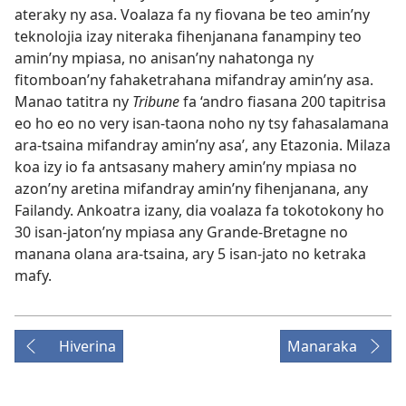
ateraky ny asa. Voalaza fa ny fiovana be teo amin’ny
teknolojia izay niteraka fihenjanana fanampiny teo
amin’ny mpiasa, no anisan’ny nahatonga ny
fitomboan’ny fahaketrahana mifandray amin’ny asa.
Manao tatitra ny
Tribune
fa ‘andro fiasana 200 tapitrisa
eo ho eo no very isan-taona noho ny tsy fahasalamana
ara-tsaina mifandray amin’ny asa’, any Etazonia. Milaza
koa izy io fa antsasany mahery amin’ny mpiasa no
azon’ny aretina mifandray amin’ny fihenjanana, any
Failandy. Ankoatra izany, dia voalaza fa tokotokony ho
30 isan-jaton’ny mpiasa any Grande-Bretagne no
manana olana ara-tsaina, ary 5 isan-jato no ketraka
mafy.
Hiverina
Manaraka