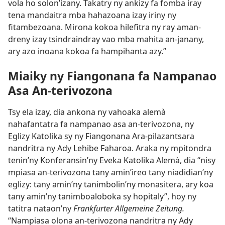
vola ho solon’izany. Takatry ny ankizy fa fomba iray
tena mandaitra mba hahazoana izay iriny ny
fitambezoana. Mirona kokoa hilefitra ny ray aman-
dreny izay tsindraindray vao mba mahita an-janany,
ary azo inoana kokoa fa hampihanta azy.”
Miaiky ny Fiangonana fa Nampanao
Asa An-terivozona
Tsy ela izay, dia ankona ny vahoaka alemà
nahafantatra fa nampanao asa an-terivozona, ny
Eglizy Katolika sy ny Fiangonana Ara-pilazantsara
nandritra ny Ady Lehibe Faharoa. Araka ny mpitondra
tenin’ny Konferansin’ny Eveka Katolika Alemà, dia “nisy
mpiasa an-terivozona tany amin’ireo tany niadidian’ny
eglizy: tany amin’ny tanimbolin’ny monasitera, ary koa
tany amin’ny tanimboaloboka sy hopitaly”, hoy ny
tatitra nataon’ny
Frankfurter Allgemeine Zeitung.
“Nampiasa olona an-terivozona nandritra ny Ady