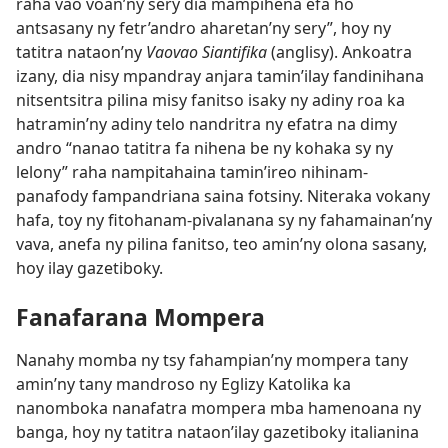
raha vao voan’ny sery dia mampihena efa ho
antsasany ny fetr’andro aharetan’ny sery”, hoy ny
tatitra nataon’ny
Vaovao Siantifika
(anglisy). Ankoatra
izany, dia nisy mpandray anjara tamin’ilay fandinihana
nitsentsitra pilina misy fanitso isaky ny adiny roa ka
hatramin’ny adiny telo nandritra ny efatra na dimy
andro “nanao tatitra fa nihena be ny kohaka sy ny
lelony” raha nampitahaina tamin’ireo nihinam-
panafody fampandriana saina fotsiny. Niteraka vokany
hafa, toy ny fitohanam-pivalanana sy ny fahamainan’ny
vava, anefa ny pilina fanitso, teo amin’ny olona sasany,
hoy ilay gazetiboky.
Fanafarana Mompera
Nanahy momba ny tsy fahampian’ny mompera tany
amin’ny tany mandroso ny Eglizy Katolika ka
nanomboka nanafatra mompera mba hamenoana ny
banga, hoy ny tatitra nataon’ilay gazetiboky italianina