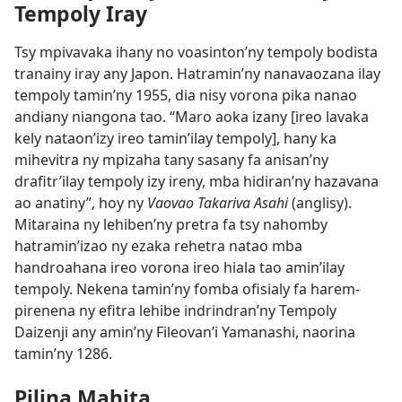
Tempoly Iray
Tsy mpivavaka ihany no voasinton’ny tempoly bodista
tranainy iray any Japon. Hatramin’ny nanavaozana ilay
tempoly tamin’ny 1955, dia nisy vorona pika nanao
andiany niangona tao. “Maro aoka izany [ireo lavaka
kely nataon’izy ireo tamin’ilay tempoly], hany ka
mihevitra ny mpizaha tany sasany fa anisan’ny
drafitr’ilay tempoly izy ireny, mba hidiran’ny hazavana
ao anatiny”, hoy ny
Vaovao Takariva Asahi
(anglisy).
Mitaraina ny lehiben’ny pretra fa tsy nahomby
hatramin’izao ny ezaka rehetra natao mba
handroahana ireo vorona ireo hiala tao amin’ilay
tempoly. Nekena tamin’ny fomba ofisialy fa harem-
pirenena ny efitra lehibe indrindran’ny Tempoly
Daizenji any amin’ny Fileovan’i Yamanashi, naorina
tamin’ny 1286.
Pilina Mahita