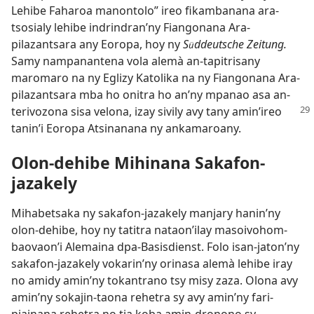
Lehibe Faharoa manontolo” ireo fikambanana ara-
tsosialy lehibe indrindran’ny Fiangonana Ara-
pilazantsara any Eoropa, hoy ny
S
ddeutsche Zeitung.
ü
Samy nampanantena vola alemà an-tapitrisany
maromaro na ny Eglizy Katolika na ny Fiangonana Ara-
pilazantsara mba ho onitra ho an’ny mpanao asa an-
terivozona sisa velona, izay sivily avy tany
amin’ireo
tanin’i Eoropa Atsinanana ny ankamaroany.
Olon-dehibe Mihinana Sakafon-
jazakely
Mihabetsaka ny sakafon-jazakely manjary hanin’ny
olon-dehibe, hoy ny tatitra nataon’ilay masoivohom-
baovaon’i Alemaina dpa-Basisdienst. Folo isan-jaton’ny
sakafon-jazakely vokarin’ny orinasa alemà lehibe iray
no amidy amin’ny tokantrano tsy misy zaza. Olona avy
amin’ny sokajin-taona rehetra sy avy amin’ny fari-