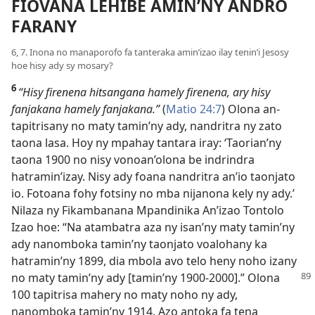
FIOVANA LEHIBE AMIN’NY ANDRO
FARANY
6, 7. Inona no manaporofo fa tanteraka amin’izao ilay tenin’i Jesosy
hoe hisy ady sy mosary?
6
“Hisy firenena hitsangana hamely firenena, ary hisy
fanjakana hamely fanjakana.”
(
Matio 24:7
) Olona an-
tapitrisany no maty tamin’ny ady, nandritra ny zato
taona lasa. Hoy ny mpahay tantara iray: ‘Taorian’ny
taona 1900 no nisy vonoan’olona be indrindra
hatramin’izay. Nisy ady foana nandritra an’io taonjato
io. Fotoana fohy fotsiny no mba nijanona kely ny ady.’
Nilaza ny Fikambanana Mpandinika An’izao Tontolo
Izao hoe: “Na atambatra aza ny isan’ny maty tamin’ny
ady nanomboka tamin’ny taonjato voalohany ka
hatramin’ny 1899, dia mbola avo telo heny noho izany
no
maty tamin’ny ady [tamin’ny 1900-2000].” Olona
100 tapitrisa mahery no maty noho ny ady,
nanomboka tamin’ny 1914. Azo antoka fa tena