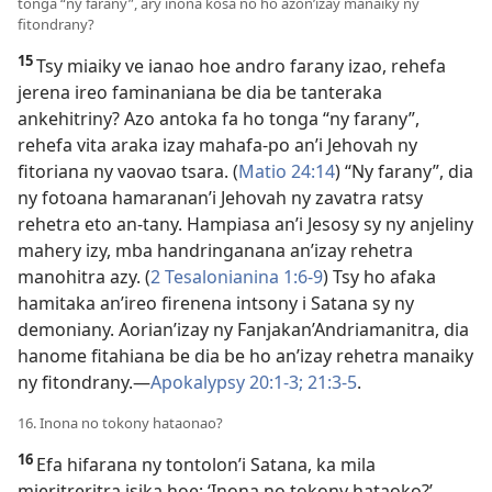
tonga “ny farany”, ary inona kosa no ho azon’izay manaiky ny
fitondrany?
15
Tsy miaiky ve ianao hoe andro farany izao, rehefa
jerena ireo faminaniana be dia be tanteraka
ankehitriny? Azo antoka fa ho tonga “ny farany”,
rehefa vita araka izay mahafa-po an’i Jehovah ny
fitoriana ny vaovao tsara. (
Matio 24:14
) “Ny farany”, dia
ny fotoana hamaranan’i Jehovah ny zavatra ratsy
rehetra eto an-tany. Hampiasa an’i Jesosy sy ny anjeliny
mahery izy, mba handringanana an’izay rehetra
manohitra azy. (
2 Tesalonianina 1:6-9
) Tsy ho afaka
hamitaka an’ireo firenena intsony i Satana sy ny
demoniany. Aorian’izay ny Fanjakan’Andriamanitra, dia
hanome fitahiana be dia be ho an’izay rehetra manaiky
ny fitondrany.—
Apokalypsy 20:1-3;
21:3-5
.
16. Inona no tokony hataonao?
16
Efa hifarana ny tontolon’i Satana, ka mila
mieritreritra isika hoe: ‘Inona no tokony hataoko?’