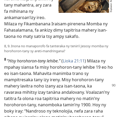
tany mahantra, ary zara
fa mihinana ny
ankamaroan’izy ireo.
Milaza ny Fikambanana Iraisam-pirenena Momba ny
Fahasalamana, fa ankizy dimy tapitrisa mahery isan-
taona no maty satria tsy ampy sakafo.
8, 9. Inona no manaporofo fa tanteraka ny tenin’i Jesosy momba ny
horohoron-tany sy areti-mandringana?
8
“Hisy horohoron-tany lehibe.”
(
Lioka 21:11
) Milaza ny
mpahay siansa fa misy horohoron-tany lehibe 19 eo ho
eo isan-taona. Mahavita manimba trano sy
mampitresaka tany izy ireny. Misy horohoron-tany
mahery lavitra noho izany aza
isan-taona, ka
ravarava mihitsy izay tanàna andalovany. Voalazan’ny
tatitra fa olona roa tapitrisa mahery no matin’ny
horohoron-tany, nanomboka tamin’ny 1900. Hoy ny
boky iray: “Nandroso ny teknolojia, nefa zara raha