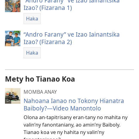
“Andro Farany” ve Izao Iainantsika
Izao? (Fizarana 1)
Haka
“Andro Farany” ve Izao Iainantsika
Izao? (Fizarana 2)
Haka
Mety ho Tianao Koa
MOMBA ANAY
Nahoana Ianao no Tokony Hianatra
Baiboly?—Video Manontolo
Olona an-tapitrisany eran-tany no mahita ny
valin’ny fanontaniany, ao amin’ny Baiboly.
Tianao koa ve ny hahita ny valin’ny