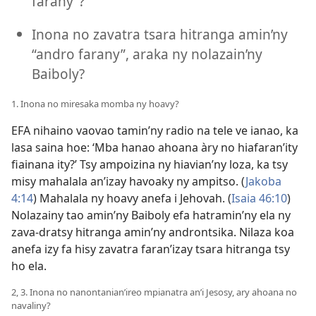
farany”?
Inona no zavatra tsara hitranga amin’ny
“andro farany”, araka ny nolazain’ny
Baiboly?
1. Inona no miresaka momba ny hoavy?
EFA nihaino vaovao tamin’ny radio na tele ve ianao, ka
lasa saina hoe: ‘Mba hanao ahoana àry no hiafaran’ity
fiainana ity?’ Tsy ampoizina ny hiavian’ny loza, ka tsy
misy mahalala an’izay havoaky ny ampitso. (
Jakoba
4:14
) Mahalala ny hoavy anefa i Jehovah. (
Isaia 46:10
)
Nolazainy tao amin’ny Baiboly efa hatramin’ny ela ny
zava-dratsy hitranga amin’ny androntsika. Nilaza koa
anefa izy fa hisy zavatra faran’izay tsara hitranga tsy
ho ela.
2, 3. Inona no nanontanian’ireo mpianatra an’i Jesosy, ary ahoana no
navaliny?