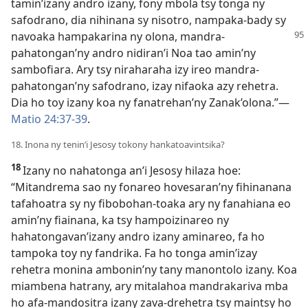
tamin’izany andro izany, fony mbola tsy tonga ny
safodrano, dia nihinana sy nisotro, nampaka-bady sy
navoaka
hampakarina ny olona, mandra-
pahatongan’ny andro nidiran’i Noa tao amin’ny
sambofiara. Ary tsy niraharaha izy ireo mandra-
pahatongan’ny safodrano, izay nifaoka azy rehetra.
Dia ho toy izany koa ny fanatrehan’ny Zanak’olona.”—
Matio 24:37-39
.
18. Inona ny tenin’i Jesosy tokony hankatoavintsika?
18
Izany no nahatonga an’i Jesosy hilaza hoe:
“Mitandrema sao ny fonareo hovesaran’ny fihinanana
tafahoatra sy ny fibobohan-toaka ary ny fanahiana eo
amin’ny fiainana, ka tsy hampoizinareo ny
hahatongavan’izany andro izany aminareo, fa ho
tampoka toy ny fandrika. Fa ho tonga amin’izay
rehetra monina ambonin’ny tany manontolo izany. Koa
miambena hatrany, ary mitalahoa mandrakariva mba
ho afa-mandositra izany zava-drehetra tsy maintsy ho