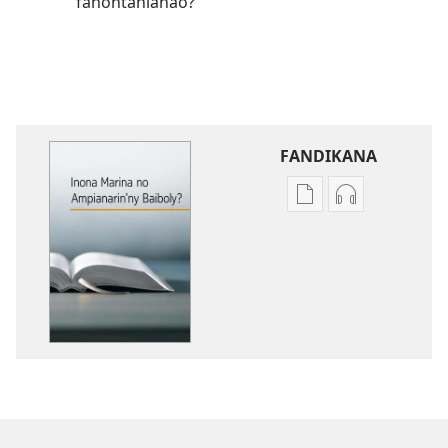
fanontanianao?
FANDIKANA
Fandikana
Fandikana
boky
raki-
Inona
peo
Marina
Inona
no
Marina
Ampianarin’ny
no
Baiboly?
Ampianarin’n
Baiboly?