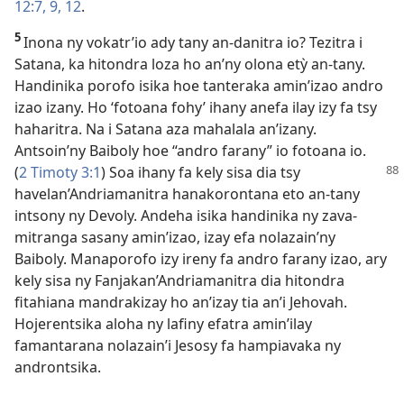
12:7,
9,
12
.
5
Inona ny vokatr’io ady tany an-danitra io? Tezitra i
Satana, ka hitondra loza ho an’ny olona etỳ an-tany.
Handinika porofo isika hoe tanteraka amin’izao andro
izao izany. Ho ‘fotoana fohy’ ihany anefa ilay izy fa tsy
haharitra. Na i Satana aza mahalala an’izany.
Antsoin’ny Baiboly hoe “andro farany” io fotoana io.
(
2 Timoty 3:1
)
Soa ihany fa kely sisa dia tsy
havelan’Andriamanitra hanakorontana eto an-tany
intsony ny Devoly. Andeha isika handinika ny zava-
mitranga sasany amin’izao, izay efa nolazain’ny
Baiboly. Manaporofo izy ireny fa andro farany izao, ary
kely sisa ny Fanjakan’Andriamanitra dia hitondra
fitahiana mandrakizay ho an’izay tia an’i Jehovah.
Hojerentsika aloha ny lafiny efatra amin’ilay
famantarana nolazain’i Jesosy fa hampiavaka ny
androntsika.