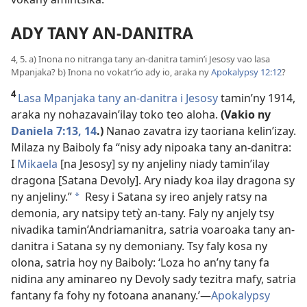
ADY TANY AN-DANITRA
4, 5. a) Inona no nitranga tany an-danitra tamin’i Jesosy vao lasa
Mpanjaka? b) Inona no vokatr’io ady io, araka ny
Apokalypsy 12:12
?
4
Lasa Mpanjaka tany an-danitra i Jesosy
tamin’ny 1914,
araka ny nohazavain’ilay toko teo aloha.
(Vakio
ny
Daniela 7:13, 14
.)
Nanao zavatra izy taoriana kelin’izay.
Milaza ny Baiboly fa “nisy ady nipoaka tany an-danitra:
I
Mikaela
[na Jesosy] sy ny anjeliny niady tamin’ilay
dragona [Satana Devoly]. Ary niady koa ilay dragona sy
ny anjeliny.”
Resy i Satana sy ireo anjely ratsy na
*
demonia, ary natsipy tetỳ an-tany. Faly ny anjely tsy
nivadika tamin’Andriamanitra, satria voaroaka tany an-
danitra i Satana sy ny demoniany. Tsy faly kosa ny
olona, satria hoy ny Baiboly: ‘Loza ho an’ny tany fa
nidina any aminareo ny Devoly sady tezitra mafy, satria
fantany fa fohy ny fotoana ananany.’—
Apokalypsy