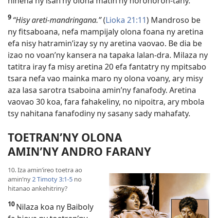
nihena ny isan’ny olona matin’ny horohoron-tany.”
9
“Hisy areti-mandringana.”
(
Lioka 21:11
) Mandroso be
ny fitsaboana, nefa mampijaly olona foana ny aretina
efa nisy hatramin’izay sy ny aretina vaovao. Be dia be
izao no voan’ny kansera na tapaka lalan-dra. Milaza ny
tatitra iray fa misy aretina 20 efa fantatry ny mpitsabo
tsara nefa vao mainka maro ny olona voany, ary misy
aza lasa sarotra tsaboina amin’ny fanafody. Aretina
vaovao 30 koa, fara fahakeliny, no nipoitra, ary mbola
tsy nahitana fanafodiny ny sasany sady mahafaty.
TOETRAN’NY OLONA
AMIN’NY ANDRO FARANY
10. Iza amin’ireo toetra ao
amin’ny
2 Timoty 3:1-5
no
hitanao ankehitriny?
10
Nilaza koa ny Baiboly