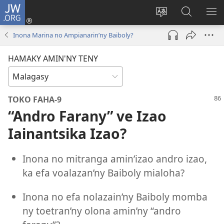
JW.ORG
Hiditra
(manokatra
Hiova
Fikaroha
HA
rohy)
fiteny
ato
Inona Marina no Ampianarin’ny Baiboly?
Amin’ny
JW.ORG
HAMAKY AMIN'NY TENY
TOKO FAHA-9
“Andro Farany” ve Izao
Iainantsika Izao?
Inona no mitranga amin’izao andro izao,
ka efa voalazan’ny Baiboly mialoha?
Inona no efa nolazain’ny Baiboly momba
ny toetran’ny olona amin’ny “andro