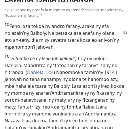
12, 13. Inona ny porofo fa mitombo ny “tena fahalalana” mandritra ny
“fotoanan’ny farany”?
12
Feno loza tokoa ny andro farany, araka ny efa
nolazain’ny Baiboly.
Na betsaka aza anefa ny olana
eto an-tany, dia misy zavatra tsara kosa eo anivon’ny
mpanompon’i Jehovah.
13
“Hitombo be ny tena fahalalana”,
hoy ny bokin’i
Daniela. Mandritra ny “fotoanan’ny farany” izany no
hitranga. (
Daniela 12:4
) Nanomboka tamin’ny 1914 i
Jehovah no tena nanampy ny olona te hanompo azy,
mba hahalala tsara ny Baiboly. Lasa azon’izy ireo kokoa
ny momba ny anaran’Andriamanitra sy ny fikasany, ny
sorom-panavotana, ny maty, ary ny fitsanganan’ny
maty. Fantatr’izy ireo koa ny fomba fiaina tsara
indrindra sy manome voninahitra an’Andriamanitra.
Nazava tsara kokoa tamin’izy ireo hoe inona no
hataon’ny Fanjakan’Andriamanitra, ary ahoana no