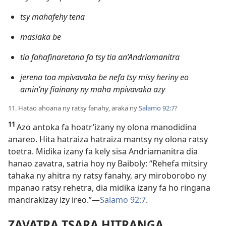
tsy mahafehy tena
masiaka be
tia fahafinaretana fa tsy tia an’Andriamanitra
jerena toa mpivavaka be nefa tsy misy heriny eo
amin’ny fiainany ny maha mpivavaka azy
11. Hatao ahoana ny ratsy fanahy, araka ny
Salamo 92:7
?
11
Azo antoka fa hoatr’izany ny olona manodidina
anareo. Hita hatraiza hatraiza mantsy ny olona ratsy
toetra. Midika izany fa kely sisa Andriamanitra dia
hanao zavatra, satria hoy ny Baiboly: “Rehefa mitsiry
tahaka ny ahitra ny ratsy fanahy, ary miroborobo ny
mpanao ratsy rehetra, dia midika izany fa ho ringana
mandrakizay izy ireo.”—
Salamo 92:7
.
ZAVATRA TSARA HITRANGA