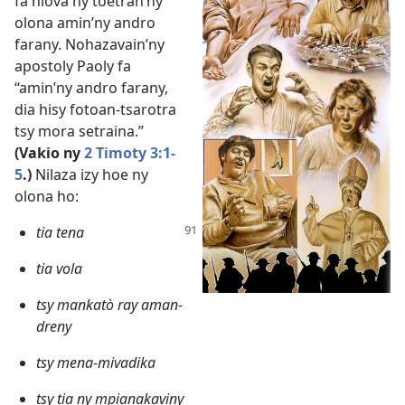
fa hiova ny toetran’ny
olona amin’ny andro
farany. Nohazavain’ny
apostoly Paoly fa
“amin’ny andro farany,
dia hisy fotoan-tsarotra
tsy mora setraina.”
(Vakio
ny
2 Timoty 3:1-
5
.)
Nilaza izy hoe ny
olona ho:
tia tena
tia vola
tsy mankatò ray aman-
dreny
tsy mena-mivadika
tsy tia ny mpianakaviny