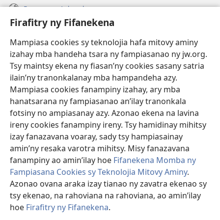
Fanazavana Ankapobeny
Firafitry ny Fifanekena
Fanampiana
Mampiasa cookies sy teknolojia hafa mitovy aminy
Fanomezana
izahay mba handeha tsara ny fampiasanao ny jw.org.
(manokatra
rohy)
Tsy maintsy ekena ny fiasan’ny cookies sasany satria
ilain’ny tranonkalanay mba hampandeha azy.
FITEHIRIZAM-BOKIN’NY Vavolombelon’i Jehovah
(manokatra
Mampiasa cookies fanampiny izahay, ary mba
rohy)
®
JW Hub
hanatsarana ny fampiasanao an’ilay tranonkala
(manokatra
fotsiny no ampiasanay azy. Azonao ekena na lavina
rohy)
®
JW Library
ireny cookies fanampiny ireny. Tsy hamidinay mihitsy
izay fanazavana voaray, sady tsy hampiasainay
®
Watchtower Library
amin’ny resaka varotra mihitsy. Misy fanazavana
fanampiny ao amin’ilay hoe
Fifanekena Momba ny
Fampiasana Cookies sy Teknolojia Mitovy Aminy
.
Azonao ovana araka izay tianao ny zavatra ekenao sy
tsy ekenao, na rahoviana na rahoviana, ao amin’ilay
Copyright
© 2026 Watch Tower Bible and Tract Society of Pennsylvania.
FIFANEKENA
|
FIFANEKENA MOMBA NY TSIAMBARATELO
|
FIRAFITRY
hoe
Firafitry ny Fifanekena
.
A
NY FIFANEKENA