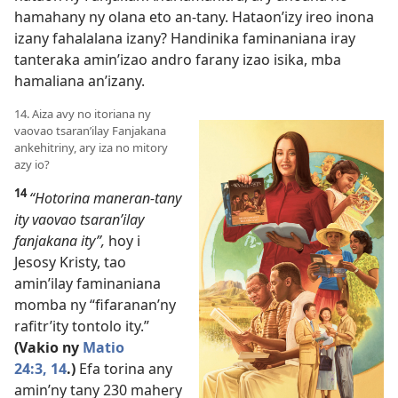
hamahany ny olana eto an-tany. Hataon’izy ireo inona
izany fahalalana izany? Handinika faminaniana iray
tanteraka amin’izao andro farany izao isika, mba
hamaliana an’izany.
14. Aiza avy no itoriana ny
vaovao tsaran’ilay Fanjakana
ankehitriny, ary iza no mitory
azy io?
14
“Hotorina maneran-tany
ity vaovao tsaran’ilay
fanjakana ity”,
hoy i
Jesosy Kristy, tao
amin’ilay faminaniana
momba ny “fifaranan’ny
rafitr’ity tontolo ity.”
(Vakio
ny
Matio
24:3,
14
.)
Efa torina any
amin’ny tany 230 mahery