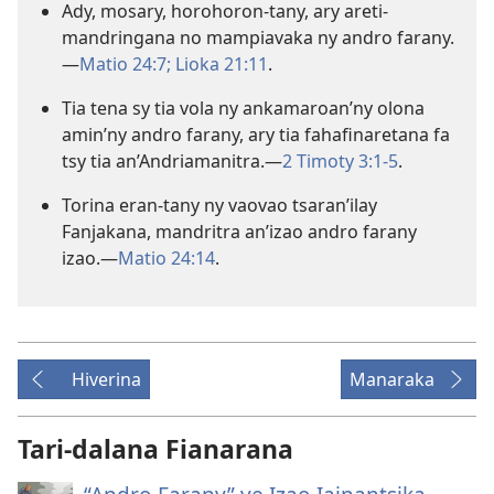
Ady, mosary, horohoron-tany, ary areti-
mandringana no mampiavaka ny andro farany.
—
Matio 24:7;
Lioka 21:11
.
Tia tena sy tia vola ny ankamaroan’ny olona
amin’ny andro farany, ary tia fahafinaretana fa
tsy tia an’Andriamanitra.—
2 Timoty 3:1-5
.
Torina eran-tany ny vaovao tsaran’ilay
Fanjakana, mandritra an’izao andro farany
izao.—
Matio 24:14
.
Hiverina
Manaraka
Tari-dalana Fianarana