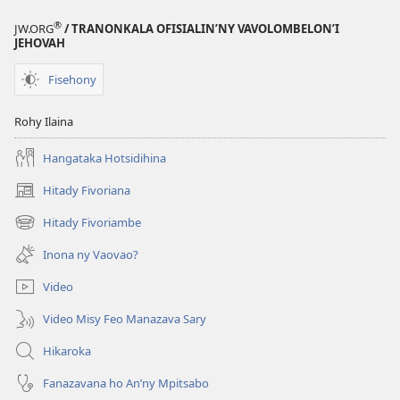
®
JW.ORG
/ TRANONKALA OFISIALIN’NY VAVOLOMBELON’I
JEHOVAH
Fisehony
Rohy Ilaina
Hangataka Hotsidihina
Hitady Fivoriana
(manokatra
rohy)
Hitady Fivoriambe
(manokatra
rohy)
Inona ny Vaovao?
Video
Video Misy Feo Manazava Sary
Hikaroka
Fanazavana ho An’ny Mpitsabo