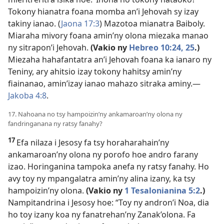
Tokony hianatra foana momba an’i Jehovah sy izay
takiny ianao. (
Jaona 17:3
) Mazotoa mianatra Baiboly.
Miaraha mivory foana amin’ny olona miezaka manao
ny sitrapon’i Jehovah.
(Vakio
ny
Hebreo 10:24, 25
.)
Miezaha hahafantatra an’i Jehovah foana ka ianaro ny
Teniny, ary ahitsio izay tokony hahitsy amin’ny
fiainanao, amin’izay ianao mahazo sitraka aminy.—
Jakoba 4:8
.
17. Nahoana no tsy hampoizin’ny ankamaroan’ny olona ny
fandringanana ny ratsy fanahy?
17
Efa nilaza i Jesosy fa tsy horaharahain’ny
ankamaroan’ny olona ny porofo hoe andro farany
izao. Horinganina tampoka anefa ny ratsy fanahy. Ho
avy toy ny mpangalatra amin’ny alina izany, ka tsy
hampoizin’ny olona.
(Vakio
ny
1 Tesalonianina 5:2
.)
Nampitandrina i Jesosy hoe: “Toy ny andron’i Noa, dia
ho toy izany koa ny fanatrehan’ny Zanak’olona. Fa