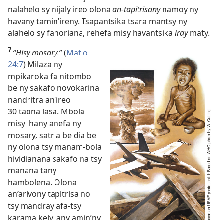
nalahelo sy nijaly ireo olona
an-tapitrisany
namoy ny
havany tamin’ireny. Tsapantsika tsara mantsy ny
alahelo sy fahoriana, rehefa misy havantsika
iray
maty.
7
“Hisy mosary.”
(
Matio
24:7
) Milaza ny
mpikaroka fa nitombo
be ny sakafo novokarina
nandritra an’ireo
30 taona lasa. Mbola
misy ihany anefa ny
mosary, satria be dia be
ny olona tsy manam-bola
hividianana sakafo na tsy
manana tany
hambolena. Olona
an’arivony tapitrisa no
tsy mandray afa-tsy
karama kely, any amin’ny