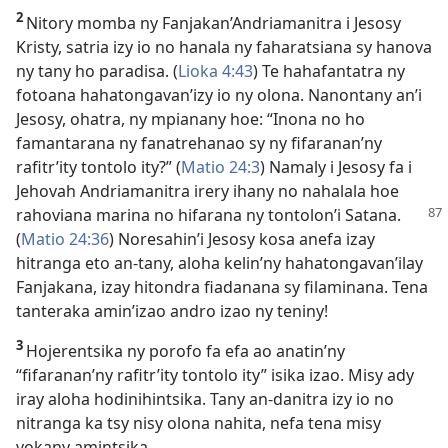
2
Nitory momba ny Fanjakan’Andriamanitra i Jesosy
Kristy, satria izy io no hanala ny faharatsiana sy hanova
ny tany ho paradisa. (
Lioka 4:43
) Te hahafantatra ny
fotoana hahatongavan’izy io ny olona. Nanontany an’i
Jesosy, ohatra, ny mpianany hoe: “Inona no ho
famantarana ny fanatrehanao sy ny fifaranan’ny
rafitr’ity tontolo ity?” (
Matio 24:3
) Namaly i Jesosy fa i
Jehovah Andriamanitra irery ihany no nahalala hoe
rahoviana
marina no hifarana ny tontolon’i Satana.
(
Matio 24:36
) Noresahin’i Jesosy kosa anefa izay
hitranga eto an-tany, aloha kelin’ny hahatongavan’ilay
Fanjakana, izay hitondra fiadanana sy filaminana. Tena
tanteraka amin’izao andro izao ny teniny!
3
Hojerentsika ny porofo fa efa ao anatin’ny
“fifaranan’ny rafitr’ity tontolo ity” isika izao. Misy ady
iray aloha hodinihintsika. Tany an-danitra izy io no
nitranga ka tsy nisy olona nahita, nefa tena misy
vokany amintsika.