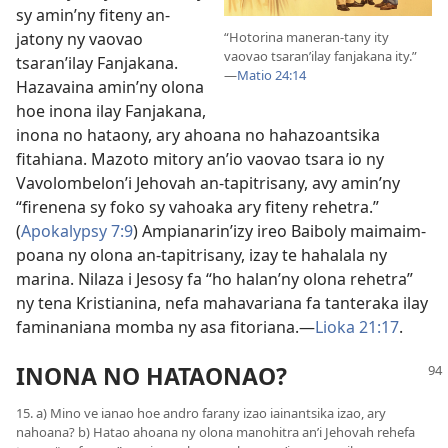
sy amin’ny fiteny an-
jatony ny vaovao
“Hotorina maneran-tany ity
vaovao tsaran’ilay fanjakana ity.”
tsaran’ilay Fanjakana.
—
Matio 24:14
Hazavaina amin’ny olona
hoe inona ilay Fanjakana,
inona no hataony, ary ahoana no hahazoantsika
fitahiana. Mazoto mitory an’io vaovao tsara io ny
Vavolombelon’i Jehovah an-tapitrisany, avy amin’ny
“firenena sy foko sy vahoaka ary fiteny rehetra.”
(
Apokalypsy 7:9
) Ampianarin’izy ireo Baiboly maimaim-
poana ny olona an-tapitrisany, izay te hahalala ny
marina. Nilaza i Jesosy fa “ho halan’ny olona rehetra”
ny tena Kristianina, nefa mahavariana fa tanteraka ilay
faminaniana momba ny asa fitoriana.—
Lioka 21:17
.
INONA NO HATAONAO?
15. a) Mino ve ianao hoe andro farany izao iainantsika izao, ary
nahoana? b) Hatao ahoana ny olona manohitra an’i Jehovah rehefa