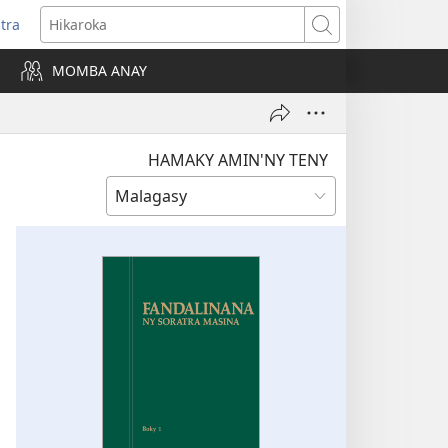
itra
anokatra
Hikaroka
hy)
MOMBA ANAY
HAMAKY AMIN'NY TENY