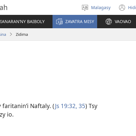
vah
Malagasy
Hid
Hifidy
(m
fiteny
ro
IANARAN’NY BAIBOLY
ZAVATRA MISY
VAOVAO
sina
Zidima
aritanin’i Naftaly. (
Js 19:32,
35
) Tsy
zy io.