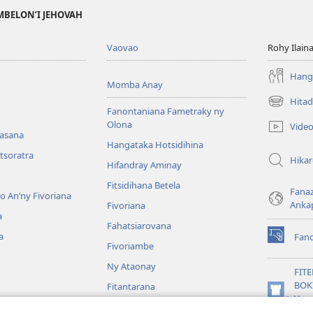
MBELON’I JEHOVAH
Vaovao
Rohy Ilain
Hanga
Momba Anay
Hitad
(manokatr
Fanontaniana Fametraky ny
rohy)
Olona
Vide
nasana
Hangataka Hotsidihina
tsoratra
Hika
Hifandray Aminay
Fitsidihana Betela
Fana
ho An’ny Fivoriana
Anka
Fivoriana
a
Fahatsiarovana
a
Fan
(manokatr
Fivoriambe
rohy)
Ny Ataonay
FIT
BOK
Fitantarana
(manokatr
Vavo
Maneran-tany
rohy)
Jeh