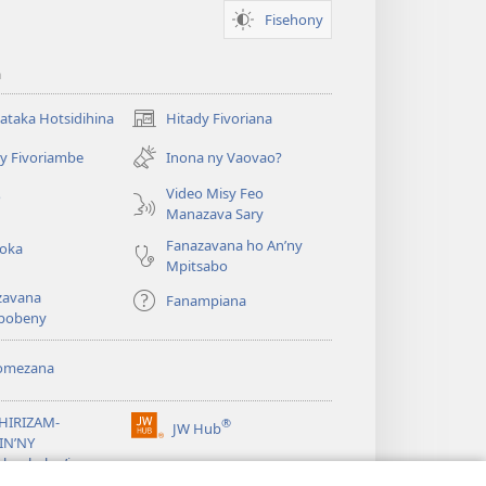
Fisehony
a
taka Hotsidihina
Hitady Fivoriana
(manokatra
rohy)
y Fivoriambe
Inona ny Vaovao?
a
Video Misy Feo
o
Manazava Sary
Fanazavana ho An’ny
roka
Mpitsabo
zavana
Fanampiana
pobeny
omezana
a
EHIRIZAM-
®
JW Hub
(manokatra
IN’NY
rohy)
a
lombelon’i
ovah