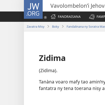
JW.ORG
Vavolombelon’i Jeho
FANDRAISANA
FAMP
Zavatra Misy
Boky
Fandalinana ny Soratra Ma
Zidima
(Zidìma).
Tanàna voaro mafy tao amin’ny f
fantatra ny tena toerana nisy a