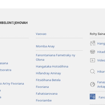
MBELON’I JEHOVAH
Vaovao
Rohy Ilain
Hanga
Momba Anay
Hitad
(manokatr
Fanontaniana Fametraky ny
rohy)
Olona
Vide
nasana
Hangataka Hotsidihina
tsoratra
Hika
Hifandray Aminay
Fitsidihana Betela
Fana
ho An’ny Fivoriana
Anka
Fivoriana
a
Fahatsiarovana
a
Fan
(manokatr
Fivoriambe
rohy)