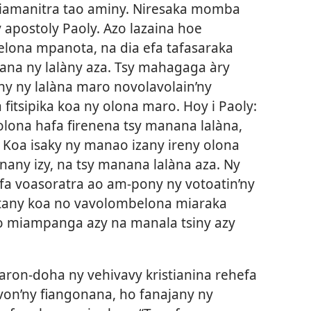
riamanitra tao aminy. Niresaka momba
y apostoly Paoly. Azo lazaina hoe
lona mpanota, na dia efa tafasaraka
ana ny lalàny aza. Tsy mahagaga àry
iny ny lalàna maro novolavolain’ny
fitsipika koa ny olona maro. Hoy i Paoly:
 olona hafa firenena tsy manana lalàna,
 Koa isaky ny manao izany ireny olona
tenany izy, na tsy manana lalàna aza. Ny
a voasoratra ao am-pony ny votoatin’ny
eretany koa no vavolombelona miaraka
 no miampanga azy na manala tsiny azy
saron-doha ny vehivavy kristianina rehefa
on’ny fiangonana, ho fanajany ny