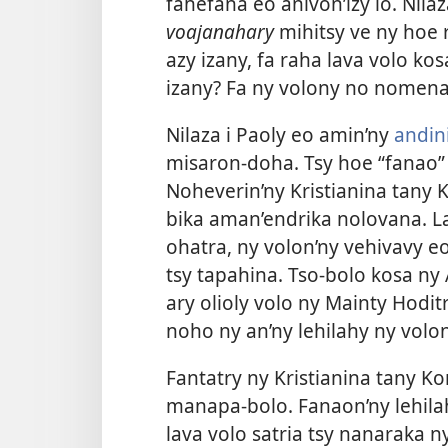
fahefana eo anivon’izy io. Nila
voajanahary
mihitsy ve ny hoe r
azy izany, fa raha lava volo ko
izany? Fa ny volony no nomena
Nilaza i Paoly eo amin’ny
andin
misaron-doha. Tsy hoe “fanao” 
Noheverin’ny Kristianina tany
bika aman’endrika nolovana. La
ohatra, ny volon’ny vehivavy e
tsy tapahina. Tso-bolo kosa ny 
ary olioly volo ny Mainty Hodit
noho ny an’ny lehilahy ny volon
Fantatry ny Kristianina tany Ko
manapa-bolo. Fanaon’ny lehilahy
lava volo satria tsy nanaraka ny