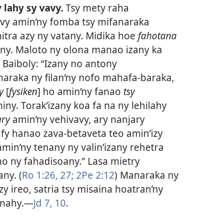
 lahy sy vavy.
Tsy mety raha
avy amin’ny fomba tsy mifanaraka
tra azy ny vatany. Midika hoe
fahotana
any. Maloto ny olona manao izany ka
 Baiboly: “Izany no antony
araka ny filan’ny nofo mahafa-baraka,
y
[
fysiken
] ho amin’ny fanao
tsy
ny. Torak’izany koa fa na ny lehilahy
ary
amin’ny vehivavy, ary nanjary
afy hanao zava-betaveta teo amin’izy
amin’ny tenany ny valin’izany rehetra
ho ny fahadisoany.” Lasa mietry
ny. (
Ro 1:26, 27;
2Pe 2:12
) Manaraka ny
izy ireo, satria tsy misaina hoatran’ny
anahy.​—
Jd 7,
10
.