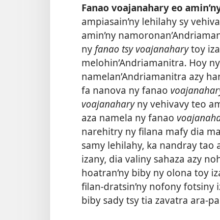
Fanao voajanahary eo amin’ny
ampiasain’ny lehilahy sy vehiv
amin’ny namoronan’Andriamani
ny
fanao tsy voajanahary
toy iz
melohin’Andriamanitra. Hoy ny
namelan’Andriamanitra azy han
fa nanova ny fanao
voajanahar
voajanahary
ny vehivavy teo ami
aza namela ny fanao
voajanah
narehitry ny filana mafy dia m
samy lehilahy, ka nandray tao 
izany, dia valiny sahaza azy no
hoatran’ny biby ny olona toy iza
filan-dratsin’ny nofony fotsiny 
biby sady tsy tia zavatra ara-p