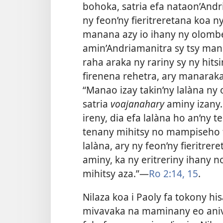
bohoka, satria efa nataon’And
ny feon’ny fieritreretana koa n
manana azy io ihany ny olombe
amin’Andriamanitra sy tsy man
raha araka ny rariny sy ny hits
firenena rehetra, ary manaraka 
“Manao izay takin’ny lalàna ny
satria
voajanahary
aminy izany.
ireny, dia efa lalàna ho an’ny 
tenany mihitsy no mampiseho f
lalàna, ary ny feon’ny fieritr
aminy, ka ny eritreriny ihany
mihitsy aza.”​—
Ro 2:14, 15
.
Nilaza koa i Paoly fa tokony hi
mivavaka na maminany eo aniv