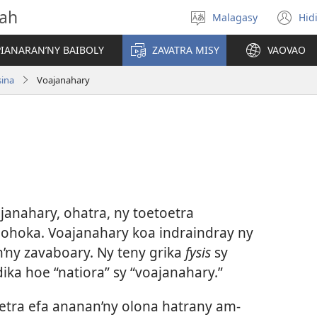
vah
Malagasy
Hid
Hifidy
(m
fiteny
ro
IANARAN’NY BAIBOLY
ZAVATRA MISY
VAOVAO
sina
Voajanahary
janahary, ohatra, ny toetoetra
ohoka. Voajanahary koa indraindray ny
’ny zavaboary. Ny teny grika
fysis
sy
ka hoe “natiora” sy “voajanahary.”
etra efa ananan’ny olona hatrany am-