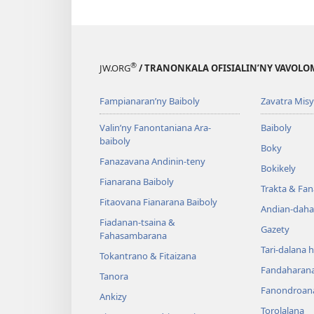
®
JW.ORG
/ TRANONKALA OFISIALIN’NY VAVOLO
Fampianaran’ny Baiboly
Zavatra Misy
Valin’ny Fanontaniana Ara-
Baiboly
baiboly
Boky
Fanazavana Andinin-teny
Bokikely
Fianarana Baiboly
Trakta & Fa
Fitaovana Fianarana Baiboly
Andian-daha
Fiadanan-tsaina &
Gazety
Fahasambarana
Tari-dalana 
Tokantrano & Fitaizana
Fandaharan
Tanora
Fanondroan
Ankizy
Torolalana