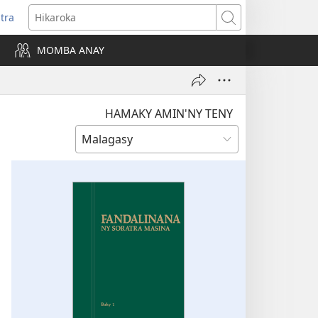
itra
anokatra
Hikaroka
hy)
MOMBA ANAY
HAMAKY AMIN'NY TENY