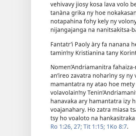
vehivavy jiosy kosa lava volo be
tanàna grika ny hoe nokakasan
notapahina fohy kely ny volony
nijangajanga na nanitsakitsa-b
Fantatr’i Paoly àry fa nanana
tamin’ny Kristianina tany Korin
Nomen’Andriamanitra fahaiza-
an’ireo zavatra noharìny sy ny
mamantatra ny atao hoe mety s
volavolain’ny Tenin’Andriamani
hanavaka ary hamantatra izy h
voajanahary. Ho zatra miasa tsa
tsy ho voaloto na hankasitraka
Ro 1:26, 27;
Tit 1:15;
1Ko 8:7
.