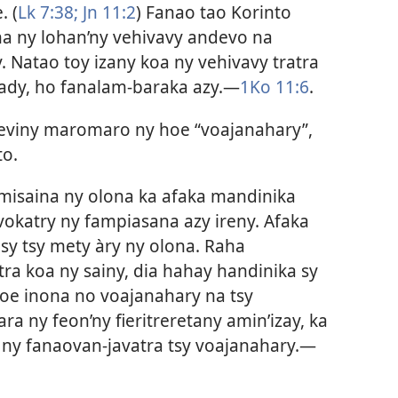
. (
Lk 7:38;
Jn 11:2
) Fanao tao Korinto
a ny lohan’ny vehivavy andevo na
. Natao toy izany koa ny vehivavy tratra
ady, ho fanalam-baraka azy.​—
1Ko 11:6
.
 heviny maromaro ny hoe “voajanahary”,
to.
misaina ny olona ka afaka mandinika
 vokatry ny fampiasana azy ireny. Afaka
y tsy mety àry ny olona. Raha
tra koa ny sainy, dia hahay handinika sy
oe inona no voajanahary na tsy
ra ny feon’ny fieritreretany amin’izay, ka
 ny fanaovan-javatra tsy voajanahary.​—