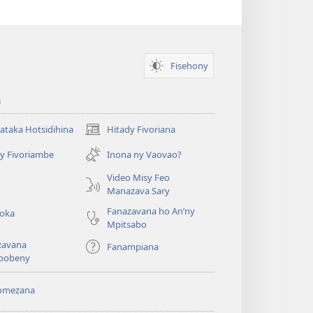
Fisehony
a
taka Hotsidihina
Hitady Fivoriana
(manokatra
rohy)
y Fivoriambe
Inona ny Vaovao?
a
Video Misy Feo
o
Manazava Sary
Fanazavana ho An’ny
roka
Mpitsabo
zavana
Fanampiana
pobeny
omezana
a