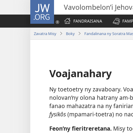
JW.ORG
Vavolombelon’i Jeho
FANDRAISANA
FAMP
Zavatra Misy
Boky
Fandalinana ny Soratra Ma
Voajanahary
Ny toetoetry ny zavaboary. Voa
nolovan’ny olona hatrany am-b
fanao mahazatra na ny fanirian
fysikôs
(mpamari-toetra) no nadi
Feon’ny fieritreretana.
Misy to