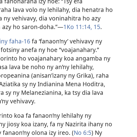
za fanoharana izy hoe: “Tsy efa
aha lava volo ny lehilahy, dia henatra ho
sa ny vehivavy, dia voninahitra ho azy
 azy ho saron-doha.”​—
1Ko 11:14, 15
.
iny faha-16
fa ‘fanaon’ny’ vehivavy ny
fotsiny anefa ny hoe “voajanahary.”
 Korinto ho voajanahary koa angamba ny
sa lava be noho ny an’ny lehilahy,
oropeanina (anisan’izany ny Grika), raha
Aziatika sy ny Indianina Mena Hoditra,
ra sy ny Melanezianina, ka tsy dia lava
’ny vehivavy.
rinto koa fa fanaon’ny lehilahy ny
 jiosy koa izany, fa ny Nazirita ihany no
 fanaon’ny olona izy ireo. (
No 6:5
) Ny