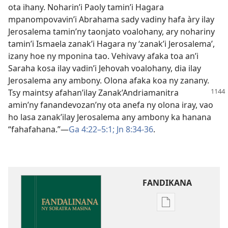
ota ihany. Noharin’i Paoly tamin’i Hagara
mpanompovavin’i Abrahama sady vadiny hafa àry ilay
Jerosalema tamin’ny taonjato voalohany, ary nohariny
tamin’i Ismaela zanak’i Hagara ny ‘zanak’i Jerosalema’,
izany hoe ny mponina tao. Vehivavy afaka toa an’i
Saraha kosa ilay vadin’i Jehovah voalohany, dia ilay
Jerosalema any ambony. Olona afaka koa ny zanany.
Tsy maintsy afahan’ilay
Zanak’Andriamanitra
amin’ny fanandevozan’ny ota anefa ny olona iray, vao
ho lasa zanak’ilay Jerosalema any ambony ka hanana
“fahafahana.”​—
Ga 4:22–5:1;
Jn 8:34-36
.
FANDIKANA
Fandikana
boky