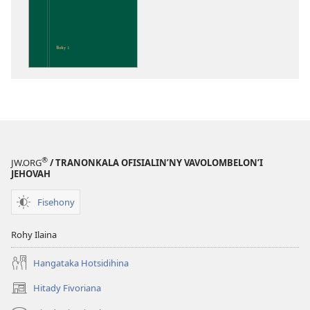
Fandalinana
ny
Soratra
Masina
®
JW.ORG
/ TRANONKALA OFISIALIN’NY VAVOLOMBELON’I
JEHOVAH
Fisehony
Rohy Ilaina
Hangataka Hotsidihina
Hitady Fivoriana
(manokatra
rohy)