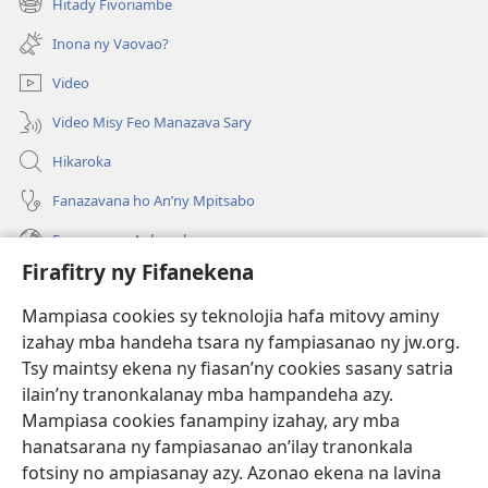
Hitady Fivoriambe
(manokatra
rohy)
Inona ny Vaovao?
Video
Video Misy Feo Manazava Sary
Hikaroka
Fanazavana ho An’ny Mpitsabo
Fanazavana Ankapobeny
Firafitry ny Fifanekena
Fanampiana
Mampiasa cookies sy teknolojia hafa mitovy aminy
Fanomezana
izahay mba handeha tsara ny fampiasanao ny jw.org.
(manokatra
rohy)
Tsy maintsy ekena ny fiasan’ny cookies sasany satria
ilain’ny tranonkalanay mba hampandeha azy.
FITEHIRIZAM-BOKIN’NY Vavolombelon’i Jehovah
(manokatra
Mampiasa cookies fanampiny izahay, ary mba
rohy)
®
JW Hub
hanatsarana ny fampiasanao an’ilay tranonkala
(manokatra
fotsiny no ampiasanay azy. Azonao ekena na lavina
rohy)
®