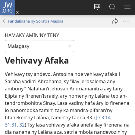
JW.ORG
Hiditra
(manokatra
Hiova
Fikaroha
HA
rohy)
fiteny
ato
Fandalinana ny Soratra Masina
Amin’ny
JW.ORG
HAMAKY AMIN'NY TENY
Vehivavy Afaka
Vehivavy tsy andevo. Antsoina hoe vehivavy afaka i
Saraha vadin’i Abrahama, sy “ilay Jerosalema any
ambony.” Nafahan’i Jehovah Andriamanitra avy tany
Ejipta ny firenen’Israely, ary nomeny ny Lalàna teo an-
tendrombohitra Sinay. Lasa vadiny hafa àry io firenena
io nanomboka tamin’izay ka mandra-pifaran’ny
fifaneken’ny Lalàna, tamin’ny taona 33. (
Je 3:14;
31:31, 32
) Tsy lasa vehivavy afaka anefa ilay firenena na
dia nanana ny Lalàna aza, satria mbola nandevozin’ny